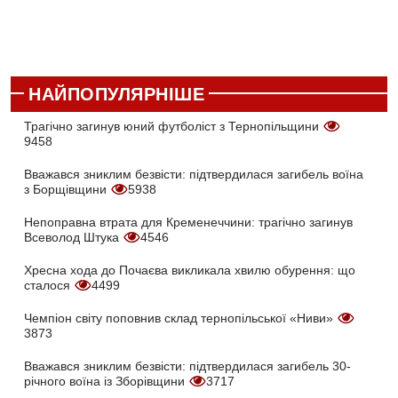
НАЙПОПУЛЯРНІШЕ
Трагічно загинув юний футболіст з Тернопільщини
9458
Вважався зниклим безвісти: підтвердилася загибель воїна
з Борщівщини
5938
Непоправна втрата для Кременеччини: трагічно загинув
Всеволод Штука
4546
Хресна хода до Почаєва викликала хвилю обурення: що
сталося
4499
Чемпіон світу поповнив склад тернопільської «Ниви»
3873
Вважався зниклим безвісти: підтвердилася загибель 30-
річного воїна із Зборівщини
3717