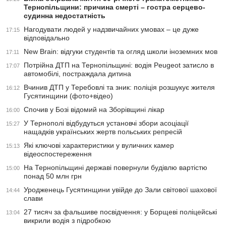
Тернопільщини: причина смерті – гостра серцево-
судинна недостатність
Нагодувати людей у надзвичайних умовах – це дуже
17:15
відповідально
New Brain: відгуки студентів та огляд школи іноземних мов
17:11
Потрійна ДТП на Тернопільщині: водія Peugeot затисло в
17:07
автомобілі, постраждала дитина
Вчинив ДТП у Теребовлі та зник: поліція розшукує жителя
16:12
Гусятинщини (фото+відео)
Спочив у Бозі відомий на Зборівщині лікар
16:00
У Тернополі відбудуться установчі збори асоціації
15:27
нащадків українських жертв польських репресій
Які ключові характеристики у вуличних камер
15:13
відеоспостереження
На Тернопільщині державі повернули будівлю вартістю
15:00
понад 50 млн грн
Уродженець Гусятинщини увійде до Зали світової шахової
14:44
слави
27 тисяч за фальшиве посвідчення: у Борщеві поліцейські
13:04
викрили водія з підробкою