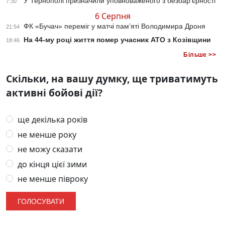
У Тернополі призначили уповноваженого з безбар’єрності
7:30
6 Серпня
ФК «Бучач» переміг у матчі пам’яті Володимира Дроня
21:54
На 44-му році життя помер учасник АТО з Козівщини
18:46
Більше >>
Скільки, на вашу думку, ще триватимуть
активні бойові дії?
ще декілька років
не менше року
не можу сказати
до кінця цієї зими
не менше півроку