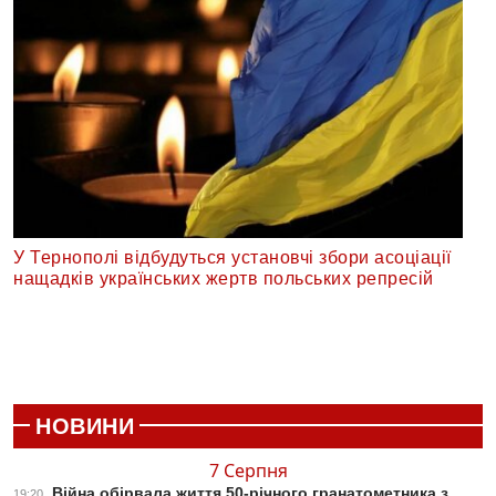
У Тернополі відбудуться установчі збори асоціації
нащадків українських жертв польських репресій
НОВИНИ
7 Серпня
Війна обірвала життя 50-річного гранатометника з
19:20