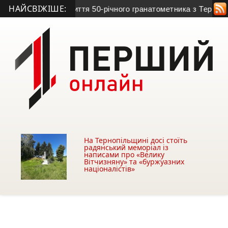
НАЙСВІЖІШЕ:
йна обірвала життя 50-річного гранатометника з Тернопільщи
На Тернопільщині досі стоїть
радянський меморіал із
написами про «Велику
Вітчизняну» та «буржуазних
націоналістів»