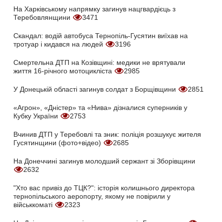
На Харківському напрямку загинув нацгвардієць з
Теребовлянщини
3471
Скандал: водій автобуса Тернопіль-Гусятин виїхав на
тротуар і кидався на людей
3196
Смертельна ДТП на Козівщині: медики не врятували
життя 16-річного мотоцикліста
2985
У Донецькій області загинув солдат з Борщівщини
2851
«Агрон», «Дністер» та «Нива» дізналися суперників у
Кубку України
2753
Вчинив ДТП у Теребовлі та зник: поліція розшукує жителя
Гусятинщини (фото+відео)
2685
На Донеччині загинув молодший сержант зі Зборівщини
2632
"Хто вас привіз до ТЦК?": історія колишнього директора
тернопільського аеропорту, якому не повірили у
військкоматі
2323