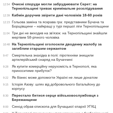
Очисні споруди могли забруднювати Серет: на
12:54
Тернопільщині триває кримінальне розслідування
Кабмін доручив звірити дані чоловіків 18-60 років
12:39
Гольова заміна та яскрава гра: представники Бучача та
12:23
Борщівщини – найкращі у турі першої ліги Тернопільщини
Три дні не виходив на зв’язок: на Тернопільщині знайшли
11:04
мертвим 58-річного чоловіка
На Тернопільщині оголосили дводенну жалобу за
10:48
загиблим старшим сержантом
Смертельна знахідка в полі: піротехніки знищили
9:47
артилерійський снаряд на Бучаччині
Як купити комерційну нерухомість в Тернополі, яка
9:28
приноситиме прибуток?
Як бізнес може допомогти Україні не лише донатом
9:22
Історія Азову: шлях від добровольчого батальйону до
9:15
корпусу
Перестало битися серце військовослужбовця з
8:30
Бережанщини
Синод обрав єпископа для Бучацької єпархії УГКЦ
8:00