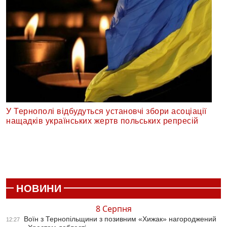
У Тернополі відбудуться установчі збори асоціації
нащадків українських жертв польських репресій
НОВИНИ
8 Серпня
Воїн з Тернопільщини з позивним «Хижак» нагороджений
12:27