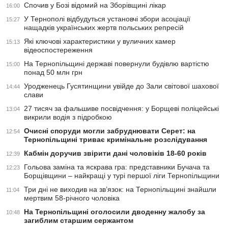
Спочив у Бозі відомий на Зборівщині лікар
16:00
У Тернополі відбудуться установчі збори асоціації
15:27
нащадків українських жертв польських репресій
Які ключові характеристики у вуличних камер
15:13
відеоспостереження
На Тернопільщині державі повернули будівлю вартістю
15:00
понад 50 млн грн
Уродженець Гусятинщини увійде до Зали світової шахової
14:44
слави
27 тисяч за фальшиве посвідчення: у Борщеві поліцейські
13:04
викрили водія з підробкою
Очисні споруди могли забруднювати Серет: на
12:54
Тернопільщині триває кримінальне розслідування
Кабмін доручив звірити дані чоловіків 18-60 років
12:39
Гольова заміна та яскрава гра: представники Бучача та
12:23
Борщівщини – найкращі у турі першої ліги Тернопільщини
Три дні не виходив на зв’язок: на Тернопільщині знайшли
11:04
мертвим 58-річного чоловіка
На Тернопільщині оголосили дводенну жалобу за
10:48
загиблим старшим сержантом