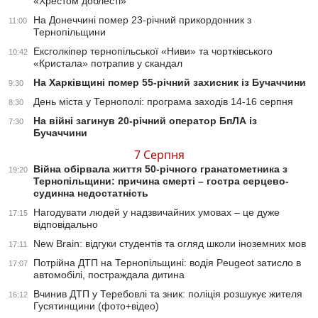
«Хрестом доблесті»
На Донеччині помер 23-річний прикордонник з
11:00
Тернопільщини
Ексголкіпер тернопільської «Ниви» та чортківського
10:42
«Кристала» потрапив у скандал
На Харківщині помер 55-річний захисник із Бучаччини
9:30
День міста у Тернополі: програма заходів 14-16 серпня
8:30
На війні загинув 20-річний оператор БпЛА із
7:30
Бучаччини
7 Серпня
Війна обірвала життя 50-річного гранатометника з
19:20
Тернопільщини: причина смерті – гостра серцево-
судинна недостатність
Нагодувати людей у надзвичайних умовах – це дуже
17:15
відповідально
New Brain: відгуки студентів та огляд школи іноземних мов
17:11
Потрійна ДТП на Тернопільщині: водія Peugeot затисло в
17:07
автомобілі, постраждала дитина
Вчинив ДТП у Теребовлі та зник: поліція розшукує жителя
16:12
Гусятинщини (фото+відео)