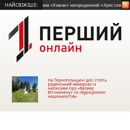
НАЙСВІЖІШЕ:
ільщини з позивним «Хижак» нагороджений «Хрестом доблесті
На Тернопільщині досі стоїть
радянський меморіал із
написами про «Велику
Вітчизняну» та «буржуазних
націоналістів»