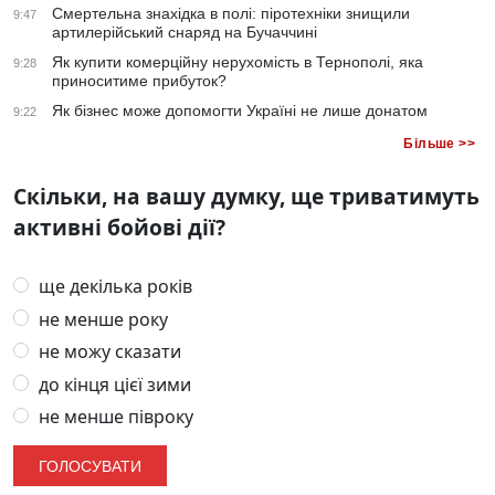
Смертельна знахідка в полі: піротехніки знищили
9:47
артилерійський снаряд на Бучаччині
Як купити комерційну нерухомість в Тернополі, яка
9:28
приноситиме прибуток?
Як бізнес може допомогти Україні не лише донатом
9:22
Більше >>
Скільки, на вашу думку, ще триватимуть
активні бойові дії?
ще декілька років
не менше року
не можу сказати
до кінця цієї зими
не менше півроку