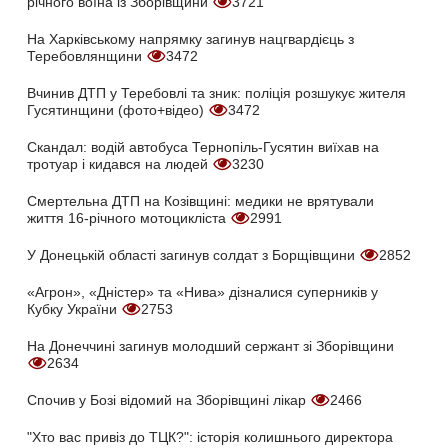
річного воїна із Зборівщини
3721
На Харківському напрямку загинув нацгвардієць з
Теребовлянщини
3472
Вчинив ДТП у Теребовлі та зник: поліція розшукує жителя
Гусятинщини (фото+відео)
3472
Скандал: водій автобуса Тернопіль-Гусятин виїхав на
тротуар і кидався на людей
3230
Смертельна ДТП на Козівщині: медики не врятували
життя 16-річного мотоцикліста
2991
У Донецькій області загинув солдат з Борщівщини
2852
«Агрон», «Дністер» та «Нива» дізналися суперників у
Кубку України
2753
На Донеччині загинув молодший сержант зі Зборівщини
2634
Спочив у Бозі відомий на Зборівщині лікар
2466
"Хто вас привіз до ТЦК?": історія колишнього директора