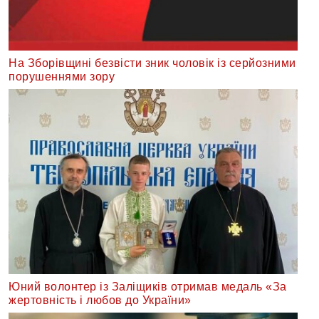
На Зборівщині безвісти зник чоловік із серйозними
порушеннями зору
Юний волонтер із Заліщиків отримав медаль «За
жертовність і любов до України»