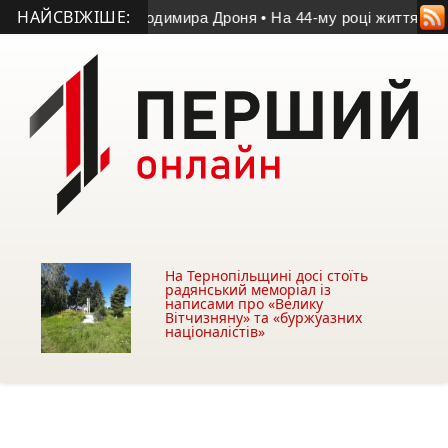
НАЙСВІЖІШЕ:
чі пам’яті Володимира Дроня
• На 44-му році життя помер уч
На Тернопільщині досі стоїть
радянський меморіал із
написами про «Велику
Вітчизняну» та «буржуазних
націоналістів»