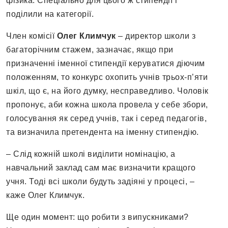
фізика. Спеціально для цього ж стипендії і
поділили на категорії.
Член комісії
Олег Климчук
– директор школи з
багаторічним стажем, зазначає, якщо при
призначенні іменної стипендії керуватися діючим
положенням, то конкурс охопить учнів трьох-п’яти
шкіл, що є, на його думку, несправедливо. Чоловік
пропонує, аби кожна школа провела у себе збори,
голосування як серед учнів, так і серед педагогів,
та визначила претендента на іменну стипендію.
– Слід кожній школі виділити номінацію, а
навчальний заклад сам має визначити кращого
учня. Тоді всі школи будуть задіяні у процесі, –
каже Олег Климчук.
Ще один момент: що робити з випускниками?