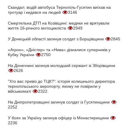
Скандал: водій автобуса Тернопіль-Гусятин виїхав на
тротуар і кидався на людей
3146
Смертельна ДТП на Козівщині: медики не врятували
життя 16-річного мотоцикліста
2949
У Донецькій області загинув солдат з Борщівщини
2845
«Агрон», «Дністер» та «Нива» дізналися суперників у
Кубку України
2750
На Донеччині загинув молодший сержант зі Зборівщини
2626
"Хто вас привіз до ТЦК?": історія колишнього директора
тернопільського аеропорту, якому не повірили у
військкоматі
2322
На Дніпропетровщині загинув солдат із Гусятинщини
2252
У боях за Україну загинув офіцер із Монастирищини
2236