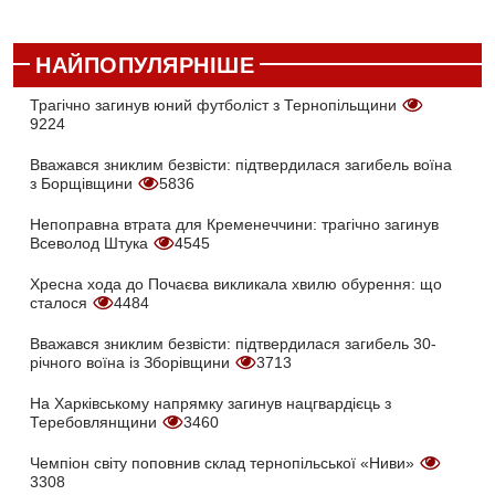
НАЙПОПУЛЯРНІШЕ
Трагічно загинув юний футболіст з Тернопільщини
9224
Вважався зниклим безвісти: підтвердилася загибель воїна
з Борщівщини
5836
Непоправна втрата для Кременеччини: трагічно загинув
Всеволод Штука
4545
Хресна хода до Почаєва викликала хвилю обурення: що
сталося
4484
Вважався зниклим безвісти: підтвердилася загибель 30-
річного воїна із Зборівщини
3713
На Харківському напрямку загинув нацгвардієць з
Теребовлянщини
3460
Чемпіон світу поповнив склад тернопільської «Ниви»
3308