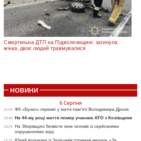
Смертельна ДТП на Підволочищині: загинула
жінка, двоє людей травмувалися
НОВИНИ
6 Серпня
ФК «Бучач» переміг у матчі пам’яті Володимира Дроня
21:54
На 44-му році життя помер учасник АТО з Козівщини
18:46
На Зборівщині безвісти зник чоловік із серйозними
18:24
порушеннями зору
Юний волонтер із Заліщиків отримав медаль «За
17:15