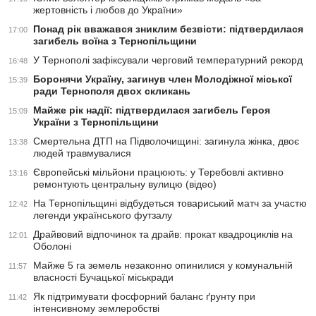
жертовність і любов до України»
Понад рік вважався зниклим безвісти: підтвердилася
17:00
загибель воїна з Тернопільщини
У Тернополі зафіксували черговий температурний рекорд
16:48
Боронячи Україну, загинув член Молодіжної міської
15:39
ради Тернополя двох скликань
Майже рік надії: підтвердилася загибель Героя
15:09
України з Тернопільщини
Смертельна ДТП на Підволочищині: загинула жінка, двоє
13:38
людей травмувалися
Європейські мільйони працюють: у Теребовлі активно
13:16
ремонтують центральну вулицю (відео)
На Тернопільщині відбудеться товариський матч за участю
12:42
легенди українського футзалу
Драйвовий відпочинок та драйв: прокат квадроциклів на
12:01
Оболоні
Майже 5 га земель незаконно опинилися у комунальній
11:57
власності Бучацької міськради
Як підтримувати фосфорний баланс ґрунту при
11:42
інтенсивному землеробстві