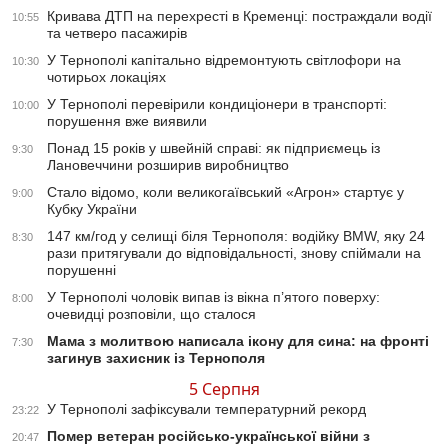
Кривава ДТП на перехресті в Кременці: постраждали водії
10:55
та четверо пасажирів
У Тернополі капітально відремонтують світлофори на
10:30
чотирьох локаціях
У Тернополі перевірили кондиціонери в транспорті:
10:00
порушення вже виявили
Понад 15 років у швейній справі: як підприємець із
9:30
Лановеччини розширив виробництво
Стало відомо, коли великогаївський «Агрон» стартує у
9:00
Кубку України
147 км/год у селищі біля Тернополя: водійку BMW, яку 24
8:30
рази притягували до відповідальності, знову спіймали на
порушенні
У Тернополі чоловік випав із вікна п’ятого поверху:
8:00
очевидці розповіли, що сталося
Мама з молитвою написала ікону для сина: на фронті
7:30
загинув захисник із Тернополя
5 Серпня
У Тернополі зафіксували температурний рекорд
23:22
Помер ветеран російсько-української війни з
20:47