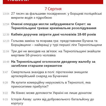
7 Серпня
27 тисяч за фальшиве посвідчення: у Борщеві поліцейські
13:04
викрили водія з підробкою
Очисні споруди могли забруднювати Серет: на
12:54
Тернопільщині триває кримінальне розслідування
Кабмін доручив звірити дані чоловіків 18-60 років
12:39
Гольова заміна та яскрава гра: представники Бучача та
12:23
Борщівщини – найкращі у турі першої ліги Тернопільщини
Три дні не виходив на зв’язок: на Тернопільщині знайшли
11:04
мертвим 58-річного чоловіка
На Тернопільщині оголосили дводенну жалобу за
10:48
загиблим старшим сержантом
Смертельна знахідка в полі: піротехніки знищили
9:47
артилерійський снаряд на Бучаччині
Як купити комерційну нерухомість в Тернополі, яка
9:28
приноситиме прибуток?
Як бізнес може допомогти Україні не лише донатом
9:22
Історія Азову: шлях від добровольчого батальйону до
9:15
корпусу