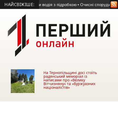
НАЙСВІЖІШЕ:
ейські викрили водія з підробкою
• Очисні споруди могли за
На Тернопільщині досі стоїть
радянський меморіал із
написами про «Велику
Вітчизняну» та «буржуазних
націоналістів»