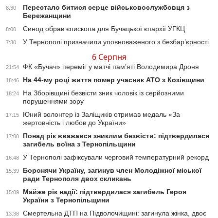
Перестало битися серце військовослужбовця з
8:30
Бережанщини
Синод обрав єпископа для Бучацької єпархії УГКЦ
8:00
У Тернополі призначили уповноваженого з безбар’єрності
7:30
6 Серпня
ФК «Бучач» переміг у матчі пам’яті Володимира Дроня
21:54
На 44-му році життя помер учасник АТО з Козівщини
18:46
На Зборівщині безвісти зник чоловік із серйозними
18:24
порушеннями зору
Юний волонтер із Заліщиків отримав медаль «За
17:15
жертовність і любов до України»
Понад рік вважався зниклим безвісти: підтвердилася
17:00
загибель воїна з Тернопільщини
У Тернополі зафіксували черговий температурний рекорд
16:48
Боронячи Україну, загинув член Молодіжної міської
15:39
ради Тернополя двох скликань
Майже рік надії: підтвердилася загибель Героя
15:09
України з Тернопільщини
Смертельна ДТП на Підволочищині: загинула жінка, двоє
13:38