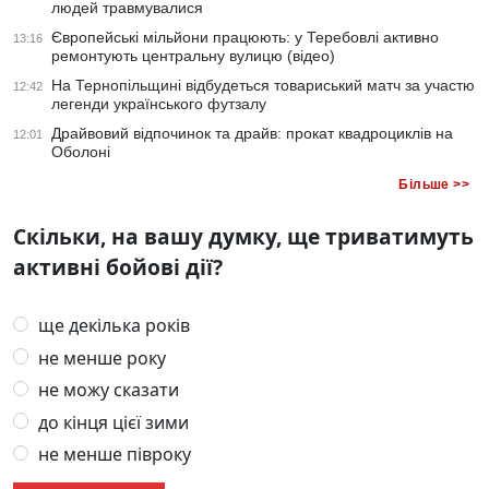
людей травмувалися
Європейські мільйони працюють: у Теребовлі активно
13:16
ремонтують центральну вулицю (відео)
На Тернопільщині відбудеться товариський матч за участю
12:42
легенди українського футзалу
Драйвовий відпочинок та драйв: прокат квадроциклів на
12:01
Оболоні
Більше >>
Скільки, на вашу думку, ще триватимуть
активні бойові дії?
ще декілька років
не менше року
не можу сказати
до кінця цієї зими
не менше півроку