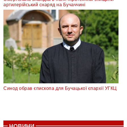
артилерійський снаряд на Бучаччині
Синод обрав єпископа для Бучацької єпархії УГКЦ
НОВИНИ