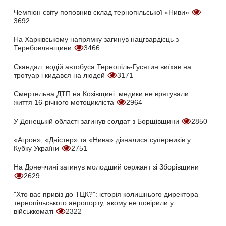
Чемпіон світу поповнив склад тернопільської «Ниви»
3692
На Харківському напрямку загинув нацгвардієць з
Теребовлянщини
3466
Скандал: водій автобуса Тернопіль-Гусятин виїхав на
тротуар і кидався на людей
3171
Смертельна ДТП на Козівщині: медики не врятували
життя 16-річного мотоцикліста
2964
У Донецькій області загинув солдат з Борщівщини
2850
«Агрон», «Дністер» та «Нива» дізналися суперників у
Кубку України
2751
На Донеччині загинув молодший сержант зі Зборівщини
2629
"Хто вас привіз до ТЦК?": історія колишнього директора
тернопільського аеропорту, якому не повірили у
військкоматі
2322