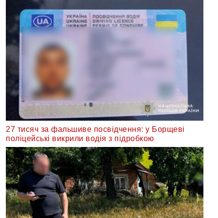
27 тисяч за фальшиве посвідчення: у Борщеві
поліцейські викрили водія з підробкою