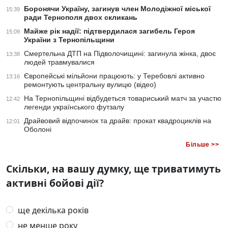
Боронячи Україну, загинув член Молодіжної міської
15:39
ради Тернополя двох скликань
Майже рік надії: підтвердилася загибель Героя
15:09
України з Тернопільщини
Смертельна ДТП на Підволочищині: загинула жінка, двоє
13:38
людей травмувалися
Європейські мільйони працюють: у Теребовлі активно
13:16
ремонтують центральну вулицю (відео)
На Тернопільщині відбудеться товариський матч за участю
12:42
легенди українського футзалу
Драйвовий відпочинок та драйв: прокат квадроциклів на
12:01
Оболоні
Більше >>
Скільки, на вашу думку, ще триватимуть
активні бойові дії?
ще декілька років
не менше року