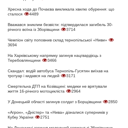
Хресна хода до Почаєва викликала хвилю обурення: що
сталося
4489
Вважався зниклим безвісти: підтвердилася загибель 30-
річного воїна із Зборівщини
3714
Чемпіон світу поповнив склад тернопільської «Ниви»
3694
На Харківському напрямку загинув нацгвардієць з
Теребовлянщини
3466
Скандал: водій автобуса Тернопіль-Гусятин виїхав на
тротуар і кидався на людей
3171
Смертельна ДТП на Козівщині: медики не врятували
життя 16-річного мотоцикліста
2964
У Донецькій області загинув солдат з Борщівщини
2850
«Агрон», «Дністер» та «Нива» дізналися суперників у
Кубку України
2751
На Донеччині загинув молодший сержант зі Зборівщини