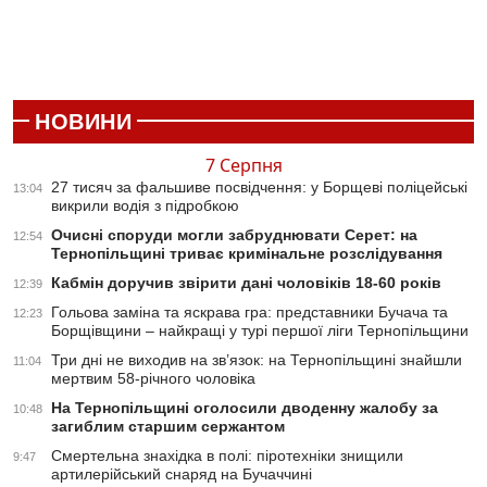
НОВИНИ
7 Серпня
27 тисяч за фальшиве посвідчення: у Борщеві поліцейські
13:04
викрили водія з підробкою
Очисні споруди могли забруднювати Серет: на
12:54
Тернопільщині триває кримінальне розслідування
Кабмін доручив звірити дані чоловіків 18-60 років
12:39
Гольова заміна та яскрава гра: представники Бучача та
12:23
Борщівщини – найкращі у турі першої ліги Тернопільщини
Три дні не виходив на зв’язок: на Тернопільщині знайшли
11:04
мертвим 58-річного чоловіка
На Тернопільщині оголосили дводенну жалобу за
10:48
загиблим старшим сержантом
Смертельна знахідка в полі: піротехніки знищили
9:47
артилерійський снаряд на Бучаччині