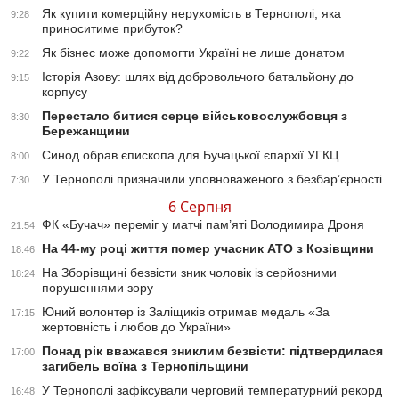
Як купити комерційну нерухомість в Тернополі, яка
9:28
приноситиме прибуток?
Як бізнес може допомогти Україні не лише донатом
9:22
Історія Азову: шлях від добровольчого батальйону до
9:15
корпусу
Перестало битися серце військовослужбовця з
8:30
Бережанщини
Синод обрав єпископа для Бучацької єпархії УГКЦ
8:00
У Тернополі призначили уповноваженого з безбар’єрності
7:30
6 Серпня
ФК «Бучач» переміг у матчі пам’яті Володимира Дроня
21:54
На 44-му році життя помер учасник АТО з Козівщини
18:46
На Зборівщині безвісти зник чоловік із серйозними
18:24
порушеннями зору
Юний волонтер із Заліщиків отримав медаль «За
17:15
жертовність і любов до України»
Понад рік вважався зниклим безвісти: підтвердилася
17:00
загибель воїна з Тернопільщини
У Тернополі зафіксували черговий температурний рекорд
16:48