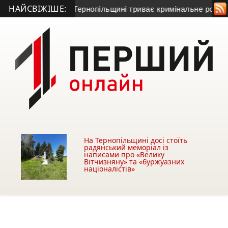
НАЙСВІЖІШЕ:
ювати Серет: на Тернопільщині триває кримінальне розсліду
На Тернопільщині досі стоїть
радянський меморіал із
написами про «Велику
Вітчизняну» та «буржуазних
націоналістів»