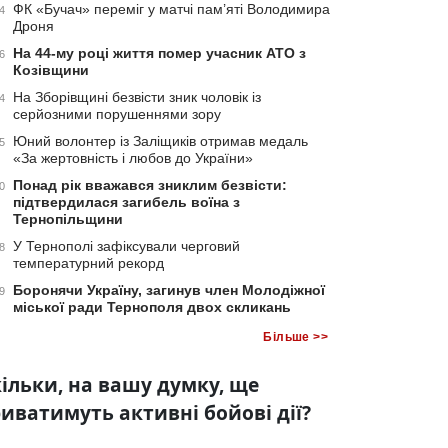
ФК «Бучач» переміг у матчі пам’яті Володимира
4
Дроня
На 44-му році життя помер учасник АТО з
6
Козівщини
На Зборівщині безвісти зник чоловік із
4
серйозними порушеннями зору
Юний волонтер із Заліщиків отримав медаль
5
«За жертовність і любов до України»
Понад рік вважався зниклим безвісти:
0
підтвердилася загибель воїна з
Тернопільщини
У Тернополі зафіксували черговий
8
температурний рекорд
Боронячи Україну, загинув член Молодіжної
9
міської ради Тернополя двох скликань
Більше >>
ільки, на вашу думку, ще
иватимуть активні бойові дії?