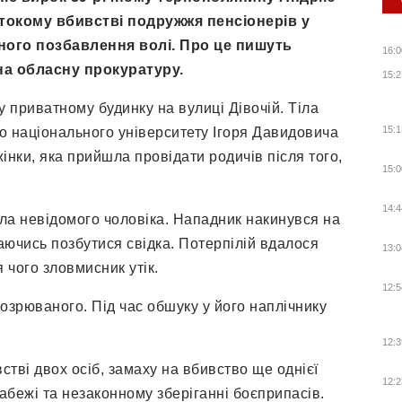
токому вбивстві подружжя пенсіонерів у
чного позбавлення волі. Про це пишуть
16:0
а обласну прокуратуру.
15:2
у приватному будинку на вулиці Дівочій. Тіла
15:1
о національного університету Ігоря Давидовича
інки, яка прийшла провідати родичів після того,
15:0
14:4
ала невідомого чоловіка. Нападник накинувся на
аючись позбутися свідка. Потерпілій вдалося
13:0
 чого зловмисник утік.
12:5
зрюваного. Під час обшуку у його наплічнику
12:3
тві двох осіб, замаху на вбивство ще однієї
12:2
абежі та незаконному зберіганні боєприпасів.