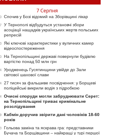
7 Серпня
Спочив у Бозі відомий на Зборівщині лікар
0
У Тернополі відбудуться установчі збори
7
асоціації нащадків українських жертв польських
репресій
Які ключові характеристики у вуличних камер
3
відеоспостереження
На Тернопільщині державі повернули будівлю
0
вартістю понад 50 млн грн
Уродженець Гусятинщини увійде до Зали
4
світової шахової слави
27 тисяч за фальшиве посвідчення: у Борщеві
4
поліцейські викрили водія з підробкою
Очисні споруди могли забруднювати Серет:
4
на Тернопільщині триває кримінальне
розслідування
Кабмін доручив звірити дані чоловіків 18-60
9
років
Гольова заміна та яскрава гра: представники
3
Бучача та Борщівщини – найкращі у турі першої