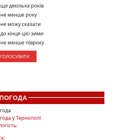
ще декілька років
не менше року
не можу сказати
до кінця цієї зими
не менше півроку
ПОГОДА
года
года у
Тернополі
логість:
ск: