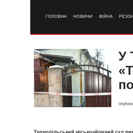
ГОЛОВНА
НОВИНИ
ВІЙНА
РЕЗО
У 
«Т
по
Опубліко
Тернопільський міськрайонний суд ви