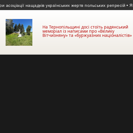
оціації нащадків українських жертв польських репресій
• Які кл
На Тернопільщині досі стоїть радянський
меморіал із написами про «Велику
Вітчизняну» та «буржуазних націоналістів»