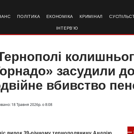
НАНС
ПОЛІТИКА
ЕКОНОМІКА
КРИМІНАЛ
СУСПІЛЬС
ІНТЕРВ’Ю
Тернополі колишньог
орнадо» засудили до
двійне вбивство пен
вано: 18 Травня 2026р. о 8:08
ніс вирок 39-річному тернополянину Андрію