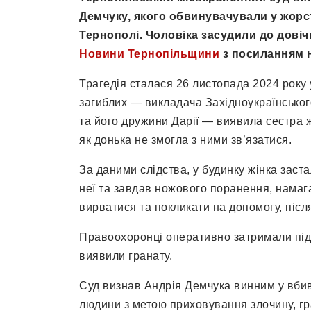
Демчуку, якого обвинувачували у жорс
Тернополі. Чоловіка засудили до дові
Новини Тернопільщини
з посиланням н
Трагедія сталася 26 листопада 2024 року 
загиблих — викладача Західноукраїнськог
та його дружини Дарії — виявила сестра ж
як донька не змогла з ними зв’язатися.
За даними слідства, у будинку жінка заст
неї та завдав ножового поранення, намаг
вирватися та покликати на допомогу, після
Правоохоронці оперативно затримали підо
виявили гранату.
Суд визнав Андрія Демчука винним у вбивс
людини з метою приховування злочину, гр