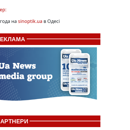
ер:
года на
sinoptik.ua
в Одесі
РЕКЛАМА
АРТНЕРИ