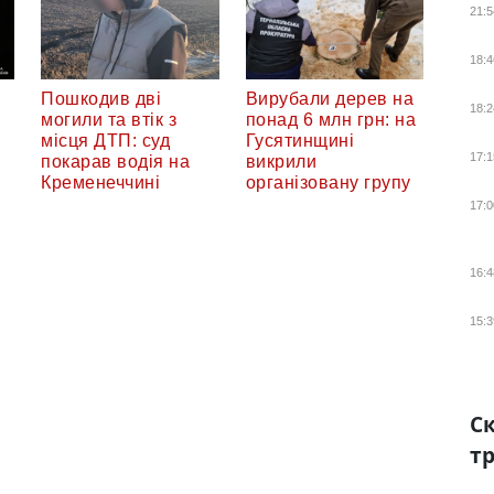
21:5
18:4
Пошкодив дві
Вирубали дерев на
18:2
могили та втік з
понад 6 млн грн: на
місця ДТП: суд
Гусятинщині
17:1
покарав водія на
викрили
Кременеччині
організовану групу
17:0
16:4
15:3
Ск
тр