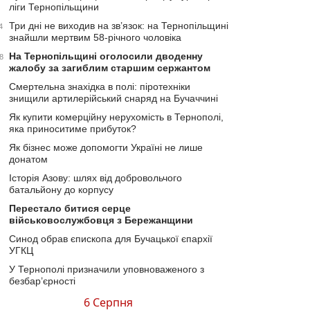
ліги Тернопільщини
Три дні не виходив на зв’язок: на Тернопільщині
4
знайшли мертвим 58-річного чоловіка
На Тернопільщині оголосили дводенну
8
жалобу за загиблим старшим сержантом
Смертельна знахідка в полі: піротехніки
знищили артилерійський снаряд на Бучаччині
Як купити комерційну нерухомість в Тернополі,
яка приноситиме прибуток?
Як бізнес може допомогти Україні не лише
донатом
Історія Азову: шлях від добровольчого
батальйону до корпусу
Перестало битися серце
військовослужбовця з Бережанщини
Синод обрав єпископа для Бучацької єпархії
УГКЦ
У Тернополі призначили уповноваженого з
безбар’єрності
6 Серпня