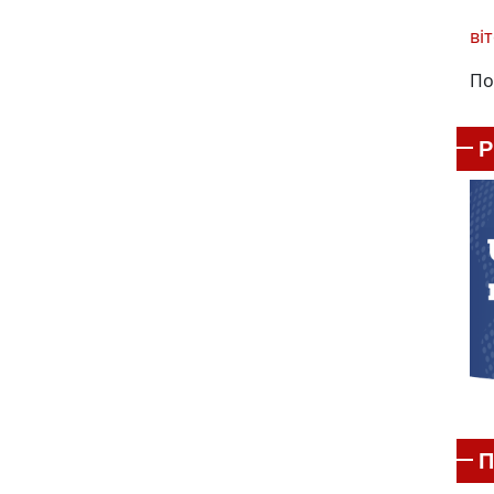
віт
По
П