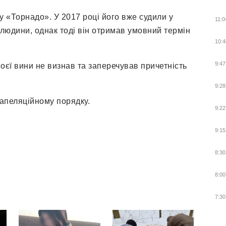
 «Торнадо». У 2017 році його вже судили у
11:0
 людини, однак тоді він отримав умовний термін
10:4
9:47
оєї вини не визнав та заперечував причетність
9:28
апеляційному порядку.
9:22
9:15
8:30
8:00
7:30