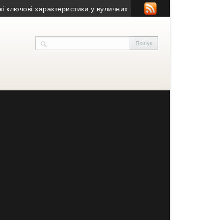
ючові характеристики у вуличних камер відеоспостереження
• На