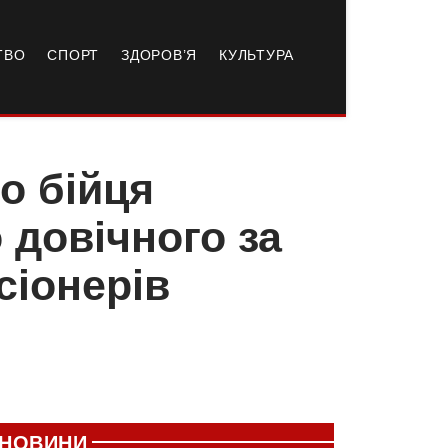
ТВО
СПОРТ
ЗДОРОВ’Я
КУЛЬТУРА
о бійця
 довічного за
сіонерів
НОВИНИ