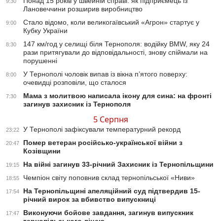
Понад 15 років у швейній справі: як підприємець із
9:30
Лановеччини розширив виробництво
Стало відомо, коли великогаївський «Агрон» стартує у
9:00
Кубку України
147 км/год у селищі біля Тернополя: водійку BMW, яку 24
8:30
рази притягували до відповідальності, знову спіймали на
порушенні
У Тернополі чоловік випав із вікна п’ятого поверху:
8:00
очевидці розповіли, що сталося
Мама з молитвою написала ікону для сина: на фронті
7:30
загинув захисник із Тернополя
5 Серпня
У Тернополі зафіксували температурний рекорд
23:22
Помер ветеран російсько-української війни з
20:47
Козівщини
На війні загинув 33-річний Захисник із Тернопільщини
19:15
Чемпіон світу поповнив склад тернопільської «Ниви»
18:55
На Тернопільщині апеляційний суд підтвердив 15-
17:54
річний вирок за вбивство випускниці
Виконуючи бойове завдання, загинув випускник
17:47