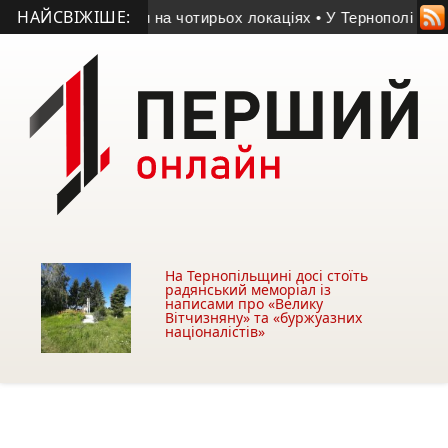
НАЙСВІЖІШЕ:
 світлофори на чотирьох локаціях
• У Тернополі перевірили 
На Тернопільщині досі стоїть
радянський меморіал із
написами про «Велику
Вітчизняну» та «буржуазних
націоналістів»