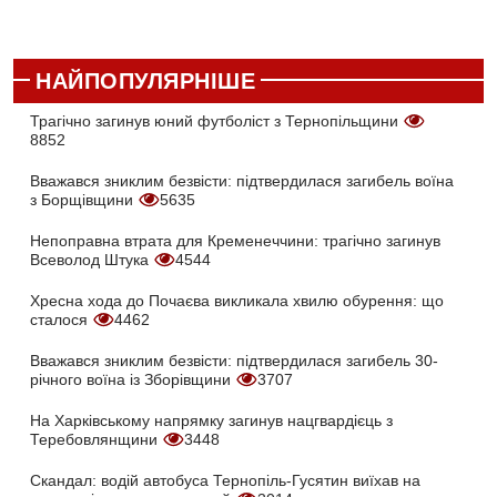
НАЙПОПУЛЯРНІШЕ
Трагічно загинув юний футболіст з Тернопільщини
8852
Вважався зниклим безвісти: підтвердилася загибель воїна
з Борщівщини
5635
Непоправна втрата для Кременеччини: трагічно загинув
Всеволод Штука
4544
Хресна хода до Почаєва викликала хвилю обурення: що
сталося
4462
Вважався зниклим безвісти: підтвердилася загибель 30-
річного воїна із Зборівщини
3707
На Харківському напрямку загинув нацгвардієць з
Теребовлянщини
3448
Скандал: водій автобуса Тернопіль-Гусятин виїхав на