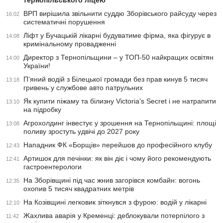
тернопільського ліцею
ВРП вирішила звільнити суддю Зборівського райсуду через
16:02
систематичні порушення
Ліфт у Бучацькій лікарні будуватиме фірма, яка фігурує в
14:08
кримінальному провадженні
Директор з Тернопільщини – у ТОП-50 найкращих освітян
14:00
України!
П’яний водій з Білецької громади без прав кинув 5 тисяч
13:18
гривень у службове авто патрульних
Як купити піжаму та білизну Victoria’s Secret і не натрапити
13:10
на підробку
Агрохолдинг інвестує у зрошення на Тернопільщині: площі
13:08
поливу зростуть удвічі до 2027 року
Нападник ФК «Борщів» перейшов до професійного клубу
12:43
Артишок для печінки: як він діє і чому його рекомендують
12:41
гастроентерологи
На Зборівщині під час жнив загорівся комбайн: вогонь
12:35
охопив 5 тисяч квадратних метрів
На Козівщині легковик зіткнувся з фурою: водій у лікарні
12:10
Жахлива аварія у Кременці: деблокували потерпілого з
11:42