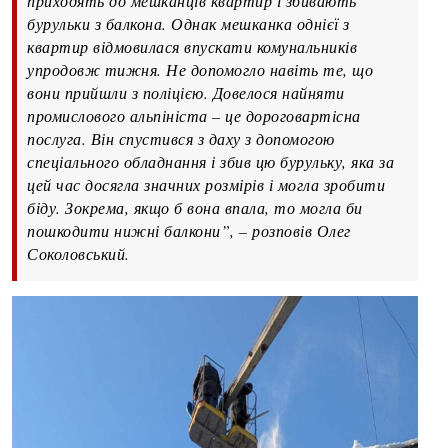
приходять до мешканців квартир і збивають
бурульки з балкона. Однак мешканка однієї з
квартир відмовилася впускати комунальників
упродовж тижня. Не допомогло навіть те, що
вони прийшли з поліцією. Довелося найняти
промислового альпініста – це дороговартісна
послуга. Він спустився з даху з допомогою
спеціального обладнання і збив цю бурульку, яка за
цей час досягла значних розмірів і могла зробити
біду. Зокрема, якщо б вона впала, то могла би
пошкодити нижні балкони”, – розповів Олег
Соколовський.