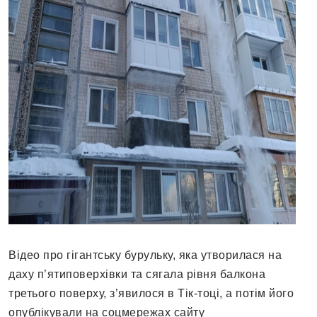
Відео про гігантську бурульку, яка утворилася на
даху п’ятиповерхівки та сягала рівня балкона
третього поверху, з’явилося в Тік-тоці, а потім його
опублікували на соцмережах сайту