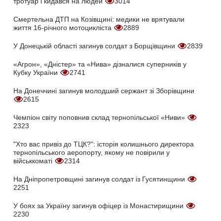
тротуар і кидався на людей
3014
Смертельна ДТП на Козівщині: медики не врятували
життя 16-річного мотоцикліста
2889
У Донецькій області загинув солдат з Борщівщини
2839
«Агрон», «Дністер» та «Нива» дізналися суперників у
Кубку України
2741
На Донеччині загинув молодший сержант зі Зборівщини
2615
Чемпіон світу поповнив склад тернопільської «Ниви»
2323
"Хто вас привіз до ТЦК?": історія колишнього директора
тернопільського аеропорту, якому не повірили у
військкоматі
2314
На Дніпропетровщині загинув солдат із Гусятинщини
2251
У боях за Україну загинув офіцер із Монастирищини
2230