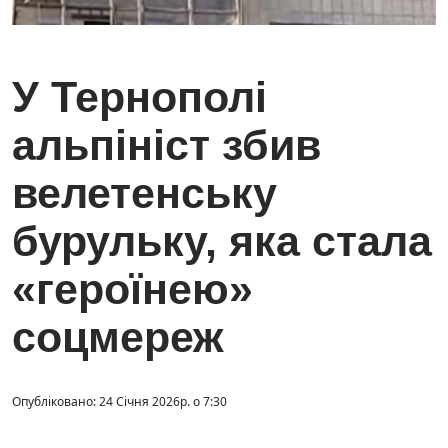
У Тернополі
альпініст збив
велетенську
бурульку, яка стала
«героїнею»
соцмереж
Опубліковано: 24 Січня 2026р. о 7:30