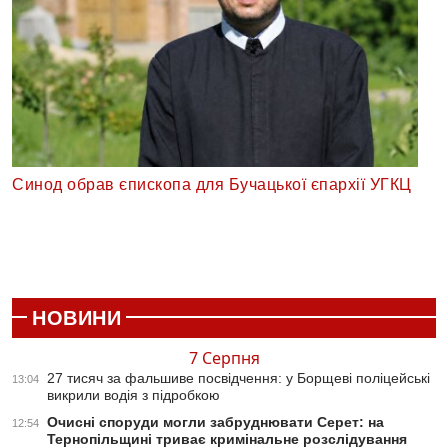
Синод обрав єпископа для Бучацької єпархії УГКЦ
НОВИНИ
7 Серпня
27 тисяч за фальшиве посвідчення: у Борщеві поліцейські
13:04
викрили водія з підробкою
Очисні споруди могли забруднювати Серет: на
12:54
Тернопільщині триває кримінальне розслідування