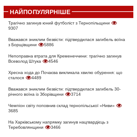
НАЙПОПУЛЯРНІШЕ
Трагічно загинув юний футболіст з Тернопільщини
9307
Вважався зниклим безвісти: підтвердилася загибель воїна
з Борщівщини
5886
Непоправна втрата для Кременеччини: трагічно загинув
Всеволод Штука
4546
Хресна хода до Почаєва викликала хвилю обурення: що
сталося
4489
Вважався зниклим безвісти: підтвердилася загибель 30-
річного воїна із Зборівщини
3714
Чемпіон світу поповнив склад тернопільської «Ниви»
3685
На Харківському напрямку загинув нацгвардієць з
Теребовлянщини
3466