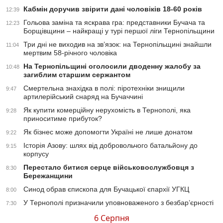
Кабмін доручив звірити дані чоловіків 18-60 років
12:39
Гольова заміна та яскрава гра: представники Бучача та
12:23
Борщівщини – найкращі у турі першої ліги Тернопільщини
Три дні не виходив на зв’язок: на Тернопільщині знайшли
11:04
мертвим 58-річного чоловіка
На Тернопільщині оголосили дводенну жалобу за
10:48
загиблим старшим сержантом
Смертельна знахідка в полі: піротехніки знищили
9:47
артилерійський снаряд на Бучаччині
Як купити комерційну нерухомість в Тернополі, яка
9:28
приноситиме прибуток?
Як бізнес може допомогти Україні не лише донатом
9:22
Історія Азову: шлях від добровольчого батальйону до
9:15
корпусу
Перестало битися серце військовослужбовця з
8:30
Бережанщини
Синод обрав єпископа для Бучацької єпархії УГКЦ
8:00
У Тернополі призначили уповноваженого з безбар’єрності
7:30
6 Серпня