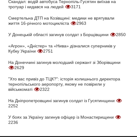
Скандал: водій автобуса Тернопіль-Гусятин виїхав на
тротуар і кидався на людей
3171
Смертельна ДТП на Козівщині: медики не врятували
життя 16-річного мотоцикліста
2963
У Донецькій області загинув солдат з Борщівщини
2850
«Агрон», «Дністер» та «Нива» дізналися суперників у
Кубку України
2751
На Донеччині загинув молодший сержант зі Зборівщини
2629
"Хто вас привіз до ТЦК?": історія колишнього директора
тернопільського аеропорту, якому не повірили у
військкоматі
2322
На Дніпропетровщині загинув солдат із Гусятинщини
2252
У боях за Україну загинув офіцер із Монастирищини
2236