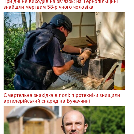
Три дні не виходив на зв’язок: на Тернопільщині
знайшли мертвим 58-річного чоловіка
Смертельна знахідка в полі: піротехніки знищили
артилерійський снаряд на Бучаччині