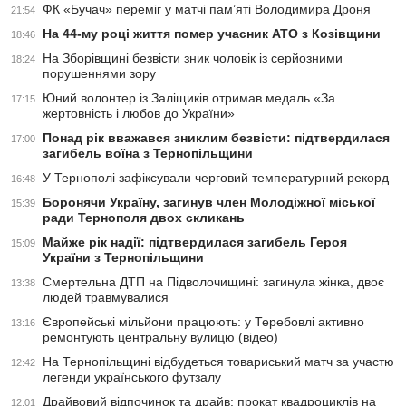
ФК «Бучач» переміг у матчі пам’яті Володимира Дроня
21:54
На 44-му році життя помер учасник АТО з Козівщини
18:46
На Зборівщині безвісти зник чоловік із серйозними
18:24
порушеннями зору
Юний волонтер із Заліщиків отримав медаль «За
17:15
жертовність і любов до України»
Понад рік вважався зниклим безвісти: підтвердилася
17:00
загибель воїна з Тернопільщини
У Тернополі зафіксували черговий температурний рекорд
16:48
Боронячи Україну, загинув член Молодіжної міської
15:39
ради Тернополя двох скликань
Майже рік надії: підтвердилася загибель Героя
15:09
України з Тернопільщини
Смертельна ДТП на Підволочищині: загинула жінка, двоє
13:38
людей травмувалися
Європейські мільйони працюють: у Теребовлі активно
13:16
ремонтують центральну вулицю (відео)
На Тернопільщині відбудеться товариський матч за участю
12:42
легенди українського футзалу
Драйвовий відпочинок та драйв: прокат квадроциклів на
12:01