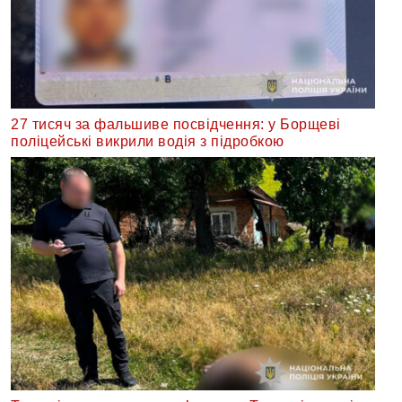
27 тисяч за фальшиве посвідчення: у Борщеві
поліцейські викрили водія з підробкою