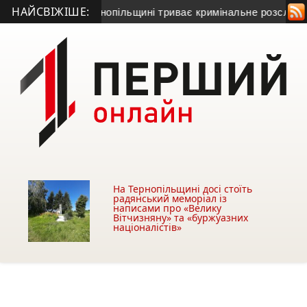
НАЙСВІЖІШЕ:
 Серет: на Тернопільщині триває кримінальне розслідування
На Тернопільщині досі стоїть
радянський меморіал із
написами про «Велику
Вітчизняну» та «буржуазних
націоналістів»