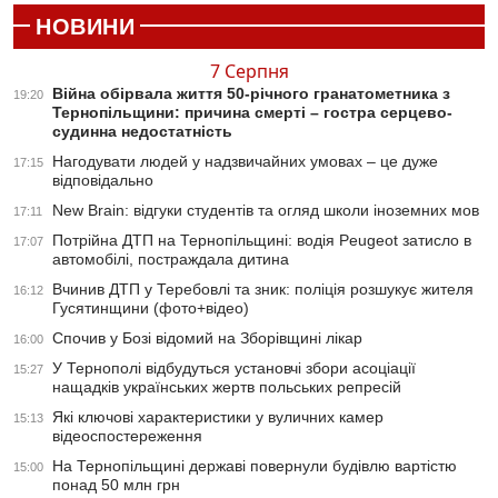
НОВИНИ
7 Серпня
Війна обірвала життя 50-річного гранатометника з
19:20
Тернопільщини: причина смерті – гостра серцево-
судинна недостатність
Нагодувати людей у надзвичайних умовах – це дуже
17:15
відповідально
New Brain: відгуки студентів та огляд школи іноземних мов
17:11
Потрійна ДТП на Тернопільщині: водія Peugeot затисло в
17:07
автомобілі, постраждала дитина
Вчинив ДТП у Теребовлі та зник: поліція розшукує жителя
16:12
Гусятинщини (фото+відео)
Спочив у Бозі відомий на Зборівщині лікар
16:00
У Тернополі відбудуться установчі збори асоціації
15:27
нащадків українських жертв польських репресій
Які ключові характеристики у вуличних камер
15:13
відеоспостереження
На Тернопільщині державі повернули будівлю вартістю
15:00
понад 50 млн грн