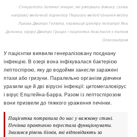
Спеціалісти дитячої лікарні, які рятували дівчину: (зліва
направо) медичний директор Першого медоб’єднання міста
Львова Дмитро Гелюта, керівниця Центру педіатрії Яна
Долинна, хірург Дмитро Грицак і пацієнтка Анастасія з татом
Олександром
У пацієнтки виявили генералізовану поєднану
інфекцію. В озері вона інфікувалася бактерією
лептоспірою, яку до водойми занесли заражені
птахи або гризуни. Паралельно організм дівчини
уразили ще й дві вірусні інфекції: цитомегаловірус
і вірус Епштейна-Барра. Разом із лептоспірозом
вони призвели до тяжкого ураження печінки.
Пацієнтка потрапила до нас у важкому стані.
Печінка практично перестала функціонувати.
Знизився рівень білків, які відповідають за