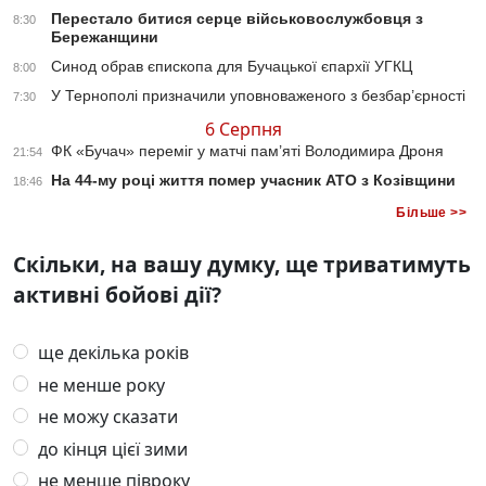
Перестало битися серце військовослужбовця з
8:30
Бережанщини
Синод обрав єпископа для Бучацької єпархії УГКЦ
8:00
У Тернополі призначили уповноваженого з безбар’єрності
7:30
6 Серпня
ФК «Бучач» переміг у матчі пам’яті Володимира Дроня
21:54
На 44-му році життя помер учасник АТО з Козівщини
18:46
Більше >>
Скільки, на вашу думку, ще триватимуть
активні бойові дії?
ще декілька років
не менше року
не можу сказати
до кінця цієї зими
не менше півроку