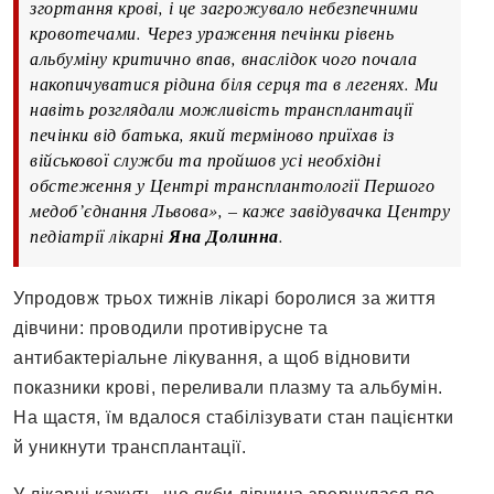
згортання крові, і це загрожувало небезпечними
кровотечами. Через ураження печінки рівень
альбуміну критично впав, внаслідок чого почала
накопичуватися рідина біля серця та в легенях. Ми
навіть розглядали можливість трансплантації
печінки від батька, який терміново приїхав із
військової служби та пройшов усі необхідні
обстеження у Центрі трансплантології Першого
медоб’єднання Львова», – каже завідувачка Центру
педіатрії лікарні
Яна Долинна
.
Упродовж трьох тижнів лікарі боролися за життя
дівчини: проводили противірусне та
антибактеріальне лікування, а щоб відновити
показники крові, переливали плазму та альбумін.
На щастя, їм вдалося стабілізувати стан пацієнтки
й уникнути трансплантації.