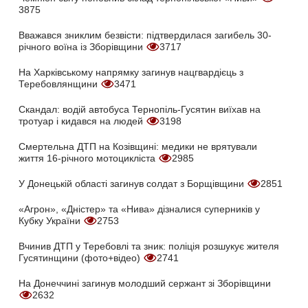
3875
Вважався зниклим безвісти: підтвердилася загибель 30-
річного воїна із Зборівщини
3717
На Харківському напрямку загинув нацгвардієць з
Теребовлянщини
3471
Скандал: водій автобуса Тернопіль-Гусятин виїхав на
тротуар і кидався на людей
3198
Смертельна ДТП на Козівщині: медики не врятували
життя 16-річного мотоцикліста
2985
У Донецькій області загинув солдат з Борщівщини
2851
«Агрон», «Дністер» та «Нива» дізналися суперників у
Кубку України
2753
Вчинив ДТП у Теребовлі та зник: поліція розшукує жителя
Гусятинщини (фото+відео)
2741
На Донеччині загинув молодший сержант зі Зборівщини
2632