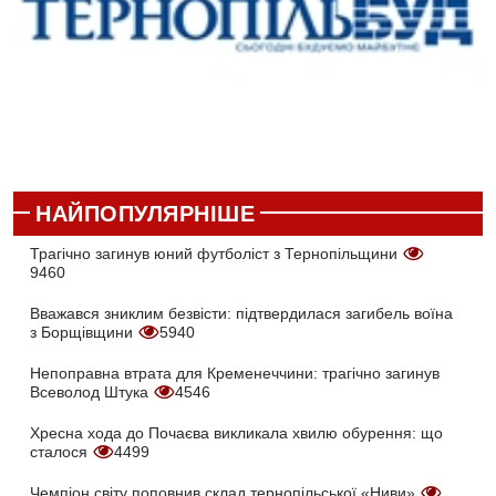
НАЙПОПУЛЯРНІШЕ
Трагічно загинув юний футболіст з Тернопільщини
9460
Вважався зниклим безвісти: підтвердилася загибель воїна
з Борщівщини
5940
Непоправна втрата для Кременеччини: трагічно загинув
Всеволод Штука
4546
Хресна хода до Почаєва викликала хвилю обурення: що
сталося
4499
Чемпіон світу поповнив склад тернопільської «Ниви»