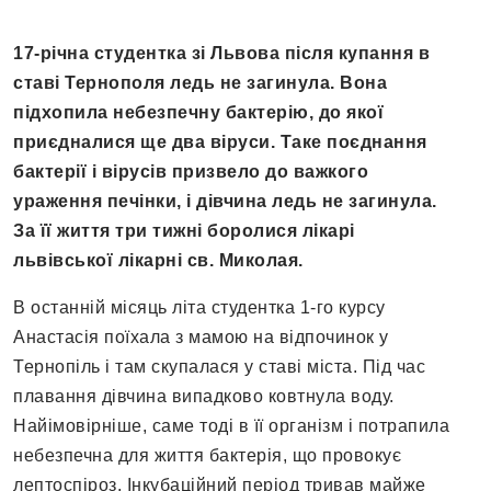
17-річна студентка зі Львова після купання в
ставі Тернополя ледь не загинула. Вона
підхопила небезпечну бактерію, до якої
приєдналися ще два віруси. Таке поєднання
бактерії і вірусів призвело до важкого
ураження печінки, і дівчина ледь не загинула.
За її життя три тижні боролися лікарі
львівської лікарні св. Миколая.
В останній місяць літа студентка 1-го курсу
Анастасія поїхала з мамою на відпочинок у
Тернопіль і там скупалася у ставі міста. Під час
плавання дівчина випадково ковтнула воду.
Найімовірніше, саме тоді в її організм і потрапила
небезпечна для життя бактерія, що провокує
лептоспіроз. Інкубаційний період тривав майже