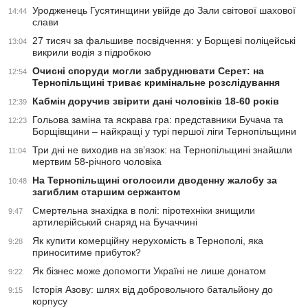
Уродженець Гусятинщини увійде до Зали світової шахової
14:44
слави
27 тисяч за фальшиве посвідчення: у Борщеві поліцейські
13:04
викрили водія з підробкою
Очисні споруди могли забруднювати Серет: на
12:54
Тернопільщині триває кримінальне розслідування
Кабмін доручив звірити дані чоловіків 18-60 років
12:39
Гольова заміна та яскрава гра: представники Бучача та
12:23
Борщівщини – найкращі у турі першої ліги Тернопільщини
Три дні не виходив на зв’язок: на Тернопільщині знайшли
11:04
мертвим 58-річного чоловіка
На Тернопільщині оголосили дводенну жалобу за
10:48
загиблим старшим сержантом
Смертельна знахідка в полі: піротехніки знищили
9:47
артилерійський снаряд на Бучаччині
Як купити комерційну нерухомість в Тернополі, яка
9:28
приноситиме прибуток?
Як бізнес може допомогти Україні не лише донатом
9:22
Історія Азову: шлях від добровольчого батальйону до
9:15
корпусу