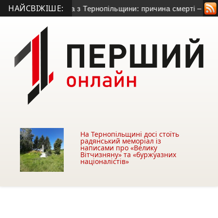
НАЙСВІЖІШЕ:
 гранатометника з Тернопільщини: причина смерті – гостра с
На Тернопільщині досі стоїть
радянський меморіал із
написами про «Велику
Вітчизняну» та «буржуазних
націоналістів»