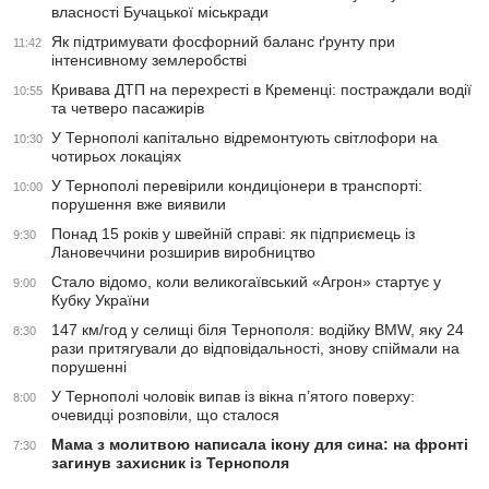
власності Бучацької міськради
Як підтримувати фосфорний баланс ґрунту при
11:42
інтенсивному землеробстві
Кривава ДТП на перехресті в Кременці: постраждали водії
10:55
та четверо пасажирів
У Тернополі капітально відремонтують світлофори на
10:30
чотирьох локаціях
У Тернополі перевірили кондиціонери в транспорті:
10:00
порушення вже виявили
Понад 15 років у швейній справі: як підприємець із
9:30
Лановеччини розширив виробництво
Стало відомо, коли великогаївський «Агрон» стартує у
9:00
Кубку України
147 км/год у селищі біля Тернополя: водійку BMW, яку 24
8:30
рази притягували до відповідальності, знову спіймали на
порушенні
У Тернополі чоловік випав із вікна п’ятого поверху:
8:00
очевидці розповіли, що сталося
Мама з молитвою написала ікону для сина: на фронті
7:30
загинув захисник із Тернополя