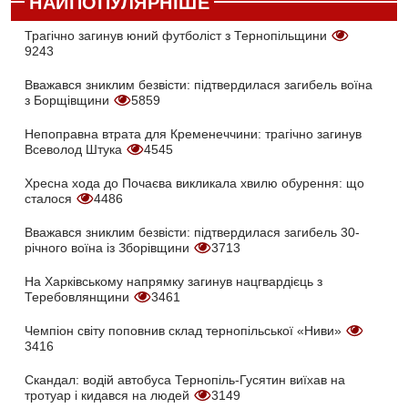
НАЙПОПУЛЯРНІШЕ
Трагічно загинув юний футболіст з Тернопільщини
9243
Вважався зниклим безвісти: підтвердилася загибель воїна
з Борщівщини
5859
Непоправна втрата для Кременеччини: трагічно загинув
Всеволод Штука
4545
Хресна хода до Почаєва викликала хвилю обурення: що
сталося
4486
Вважався зниклим безвісти: підтвердилася загибель 30-
річного воїна із Зборівщини
3713
На Харківському напрямку загинув нацгвардієць з
Теребовлянщини
3461
Чемпіон світу поповнив склад тернопільської «Ниви»
3416
Скандал: водій автобуса Тернопіль-Гусятин виїхав на
тротуар і кидався на людей
3149