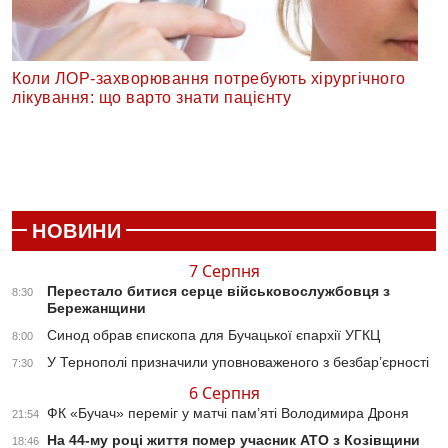
Коли ЛОР-захворювання потребують хірургічного
лікування: що варто знати пацієнту
НОВИНИ
7 Серпня
Перестало битися серце військовослужбовця з
8:30
Бережанщини
Синод обрав єпископа для Бучацької єпархії УГКЦ
8:00
У Тернополі призначили уповноваженого з безбар’єрності
7:30
6 Серпня
ФК «Бучач» переміг у матчі пам’яті Володимира Дроня
21:54
На 44-му році життя помер учасник АТО з Козівщини
18:46