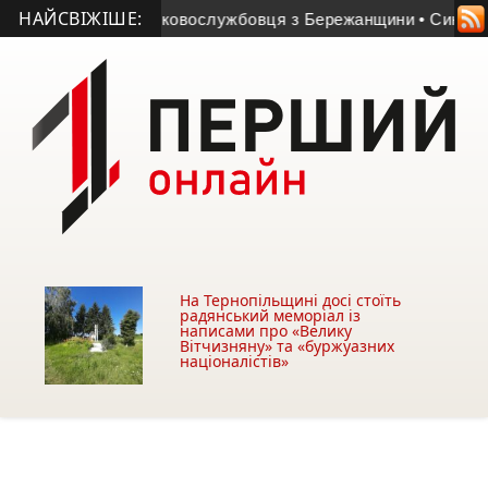
НАЙСВІЖІШЕ:
ися серце військовослужбовця з Бережанщини
• Синод обрав
На Тернопільщині досі стоїть
радянський меморіал із
написами про «Велику
Вітчизняну» та «буржуазних
націоналістів»