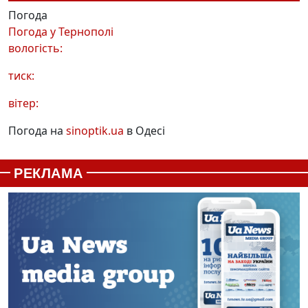
Погода
Погода у
Тернополі
вологість:
тиск:
вітер:
Погода на
sinoptik.ua
в Одесі
РЕКЛАМА