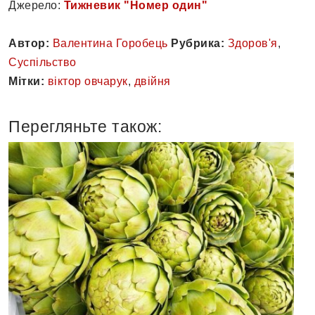
Джерело:
Тижневик "Номер один"
Автор:
Валентина Горобець
Рубрика:
Здоров'я
,
Суспільство
Мітки:
віктор овчарук
,
двійня
Перегляньте також: