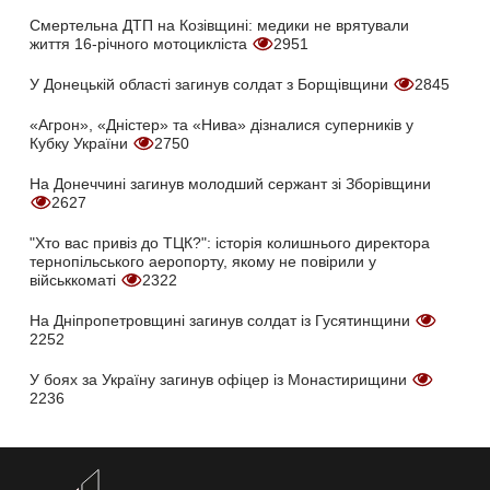
Смертельна ДТП на Козівщині: медики не врятували
життя 16-річного мотоцикліста
2951
У Донецькій області загинув солдат з Борщівщини
2845
«Агрон», «Дністер» та «Нива» дізналися суперників у
Кубку України
2750
На Донеччині загинув молодший сержант зі Зборівщини
2627
"Хто вас привіз до ТЦК?": історія колишнього директора
тернопільського аеропорту, якому не повірили у
військкоматі
2322
На Дніпропетровщині загинув солдат із Гусятинщини
2252
У боях за Україну загинув офіцер із Монастирищини
2236