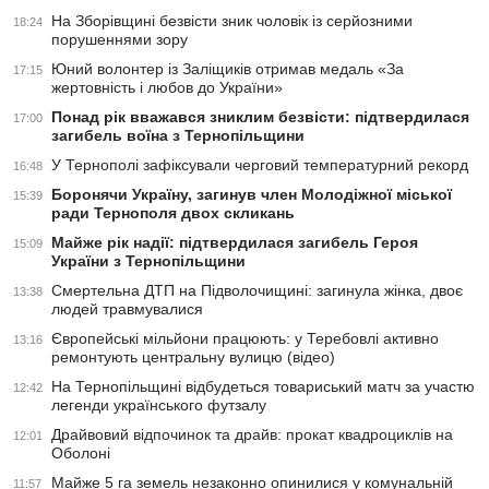
На Зборівщині безвісти зник чоловік із серйозними
18:24
порушеннями зору
Юний волонтер із Заліщиків отримав медаль «За
17:15
жертовність і любов до України»
Понад рік вважався зниклим безвісти: підтвердилася
17:00
загибель воїна з Тернопільщини
У Тернополі зафіксували черговий температурний рекорд
16:48
Боронячи Україну, загинув член Молодіжної міської
15:39
ради Тернополя двох скликань
Майже рік надії: підтвердилася загибель Героя
15:09
України з Тернопільщини
Смертельна ДТП на Підволочищині: загинула жінка, двоє
13:38
людей травмувалися
Європейські мільйони працюють: у Теребовлі активно
13:16
ремонтують центральну вулицю (відео)
На Тернопільщині відбудеться товариський матч за участю
12:42
легенди українського футзалу
Драйвовий відпочинок та драйв: прокат квадроциклів на
12:01
Оболоні
Майже 5 га земель незаконно опинилися у комунальній
11:57