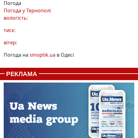
Погода
Погода у
Тернополі
вологість:
тиск:
вітер:
Погода на
sinoptik.ua
в Одесі
РЕКЛАМА