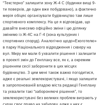
“Текстерно” залишити зону Ж-4 С (будинки вищі 9-
ти поверхів, де один вже побудовано), а фактично
мерія обіцяє організувати будівництво там лише
спортивного комплексу. На це я відповідав, що
давайте внесемо офіційно зміни і цю ділянку
змінимо із Ж-4С на Г-4 (зона культурних і
спортивних споруд). Аналогічно щодо«Екоготелю»
в парку Національного відродження і скверу на
вул. Миру ми мали б ухвалити рішення і залишити
в проекті змін до Генплану все, як є, а окремим
рішенням сесії заборонити в цих місцях
будівництво. З цим мені також важко погодитися,
адже є реальні землекористувачі, і якщо залишити
в запропонованій владою міста редакції Генплану
та ухвалити такі “забороняючі рішення”, то
землекористувачі без великих проблем виграють у
судах своє право на забудову, адже у них є