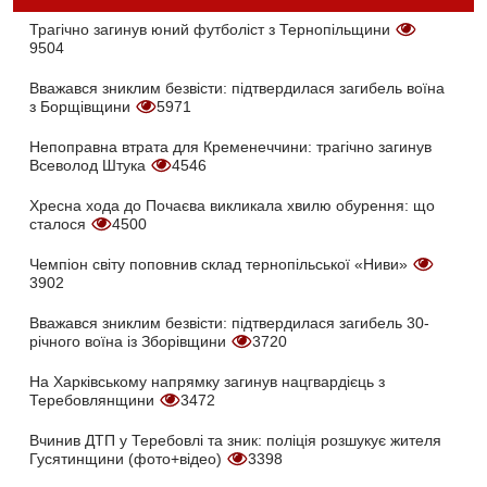
Трагічно загинув юний футболіст з Тернопільщини
9504
Вважався зниклим безвісти: підтвердилася загибель воїна
з Борщівщини
5971
Непоправна втрата для Кременеччини: трагічно загинув
Всеволод Штука
4546
Хресна хода до Почаєва викликала хвилю обурення: що
сталося
4500
Чемпіон світу поповнив склад тернопільської «Ниви»
3902
Вважався зниклим безвісти: підтвердилася загибель 30-
річного воїна із Зборівщини
3720
На Харківському напрямку загинув нацгвардієць з
Теребовлянщини
3472
Вчинив ДТП у Теребовлі та зник: поліція розшукує жителя
Гусятинщини (фото+відео)
3398