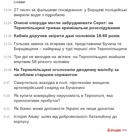
слави
27 тисяч за фальшиве посвідчення: у Борщеві поліцейські
13:04
викрили водія з підробкою
Очисні споруди могли забруднювати Серет: на
12:54
Тернопільщині триває кримінальне розслідування
Кабмін доручив звірити дані чоловіків 18-60 років
12:39
Гольова заміна та яскрава гра: представники Бучача та
12:23
Борщівщини – найкращі у турі першої ліги Тернопільщини
Три дні не виходив на зв’язок: на Тернопільщині знайшли
11:04
мертвим 58-річного чоловіка
На Тернопільщині оголосили дводенну жалобу за
10:48
загиблим старшим сержантом
Смертельна знахідка в полі: піротехніки знищили
9:47
артилерійський снаряд на Бучаччині
Як купити комерційну нерухомість в Тернополі, яка
9:28
приноситиме прибуток?
Як бізнес може допомогти Україні не лише донатом
9:22
Історія Азову: шлях від добровольчого батальйону до
9:15
корпусу
Більше >>