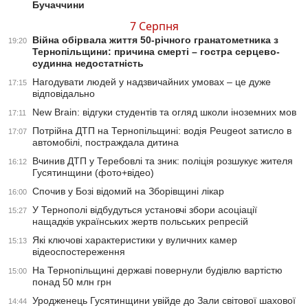
Бучаччини
7 Серпня
Війна обірвала життя 50-річного гранатометника з
19:20
Тернопільщини: причина смерті – гостра серцево-
судинна недостатність
Нагодувати людей у надзвичайних умовах – це дуже
17:15
відповідально
New Brain: відгуки студентів та огляд школи іноземних мов
17:11
Потрійна ДТП на Тернопільщині: водія Peugeot затисло в
17:07
автомобілі, постраждала дитина
Вчинив ДТП у Теребовлі та зник: поліція розшукує жителя
16:12
Гусятинщини (фото+відео)
Спочив у Бозі відомий на Зборівщині лікар
16:00
У Тернополі відбудуться установчі збори асоціації
15:27
нащадків українських жертв польських репресій
Які ключові характеристики у вуличних камер
15:13
відеоспостереження
На Тернопільщині державі повернули будівлю вартістю
15:00
понад 50 млн грн
Уродженець Гусятинщини увійде до Зали світової шахової
14:44