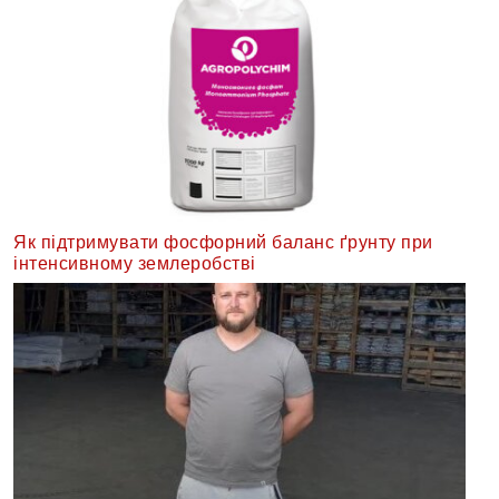
Як підтримувати фосфорний баланс ґрунту при
інтенсивному землеробстві