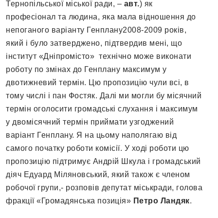
Тернопільської міської ради, –
авт.
) як
професіонал та людина, яка мала відношення до
непоганого варіанту Генплану2008-2009 років,
який і було затверджено, підтвердив мені, що
інститут «Дніпромісто» технічно може виконати
роботу по змінах до Генплану максимум у
двотижневий термін. Цю пропозицію чули всі, в
тому числі і пан Фостяк. Далі ми могли бу місячний
термін оголосити громадські слухання і максимум
у двомісячний термін приймати узгоджений
варіант Генплану. Я на цьому наполягаю від
самого початку роботи комісії. У ході роботи цю
пропозицію підтримує Андрій Шкула і громадський
діяч Едуард Міляновський, який також є членом
робочої групи,- розповів депутат міськради, голова
фракції «Громадянська позиція»
Петро Ландяк
.