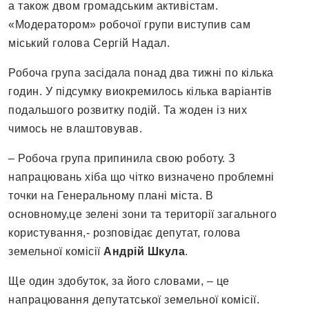
а також двом громадським активістам.
«Модератором» робочої групи виступив сам
міський голова Сергій Надал.
Робоча група засідала понад два тижні по кілька
годин. У підсумку виокремилось кілька варіантів
подальшого розвитку подій. Та жоден із них
чимось не влаштовував.
– Робоча група припинила свою роботу. З
напрацювань хіба що чітко визначено проблемні
точки на Генеральному плані міста. В
основному,це зелені зони та території загального
користування,- розповідає депутат, голова
земельної комісії
Андрій Шкула
.
Ще один здобуток, за його словами, – це
напрацювання депутатської земельної комісії.