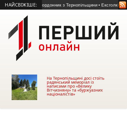
НАЙСВІЖІШЕ:
3-річний прикордонник з Тернопільщини
• Ексголкіпер терноп
На Тернопільщині досі стоїть
радянський меморіал із
написами про «Велику
Вітчизняну» та «буржуазних
націоналістів»