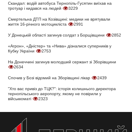
Скандал: водій автобуса Тернопіль-Гусятин виїхав на
тротуар і кидався на людей
3229
Смертельна ДТП на Козівщині: медики не врятували
життя 16-річного мотоцикліста
2991
У Донецькій області загинув солдат з Борщівщини
2852
«Агрон», «Дністер» та «Нива» дізналися суперників у
Кубку України
2753
На Донеччині загинув молодший сержант зі Зборівщини
2634
Спочив у Бозі відомий на Зборівщині лікар
2439
"Хто вас привіз до ТЦК?": історія колишнього директора
тернопільського аеропорту, якому не повірили у
військкоматі
2323