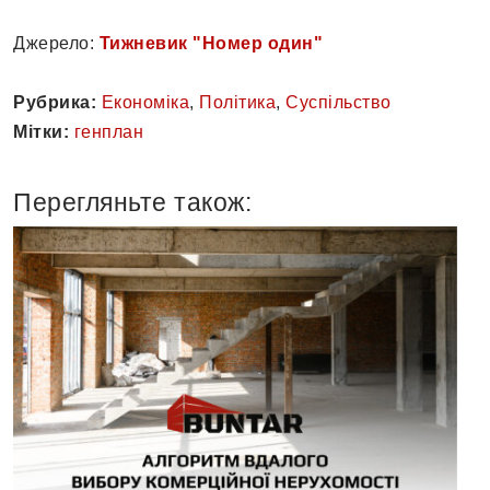
Джерело:
Тижневик "Номер один"
Рубрика:
Економіка
,
Політика
,
Суспільство
Мітки:
генплан
Перегляньте також: