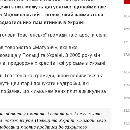
 Деякі з них можуть датуватися щонайменше
н Моджеєвський – поляк, який займається
18:4
дмогильних пам’ятників в Україні.
18:2
голови Товстенської громади та старости села.
17:1
в товариство «Маґурич», яке вже
овища у Польщі та Україні. З 2005 року він
17:0
в, придорожніх хрестів і фігур саме в Україні.
16:4
ків Товстенської громади, щоби подивитися на
ути цвинтар і пошукати надгробки, які
15:3
побачив, що кілька кам’яних плит викинули за
15:0
13:3
викидають у смітник зі цвинтарів. І не важливо,
ка також існує в Польщі та Україні. Сьогодні cело
13:1
кладовища я хотів пройтися до закритого