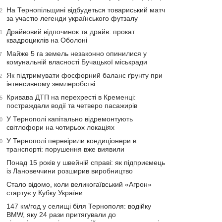
На Тернопільщині відбудеться товариський матч
2
за участю легенди українського футзалу
Драйвовий відпочинок та драйв: прокат
1
квадроциклів на Оболоні
Майже 5 га земель незаконно опинилися у
7
комунальній власності Бучацької міськради
Як підтримувати фосфорний баланс ґрунту при
2
інтенсивному землеробстві
Кривава ДТП на перехресті в Кременці:
5
постраждали водії та четверо пасажирів
У Тернополі капітально відремонтують
0
світлофори на чотирьох локаціях
У Тернополі перевірили кондиціонери в
0
транспорті: порушення вже виявили
Понад 15 років у швейній справі: як підприємець
із Лановеччини розширив виробництво
Стало відомо, коли великогаївський «Агрон»
стартує у Кубку України
147 км/год у селищі біля Тернополя: водійку
BMW, яку 24 рази притягували до