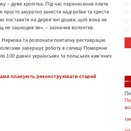
ку – дуже кропітка. Під час перенесення плити
е просто акуратно занести надгробки та хрести
мо поставити на дерев’яні дошки, щоб вона не
ощ не зашкодив їм», – зазначив волонтер.
до Ниркова та розпочати поетапну реставрацію
з колегами завершує роботу в селищі Поморяни
о 100 давніх українських та польських кам’яних
рами планують реконструювати старий
По
По
во
ти
віт