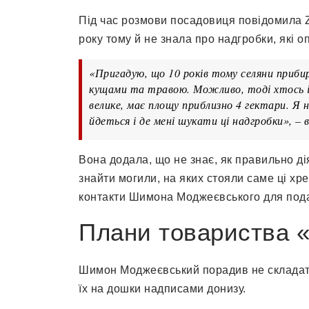
Під час розмови посадовиця повідомила 
року тому й не знала про надгробки, які 
«Пригадую, що 10 років тому селяни прибир
кущами та травою. Можливо, тоді хтось і 
велике, має площу приблизно 4 гектари. Я 
йдеться і де мені шукати ці надгробки», – 
Вона додала, що не знає, як правильно дія
знайти могили, на яких стояли саме ці х
контакти Шимона Моджеєвського для пода
Плани товариства 
Шимон Моджеєвський порадив не складати
їх на дошки надписами донизу.