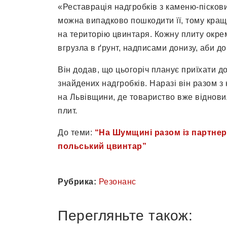
«Реставрація надгробків з каменю-піскови
можна випадково пошкодити її, тому кращ
на територію цвинтаря. Кожну плиту окре
вгрузла в ґрунт, надписами донизу, аби д
Він додав, що цьогоріч планує приїхати 
знайдених надгробків. Наразі він разом 
на Львівщини, де товариство вже відновил
плит.
До теми:
“На Шумщині разом із партне
польський цвинтар”
Рубрика:
Резонанс
Перегляньте також: