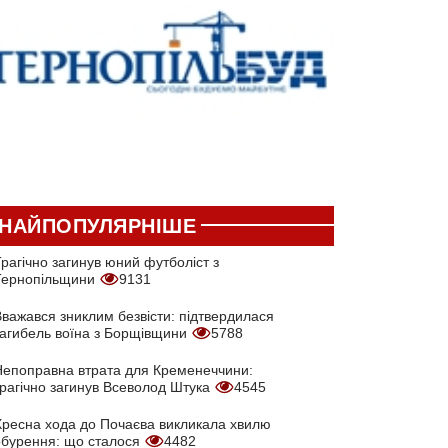
НАЙПОПУЛЯРНІШЕ
рагічно загинув юний футболіст з
Тернопільщини
9131
Вважався зниклим безвісти: підтвердилася
загибель воїна з Борщівщини
5788
Непоправна втрата для Кременеччини:
трагічно загинув Всеволод Штука
4545
Хресна хода до Почаєва викликала хвилю
обурення: що сталося
4482