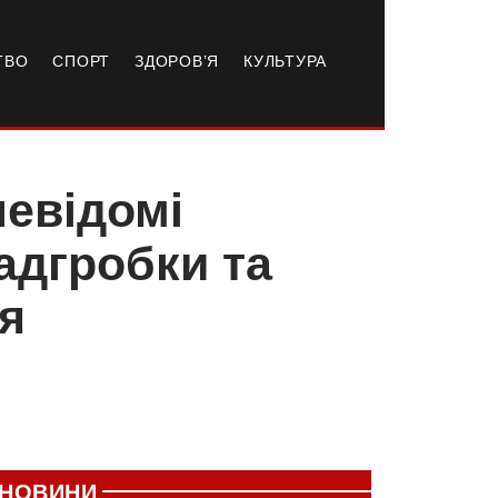
ТВО
СПОРТ
ЗДОРОВ’Я
КУЛЬТУРА
невідомі
адгробки та
ря
НОВИНИ