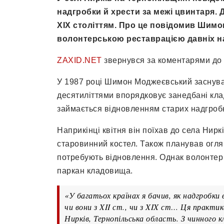
надгробки й хрести за межі цвинтаря.
ХІХ століттям. Про це повідомив Шимо
волонтерською реставрацією давніх на
ZAXID.NET
звернувся за коментарями до 
У 1987 році Шимон Моджеєвський заснува
десятиліттями впорядковує занедбані клад
займається відновленням старих надгробкі
Наприкінці квітня він поїхав до села Нир
старовинний костел. Також планував оглян
потребують відновлення. Однак волонтер 
паркан кладовища.
«У багатьох країнах я бачив, як надгробки 
чи вони з XII ст., чи з XIX ст… Ця практи
Нирків, Тернопільська область. З чинного 