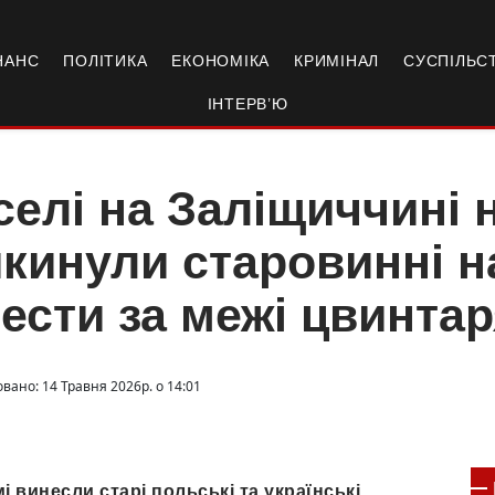
НАНС
ПОЛІТИКА
ЕКОНОМІКА
КРИМІНАЛ
СУСПІЛЬС
ІНТЕРВ’Ю
селі на Заліщиччині 
кинули старовинні н
ести за межі цвинта
вано: 14 Травня 2026р. о 14:01
і винесли старі польські та українські