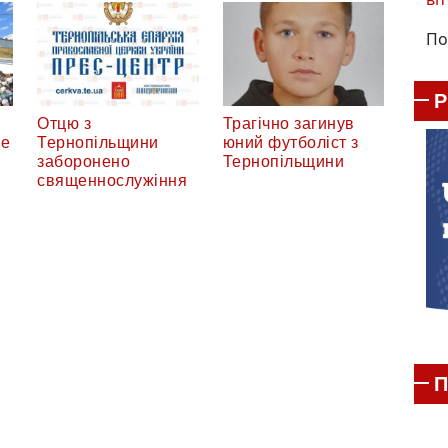
По
Отцю з
Трагічно загинув
не
Тернопільщини
юний футболіст з
заборонено
Тернопільщини
священнослужіння
П