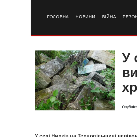
ГОЛОВНА
НОВИНИ
ВІЙНА
РЕЗО
У 
ви
хр
Опубліко
У селі Нирків на Тернопільщині невідом