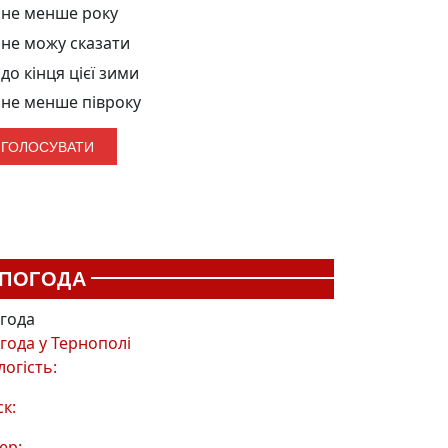
не менше року
не можу сказати
до кінця цієї зими
не менше півроку
ПОГОДА
года
года у
Тернополі
логість:
ск:
ер: