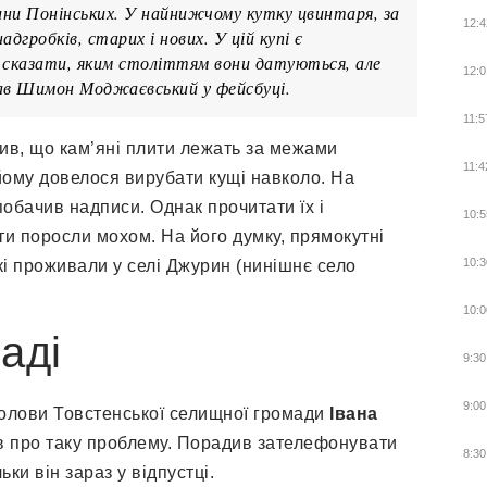
ини Понінських. У найнижчому кутку цвинтаря, за
12:4
дгробків, старих і нових. У цій купі є
 сказати, яким століттям вони датуються, але
12:0
сав Шимон Моджаєвський у фейсбуці.
11:5
ив, що кам’яні плити лежать за межами
11:4
йому довелося вирубати кущі навколо. На
бачив надписи. Однак прочитати їх і
10:5
ти поросли мохом. На його думку, прямокутні
10:3
кі проживали у селі Джурин (нинішнє село
10:0
аді
9:30
9:00
олови Товстенської селищної громади
Івана
чув про таку проблему. Порадив зателефонувати
8:30
ки він зараз у відпустці.