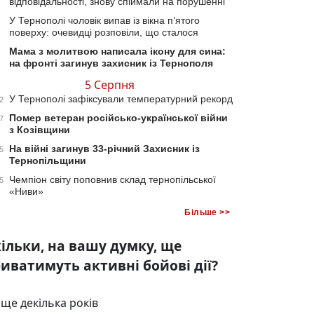
відповідальності, знову спіймали на порушенні
У Тернополі чоловік випав із вікна п’ятого
поверху: очевидці розповіли, що сталося
Мама з молитвою написала ікону для сина:
на фронті загинув захисник із Тернополя
5 Серпня
У Тернополі зафіксували температурний рекорд
2
Помер ветеран російсько-української війни
7
з Козівщини
На війні загинув 33-річний Захисник із
5
Тернопільщини
Чемпіон світу поповнив склад тернопільської
5
«Ниви»
Більше >>
ільки, на вашу думку, ще
иватимуть активні бойові дії?
ще декілька років