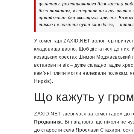
цвинтаря, розташованого біля каплиці род
його парканом, я натрапив на купу знятих на
щонайменше два «козацькі» хрести. Важко
такою не повинна бути їхня доля», – напи
У коментарі ZAXID.NET волонтер припуст
кладовища давно. Щоб дістатися до них, 
козацьких хрестах Шимон Моджаєвський по
встановити вік – дуже складно, адже хрес
кам’яні плити могли належали полякам, я
Нирків).
Що кажуть у гром
ZAXID.NET звернувся за коментарем до г
Проданика
. Він відповів, що ніколи не 
до старости села Ярослави Стахири, оскіль