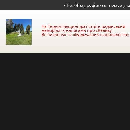
• На 44-му році життя помер учасни
На Тернопільщині досі стоїть радянський
меморіал із написами про «Велику
Вітчизняну» та «буржуазних націоналістів»