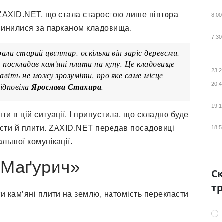
ZAXID.NET, що стала старостою лише півтора
8:00
опинилися за парканом кладовища.
7:30
али старий цвинтар, оскільки він заріс деревами,
поскладав кам’яні плити на купу. Це кладовище
23:2
навіть не можу зрозуміти, про яке саме місце
20:4
відповіла
Ярослава Стахира
.
19:1
ти в цій ситуації. І припустила, що складно буде
рести й плити. ZAXID.NET передав посадовиці
18:5
льшої комунікації.
«Маґурич»
Ск
тр
 кам’яні плити на землю, натомість перекласти