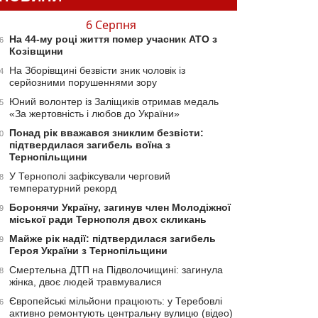
6 Серпня
На 44-му році життя помер учасник АТО з
6
Козівщини
На Зборівщині безвісти зник чоловік із
4
серйозними порушеннями зору
Юний волонтер із Заліщиків отримав медаль
5
«За жертовність і любов до України»
Понад рік вважався зниклим безвісти:
0
підтвердилася загибель воїна з
Тернопільщини
У Тернополі зафіксували черговий
8
температурний рекорд
Боронячи Україну, загинув член Молодіжної
9
міської ради Тернополя двох скликань
Майже рік надії: підтвердилася загибель
9
Героя України з Тернопільщини
Смертельна ДТП на Підволочищині: загинула
8
жінка, двоє людей травмувалися
Європейські мільйони працюють: у Теребовлі
6
активно ремонтують центральну вулицю (відео)