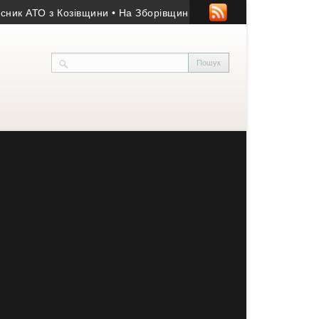
к АТО з Козівщини
• На Зборівщині безвісти зник чоловік із се