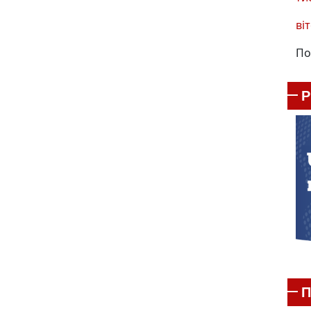
віт
По
П