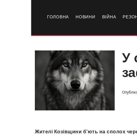
ГОЛОВНА
НОВИНИ
ВІЙНА
РЕЗО
У 
за
Опубліко
Жителі Козівщини б’ють на сполох чер