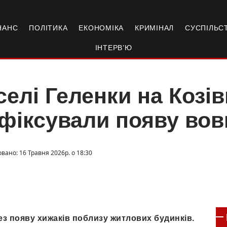
НАНС
ПОЛІТИКА
ЕКОНОМІКА
КРИМІНАЛ
СУСПІЛЬС
ІНТЕРВ’Ю
селі Геленки на Козі
фіксували появу вов
вано: 16 Травня 2026р. о 18:30
ез появу хижаків поблизу житлових будинків.