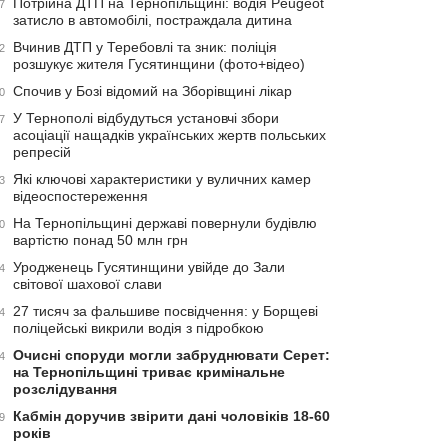
Потрійна ДТП на Тернопільщині: водія Peugeot
7
затисло в автомобілі, постраждала дитина
Вчинив ДТП у Теребовлі та зник: поліція
2
розшукує жителя Гусятинщини (фото+відео)
Спочив у Бозі відомий на Зборівщині лікар
0
У Тернополі відбудуться установчі збори
7
асоціації нащадків українських жертв польських
репресій
Які ключові характеристики у вуличних камер
3
відеоспостереження
На Тернопільщині державі повернули будівлю
0
вартістю понад 50 млн грн
Уродженець Гусятинщини увійде до Зали
4
світової шахової слави
27 тисяч за фальшиве посвідчення: у Борщеві
4
поліцейські викрили водія з підробкою
Очисні споруди могли забруднювати Серет:
4
на Тернопільщині триває кримінальне
розслідування
Кабмін доручив звірити дані чоловіків 18-60
9
років