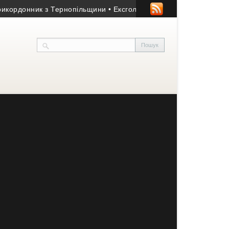
донник з Тернопільщини
• Ексголкіпер тернопільської «Ниви» та