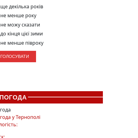
ще декілька років
не менше року
не можу сказати
до кінця цієї зими
не менше півроку
ПОГОДА
года
года у
Тернополі
логість:
ск: