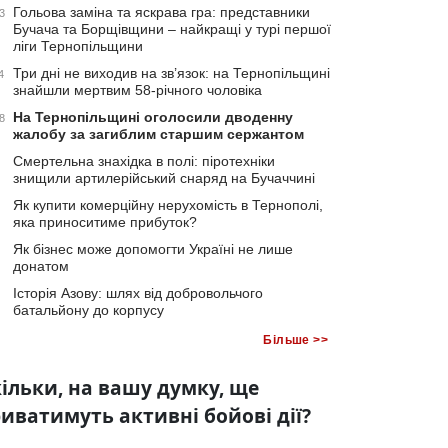
Гольова заміна та яскрава гра: представники
3
Бучача та Борщівщини – найкращі у турі першої
ліги Тернопільщини
Три дні не виходив на зв’язок: на Тернопільщині
4
знайшли мертвим 58-річного чоловіка
На Тернопільщині оголосили дводенну
8
жалобу за загиблим старшим сержантом
Смертельна знахідка в полі: піротехніки
знищили артилерійський снаряд на Бучаччині
Як купити комерційну нерухомість в Тернополі,
яка приноситиме прибуток?
Як бізнес може допомогти Україні не лише
донатом
Історія Азову: шлях від добровольчого
батальйону до корпусу
Більше >>
ільки, на вашу думку, ще
иватимуть активні бойові дії?