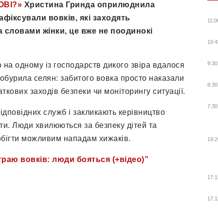
ОВІ?»
Христина Гринда оприлюднила
афіксували вовків, які заходять
11:0
а словами жінки, це вже не поодинокі
10:4
9:30
на одному із господарств дикого звіра вдалося
 обурила селян: забитого вовка просто наказали
8:30
ткових заходів безпеки чи моніторингу ситуації.
7:30
відповідних служб і закликають керівництво
ти. Люди хвилюються за безпеку дітей та
обігти можливим нападам хижаків.
19:2
раю вовків: люди бояться (+відео)”
17:1
17:1