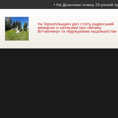
• На Донеччині помер 23-річний прикор
На Тернопільщині досі стоїть радянський
меморіал із написами про «Велику
Вітчизняну» та «буржуазних націоналістів»