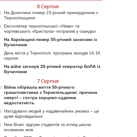
8 Серпня
На Донеччині помер 23-річний прикордонник з
0
Тернопільщини
Ексголкіпер тернопільської «Ниви» та
2
чортківського «Кристала» потрапив у скандал
На Харківщині помер 55-річний захисник із
Бучаччини
День міста у Тернополі: програма заходів 14-16
серпня
На війні загинув 20-річний оператор БпЛА із
Бучаччини
7 Серпня
Війна обірвала життя 50-річного
0
гранатометника з Тернопільщини: причина
смерті – гостра серцево-судинна
недостатність
Нагодувати людей у надзвичайних умовах – це
5
дуже відповідально
New Brain: відгуки студентів та огляд школи
1
іноземних мов