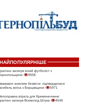
НАЙПОПУЛЯРНІШЕ
рагічно загинув юний футболіст з
Тернопільщини
9506
Вважався зниклим безвісти: підтвердилася
загибель воїна з Борщівщини
5971
Непоправна втрата для Кременеччини:
трагічно загинув Всеволод Штука
4546