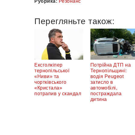
Рубрика:
Резонанс
Перегляньте також:
Ексголкіпер
Потрійна ДТП на
тернопільської
Тернопільщині:
«Ниви» та
водія Peugeot
чортківського
затисло в
«Кристала»
автомобілі,
потрапив у скандал
постраждала
дитина