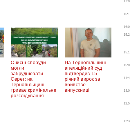
17:0
16:1
16:0
15:2
15:1
Очисні споруди
На Тернопільщині
15:0
могли
апеляційний суд
забруднювати
підтвердив 15-
14:4
Серет: на
річний вирок за
Тернопільщині
вбивство
триває кримінальне
випускниці
13:0
розслідування
12:5
12:3