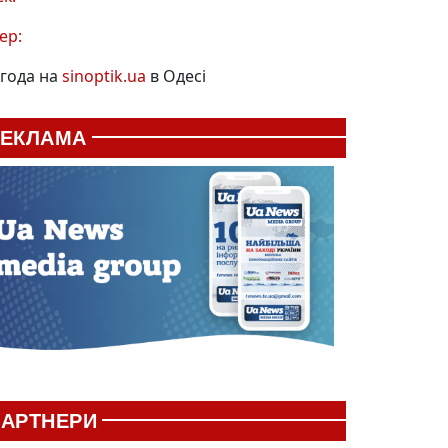
ер:
года на
sinoptik.ua
в Одесі
РЕКЛАМА
АРТНЕРИ