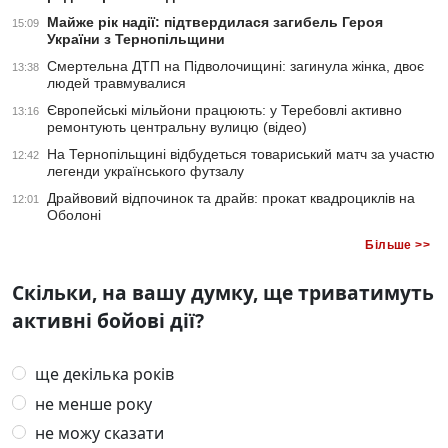
Майже рік надії: підтвердилася загибель Героя
15:09
України з Тернопільщини
Смертельна ДТП на Підволочищині: загинула жінка, двоє
13:38
людей травмувалися
Європейські мільйони працюють: у Теребовлі активно
13:16
ремонтують центральну вулицю (відео)
На Тернопільщині відбудеться товариський матч за участю
12:42
легенди українського футзалу
Драйвовий відпочинок та драйв: прокат квадроциклів на
12:01
Оболоні
Більше >>
Скільки, на вашу думку, ще триватимуть
активні бойові дії?
ще декілька років
не менше року
не можу сказати