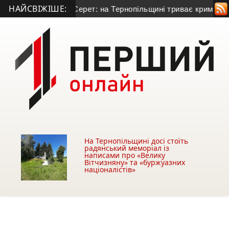
НАЙСВІЖІШЕ:
забруднювати Серет: на Тернопільщині триває кримінальне р
На Тернопільщині досі стоїть
радянський меморіал із
написами про «Велику
Вітчизняну» та «буржуазних
націоналістів»