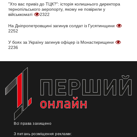
"Хто вас привіз до ТЦК?": історія колишнього директора
тернопільського аеропорту, якому не повірили у
військкоматі
2322
На Дніпропетровщині загинув солдат із Гусятинщини
2252
У боях за Україну загинув офіцер із Монастирищини
2236
Всі права захищено
З питань розміщення реклами: