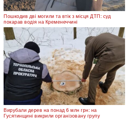
Пошкодив дві могили та втік з місця ДТП: суд
покарав водія на Кременеччині
Вирубали дерев на понад 6 млн грн: на
Гусятинщині викрили організовану групу