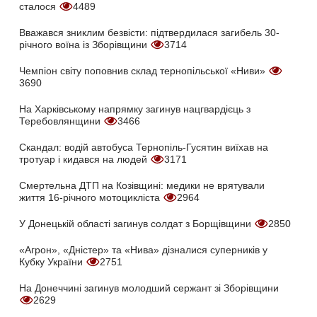
сталося
4489
Вважався зниклим безвісти: підтвердилася загибель 30-
річного воїна із Зборівщини
3714
Чемпіон світу поповнив склад тернопільської «Ниви»
3690
На Харківському напрямку загинув нацгвардієць з
Теребовлянщини
3466
Скандал: водій автобуса Тернопіль-Гусятин виїхав на
тротуар і кидався на людей
3171
Смертельна ДТП на Козівщині: медики не врятували
життя 16-річного мотоцикліста
2964
У Донецькій області загинув солдат з Борщівщини
2850
«Агрон», «Дністер» та «Нива» дізналися суперників у
Кубку України
2751
На Донеччині загинув молодший сержант зі Зборівщини
2629