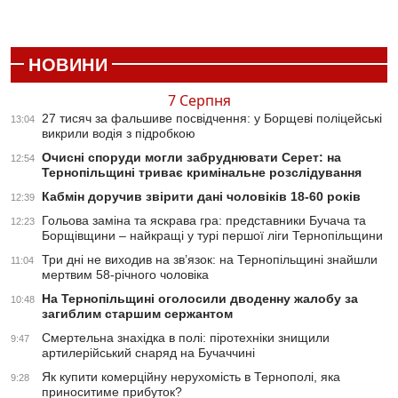
НОВИНИ
7 Серпня
27 тисяч за фальшиве посвідчення: у Борщеві поліцейські
13:04
викрили водія з підробкою
Очисні споруди могли забруднювати Серет: на
12:54
Тернопільщині триває кримінальне розслідування
Кабмін доручив звірити дані чоловіків 18-60 років
12:39
Гольова заміна та яскрава гра: представники Бучача та
12:23
Борщівщини – найкращі у турі першої ліги Тернопільщини
Три дні не виходив на зв’язок: на Тернопільщині знайшли
11:04
мертвим 58-річного чоловіка
На Тернопільщині оголосили дводенну жалобу за
10:48
загиблим старшим сержантом
Смертельна знахідка в полі: піротехніки знищили
9:47
артилерійський снаряд на Бучаччині
Як купити комерційну нерухомість в Тернополі, яка
9:28
приноситиме прибуток?