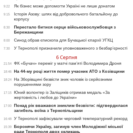
Як бізнес може допомогти Україні не лише донатом
9:22
Історія Азову: шлях від добровольчого батальйону до
9:15
корпусу
Перестало битися серце військовослужбовця з
8:30
Бережанщини
Синод обрав єпископа для Бучацької єпархії УГКЦ
8:00
У Тернополі призначили уповноваженого з безбар’єрності
7:30
6 Серпня
ФК «Бучач» переміг у матчі пам’яті Володимира Дроня
21:54
На 44-му році життя помер учасник АТО з Козівщини
18:46
На Зборівщині безвісти зник чоловік із серйозними
18:24
порушеннями зору
Юний волонтер із Заліщиків отримав медаль «За
17:15
жертовність і любов до України»
Понад рік вважався зниклим безвісти: підтвердилася
17:00
загибель воїна з Тернопільщини
У Тернополі зафіксували черговий температурний рекорд
16:48
Боронячи Україну, загинув член Молодіжної міської
15:39
ради Тернополя двох скликань