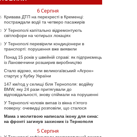
6 Серпня
Кривава ДТП на перехресті в Кременці:
5
постраждали водії та четверо пасажирів
У Тернополі капітально відремонтують
0
світлофори на чотирьох локаціях
У Тернополі перевірили кондиціонери в
0
транспорті: порушення вже виявили
Понад 15 років у швейній справі: як підприємець
із Лановеччини розширив виробництво
Стало відомо, коли великогаївський «Агрон»
стартує у Кубку України
147 км/год у селищі біля Тернополя: водійку
BMW, яку 24 рази притягували до
відповідальності, знову спіймали на порушенні
У Тернополі чоловік випав із вікна п’ятого
поверху: очевидці розповіли, що сталося
Мама з молитвою написала ікону для сина:
на фронті загинув захисник із Тернополя
5 Серпня