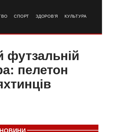
ТВО
СПОРТ
ЗДОРОВ’Я
КУЛЬТУРА
й футзальній
ра: пелетон
яхтинців
НОВИНИ