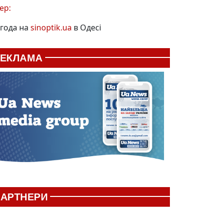
ер:
года на
sinoptik.ua
в Одесі
РЕКЛАМА
АРТНЕРИ