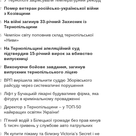
У Тернополі зафіксували температурний рекорд
2
Помер ветеран російсько-української війни
7
з Козівщини
На війні загинув 33-річний Захисник із
5
Тернопільщини
Чемпіон світу поповнив склад тернопільської
5
«Ниви»
На Тернопільщині апеляційний суд
4
підтвердив 15-річний вирок за вбивство
випускниці
Виконуючи бойове завдання, загинув
7
випускник тернопільського ліцею
ВРП вирішила звільнити суддю Зборівського
2
райсуду через систематичні порушення
Ліфт у Бучацькій лікарні будуватиме фірма, яка
8
фігурує в кримінальному провадженні
Директор з Тернопільщини – у ТОП-50
0
найкращих освітян України!
П’яний водій з Білецької громади без прав кинув
8
5 тисяч гривень у службове авто патрульних
Як купити піжаму та білизну Victoria’s Secret і не
0