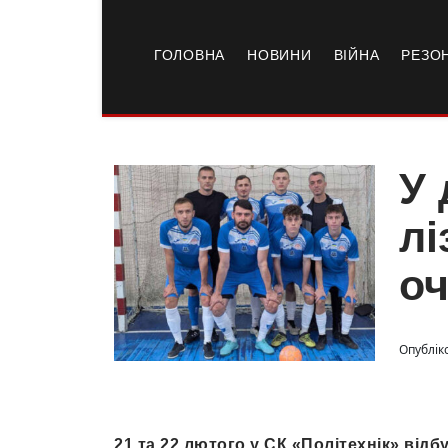
ГОЛОВНА
НОВИНИ
ВІЙНА
РЕЗО
У 
лі
оч
Опублік
21 та 22 лютого у СК «Політехнік» відб