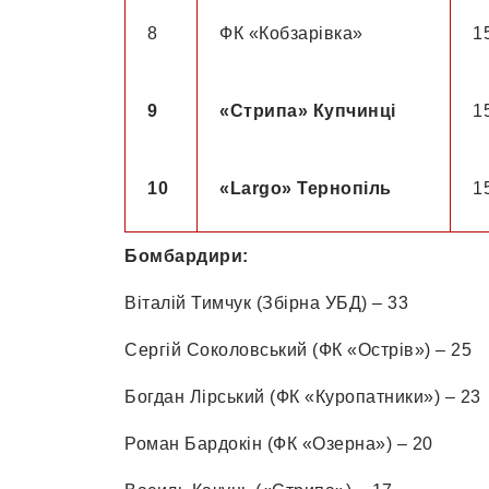
8
ФК «Кобзарівка»
1
9
«
Стрипа»
Купчинці
1
10
«
Largo»
Тернопіль
1
Бомбардири:
Віталій Тимчук (Збірна УБД) – 33
Сергій Соколовський (ФК «Острів») – 25
Богдан Лірський (ФК «Куропатники») – 23
Роман Бардокін (ФК «Озерна») – 20