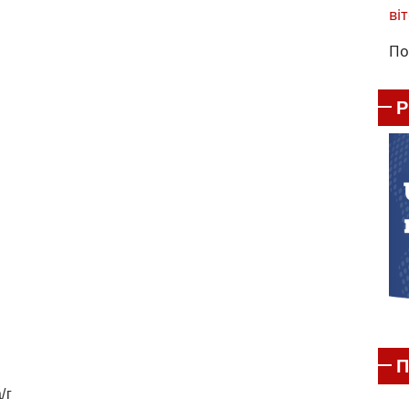
віт
По
П
/г