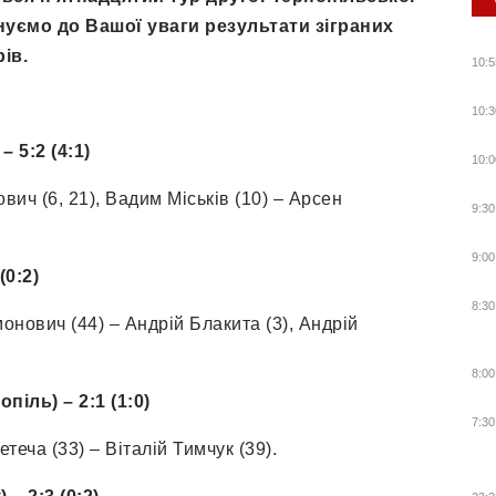
нуємо до Вашої уваги результати зіграних
ів.
10:5
10:3
 5:2 (4:1)
10:0
вич (6, 21), Вадим Міськів (10) – Арсен
9:30
9:00
0:2)
8:30
онович (44) – Андрій Блакита (3), Андрій
8:00
іль) – 2:1 (1:0)
7:30
еча (33) – Віталій Тимчук (39).