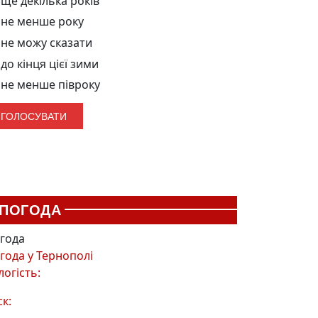
ще декілька років
не менше року
не можу сказати
до кінця цієї зими
не менше півроку
ПОГОДА
года
года у
Тернополі
логість:
ск: