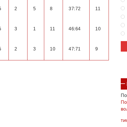
5
2
5
8
37:72
11
5
3
1
11
46:64
10
5
2
3
10
47:71
9
По
По
во
ти