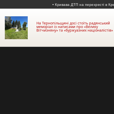
• Кривава ДТП на перехресті в Кременці
На Тернопільщині досі стоїть радянський
меморіал із написами про «Велику
Вітчизняну» та «буржуазних націоналістів»