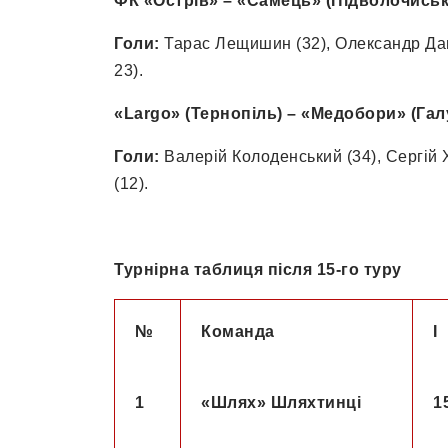
ФК «Острів» – «Самець» (Підволочиськ) 
Голи:
Тарас Лещишин (32), Олександр Даць
23).
«Largo» (Тернопіль) – «Медобори» (Галу
Голи:
Валерій Колоденський (34), Сергій Х
(12).
Турнірна таблиця після 15-го туру
№
Команда
І
1
«Шлях» Шляхтинці
1