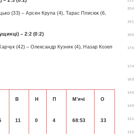
– 2:3 (0:2)
23:2
20:4
ко (33) – Арсен Крупа (4), Тарас Плисюк (6,
19:1
щинці) – 2:2 (0:2)
18:5
арчук (42) – Олександр Кузняк (4), Назар Козел
17:5
17:4
16:0
14:0
В
Н
П
М’ячі
О
14:0
13:1
5
11
0
4
68:53
33
13:1