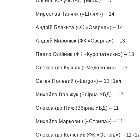
Василь Качунь («Стрипа») – 17
Мирослав Танчик («Шлях») – 14
Андрій Блакита (ФК «Озерна») – 14
Андрій Миронюк (ФК «Озерна») – 13
Павло Олійник (ФК «Куропатники») – 13
Олександр Кузняк («Медобори») – 13
Євген Полевий («Largo») – 13+1а/г
Михайло Варіжук (Збірна УБД) – 12
Олександр Пиж (Збірна УБД) – 11
Михайло Маркович («Стрипа») – 11
Олександр Колісник (ФК «Острів») – 11+1а