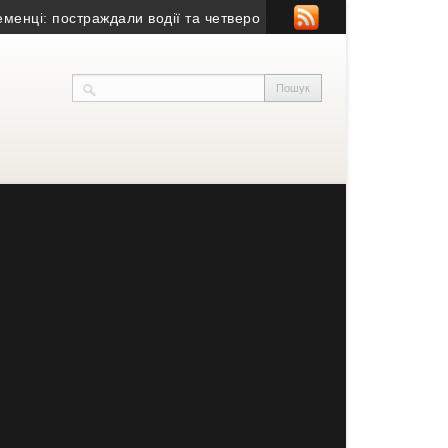
: постраждали водії та четверо пасажирів
• У Тернополі капіта