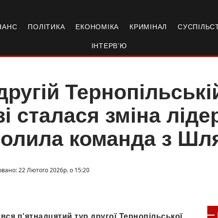
НАНС
ПОЛІТИКА
ЕКОНОМІКА
КРИМІНАЛ
СУСПІЛЬС
ІНТЕРВ’Ю
другій Тернопільські
зі сталася зміна ліде
олила команда з Шл
овано: 22 Лютого 2026р. о 15:20
увся п’ятнадцятий тур другої Тернопільської