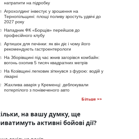
натрапити на підробку
Агрохолдинг інвестує у зрошення на
8
Тернопільщині: площі поливу зростуть удвічі до
2027 року
Нападник ФК «Борщів» перейшов до
3
професійного клубу
Артишок для печінки: як він діє і чому його
1
рекомендують гастроентерологи
На Зборівщині під час жнив загорівся комбайн:
5
вогонь охопив 5 тисяч квадратних метрів
На Козівщині легковик зіткнувся з фурою: водій у
0
лікарні
Жахлива аварія у Кременці: деблокували
2
потерпілого з понівеченого авто
Більше >>
ільки, на вашу думку, ще
иватимуть активні бойові дії?