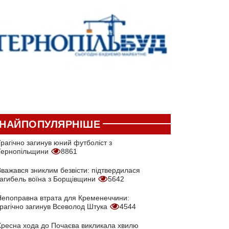
НАЙПОПУЛЯРНІШЕ
рагічно загинув юний футболіст з
Тернопільщини
8861
Вважався зниклим безвісти: підтвердилася
загибель воїна з Борщівщини
5642
Непоправна втрата для Кременеччини:
трагічно загинув Всеволод Штука
4544
Хресна хода до Почаєва викликала хвилю