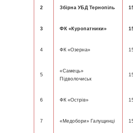
2
Збірна УБД Тернопіль
1
3
ФК «Куропатники
»
1
4
ФК «Озерна»
1
«Самець»
5
1
Підволочиськ
6
ФК «Острів»
1
7
«Медобори» Галущинці
1