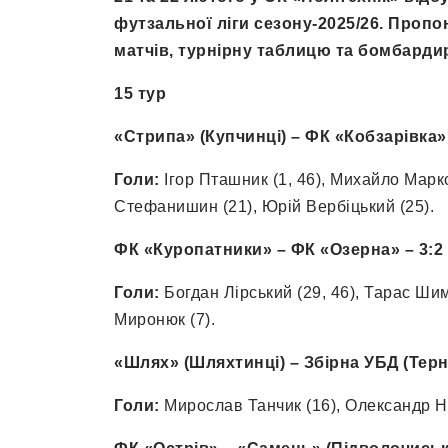
футзальної ліги сезону-2025/26. Пропо
матчів, турнірну таблицю та бомбардир
15 тур
«Стрипа» (Купчинці) – ФК «Кобзарівка» –
Голи:
Ігор Пташник (1, 46), Михайло Марко
Стефанишин (21), Юрій Вербіцький (25).
ФК «Куропатники» – ФК «Озерна» – 3:2 (
Голи:
Богдан Лірський (29, 46), Тарас Шим
Миронюк (7).
«Шлях» (Шляхтинці) – Збірна УБД (Терноп
Голи:
Мирослав Танчик (16), Олександр Нет