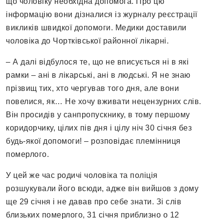
що чоловіку необхідна допомога. Про цю
інформацію вони дізналися із журналу реєстрації
викликів швидкої допомоги. Медики доставили
чоловіка до Чортківської районної лікарні.
– А далі відбулося те, що не вписується ні в які
рамки – ані в лікарські, ані в людські. Я не знаю
прізвищ тих, хто чергував того дня, але вони
повелися, як… Не хочу вживати нецензурних слів.
Він просидів у санпропускнику, в тому першому
коридорчику, цілих пів дня і цілу ніч 30 січня без
будь-якої допомоги! – розповідає племінниця
померлого.
У цей же час родичі чоловіка та поліція
розшукували його всюди, адже він вийшов з дому
ще 29 січня і не давав про себе знати. Зі слів
близьких померлого, 31 січня приблизно о 12