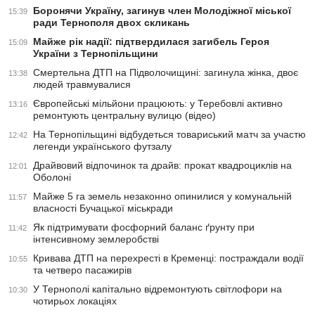
Боронячи Україну, загинув член Молодіжної міської
15:39
ради Тернополя двох скликань
Майже рік надії: підтвердилася загибель Героя
15:09
України з Тернопільщини
Смертельна ДТП на Підволочищині: загинула жінка, двоє
13:38
людей травмувалися
Європейські мільйони працюють: у Теребовлі активно
13:16
ремонтують центральну вулицю (відео)
На Тернопільщині відбудеться товариський матч за участю
12:42
легенди українського футзалу
Драйвовий відпочинок та драйв: прокат квадроциклів на
12:01
Оболоні
Майже 5 га земель незаконно опинилися у комунальній
11:57
власності Бучацької міськради
Як підтримувати фосфорний баланс ґрунту при
11:42
інтенсивному землеробстві
Кривава ДТП на перехресті в Кременці: постраждали водії
10:55
та четверо пасажирів
У Тернополі капітально відремонтують світлофори на
10:30
чотирьох локаціях