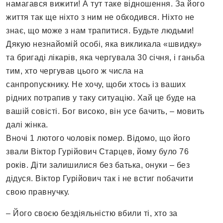
намагався вижити! А тут таке відношення. За його
життя так ще ніхто з ним не обходився. Ніхто не
знає, що може з нам трапитися. Будьте людьми!
Дякую незнайомій особі, яка викликала «швидку»
та бригаді лікарів, яка чергувала 30 січня, і ганьба
тим, хто чергував цього ж числа на
санпропускнику. Не хочу, щоби хтось із ваших
рідних потрапив у таку ситуацію. Хай це буде на
вашій совісті. Бог високо, він усе бачить, – мовить
далі жінка.
Вночі 1 лютого чоловік помер. Відомо, що його
звали Віктор Гурійович Старцев, йому було 76
років. Діти залишилися без батька, онуки – без
дідуся. Віктор Гурійович так і не встиг побачити
свою правнучку.
– Його своєю бездіяльністю вбили ті, хто за