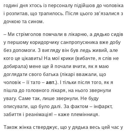
годині дня хтось із персоналу підійшов до чоловіка
і розпитав, що трапилось. Після цього зв’язалися з
дочкою та сином.
– Ми стрімголов помчали в лікарню, а дядько сидів
у першому коридорчику санпропускника вже добу
без допомоги. З вигляду він був ледь живий, але
кого це цікавить! На мої крики (вибачте, я слів не
добирала) мене ще й почали вчити, як я маю
доглядати свого батька (лікарі вважали, що
чоловік – її тато –
авт.
). І тільки після того, як я
пішла до головного лікаря, на нього звернули
увагу. Саме так, лише звернули. Не буду
описувати, що було далі. За фактом – інфаркт,
забиття і реанімація! – каже племінниця.
Також жінка стверджує, що у дядька весь цей час у