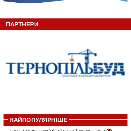
ПАРТНЕРИ
НАЙПОПУЛЯРНІШЕ
Трагічно загинув юний футболіст з Тернопільщини