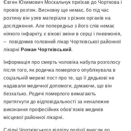
Євген Юхимович Москальчук приїхав до Чорткова і
провів розтин. Висновку ще немає, бо під час
розтину він узяв матеріали з різних органів на
дослідження. Але попередньо з його слів немає
ніякого інфаркту, є вікові зміни в серці і пневмонія,
– повідомив головний лікар Чортківської районної
лікарні
Роман Чортківський
.
Інформація про смерть чоловіка набула розголосу
після того, як родичка померлого опублікувала в
соціальній мережі пост про те, що її дядькові не
надавали медичної допомоги, думаючи, що він
безхатько. Родичі померлого вимагають
притягнути до відповідальності за неналежне
виконання професійних обов’язків медиків
місцевої районної лікарні.
Слідчі Чортківського відділу поліції внесли до