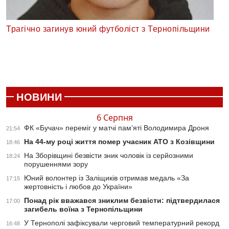
Трагічно загинув юний футболіст з Тернопільщини
НОВИНИ
6 Серпня
ФК «Бучач» переміг у матчі пам’яті Володимира Дроня
21:54
На 44-му році життя помер учасник АТО з Козівщини
18:46
На Зборівщині безвісти зник чоловік із серйозними
18:24
порушеннями зору
Юний волонтер із Заліщиків отримав медаль «За
17:15
жертовність і любов до України»
Понад рік вважався зниклим безвісти: підтвердилася
17:00
загибель воїна з Тернопільщини
У Тернополі зафіксували черговий температурний рекорд
16:48