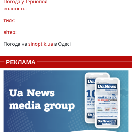
Погода у
Тернополі
вологість:
тиск:
вітер:
Погода на
sinoptik.ua
в Одесі
РЕКЛАМА