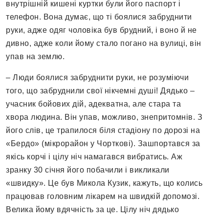
внутрішній кишені куртки були його паспорт і
телефон. Вона думає, що ті боялися забруднити
руки, адже одяг чоловіка був брудний, і воно й не
дивно, адже коли йому стало погано на вулиці, він
упав на землю.
– Люди боялися забруднити руки, не розуміючи
того, що забруднили свої нікчемні душі! Дядько –
учасник бойових дій, адекватна, але стара та
хвора людина. Він упав, можливо, знепритомнів. З
його слів, це трапилося біля стадіону по дорозі на
«Бердо» (мікрорайон у Чорткові). Зашпортався за
якісь корчі і цілу ніч намагався вибратись. Аж
зранку 30 січня його побачили і викликали
«швидку». Це був Микола Кузик, кажуть, що колись
працював головним лікарем на швидкій допомозі.
Велика йому вдячність за це. Цілу ніч дядько