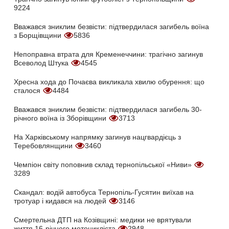
9224
Вважався зниклим безвісти: підтвердилася загибель воїна
з Борщівщини
5836
Непоправна втрата для Кременеччини: трагічно загинув
Всеволод Штука
4545
Хресна хода до Почаєва викликала хвилю обурення: що
сталося
4484
Вважався зниклим безвісти: підтвердилася загибель 30-
річного воїна із Зборівщини
3713
На Харківському напрямку загинув нацгвардієць з
Теребовлянщини
3460
Чемпіон світу поповнив склад тернопільської «Ниви»
3289
Скандал: водій автобуса Тернопіль-Гусятин виїхав на
тротуар і кидався на людей
3146
Смертельна ДТП на Козівщині: медики не врятували
життя 16-річного мотоцикліста
2948