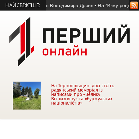
НАЙСВІЖІШЕ:
у матчі пам’яті Володимира Дроня
• На 44-му році життя пом
На Тернопільщині досі стоїть
радянський меморіал із
написами про «Велику
Вітчизняну» та «буржуазних
націоналістів»