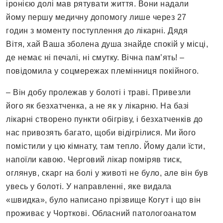
іронією долі мав рятувати життя. Вони надали
йому першу медичну допомогу лише через 27
годин з моменту поступлення до лікарні. Дядя
Вітя, хай Ваша зболена душа знайде спокій у місці,
де немає ні печалі, ні смутку. Вічна пам’ять! –
повідомила у соцмережах племінниця покійного.
– Він добу пролежав у болоті і траві. Привезли
його як безхатченка, а не як у лікарню. На базі
лікарні створено пункти обігріву, і безхатченків до
нас привозять багато, щоби відігрілися. Ми його
помістили у цю кімнату, там тепло. Йому дали їсти,
напоїли кавою. Черговий лікар поміряв тиск,
оглянув, скарг на болі у животі не було, але він був
увесь у болоті. У направленні, яке видала
«швидка», було написано прізвище Когут і що він
проживає у Чорткові. Обласний патологоанатом