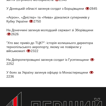
У Донецькій області загинув солдат з Борщівщини
2845
«Агрон», «Дністер» та «Нива» дізналися суперників у
Кубку України
2750
На Донеччині загинув молодший сержант зі Зборівщини
2626
"Хто вас привіз до ТЦК?": історія колишнього директора
тернопільського аеропорту, якому не повірили у
військкоматі
2322
На Дніпропетровщині загинув солдат із Гусятинщини
2252
У боях за Україну загинув офіцер із Монастирищини
2236