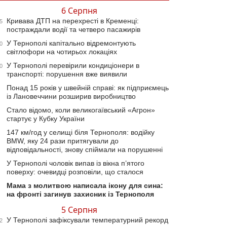
6 Серпня
Кривава ДТП на перехресті в Кременці:
5
постраждали водії та четверо пасажирів
У Тернополі капітально відремонтують
0
світлофори на чотирьох локаціях
У Тернополі перевірили кондиціонери в
0
транспорті: порушення вже виявили
Понад 15 років у швейній справі: як підприємець
із Лановеччини розширив виробництво
Стало відомо, коли великогаївський «Агрон»
стартує у Кубку України
147 км/год у селищі біля Тернополя: водійку
BMW, яку 24 рази притягували до
відповідальності, знову спіймали на порушенні
У Тернополі чоловік випав із вікна п’ятого
поверху: очевидці розповіли, що сталося
Мама з молитвою написала ікону для сина:
на фронті загинув захисник із Тернополя
5 Серпня
У Тернополі зафіксували температурний рекорд
2