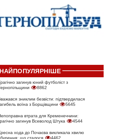
НАЙПОПУЛЯРНІШЕ
рагічно загинув юний футболіст з
Тернопільщини
8862
Вважався зниклим безвісти: підтвердилася
загибель воїна з Борщівщини
5645
Непоправна втрата для Кременеччини:
трагічно загинув Всеволод Штука
4544
Хресна хода до Почаєва викликала хвилю
обурення: що сталося
4462