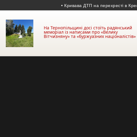
• Кривава ДТП на перехресті в Кременці:
На Тернопільщині досі стоїть радянський
меморіал із написами про «Велику
Вітчизняну» та «буржуазних націоналістів»