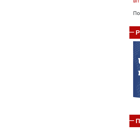
віт
По
П