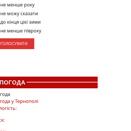
не менше року
не можу сказати
до кінця цієї зими
не менше півроку
ПОГОДА
года
года у
Тернополі
логість:
ск: