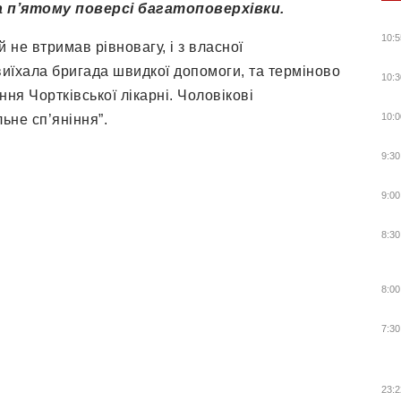
 п’ятому поверсі багатоповерхівки.
10:5
 не втримав рівновагу, і з власної
виїхала бригада швидкої допомоги, та терміново
10:3
ня Чортківської лікарні. Чоловікові
10:0
ьне сп’яніння”.
9:30
9:00
8:30
8:00
7:30
23:2