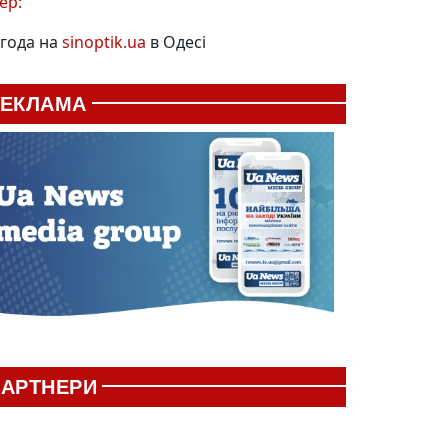
ер:
года на
sinoptik.ua
в Одесі
РЕКЛАМА
АРТНЕРИ