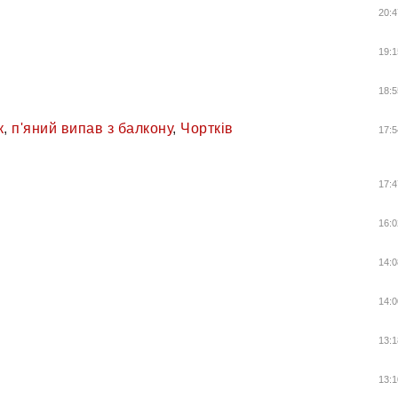
20:4
19:1
18:5
к
,
п'яний випав з балкону
,
Чортків
17:5
17:4
16:0
14:0
14:0
13:1
13:1