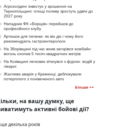
Агрохолдинг інвестує у зрошення на
8
Тернопільщині: площі поливу зростуть удвічі до
2027 року
Нападник ФК «Борщів» перейшов до
3
професійного клубу
Артишок для печінки: як він діє і чому його
1
рекомендують гастроентерологи
На Зборівщині під час жнив загорівся комбайн:
5
вогонь охопив 5 тисяч квадратних метрів
На Козівщині легковик зіткнувся з фурою: водій у
0
лікарні
Жахлива аварія у Кременці: деблокували
2
потерпілого з понівеченого авто
Більше >>
ільки, на вашу думку, ще
иватимуть активні бойові дії?
ще декілька років