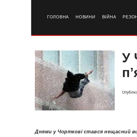
ГОЛОВНА
НОВИНИ
ВІЙНА
РЕЗО
У 
п’
Опубліко
Днями у Чорткові стався нещасний ви