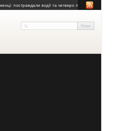
 постраждали водії та четверо пасажирів
• У Тернополі капітал