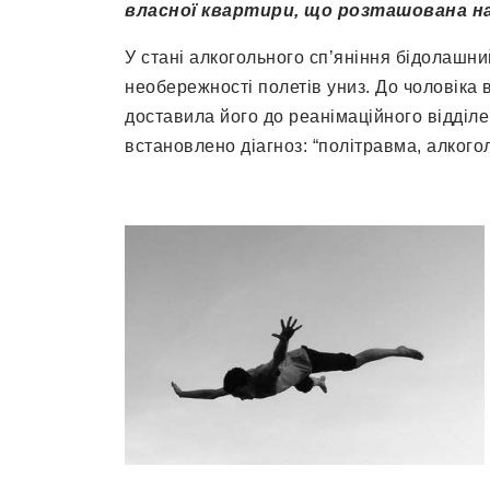
власної квартири, що розташована на
У стані алкогольного сп’яніння бідолашний
необережності полетів униз. До чоловіка 
доставила його до реанімаційного відділен
встановлено діагноз: “політравма, алкогол