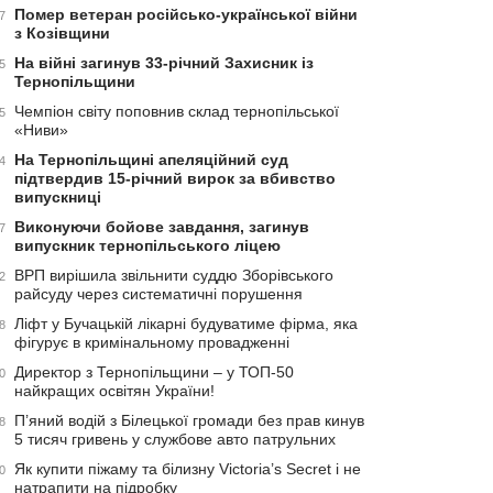
Помер ветеран російсько-української війни
7
з Козівщини
На війні загинув 33-річний Захисник із
5
Тернопільщини
Чемпіон світу поповнив склад тернопільської
5
«Ниви»
На Тернопільщині апеляційний суд
4
підтвердив 15-річний вирок за вбивство
випускниці
Виконуючи бойове завдання, загинув
7
випускник тернопільського ліцею
ВРП вирішила звільнити суддю Зборівського
2
райсуду через систематичні порушення
Ліфт у Бучацькій лікарні будуватиме фірма, яка
8
фігурує в кримінальному провадженні
Директор з Тернопільщини – у ТОП-50
0
найкращих освітян України!
П’яний водій з Білецької громади без прав кинув
8
5 тисяч гривень у службове авто патрульних
Як купити піжаму та білизну Victoria’s Secret і не
0
натрапити на підробку