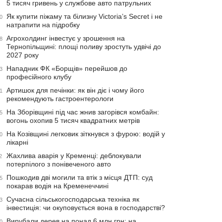
5 тисяч гривень у службове авто патрульних
Як купити піжаму та білизну Victoria’s Secret і не
0
натрапити на підробку
Агрохолдинг інвестує у зрошення на
8
Тернопільщині: площі поливу зростуть удвічі до
2027 року
Нападник ФК «Борщів» перейшов до
3
професійного клубу
Артишок для печінки: як він діє і чому його
1
рекомендують гастроентерологи
На Зборівщині під час жнив загорівся комбайн:
5
вогонь охопив 5 тисяч квадратних метрів
На Козівщині легковик зіткнувся з фурою: водій у
0
лікарні
Жахлива аварія у Кременці: деблокували
2
потерпілого з понівеченого авто
Пошкодив дві могили та втік з місця ДТП: суд
5
покарав водія на Кременеччині
Сучасна сільськогосподарська техніка як
3
інвестиція: чи окуповується вона в господарстві?
Вирубали дерев на понад 6 млн грн: на
0