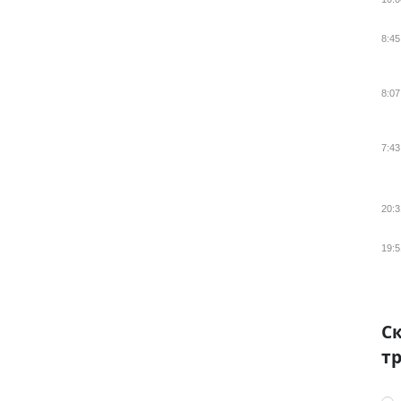
8:45
8:07
7:43
20:3
19:5
Ск
тр