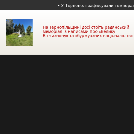
• У Тернополі зафіксували температурн
На Тернопільщині досі стоїть радянський
меморіал із написами про «Велику
Вітчизняну» та «буржуазних націоналістів»