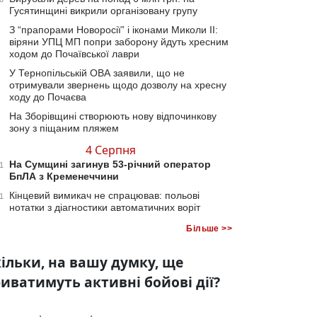
Гусятинщині викрили організовану групу
З “прапорами Новоросії” і іконами Миколи ІІ:
віряни УПЦ МП попри заборону йдуть хресним
ходом до Почаївської лаври
У Тернопільській ОВА заявили, що не
отримували звернень щодо дозволу на хресну
ходу до Почаєва
На Зборівщині створюють нову відпочинкову
зону з піщаним пляжем
4 Серпня
На Сумщині загинув 53-річний оператор
1
БпЛА з Кременеччини
Кінцевий вимикач не спрацював: польові
1
нотатки з діагностики автоматичних воріт
Більше >>
ільки, на вашу думку, ще
иватимуть активні бойові дії?