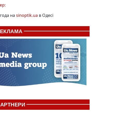
ер:
года на
sinoptik.ua
в Одесі
РЕКЛАМА
АРТНЕРИ