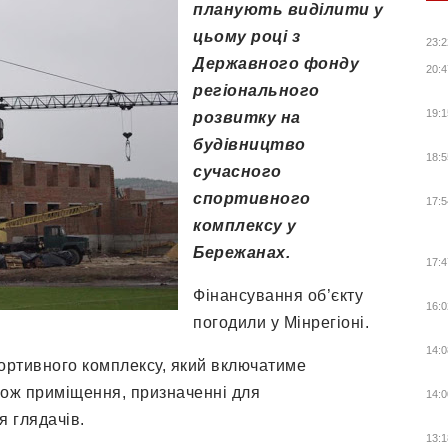
планують виділити у
цьому році з
23:2
Державного фонду
20:4
регіонального
19:1
розвитку на
будівництво
18:5
сучасного
спортивного
17:5
комплексу у
Бережанах.
17:4
Фінансування об’єкту
16:0
погодили у Мінрегіоні.
14:0
ортивного комплексу, який включатиме
кож приміщення, призначенні для
14:0
 глядачів.
13:1