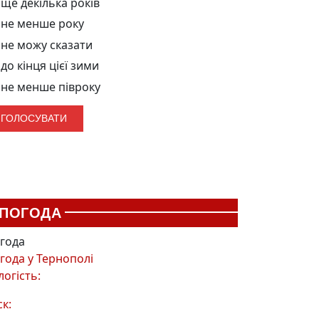
ще декілька років
не менше року
не можу сказати
до кінця цієї зими
не менше півроку
ПОГОДА
года
года у
Тернополі
логість:
ск: