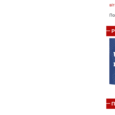
віт
По
П