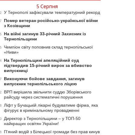
5 Серпня
У Тернополі зафіксували температурний рекорд
2
Помер ветеран російсько-української війни
7
з Козівщини
На війні загинув 33-річний Захисник із
5
Тернопільщини
Чемпіон світу поповнив склад тернопільської
5
«Ниви»
На Тернопільщині апеляційний суд
4
підтвердив 15-річний вирок за вбивство
випускниці
Виконуючи бойове завдання, загинув
7
випускник тернопільського ліцею
ВРП вирішила звільнити суддю Зборівського
2
райсуду через систематичні порушення
Ліфт у Бучацькій лікарні будуватиме фірма, яка
8
фігурує в кримінальному провадженні
Директор з Тернопільщини – у ТОП-50
0
найкращих освітян України!
П’яний водій з Білецької громади без прав кинув
8