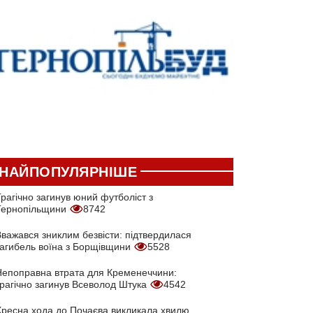
НАЙПОПУЛЯРНІШЕ
рагічно загинув юний футболіст з
Тернопільщини
8742
Вважався зниклим безвісти: підтвердилася
загибель воїна з Борщівщини
5528
Непоправна втрата для Кременеччини:
трагічно загинув Всеволод Штука
4542
Хресна хода до Почаєва викликала хвилю