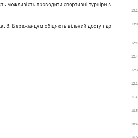
ть можливість проводити спортивні турніри з
13:1
13:0
ка, 8. Бережанцям обіцяють вільний доступ до
12:4
12:4
12:3
12:1
11:4
10:5
10:4
10:0