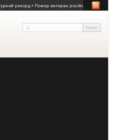
ий рекорд
• Помер ветеран російсько-української війни з Козівщ