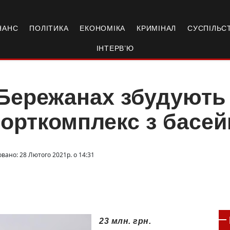
НАНС
ПОЛІТИКА
ЕКОНОМІКА
КРИМІНАЛ
СУСПІЛЬС
ІНТЕРВ’Ю
Бережанах збудують
орткомплекс з басе
овано: 28 Лютого 2021р. о 14:31
23 млн. грн.