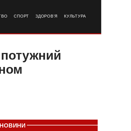
ТВО
СПОРТ
ЗДОРОВ’Я
КУЛЬТУРА
 потужний
йном
НОВИНИ