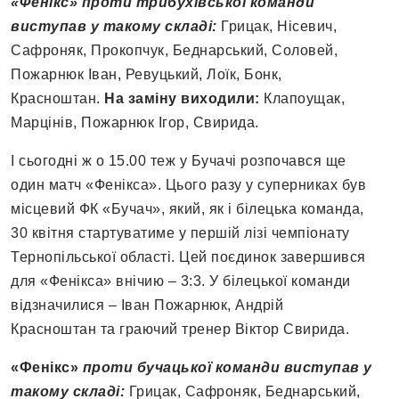
«Фенікс» проти трибухівської команди
виступав у такому складі:
Грицак, Нісевич,
Сафроняк, Прокопчук, Беднарський, Соловей,
Пожарнюк Іван, Ревуцький, Лоїк, Бонк,
Красноштан.
На заміну виходили:
Клапоущак,
Марцінів, Пожарнюк Ігор, Свирида.
І сьогодні ж о 15.00 теж у Бучачі розпочався ще
один матч «Фенікса». Цього разу у суперниках був
місцевий ФК «Бучач», який, як і білецька команда,
30 квітня стартуватиме у першій лізі чемпіонату
Тернопільської області. Цей поєдинок завершився
для «Фенікса» внічию – 3:3. У білецької команди
відзначилися – Іван Пожарнюк, Андрій
Красноштан та граючий тренер Віктор Свирида.
«Фенікс»
проти бучацької команди виступав у
такому складі:
Грицак, Сафроняк, Беднарський,