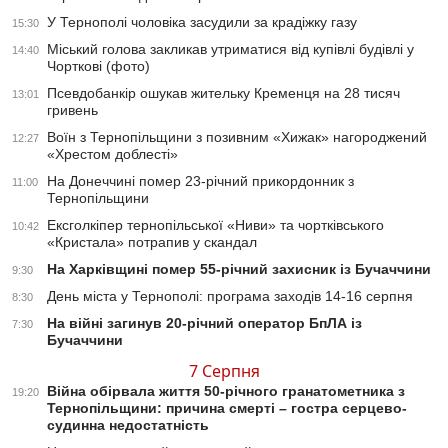
У Тернополі чоловіка засудили за крадіжку газу
15:30
Міський голова закликав утриматися від купівлі будівлі у
14:40
Чорткові (фото)
Псевдобанкір ошукав жительку Кременця на 28 тисяч
13:01
гривень
Воїн з Тернопільщини з позивним «Хижак» нагороджений
12:27
«Хрестом доблесті»
На Донеччині помер 23-річний прикордонник з
11:00
Тернопільщини
Ексголкіпер тернопільської «Ниви» та чортківського
10:42
«Кристала» потрапив у скандал
На Харківщині помер 55-річний захисник із Бучаччини
9:30
День міста у Тернополі: програма заходів 14-16 серпня
8:30
На війні загинув 20-річний оператор БпЛА із
7:30
Бучаччини
7 Серпня
Війна обірвала життя 50-річного гранатометника з
19:20
Тернопільщини: причина смерті – гостра серцево-
судинна недостатність