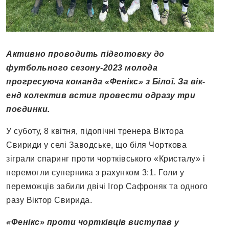
Активно проводить підготовку до
футбольного сезону-2023 молода
прогресуюча команда «Фенікс» з Білої. За вік-
енд колектив встиг провести одразу три
поєдинки.
У суботу, 8 квітня, підопічні тренера Віктора
Свириди у селі Заводське, що біля Чорткова
зіграли спаринг проти чортківського «Кристалу» і
перемогли суперника з рахунком 3:1. Голи у
переможців забили двічі Ігор Сафроняк та одного
разу Віктор Свирида.
«Фенікс» проти чортківців виступав у