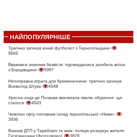
НАЙПОПУЛЯРНІШЕ
Трагічно загинув юний футболіст з Тернопільщини
9565
Вважався зниклим безвісти: підтвердилася загибель воїна
з Борщівщини
5987
Непоправна втрата для Кременеччини: трагічно загинув
Всеволод Штука
4548
Хресна хода до Почаєва викликала хвилю обурення: що
сталося
4503
Чемпіон світу поповнив склад тернопільської «Ниви»
3936
Вчинив ДТП у Теребовлі та зник: поліція розшукує жителя
Гусятинщини (фото+відео)
3828