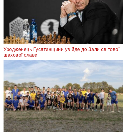
Уродженець Гусятинщини увійде до Зали світової
шахової слави