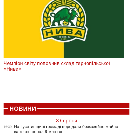
Чемпіон світу поповнив склад тернопільської
«Ниви»
НОВИНИ
8 Серпня
На Гусятинщині громаді передали безхазяйне майно
16:30
вартістю понад 9 млн грн