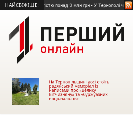
НАЙСВІЖІШЕ:
не майно вартістю понад 9 млн грн
• У Тернополі чоловіка з
На Тернопільщині досі стоїть
радянський меморіал із
написами про «Велику
Вітчизняну» та «буржуазних
націоналістів»