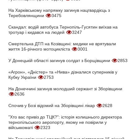
На Харківському напрямку загинув нацгвардієць з
Теребовлянщини
3475
Скандал: водій автобуса Тернопіль-Гусятин виїхав на
тротуар і кидався на людей
3247
Смертельна ДТП на Козівщині: медики не врятували
життя 16-річного мотоцикліста
3001
У Донецькій області загинув солдат з Борщівщини
2853
«Агрон», «Дністер» та «Нива» дізналися суперників у
Кубку України
2753
На Донеччині загинув молодший сержант зі Зборівщини
2636
Спочив у Бозі відомий на Зборівщині лікар
2628
"Хто вас привіз до ТЦК?": історія колишнього директора
тернопільського аеропорту, якому не повірили у
військкоматі
2323