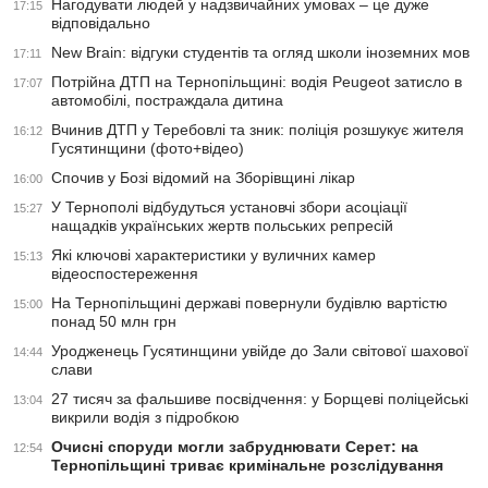
Нагодувати людей у надзвичайних умовах – це дуже
17:15
відповідально
New Brain: відгуки студентів та огляд школи іноземних мов
17:11
Потрійна ДТП на Тернопільщині: водія Peugeot затисло в
17:07
автомобілі, постраждала дитина
Вчинив ДТП у Теребовлі та зник: поліція розшукує жителя
16:12
Гусятинщини (фото+відео)
Спочив у Бозі відомий на Зборівщині лікар
16:00
У Тернополі відбудуться установчі збори асоціації
15:27
нащадків українських жертв польських репресій
Які ключові характеристики у вуличних камер
15:13
відеоспостереження
На Тернопільщині державі повернули будівлю вартістю
15:00
понад 50 млн грн
Уродженець Гусятинщини увійде до Зали світової шахової
14:44
слави
27 тисяч за фальшиве посвідчення: у Борщеві поліцейські
13:04
викрили водія з підробкою
Очисні споруди могли забруднювати Серет: на
12:54
Тернопільщині триває кримінальне розслідування