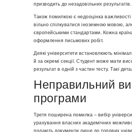
призводить до незадовільних результатів.
Також помилкою є недооцінка важливості 
вільно спілкуватися іноземною мовою, але
європейськими стандартами. Кожна країна
оформлення письмових робіт.
Деякі університети встановлюють мінімаль
й за окремі секції. Студент може мати ви
результат в одній з частин тесту. Такі дет
Неправильний виб
програми
Третя поширена помилка – вибір універси
урахування власних академічних можливост
подають документи лише до топових універ