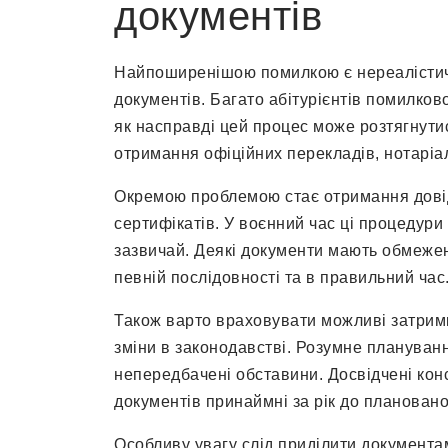
документів
Найпоширенішою помилкою є нереалістичн
документів. Багато абітурієнтів помилково
як насправді цей процес може розтягнутис
отримання офіційних перекладів, нотаріал
Окремою проблемою стає отримання довідо
сертифікатів. У воєнний час ці процедури
зазвичай. Деякі документи мають обмежени
певній послідовності та в правильний час
Також варто враховувати можливі затримки
зміни в законодавстві. Розумне плануван
непередбачені обставини. Досвідчені кон
документів принаймні за рік до плановано
Особливу увагу слід приділити документам 