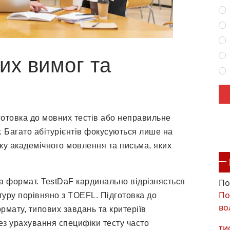
их вимог та
готовка до мовних тестів або неправильне
. Багато абітурієнтів фокусуються лише на
ку академічного мовлення та письма, яких
По
та формат. TestDaF кардинально відрізняється
По
уктуру порівняно з TOEFL. Підготовка до
во
рмату, типових завдань та критеріїв
ез урахування специфіки тесту часто
ти