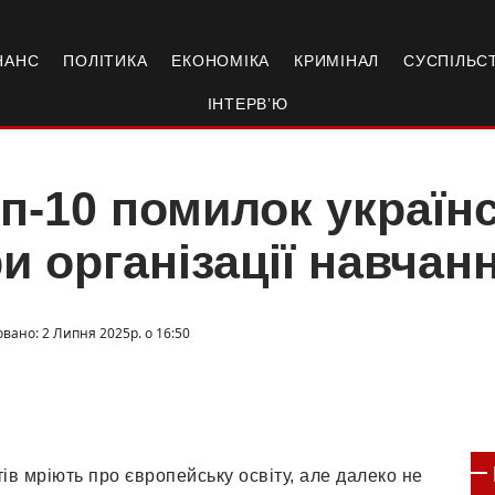
НАНС
ПОЛІТИКА
ЕКОНОМІКА
КРИМІНАЛ
СУСПІЛЬС
ІНТЕРВ’Ю
п-10 помилок україн
и організації навчан
овано: 2 Липня 2025р. о 16:50
тів мріють про європейську освіту, але далеко не