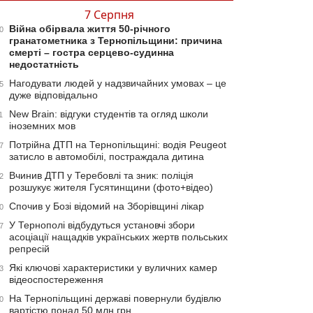
7 Серпня
Війна обірвала життя 50-річного
0
гранатометника з Тернопільщини: причина
смерті – гостра серцево-судинна
недостатність
Нагодувати людей у надзвичайних умовах – це
5
дуже відповідально
New Brain: відгуки студентів та огляд школи
1
іноземних мов
Потрійна ДТП на Тернопільщині: водія Peugeot
7
затисло в автомобілі, постраждала дитина
Вчинив ДТП у Теребовлі та зник: поліція
2
розшукує жителя Гусятинщини (фото+відео)
Спочив у Бозі відомий на Зборівщині лікар
0
У Тернополі відбудуться установчі збори
7
асоціації нащадків українських жертв польських
репресій
Які ключові характеристики у вуличних камер
3
відеоспостереження
На Тернопільщині державі повернули будівлю
0
вартістю понад 50 млн грн