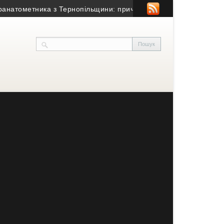
ометника з Тернопільщини: причина смерті – гостра серцево-суд