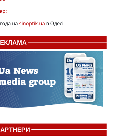
ер:
года на
sinoptik.ua
в Одесі
РЕКЛАМА
АРТНЕРИ