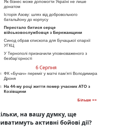
Як бізнес може допомогти Україні не лише
донатом
Історія Азову: шлях від добровольчого
батальйону до корпусу
Перестало битися серце
військовослужбовця з Бережанщини
Синод обрав єпископа для Бучацької єпархії
УГКЦ
У Тернополі призначили уповноваженого з
безбар’єрності
6 Серпня
ФК «Бучач» переміг у матчі пам’яті Володимира
4
Дроня
На 44-му році життя помер учасник АТО з
6
Козівщини
Більше >>
ільки, на вашу думку, ще
иватимуть активні бойові дії?