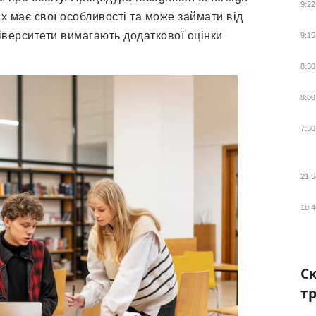
9:22
нах має свої особливості та може займати від
університети вимагають додаткової оцінки
9:15
8:30
8:00
7:30
21:5
18:4
Ск
тр