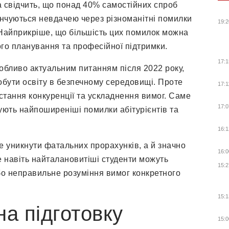
ка свідчить, що понад 40% самостійних спроб
інчуються невдачею через різноманітні помилки
19:2
. Найприкріше, що більшість цих помилок можна
ого планування та професійної підтримки.
17:1
собливо актуальним питанням після 2022 року,
обути освіту в безпечному середовищі. Проте
17:1
стання конкуренції та ускладнення вимог. Саме
17:0
ують найпоширеніші помилки абітурієнтів та
16:1
 уникнути фатальних прорахунків, а й значно
16:0
 навіть найталановитіші студенти можуть
15:2
або неправильне розуміння вимог конкретного
15:1
на підготовку
15:0