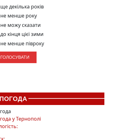
ще декілька років
не менше року
не можу сказати
до кінця цієї зими
не менше півроку
ПОГОДА
года
года у
Тернополі
логість:
ск: