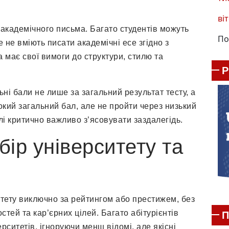
віт
академічного письма. Багато студентів можуть
По
 не вміють писати академічні есе згідно з
 має свої вимоги до структури, стилю та
ні бали не лише за загальний результат тесту, а
сокий загальний бал, але не пройти через низький
алі критично важливо з’ясовувати заздалегідь.
ір університету та
тету виключно за рейтингом або престижем, без
ей та кар’єрних цілей. Багато абітурієнтів
П
ситетів, ігноруючи менш відомі, але якісні