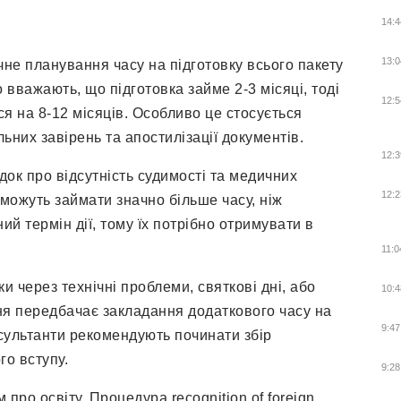
14:4
13:0
е планування часу на підготовку всього пакету
 вважають, що підготовка займе 2-3 місяці, тоді
12:5
я на 8-12 місяців. Особливо це стосується
ьних завірень та апостилізації документів.
12:3
к про відсутність судимості та медичних
12:2
 можуть займати значно більше часу, ніж
й термін дії, тому їх потрібно отримувати в
.
11:0
 через технічні проблеми, святкові дні, або
10:4
ня передбачає закладання додаткового часу на
9:47
сультанти рекомендують починати збір
го вступу.
9:28
про освіту. Процедура recognition of foreign