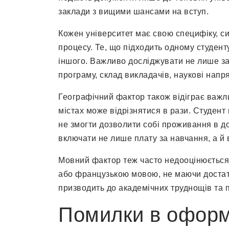
заклади з вищими шансами на вступ.
Кожен університет має свою специфіку, си
процесу. Те, що підходить одному студен
іншого. Важливо досліджувати не лише заг
програму, склад викладачів, наукові напр
Географічний фактор також відіграє важли
містах може відрізнятися в рази. Студент
не змогти дозволити собі проживання в д
включати не лише плату за навчання, а й в
Мовний фактор теж часто недооцінюється
або французькою мовою, не маючи достат
призводить до академічних труднощів та п
Помилки в оформ