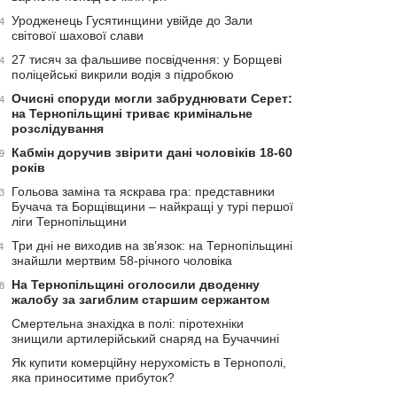
Уродженець Гусятинщини увійде до Зали
4
світової шахової слави
27 тисяч за фальшиве посвідчення: у Борщеві
4
поліцейські викрили водія з підробкою
Очисні споруди могли забруднювати Серет:
4
на Тернопільщині триває кримінальне
розслідування
Кабмін доручив звірити дані чоловіків 18-60
9
років
Гольова заміна та яскрава гра: представники
3
Бучача та Борщівщини – найкращі у турі першої
ліги Тернопільщини
Три дні не виходив на зв’язок: на Тернопільщині
4
знайшли мертвим 58-річного чоловіка
На Тернопільщині оголосили дводенну
8
жалобу за загиблим старшим сержантом
Смертельна знахідка в полі: піротехніки
знищили артилерійський снаряд на Бучаччині
Як купити комерційну нерухомість в Тернополі,
яка приноситиме прибуток?