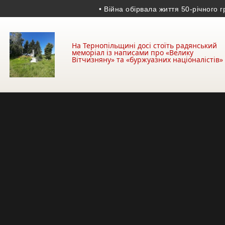
• Війна обірвала життя 50-річного гранат
На Тернопільщині досі стоїть радянський
меморіал із написами про «Велику
Вітчизняну» та «буржуазних націоналістів»