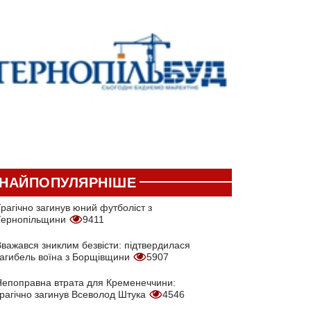
НАЙПОПУЛЯРНІШЕ
рагічно загинув юний футболіст з
Тернопільщини
9411
Вважався зниклим безвісти: підтвердилася
загибель воїна з Борщівщини
5907
Непоправна втрата для Кременеччини:
трагічно загинув Всеволод Штука
4546