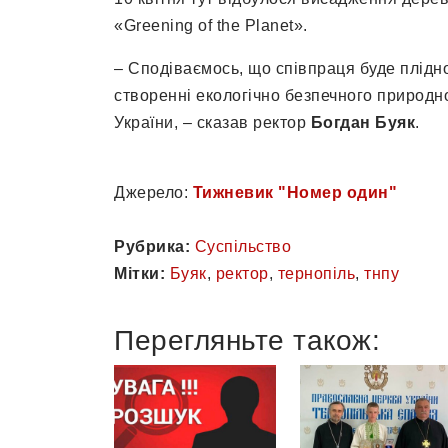
«Greening of the Planet».
– Сподіваємось, що співпраця буде плідно
створенні екологічно безпечного природн
України, – сказав ректор
Богдан Буяк
.
Джерело:
Тижневик "Номер один"
Рубрика:
Суспільство
Мітки:
Буяк
,
ректор
,
тернопіль
,
тнпу
Перегляньте також: