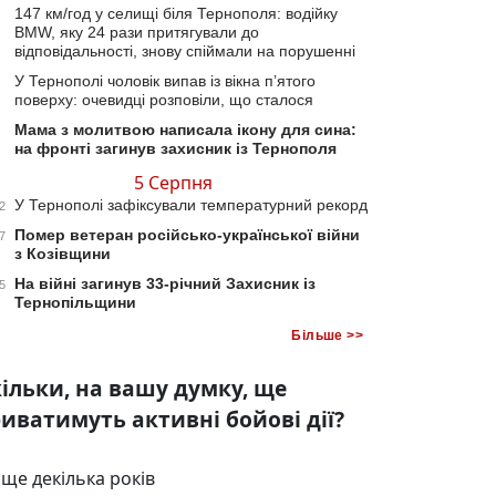
147 км/год у селищі біля Тернополя: водійку
BMW, яку 24 рази притягували до
відповідальності, знову спіймали на порушенні
У Тернополі чоловік випав із вікна п’ятого
поверху: очевидці розповіли, що сталося
Мама з молитвою написала ікону для сина:
на фронті загинув захисник із Тернополя
5 Серпня
У Тернополі зафіксували температурний рекорд
2
Помер ветеран російсько-української війни
7
з Козівщини
На війні загинув 33-річний Захисник із
5
Тернопільщини
Більше >>
ільки, на вашу думку, ще
иватимуть активні бойові дії?
ще декілька років