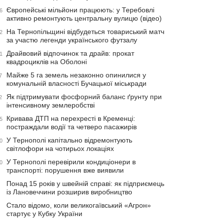
Європейські мільйони працюють: у Теребовлі
6
активно ремонтують центральну вулицю (відео)
На Тернопільщині відбудеться товариський матч
2
за участю легенди українського футзалу
Драйвовий відпочинок та драйв: прокат
1
квадроциклів на Оболоні
Майже 5 га земель незаконно опинилися у
7
комунальній власності Бучацької міськради
Як підтримувати фосфорний баланс ґрунту при
2
інтенсивному землеробстві
Кривава ДТП на перехресті в Кременці:
5
постраждали водії та четверо пасажирів
У Тернополі капітально відремонтують
0
світлофори на чотирьох локаціях
У Тернополі перевірили кондиціонери в
0
транспорті: порушення вже виявили
Понад 15 років у швейній справі: як підприємець
із Лановеччини розширив виробництво
Стало відомо, коли великогаївський «Агрон»
стартує у Кубку України