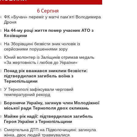
6 Серпня
ФК «Бучач» переміг у матчі пам’яті Володимира
4
Дроня
На 44-му році життя помер учасник АТО з
6
Козівщини
На Зборівщині безвісти зник чоловік із
4
серйозними порушеннями зору
Юний волонтер із Заліщиків отримав медаль
5
«За жертовність і любов до України»
Понад рік вважався зниклим безвісти:
0
підтвердилася загибель воїна з
Тернопільщини
У Тернополі зафіксували черговий
8
температурний рекорд
Боронячи Україну, загинув член Молодіжної
9
міської ради Тернополя двох скликань
Майже рік надії: підтвердилася загибель
9
Героя України з Тернопільщини
Смертельна ДТП на Підволочищині: загинула
8
жінка, двоє людей травмувалися