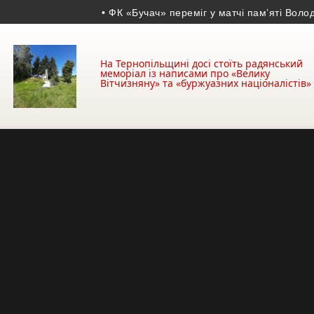
• ФК «Бучач» переміг у матчі пам’яті Володимир
На Тернопільщині досі стоїть радянський
меморіал із написами про «Велику
Вітчизняну» та «буржуазних націоналістів»