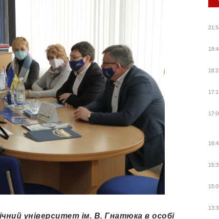
21:5
18:4
18:2
17:1
17:0
16:4
15:3
15:0
13:3
чний університет ім. В. Гнатюка в особі