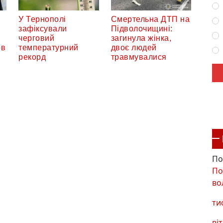
У Тернополі
Смертельна ДТП на
в
зафіксували
Підволочищині:
черговий
загинула жінка,
ов
температурний
двоє людей
рекорд
травмувалися
По
По
во
ти
віт