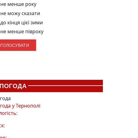
не менше року
не можу сказати
до кінця цієї зими
не менше півроку
ПОГОДА
года
года у
Тернополі
логість:
ск:
ер: