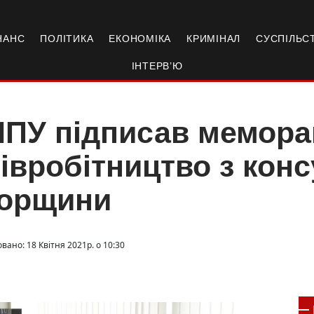
НАНС
ПОЛІТИКА
ЕКОНОМІКА
КРИМІНАЛ
СУСПІЛЬС
ІНТЕРВ’Ю
НПУ підписав мемора
івробітництво з кон
горщини
вано: 18 Квітня 2021р. о 10:30