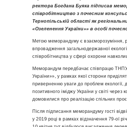
ректора Богдана Буяка підписав мемо
співробітництво з почесним консуль
Тернопільській області як регіональ
«Озеленення України»» в особі почесн
Метою меморандуму є взаєморозуміння, р
впровадження загальнодержавної екологіч
співробітництва у сфері охорони навкол
Меморандум передбачає співпрацю ТНПУ
України»», у рамках якої сторони приділя
приверненню уваги до проблем екології, 
позитивного іміджу України у світі через 
домовилися про реалізацію спільних проє
Після підписання меморандуму гості відві
у 2019 році в рамках відзначення 79-ої рі
10 квітня тут відбулося висадження дерев