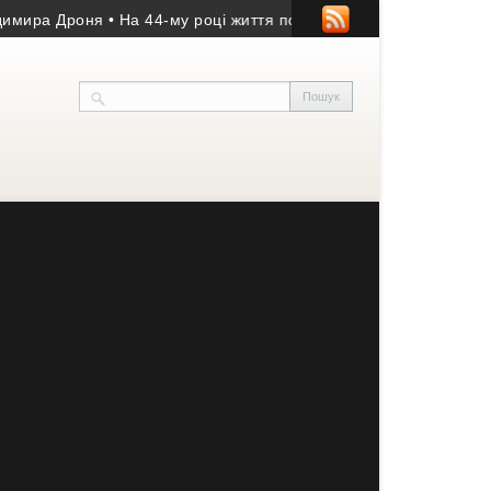
а Дроня
• На 44-му році життя помер учасник АТО з Козівщини
•