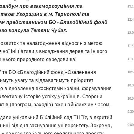
рандум про взаєморозуміння та
13:1
ством Угорщини в м. Тернополі та
12:4
ним представником БО «Благодійний фонд
ого консула Тетяни Чубак.
12:0
озвиток та налагодження відносин з метою
11:5
ної ініціативи з висадження дерев та іншого
ишнього природного середовища.
11:4
 та БО «Благодійний фонд «Озеленення
10:5
тимуть увагу та віддаватимуть пріоритет
10:3
до відновлення екосистеми країни, формування
колективну історію успіху українців. Сторони
10:0
ктів (програм, заходів) вже найближчим часом.
9:30
дали унікальний Біблійний сад ТНПУ, відкритий
чниці від дня заснування університету. Зокрема,
9:00
 у рамках глобального екологічного проєкту