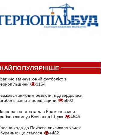
НАЙПОПУЛЯРНІШЕ
рагічно загинув юний футболіст з
Тернопільщини
9154
Вважався зниклим безвісти: підтвердилася
загибель воїна з Борщівщини
5802
Непоправна втрата для Кременеччини:
трагічно загинув Всеволод Штука
4545
Хресна хода до Почаєва викликала хвилю
обурення: що сталося
4482