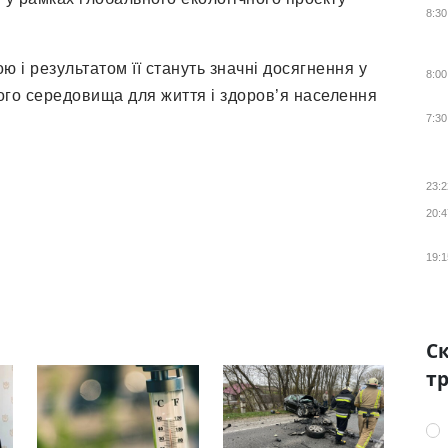
8:30
ю і результатом її стануть значні досягнення у
8:00
ого середовища для життя і здоров’я населення
7:30
23:2
20:4
19:1
Ск
тр