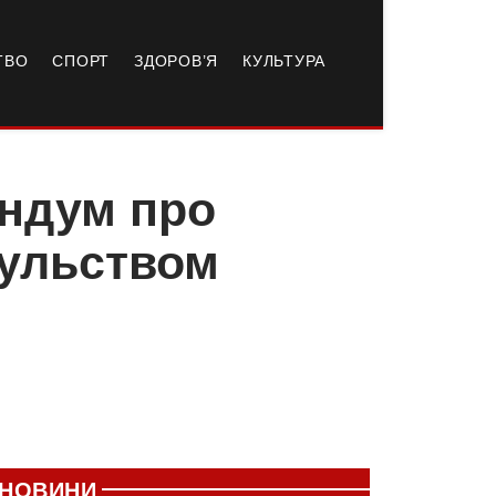
ТВО
СПОРТ
ЗДОРОВ’Я
КУЛЬТУРА
ндум про
сульством
НОВИНИ