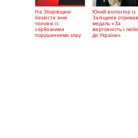
На Зборівщині
Юний волонтер із
безвісти зник
Заліщиків отрима
чоловік із
медаль «За
серйозними
жертовність і люб
порушеннями зору
до України»