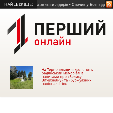
НАЙСВІЖІШЕ:
а «Динамо» та звитяги лідерів
• Спочив у Бозі відомий у Тер
На Тернопільщині досі стоїть
радянський меморіал із
написами про «Велику
Вітчизняну» та «буржуазних
націоналістів»