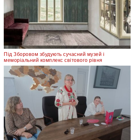
Під Зборовом збудують сучасний музей і
меморіальний комплекс світового рівня