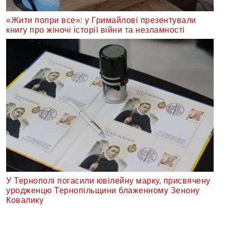
«Жити попри все»: у Гримайлові презентували
книгу про жіночі історії війни та незламності
У Тернополі погасили ювілейну марку, присвячену
уродженцю Тернопільщини блаженному Зенону
Ковалику