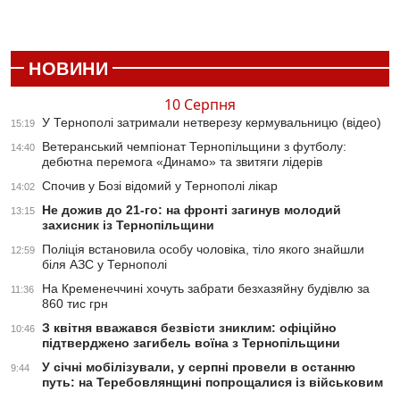
НОВИНИ
10 Серпня
У Тернополі затримали нетверезу кермувальницю (відео)
15:19
Ветеранський чемпіонат Тернопільщини з футболу:
14:40
дебютна перемога «Динамо» та звитяги лідерів
Спочив у Бозі відомий у Тернополі лікар
14:02
Не дожив до 21-го: на фронті загинув молодий
13:15
захисник із Тернопільщини
Поліція встановила особу чоловіка, тіло якого знайшли
12:59
біля АЗС у Тернополі
На Кременеччині хочуть забрати безхазяйну будівлю за
11:36
860 тис грн
З квітня вважався безвісти зниклим: офіційно
10:46
підтверджено загибель воїна з Тернопільщини
У січні мобілізували, у серпні провели в останню
9:44
путь: на Теребовлянщині попрощалися із військовим