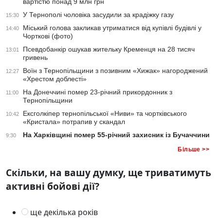
вартістю понад 9 млн грн
У Тернополі чоловіка засудили за крадіжку газу
15:30
Міський голова закликав утриматися від купівлі будівлі у
14:40
Чорткові (фото)
Псевдобанкір ошукав жительку Кременця на 28 тисяч
13:01
гривень
Воїн з Тернопільщини з позивним «Хижак» нагороджений
12:27
«Хрестом доблесті»
На Донеччині помер 23-річний прикордонник з
11:00
Тернопільщини
Ексголкіпер тернопільської «Ниви» та чортківського
10:42
«Кристала» потрапив у скандал
На Харківщині помер 55-річний захисник із Бучаччини
9:30
Більше >>
Скільки, на вашу думку, ще триватимуть
активні бойові дії?
ще декілька років