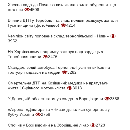
Хресна хода до Почаєва викликала хвилю обурення: що
сталося
4506
Вчинив ДТП у Теребовлі та зник: поліція розшукує жителя
Гусятинщини (фото+відео)
4214
Чемпіон світу поповнив склад тернопільської «Ниви»
3952
На Харківському напрямку загинув нацгвардієць з
Теребовлянщини
3476
Скандал: водій автобуса Тернопіль-Гусятин виїхав на
тротуар і кидався на людей
3282
Смертельна ДТП на Козівщині: медики не врятували
життя 16-річного мотоцикліста
3013
У Донецькій області загинув солдат з Борщівщини
2858
«Агрон», «Дністер» та «Нива» дізналися суперників у
Кубку України
2758
Спочив у Бозі відомий на Зборівщині лікар
2728