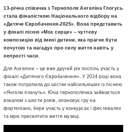
13-річна співачка з Тернополя Ангеліна Глогусь
стала фіналісткою Національного відбору на
«Дитяче Євробачення-2025». Вона представить
у фіналі пісню «Моє серце» – чуттєву
композицію від імені дитини, яка прагне бути
почутою та нагадує про силу життя навіть у
непрості часи.
Для Ангеліни – це вже другий рік поспіль участь у
фіналі «Дитячого Євробачення». У 2024 році вона
також потрапила до шістки найсильніших із піснею
«Янголи плачуть». Юна тернополянка займається
вокалом з шести років, опановує гру на
фортепіано, бере участь у конкурсах і фестивалях
та мріє присвятити життя музиці.