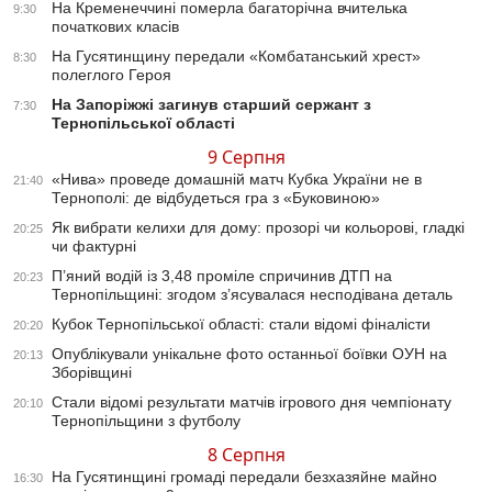
На Кременеччині померла багаторічна вчителька
9:30
початкових класів
На Гусятинщину передали «Комбатанський хрест»
8:30
полеглого Героя
На Запоріжжі загинув старший сержант з
7:30
Тернопільської області
9 Серпня
«Нива» проведе домашній матч Кубка України не в
21:40
Тернополі: де відбудеться гра з «Буковиною»
Як вибрати келихи для дому: прозорі чи кольорові, гладкі
20:25
чи фактурні
П’яний водій із 3,48 проміле спричинив ДТП на
20:23
Тернопільщині: згодом з’ясувалася несподівана деталь
Кубок Тернопільської області: стали відомі фіналісти
20:20
Опублікували унікальне фото останньої боївки ОУН на
20:13
Зборівщині
Стали відомі результати матчів ігрового дня чемпіонату
20:10
Тернопільщини з футболу
8 Серпня
На Гусятинщині громаді передали безхазяйне майно
16:30