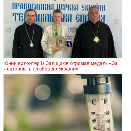
Юний волонтер із Заліщиків отримав медаль «За
жертовність і любов до України»