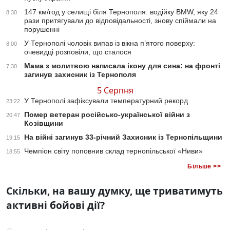
147 км/год у селищі біля Тернополя: водійку BMW, яку 24
8:30
рази притягували до відповідальності, знову спіймали на
порушенні
У Тернополі чоловік випав із вікна п’ятого поверху:
8:00
очевидці розповіли, що сталося
Мама з молитвою написала ікону для сина: на фронті
7:30
загинув захисник із Тернополя
5 Серпня
У Тернополі зафіксували температурний рекорд
23:22
Помер ветеран російсько-української війни з
20:47
Козівщини
На війні загинув 33-річний Захисник із Тернопільщини
19:15
Чемпіон світу поповнив склад тернопільської «Ниви»
18:55
Більше >>
Скільки, на вашу думку, ще триватимуть
активні бойові дії?