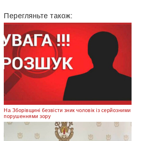
Перегляньте також:
На Зборівщині безвісти зник чоловік із серйозними
порушеннями зору