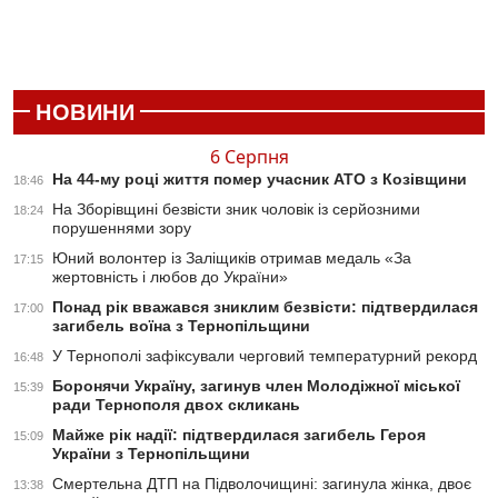
НОВИНИ
6 Серпня
На 44-му році життя помер учасник АТО з Козівщини
18:46
На Зборівщині безвісти зник чоловік із серйозними
18:24
порушеннями зору
Юний волонтер із Заліщиків отримав медаль «За
17:15
жертовність і любов до України»
Понад рік вважався зниклим безвісти: підтвердилася
17:00
загибель воїна з Тернопільщини
У Тернополі зафіксували черговий температурний рекорд
16:48
Боронячи Україну, загинув член Молодіжної міської
15:39
ради Тернополя двох скликань
Майже рік надії: підтвердилася загибель Героя
15:09
України з Тернопільщини
Смертельна ДТП на Підволочищині: загинула жінка, двоє
13:38