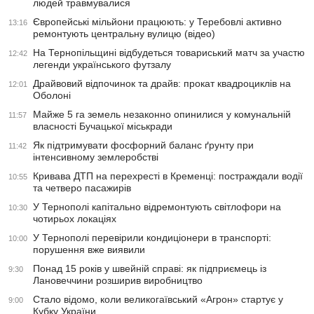
людей травмувалися
Європейські мільйони працюють: у Теребовлі активно
13:16
ремонтують центральну вулицю (відео)
На Тернопільщині відбудеться товариський матч за участю
12:42
легенди українського футзалу
Драйвовий відпочинок та драйв: прокат квадроциклів на
12:01
Оболоні
Майже 5 га земель незаконно опинилися у комунальній
11:57
власності Бучацької міськради
Як підтримувати фосфорний баланс ґрунту при
11:42
інтенсивному землеробстві
Кривава ДТП на перехресті в Кременці: постраждали водії
10:55
та четверо пасажирів
У Тернополі капітально відремонтують світлофори на
10:30
чотирьох локаціях
У Тернополі перевірили кондиціонери в транспорті:
10:00
порушення вже виявили
Понад 15 років у швейній справі: як підприємець із
9:30
Лановеччини розширив виробництво
Стало відомо, коли великогаївський «Агрон» стартує у
9:00
Кубку України