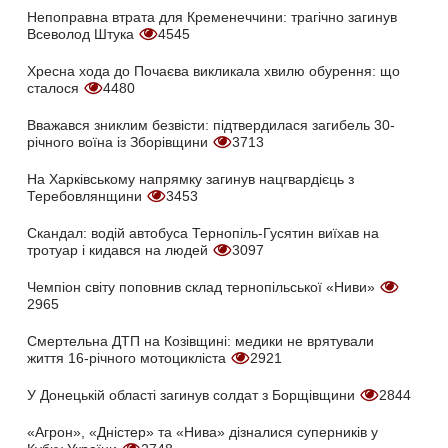
Непоправна втрата для Кременеччини: трагічно загинув
Всеволод Штука
4545
Хресна хода до Почаєва викликала хвилю обурення: що
сталося
4480
Вважався зниклим безвісти: підтвердилася загибель 30-
річного воїна із Зборівщини
3713
На Харківському напрямку загинув нацгвардієць з
Теребовлянщини
3453
Скандал: водій автобуса Тернопіль-Гусятин виїхав на
тротуар і кидався на людей
3097
Чемпіон світу поповнив склад тернопільської «Ниви»
2965
Смертельна ДТП на Козівщині: медики не врятували
життя 16-річного мотоцикліста
2921
У Донецькій області загинув солдат з Борщівщини
2844
«Агрон», «Дністер» та «Нива» дізналися суперників у