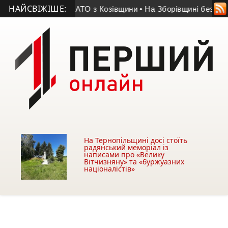
НАЙСВІЖІШЕ:
 помер учасник АТО з Козівщини
• На Зборівщині безвісти зн
На Тернопільщині досі стоїть
радянський меморіал із
написами про «Велику
Вітчизняну» та «буржуазних
націоналістів»