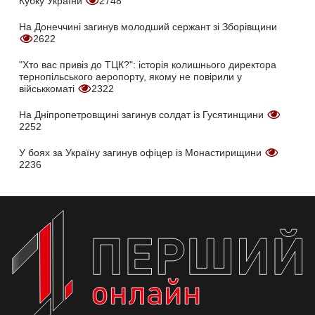
Кубку України
2748
На Донеччині загинув молодший сержант зі Зборівщини
2622
"Хто вас привіз до ТЦК?": історія колишнього директора
тернопільського аеропорту, якому не повірили у
військкоматі
2322
На Дніпропетровщині загинув солдат із Гусятинщини
2252
У боях за Україну загинув офіцер із Монастирищини
2236