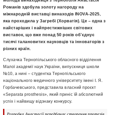
Молода винахідниця з Тернополя Анастасія
Романів здобула золоту нагороду на
міжнародній виставці винаходів INOVA-2025,
яка проходила у Загребі (Хорватія). Це – одна з
найстаріших і найпрестижніших світових
виставок, що вже понад 50 років об’єднує
тисячі талановитих науковців та інноваторів з
різних країн.
Слухачка Тернопільського обласного відділення
Малої академії наук України, випускниця школи
№10, а нині – студентка Тернопільського
національного медичного університету імені І. Я.
Горбачевського, представила власний проєкт
«Separata prosthesis», який приніс їй абсолютний
успіх і найвищу відзнаку конкурсу.
Розробка Анастасії передбачає створення протезів