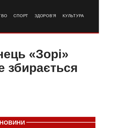
ТВО
СПОРТ
ЗДОРОВ’Я
КУЛЬТУРА
нець «Зорі»
не збирається
НОВИНИ