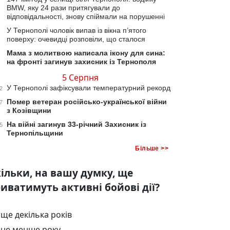
BMW, яку 24 рази притягували до
відповідальності, знову спіймали на порушенні
У Тернополі чоловік випав із вікна п’ятого
поверху: очевидці розповіли, що сталося
Мама з молитвою написала ікону для сина:
на фронті загинув захисник із Тернополя
5 Серпня
У Тернополі зафіксували температурний рекорд
2
Помер ветеран російсько-української війни
7
з Козівщини
На війні загинув 33-річний Захисник із
5
Тернопільщини
Більше >>
ільки, на вашу думку, ще
иватимуть активні бойові дії?
ще декілька років
не менше року