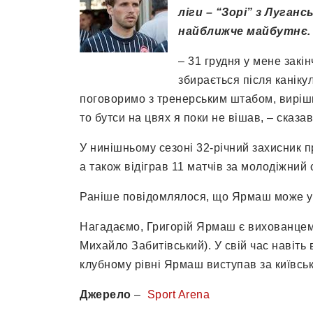
ліги – “Зорі” з Луган
найближче майбутнє.
– 31 грудня у мене закі
збирається після канікул
поговоримо з тренерським штабом, виріши
то бутси на цвях я поки не вішав, – сказа
У нинішньому сезоні 32-річний захисник пр
а також відіграв 11 матчів за молодіжний с
Раніше повідомлялося, що Ярмаш може уві
Нагадаємо, Григорій Ярмаш є вихованцем
Михайло Забитівський). У свій час навіть в
клубному рівні Ярмаш виступав за київсь
Джерело
–
Sport Arena