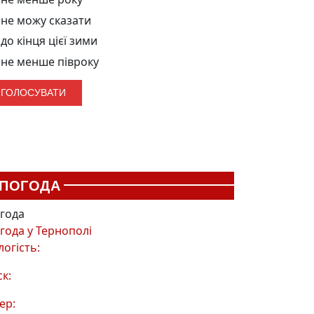
не можу сказати
до кінця цієї зими
не менше півроку
ПОГОДА
года
года у
Тернополі
логість:
ск:
ер: