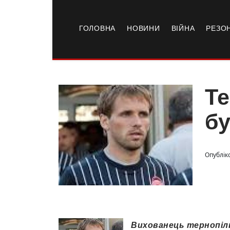
ГОЛОВНА
НОВИНИ
ВІЙНА
РЕЗО
Те
бу
Опубліко
Вихованець тернопіль