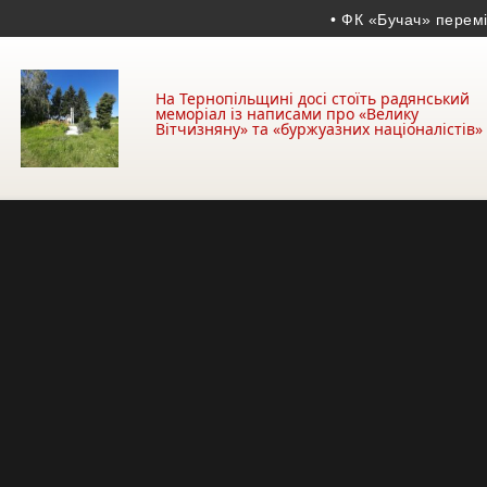
• ФК «Бучач» переміг у ма
На Тернопільщині досі стоїть радянський
меморіал із написами про «Велику
Вітчизняну» та «буржуазних націоналістів»