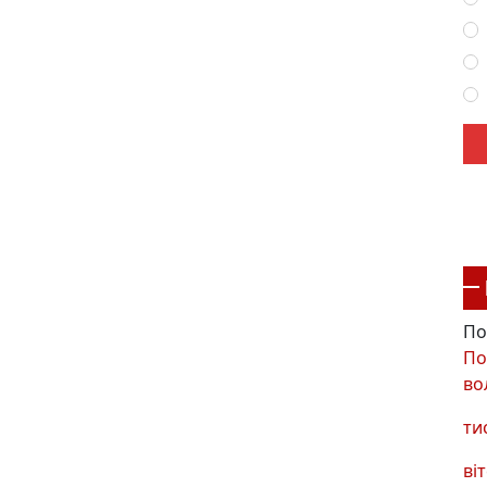
По
По
во
ти
віт