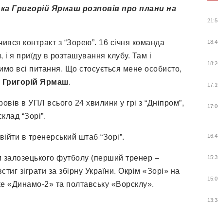
ська Григорій Ярмаш розповів про плани на
21:5
нчився контракт з “Зорею”. 16 січня команда
18:4
, і я приїду в розташування клубу. Там і
18:2
мо всі питання. Що стосується мене особисто,
в
Григорій Ярмаш
.
17:1
овів в УПЛ всього 24 хвилини у грі з “Дніпром”,
17:0
клад “Зорі”.
йти в тренерський штаб “Зорі”.
16:4
 залозецького футболу (перший тренер –
15:3
стиг зіграти за збірну України. Окрім «Зорі» на
15:0
ке «Динамо-2» та полтавську «Ворсклу».
13:3