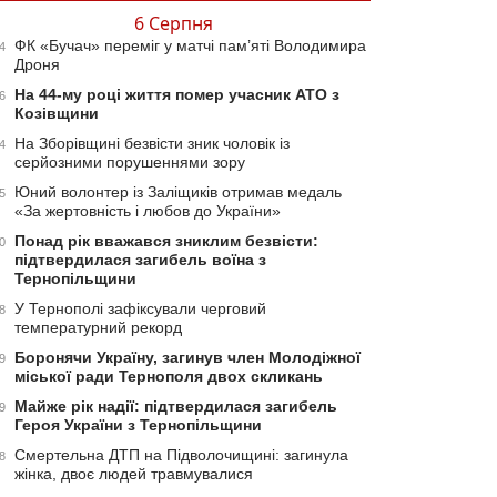
6 Серпня
ФК «Бучач» переміг у матчі пам’яті Володимира
4
Дроня
На 44-му році життя помер учасник АТО з
6
Козівщини
На Зборівщині безвісти зник чоловік із
4
серйозними порушеннями зору
Юний волонтер із Заліщиків отримав медаль
5
«За жертовність і любов до України»
Понад рік вважався зниклим безвісти:
0
підтвердилася загибель воїна з
Тернопільщини
У Тернополі зафіксували черговий
8
температурний рекорд
Боронячи Україну, загинув член Молодіжної
9
міської ради Тернополя двох скликань
Майже рік надії: підтвердилася загибель
9
Героя України з Тернопільщини
Смертельна ДТП на Підволочищині: загинула
8
жінка, двоє людей травмувалися