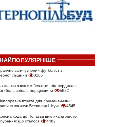
НАЙПОПУЛЯРНІШЕ
рагічно загинув юний футболіст з
Тернопільщини
9186
Вважався зниклим безвісти: підтвердилася
загибель воїна з Борщівщини
5822
Непоправна втрата для Кременеччини:
трагічно загинув Всеволод Штука
4545
Хресна хода до Почаєва викликала хвилю
обурення: що сталося
4482