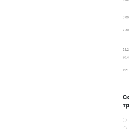
8:00
7:30
23:2
20:4
19:1
Ск
тр