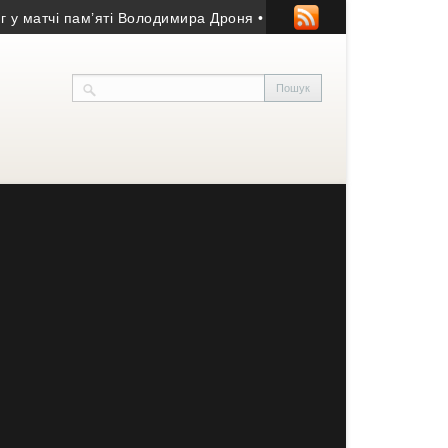
тчі пам’яті Володимира Дроня
• На 44-му році життя помер уча