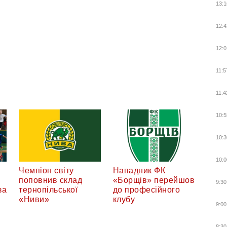
13:1
12:4
12:0
11:5
11:4
10:5
10:3
10:0
Чемпіон світу
Нападник ФК
поповнив склад
«Борщів» перейшов
9:30
за
тернопільської
до професійного
«Ниви»
клубу
9:00
8:30