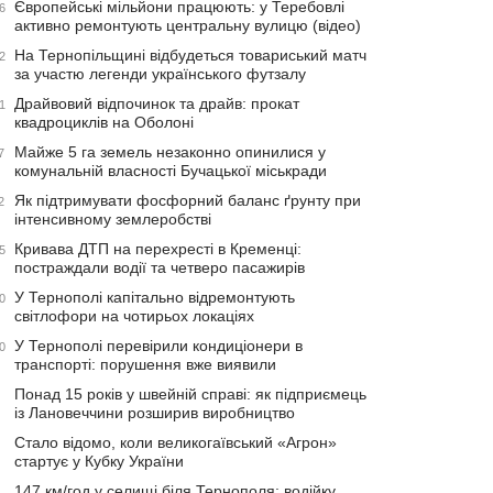
Європейські мільйони працюють: у Теребовлі
6
активно ремонтують центральну вулицю (відео)
На Тернопільщині відбудеться товариський матч
2
за участю легенди українського футзалу
Драйвовий відпочинок та драйв: прокат
1
квадроциклів на Оболоні
Майже 5 га земель незаконно опинилися у
7
комунальній власності Бучацької міськради
Як підтримувати фосфорний баланс ґрунту при
2
інтенсивному землеробстві
Кривава ДТП на перехресті в Кременці:
5
постраждали водії та четверо пасажирів
У Тернополі капітально відремонтують
0
світлофори на чотирьох локаціях
У Тернополі перевірили кондиціонери в
0
транспорті: порушення вже виявили
Понад 15 років у швейній справі: як підприємець
із Лановеччини розширив виробництво
Стало відомо, коли великогаївський «Агрон»
стартує у Кубку України
147 км/год у селищі біля Тернополя: водійку