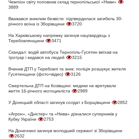
Чемпіон світу поповнив склад тернопільської «Ниви»
3889
Вважався зниклим безвісти: підтвердилася загибель 30-
річного воїна із Зборівщини
3720
На Харківському напрямку загинув нацгвардієць з
Теребовлянщини
3471
Скандал: водій автобуса Тернопіль-Гусятин виїхав на
тротуар і кидався на людей
3215
Вчинив ДТП у Теребовлі та зник: поліція розшукує жителя
Гусятинщини (фото+відео)
3126
Смертельна ДТП на Козівщині: медики не врятували
життя 16-річного мотоцикліста
2989
У Донецькій області загинув солдат з Борщівщини
2852
«Агрон», «Дністер» та «Нива» дізналися суперників у
Кубку України
2753
На Донеччині загинув молодший сержант зі Зборівщини
2632