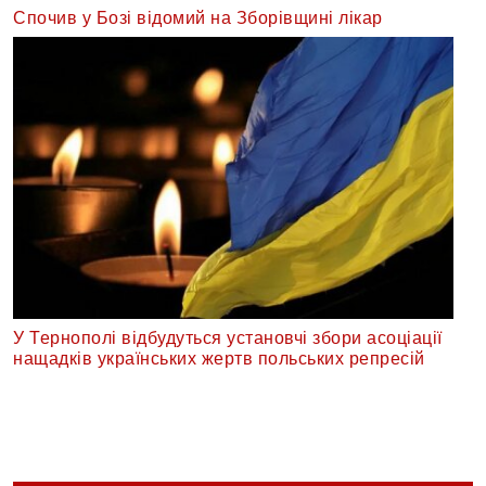
Спочив у Бозі відомий на Зборівщині лікар
У Тернополі відбудуться установчі збори асоціації
нащадків українських жертв польських репресій