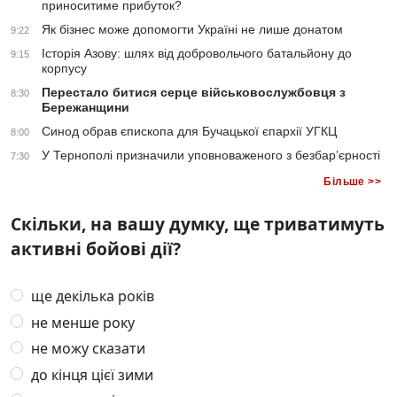
приноситиме прибуток?
Як бізнес може допомогти Україні не лише донатом
9:22
Історія Азову: шлях від добровольчого батальйону до
9:15
корпусу
Перестало битися серце військовослужбовця з
8:30
Бережанщини
Синод обрав єпископа для Бучацької єпархії УГКЦ
8:00
У Тернополі призначили уповноваженого з безбар’єрності
7:30
Більше >>
Скільки, на вашу думку, ще триватимуть
активні бойові дії?
ще декілька років
не менше року
не можу сказати
до кінця цієї зими