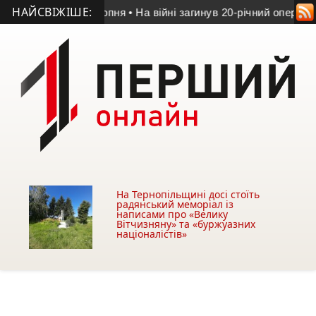
НАЙСВІЖІШЕ:
ходів 14-16 серпня
• На війні загинув 20-річний оператор БпЛ
На Тернопільщині досі стоїть
радянський меморіал із
написами про «Велику
Вітчизняну» та «буржуазних
націоналістів»