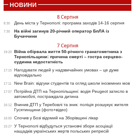
НОВИНИ
8 Серпня
День міста у Тернополі: програма заходів 14-16 серпня
8:30
На війні загинув 20-річний оператор БпЛА із
7:30
Бучаччини
7 Серпня
Війна обірвала життя 50-річного гранатометника з
19:20
Тернопільщини: причина смерті – гостра серцево-
судинна недостатність
Нагодувати людей у надзвичайних умовах – це дуже
17:15
відповідально
New Brain: відгуки студентів та огляд школи іноземних мов
17:11
Потрійна ДТП на Тернопільщині: водія Peugeot затисло в
17:07
автомобілі, постраждала дитина
Вчинив ДТП у Теребовлі та зник: поліція розшукує жителя
16:12
Гусятинщини (фото+відео)
Спочив у Бозі відомий на Зборівщині лікар
16:00
У Тернополі відбудуться установчі збори асоціації
15:27
нащадків українських жертв польських репресій