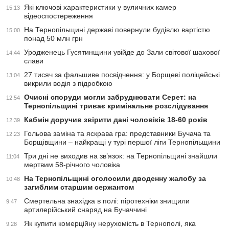
Які ключові характеристики у вуличних камер
15:13
відеоспостереження
На Тернопільщині державі повернули будівлю вартістю
15:00
понад 50 млн грн
Уродженець Гусятинщини увійде до Зали світової шахової
14:44
слави
27 тисяч за фальшиве посвідчення: у Борщеві поліцейські
13:04
викрили водія з підробкою
Очисні споруди могли забруднювати Серет: на
12:54
Тернопільщині триває кримінальне розслідування
Кабмін доручив звірити дані чоловіків 18-60 років
12:39
Гольова заміна та яскрава гра: представники Бучача та
12:23
Борщівщини – найкращі у турі першої ліги Тернопільщини
Три дні не виходив на зв’язок: на Тернопільщині знайшли
11:04
мертвим 58-річного чоловіка
На Тернопільщині оголосили дводенну жалобу за
10:48
загиблим старшим сержантом
Смертельна знахідка в полі: піротехніки знищили
9:47
артилерійський снаряд на Бучаччині
Як купити комерційну нерухомість в Тернополі, яка
9:28