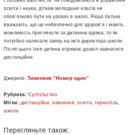
стосовно шкіл міста. Як повідомляють в управлінні
освіти і науки, діткам молодших класів не
обов’язково бути на уроках в школі. Якщо батьки
вважають, що це небезпечно для здоров’я і мають
можливість приглянути за дитиною вдома, то їм
потрібно написати заяву на ім’я директора школи.
Після цього їхня дитина отримає дозвіл навчатися
дистанційно.
Джерело:
Тижневик "Номер один"
Рубрика:
Суспільство
Мітки:
дистанційне
,
навчання
,
освіта
,
тернопіль
,
школа
Перегляньте також: