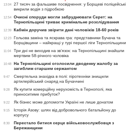
27 тисяч за фальшиве посвідчення: у Борщеві поліцейські
13:04
викрили водія з підробкою
Очисні споруди могли забруднювати Серет: на
12:54
Тернопільщині триває кримінальне розслідування
Кабмін доручив звірити дані чоловіків 18-60 років
12:39
Гольова заміна та яскрава гра: представники Бучача та
12:23
Борщівщини – найкращі у турі першої ліги Тернопільщини
Три дні не виходив на зв’язок: на Тернопільщині знайшли
11:04
мертвим 58-річного чоловіка
На Тернопільщині оголосили дводенну жалобу за
10:48
загиблим старшим сержантом
Смертельна знахідка в полі: піротехніки знищили
9:47
артилерійський снаряд на Бучаччині
Як купити комерційну нерухомість в Тернополі, яка
9:28
приноситиме прибуток?
Як бізнес може допомогти Україні не лише донатом
9:22
Історія Азову: шлях від добровольчого батальйону до
9:15
корпусу
Перестало битися серце військовослужбовця з
8:30
Бережанщини