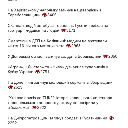
На Харківському напрямку загинув нацгвардієць з
Теребовлянщини
3466
Скандал: водій автобуса Тернопіль-Гусятин виїхав на
тротуар і кидався на людей
3171
Смертельна ДТП на Козівщині: медики не врятували
життя 16-річного мотоцикліста
2963
У Донецькій області загинув солдат з Борщівщини
2850
«Агрон», «Дністер» та «Нива» дізналися суперників у
Кубку України
2751
На Донеччині загинув молодший сержант зі Зборівщини
2629
"Хто вас привіз до ТЦК?": історія колишнього директора
тернопільського аеропорту, якому не повірили у
військкоматі
2322
На Дніпропетровщині загинув солдат із Гусятинщини
2252