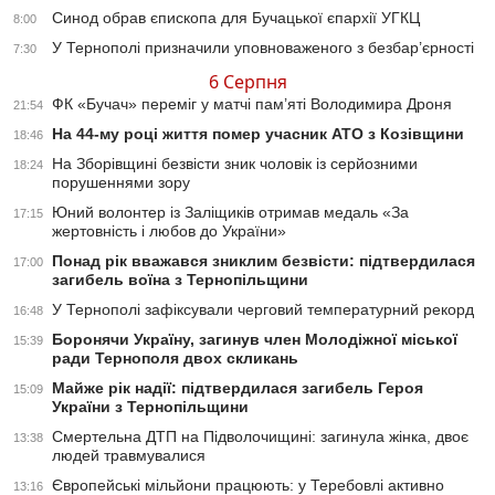
Синод обрав єпископа для Бучацької єпархії УГКЦ
8:00
У Тернополі призначили уповноваженого з безбар’єрності
7:30
6 Серпня
ФК «Бучач» переміг у матчі пам’яті Володимира Дроня
21:54
На 44-му році життя помер учасник АТО з Козівщини
18:46
На Зборівщині безвісти зник чоловік із серйозними
18:24
порушеннями зору
Юний волонтер із Заліщиків отримав медаль «За
17:15
жертовність і любов до України»
Понад рік вважався зниклим безвісти: підтвердилася
17:00
загибель воїна з Тернопільщини
У Тернополі зафіксували черговий температурний рекорд
16:48
Боронячи Україну, загинув член Молодіжної міської
15:39
ради Тернополя двох скликань
Майже рік надії: підтвердилася загибель Героя
15:09
України з Тернопільщини
Смертельна ДТП на Підволочищині: загинула жінка, двоє
13:38
людей травмувалися
Європейські мільйони працюють: у Теребовлі активно
13:16