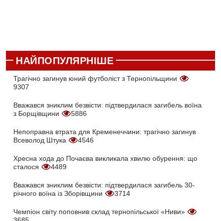
НАЙПОПУЛЯРНІШЕ
Трагічно загинув юний футболіст з Тернопільщини
9307
Вважався зниклим безвісти: підтвердилася загибель воїна
з Борщівщини
5886
Непоправна втрата для Кременеччини: трагічно загинув
Всеволод Штука
4546
Хресна хода до Почаєва викликала хвилю обурення: що
сталося
4489
Вважався зниклим безвісти: підтвердилася загибель 30-
річного воїна із Зборівщини
3714
Чемпіон світу поповнив склад тернопільської «Ниви»
3685