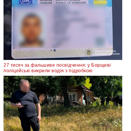
27 тисяч за фальшиве посвідчення: у Борщеві
поліцейські викрили водія з підробкою