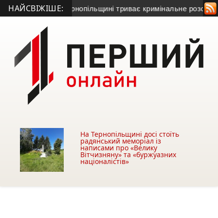
НАЙСВІЖІШЕ:
и Серет: на Тернопільщині триває кримінальне розслідуванн
На Тернопільщині досі стоїть
радянський меморіал із
написами про «Велику
Вітчизняну» та «буржуазних
націоналістів»