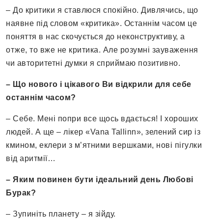
– До критики я ставлюся спокійно. Дивлячись, що
наявне під словом «критика». Останнім часом це
поняття в нас скочується до неконструктиву, а
отже, то вже не критика. Але розумні зауваження
чи авторитетні думки я сприймаю позитивно.
– Що нового і цікавого Ви відкрили для себе
останнім часом?
– Себе. Мені попри все щось вдається! І хороших
людей. А ще – лікер «Vana Tallinn», зелений сир із
кмином, еклери з м’ятними вершками, нові пігулки
від аритмії…
– Яким повинен бути ідеальний день Любові
Бурак?
– Зупиніть планету – я зійду.