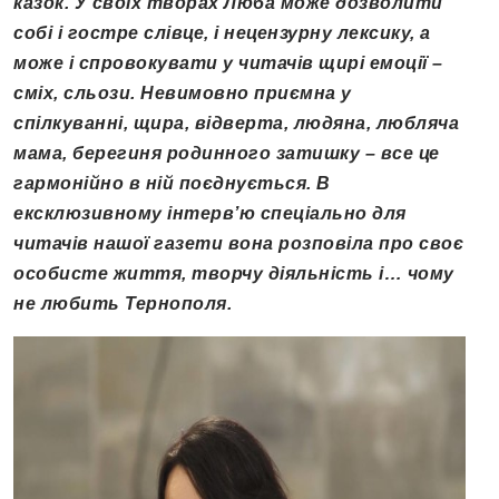
казок. У своїх творах Люба може дозволити
собі і гостре слівце, і нецензурну лексику, а
може і спровокувати у читачів щирі емоції –
сміх, сльози. Невимовно приємна у
спілкуванні, щира, відверта, людяна, любляча
мама, берегиня родинного затишку – все це
гармонійно в ній поєднується. В
ексклюзивному інтерв’ю спеціально для
читачів нашої газети вона розповіла про своє
особисте життя, творчу діяльність і… чому
не любить Тернополя.