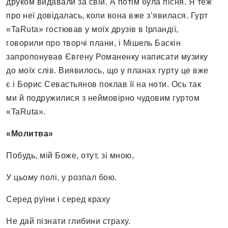
друком видавали за свій. А потім була пісня. Я теж
про неї довідалась, коли вона вже з’явилася. Гурт
«TaRuta» гостював у моїх друзів в Ірландії,
говорили про творчі плани, і Мішель Баскін
запропонував Євгену Романенку написати музику
до моїх слів. Виявилось, що у планах гурту це вже
є і Борис Севастьянов поклав її на ноти. Ось так
ми й подружилися з неймовірно чудовим гуртом
«TaRutа».
«Молитва»
Побудь, мій Боже, отут, зі мною,
У цьому полі, у розпал бою.
Серед руїни і серед краху
Не дай пізнати глибини страху.