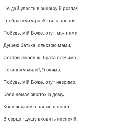
Не дай упасти в зневіру й розпач
І побратимам розбігтись врозтіч.
Побудь, мій Боже, отут, між нами
Душею батька, сльозою мами,
Сестри любов’ю, брата плечима,
Чеканням милої, її очима.
Побудь, мій Боже, отут незримо,
Коли немає звісток із дому.
Коли чекання спалює в попіл,
В серце і душу входить неспокій.