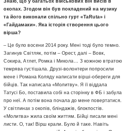
Знаю, що у багатьох військових він висів в
окопах. Згодом він був покладений на музику
та його виконали спільно гурт «TaRuta» і
«Гайдамаки». Яка історія створення цього
вірша?
– Це було восени 2014 року. Мені тоді було темно.
Загинув Світляк, потім – Орест, далі – Вовк,
Сокира, Атлет, Ромка і Микола… З кожною втратою
темрява густішала. Друзі-волонтери попросили
мене і Романа Коляду написати вірші-обереги для
бійців. Так написала «Молитву». Я її віддала
Татусі Бо, поставила собі на сторінку в ФБ і забула
про неї. А потім вона почала до мене повертатися.
У світлинах з окопів, бліндажів, блокпостів.
«Молитва» жила своїм життям. Бійці писали мені
листи. О, так! Вірш крали. Було й таке. Навіть