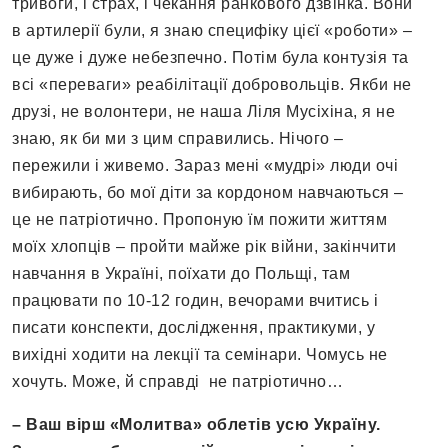
тривоги, і страх, і чекання ранкового дзвінка. Вони
в артилерії були, я знаю специфіку цієї «роботи» –
це дуже і дуже небезпечно. Потім була контузія та
всі «переваги» реабілітації добровольців. Якби не
друзі, не волонтери, не наша Ліля Мусіхіна, я не
знаю, як би ми з цим справились. Нічого –
пережили і живемо. Зараз мені «мудрі» люди очі
вибирають, бо мої діти за кордоном навчаються –
це не патріотично. Пропоную їм пожити життям
моїх хлопців – пройти майже рік війни, закінчити
навчання в Україні, поїхати до Польщі, там
працювати по 10-12 годин, вечорами вчитись і
писати конспекти, дослідження, практикуми, у
вихідні ходити на лекції та семінари. Чомусь не
хочуть. Може, й справді не патріотично…
– Ваш вірш «Молитва» облетів усю Україну.