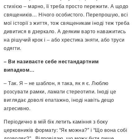
стихією – марно, її треба просто пережити. А щодо
священиків… Нічого особистого. Перепрошую, всі
мої історії з життя, тож священикам іноді теж треба
дивитися в дзеркало. А деяким варто наважитись
на рішучий крок і – або хрестика зняти, або труси
одягти.
– Ви називаєте себе нестандартним
випадком…
– Так. Я – не шаблон, я така, як я є. Люблю
розсувати рамки, ламати стереотипи. Іноді це
виглядає доволі епатажно, іноді навіть дещо
агресивно.
Періодично в мій бік летить каміння з боку
церковників формату: “Як можна?” і “Що вона собі
дозволяє?”. Відповідаю, що можу бути лише