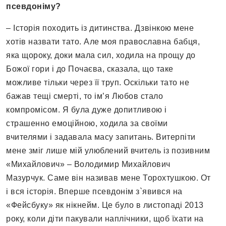
псевдоніму?
– Історія походить із дитинства. Дзвінкою мене
хотів назвати тато. Але моя православна бабця,
яка щороку, доки мала сил, ходила на прощу до
Божої гори і до Почаєва, сказала, що таке
можливе тільки через її труп. Оскільки тато не
бажав тещі смерті, то ім’я Любов стало
компромісом. Я була дуже допитливою і
страшенно емоційною, ходила за своїми
вчителями і задавала масу запитань. Витерпіти
мене зміг лише мій улюблений вчитель із позивним
«Михайлович» – Володимир Михайлович
Мазурчук. Саме він називав мене Торохтушкою. От
і вся історія. Вперше псевдонім з`явився на
«Фейсбуку» як нікнейм. Це було в листопаді 2013
року, коли діти пакували наплічники, щоб їхати на