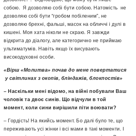
собою. Я дозволяю собі бути собою. Натомість не
дозволяю собі бути “гробом побіленим”, не
дозволяю брехні, фальші, масок на обличчі і дулі в
кишені. Моя хата ніколи не скраю. Я завжди
відкрита до діалогу, але категорично не приймаю
ультиматумів. Навіть якщо їх висувають
високодуховні особи.
«Вірш «Молитва» почав до мене повертатися
у світлинах з окопів, бліндажів, блокпостів»
– Наскільки мені відомо, на війні побували Ваш
чоловік та двоє синів. Що відчули в той
момент, коли сини вирішили піти воювати?
– Гордість! На якийсь момент. Бо далі було те, що
переживають усі жінки і всі мами в такі моменти. І