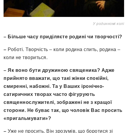
У родинномі колі
– Більше часу приділяєте родині чи творчості?
–
Роботі. Творчість – коли родина спить, родина –
коли не твориться.
– Як воно бути дружиною священика? Адже
прийнято вважати, що такі жінки спокійні,
смиренні, набожні. Та у Ваших іронічно-
сатиричних творах часто фігурують
священнослужителі, зображені не з кращої
сторони. Не буває так, що чоловік Вас просить
«пригальмувати»?
–
Уже не просить. Він зрозумів, що боротися зі