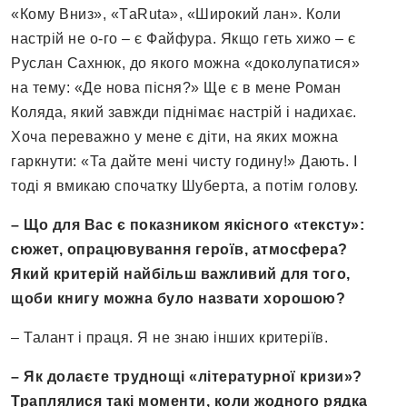
«Кому Вниз», «ТaRuta», «Широкий лан». Коли
настрій не о-го – є Файфура. Якщо геть хижо – є
Руслан Сахнюк, до якого можна «доколупатися»
на тему: «Де нова пісня?» Ще є в мене Роман
Коляда, який завжди піднімає настрій і надихає.
Хоча переважно у мене є діти, на яких можна
гаркнути: «Та дайте мені чисту годину!» Дають. І
тоді я вмикаю спочатку Шуберта, а потім голову.
– Що для Вас є показником якісного «тексту»:
сюжет, опрацювування героїв, атмосфера?
Який критерій найбільш важливий для того,
щоби книгу можна було назвати хорошою?
– Талант і праця. Я не знаю інших критеріїв.
– Як долаєте труднощі «літературної кризи»?
Траплялися такі моменти, коли жодного рядка