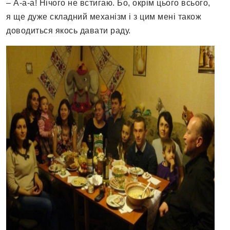
– А-а-а! Нічого не встигаю. Бо, окрім цього всього,
я ще дуже складний механізм і з цим мені також
доводиться якось давати раду.