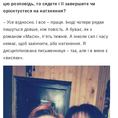
цю розповідь, то сядете і її завершите чи
орієнтуєтеся на натхнення?
– Усе відносно. І все – праця. Іноді чотири рядки
пишуться довше, ніж повість. А буває, як з
романом «Масік», п’ять тижнів. А інколи сил і часу
немає, щоб закінчити, або натхнення. Я
дисциплінована письменниця – так, але і в мене є
«висяки».