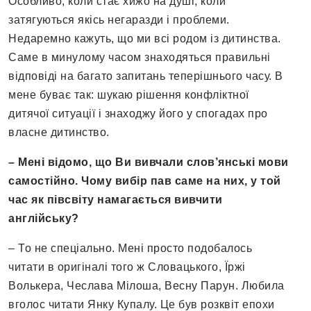
Особливо, коли стає хижо на душі, коли
затягуються якісь негаразди і проблеми.
Недаремно кажуть, що ми всі родом із дитинства.
Саме в минулому часом знаходяться правильні
відповіді на багато запитань теперішнього часу. В
мене буває так: шукаю рішення конфліктної
дитячої ситуації і знаходжу його у спогадах про
власне дитинство.
– Мені відомо, що Ви вивчали слов’янські мови
самостійно. Чому вибір пав саме на них, у той
час як півсвіту намагається вивчити
англійську?
– То не спеціально. Мені просто подобалось
читати в оригіналі того ж Словацького, Їржі
Волькера, Чеслава Мілоша, Весну Парун. Любила
вголос читати Янку Купалу. Це був розквіт епохи