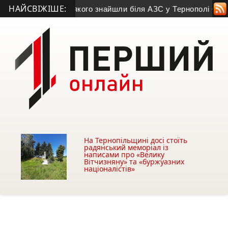
НАЙСВІЖІШЕ:
віка, тіло якого знайшли біля АЗС у Тернополі
• На Кременеч
На Тернопільщині досі стоїть
радянський меморіал із
написами про «Велику
Вітчизняну» та «буржуазних
націоналістів»