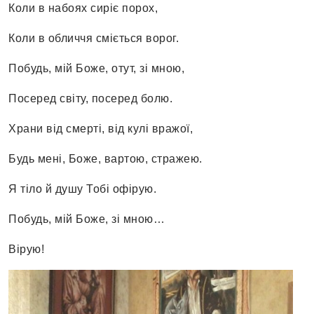
Коли в набоях сиріє порох,
Коли в обличчя сміється ворог.
Побудь, мій Боже, отут, зі мною,
Посеред світу, посеред болю.
Храни від смерті, від кулі вражої,
Будь мені, Боже, вартою, стражею.
Я тіло й душу Тобі офірую.
Побудь, мій Боже, зі мною…
Вірую!