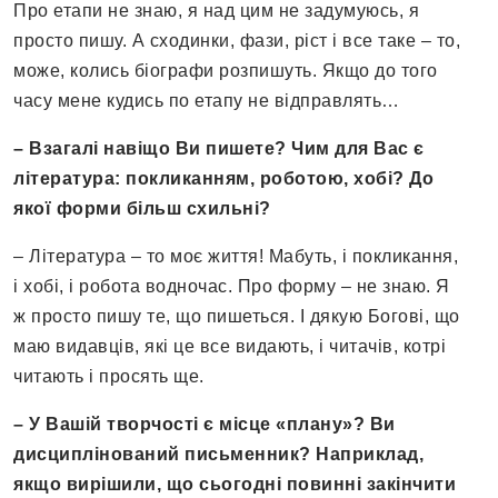
Про етапи не знаю, я над цим не задумуюсь, я
просто пишу. А сходинки, фази, ріст і все таке – то,
може, колись біографи розпишуть. Якщо до того
часу мене кудись по етапу не відправлять…
– Взагалі навіщо Ви пишете? Чим для Вас є
література: покликанням, роботою, хобі? До
якої форми більш схильні?
– Література – то моє життя! Мабуть, і покликання,
і хобі, і робота водночас. Про форму – не знаю. Я
ж просто пишу те, що пишеться. І дякую Богові, що
маю видавців, які це все видають, і читачів, котрі
читають і просять ще.
– У Вашій творчості є місце «плану»? Ви
дисциплінований письменник? Наприклад,
якщо вирішили, що сьогодні повинні закінчити