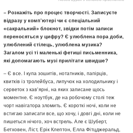
– Розкажіть про процес творчості. Записуєте
відразу у комп’ютері чи є спеціальний
«сакральний» блокнот, звідки потім записи
переносяться у цифру? Є улюблена пора доби,
улюблений стілець, улюблена музика?
Загалом усі ті маленькі фетиші письменника,
які допомагають музі прилітати швидше?
– Є все. І купа зошитів, нотатників, папірців,
квитків із тролейбуса, липучок на холодильнику і
серветок з кав’ярні, на яких записане щось
моментне. Є ноутбук, де на робочому столі теж
чорт навігатора зломить. Є короткі ночі, коли не
встигаю записати все, що хочу, і довгі дні, коли не
пишеться нічого, хоч встрель. Але є Шуберт,
Бетховен, Ліст, Ерік Клептон, Елла Фітцджеральд,