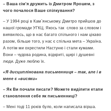
– Ваша сім’я дружить із Дмитром Ярошем, з
чого почалося Ваше спілкування?
– У 1994 році в Кам`янському. Дмитро прийшов до
нашої громади УГКЦ. Якось так слово за словом і
виявилось, що в нас багато спільного і нам цікаво
разом, більше того, у нас є спільна мета – Україна.
А потім ми охрестили Настуню і стали кумами.
Вони – чудова родина, відкриті, щирі і душевні
люди. Дуже люблю їх.
«Я дисциплінована письменниця – так, але і в
мене є «висяки»
– Як Ви почали писати? Можете виділити етапи
становлення себе як письменниці?
– Мені тоді 11 років було, коли написала вірша.