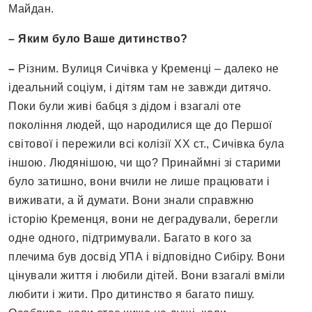
Майдан.
– Яким було Ваше дитинство?
–
Різним. Вулиця Сичівка у Кременці – далеко не
ідеальний соціум, і дітям там не завжди дитячо.
Поки були живі бабця з дідом і взагалі оте
покоління людей, що народилися ще до Першої
світової і пережили всі колізії ХХ ст., Сичівка була
іншою. Людянішою, чи що? Принаймні зі старими
було затишно, вони вчили не лише працювати і
виживати, а й думати. Вони знали справжню
історію Кременця, вони не деградували, берегли
одне одного, підтримували. Багато в кого за
плечима був досвід УПА і відповідно Сибіру. Вони
цінували життя і любили дітей. Вони взагалі вміли
любити і жити. Про дитинство я багато пишу.