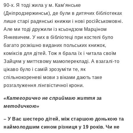
90-х. Я тоді жила у м. Кам’янське
(Дніпродзержинськ), де були в дитячих бібліотеках
лише старі радянські книжки і нові російськомовні.
Але ми тоді дружили із ксьондзом Марціном
Янкевичем. У них в бібліотеці при костелі було
багато розкішно виданих польських книжок,
коміксів для дітей. Тож я брала їх і читала своїм
Зайцям у миттєвому мамоперекладі. А взагалі-то
цікаво було і самій зрозуміти те, як
спільнокореневі мови з віками дають таке
розгалуження лінгвістичної крони.
«Категорично не сприймаю життя за
методичкою»
– У Вас шестеро дітей, між старшою донькою та
наймолодшим сином різниця у 19 років. Чи не