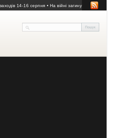
ів 14-16 серпня
• На війні загинув 20-річний оператор БпЛА із Б