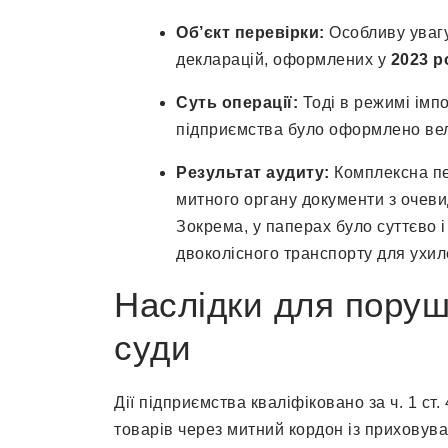
Об’єкт перевірки:
Особливу увагу
декларацій, оформлених у
2023 р
Суть операції:
Тоді в режимі імпо
підприємства було оформлено ве
Результат аудиту:
Комплексна пе
митного органу документи з очев
Зокрема, у паперах було суттєво 
двоколісного транспорту для ухиле
Наслідки для поруш
суди
Дії підприємства кваліфіковано за ч. 1 ст
товарів через митний кордон із прихову