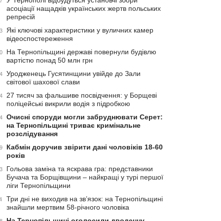
У Тернополі відбудуться установчі збори
7
асоціації нащадків українських жертв польських
репресій
Які ключові характеристики у вуличних камер
3
відеоспостереження
На Тернопільщині державі повернули будівлю
0
вартістю понад 50 млн грн
Уродженець Гусятинщини увійде до Зали
4
світової шахової слави
27 тисяч за фальшиве посвідчення: у Борщеві
4
поліцейські викрили водія з підробкою
Очисні споруди могли забруднювати Серет:
4
на Тернопільщині триває кримінальне
розслідування
Кабмін доручив звірити дані чоловіків 18-60
9
років
Гольова заміна та яскрава гра: представники
3
Бучача та Борщівщини – найкращі у турі першої
ліги Тернопільщини
Три дні не виходив на зв’язок: на Тернопільщині
4
знайшли мертвим 58-річного чоловіка
На Тернопільщині оголосили дводенну