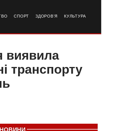
ТВО
СПОРТ
ЗДОРОВ’Я
КУЛЬТУРА
я виявила
і транспорту
нь
НОВИНИ