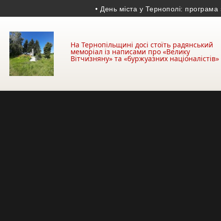
• День міста у Тернополі: програма заход
На Тернопільщині досі стоїть радянський
меморіал із написами про «Велику
Вітчизняну» та «буржуазних націоналістів»