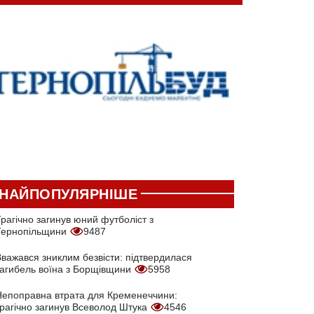
НАЙПОПУЛЯРНІШЕ
рагічно загинув юний футболіст з
Тернопільщини
9487
Вважався зниклим безвісти: підтвердилася
загибель воїна з Борщівщини
5958
Непоправна втрата для Кременеччини:
трагічно загинув Всеволод Штука
4546