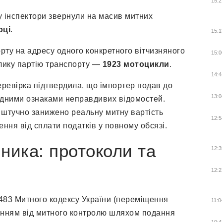
15:2
 інспектори звернули на масив митних
оці
.
15:1
рту на адресу одного конкретного вітчизняного
15:0
лику партію транспорту —
1923 мотоцикли
.
14:4
ревірка підтвердила, що імпортер подав до
13:0
идними ознаками неправдивих відомостей.
і штучно занижено реальну митну вартість
12:5
ння від сплати податків у повному обсязі.
ника: протоколи та
12:3
12:2
. 483 Митного кодексу України (переміщення
11:0
ванням від митного контролю шляхом подання