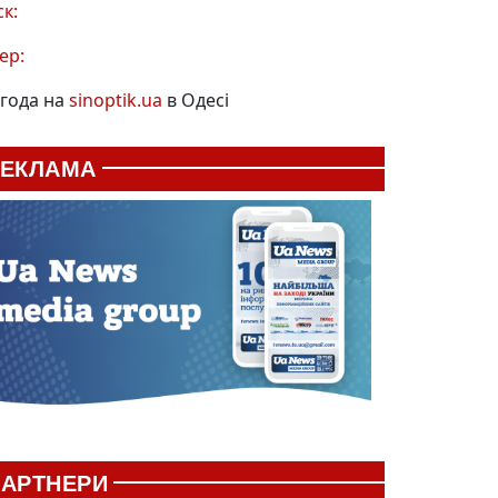
ск:
ер:
года на
sinoptik.ua
в Одесі
РЕКЛАМА
АРТНЕРИ