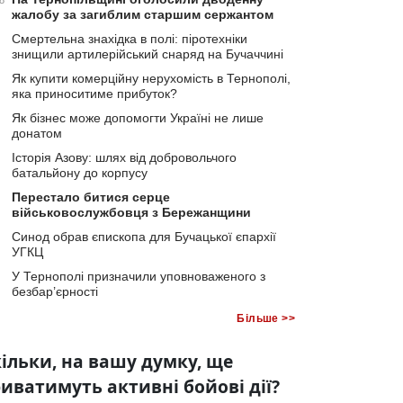
8
жалобу за загиблим старшим сержантом
Смертельна знахідка в полі: піротехніки
знищили артилерійський снаряд на Бучаччині
Як купити комерційну нерухомість в Тернополі,
яка приноситиме прибуток?
Як бізнес може допомогти Україні не лише
донатом
Історія Азову: шлях від добровольчого
батальйону до корпусу
Перестало битися серце
військовослужбовця з Бережанщини
Синод обрав єпископа для Бучацької єпархії
УГКЦ
У Тернополі призначили уповноваженого з
безбар’єрності
Більше >>
ільки, на вашу думку, ще
иватимуть активні бойові дії?