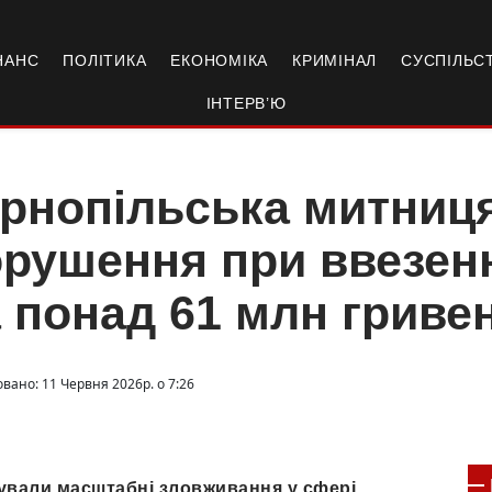
НАНС
ПОЛІТИКА
ЕКОНОМІКА
КРИМІНАЛ
СУСПІЛЬС
ІНТЕРВ’Ю
рнопільська митниц
рушення при ввезенн
 понад 61 млн гриве
вано: 11 Червня 2026р. о 7:26
сували масштабні зловживання у сфері