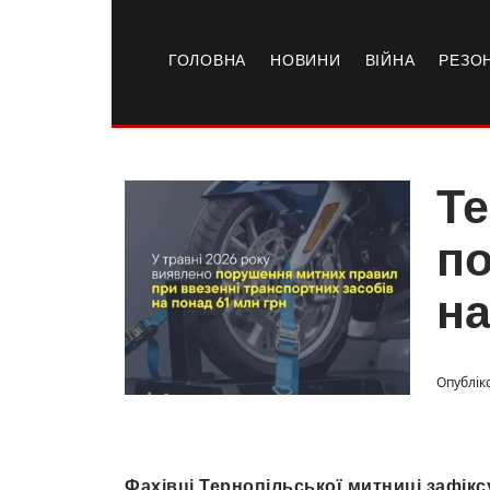
ГОЛОВНА
НОВИНИ
ВІЙНА
РЕЗО
Те
по
на
Опубліко
Фахівці Тернопільської митниці зафік