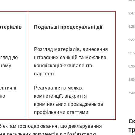
10:4
9:47
теріалів
Подальші процесуальні дії
9:28
9:22
Розгляд матеріалів, винесення
9:15
гляд до
штрафних санкцій та можлива
еному
конфіскація еквівалента
8:30
вартості.
8:00
літичні
Реагування в межах
7:30
но
компетенції, відкриття
кримінальних проваджень за
профільними статтями.
Ск
уб’єктам господарювання, що декларування
тр
ня легальних документів є обов’язковою