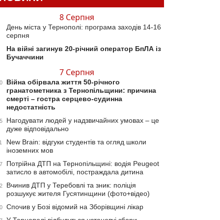
8 Серпня
День міста у Тернополі: програма заходів 14-16
серпня
На війні загинув 20-річний оператор БпЛА із
Бучаччини
7 Серпня
Війна обірвала життя 50-річного
0
гранатометника з Тернопільщини: причина
смерті – гостра серцево-судинна
недостатність
Нагодувати людей у надзвичайних умовах – це
5
дуже відповідально
New Brain: відгуки студентів та огляд школи
1
іноземних мов
Потрійна ДТП на Тернопільщині: водія Peugeot
7
затисло в автомобілі, постраждала дитина
Вчинив ДТП у Теребовлі та зник: поліція
2
розшукує жителя Гусятинщини (фото+відео)
Спочив у Бозі відомий на Зборівщині лікар
0