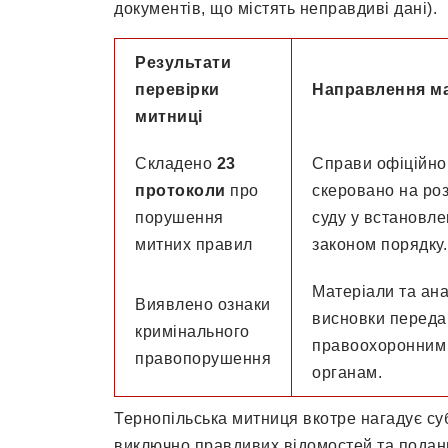
документів, що містять неправдиві дані).
Результати
перевірки
Направлення ма
митниці
Складено
23
Справи офіційно
протоколи
про
скеровано на роз
порушення
суду у встановл
митних правил
законом порядку.
Матеріали та ана
Виявлено ознаки
висновки переда
кримінального
правоохоронним
правопорушення
органам.
Тернопільська митниця вкотре нагадує с
виключно правдивих відомостей та подан