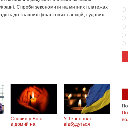
Україні. Спроби зекономити на митних платежах
дять до значних фінансових санкцій, судових
По
По
Спочив у Бозі
У Тернополі
во
відомий на
відбудуться