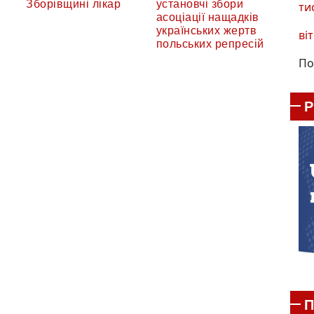
Зборівщині лікар
установчі збори
ти
асоціації нащадків
українських жертв
віт
польських репресій
По
П