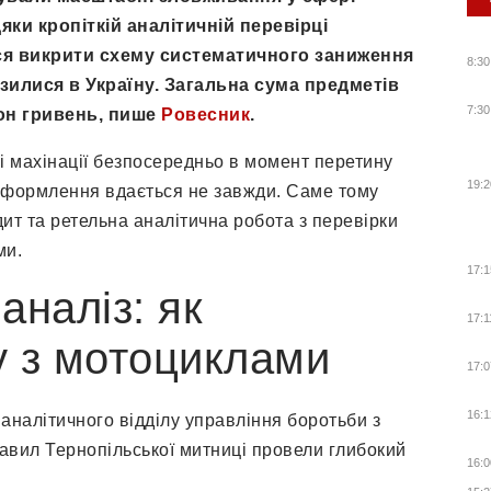
яки кропіткій аналітичній перевірці
ся викрити схему систематичного заниження
8:30
зилися в Україну. Загальна сума предметів
7:30
он гривень, пише
Ровесник
.
і махінації безпосередньо в момент перетину
19:2
 оформлення вдається не завжди. Саме тому
т та ретельна аналітична робота з перевірки
ми.
17:1
аналіз: як
17:1
у з мотоциклами
17:0
16:1
аналітичного відділу управління боротьби з
вил Тернопільської митниці провели глибокий
16:0