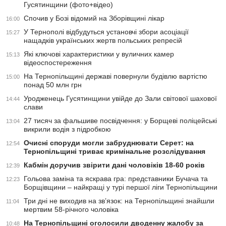
Гусятинщини (фото+відео)
Спочив у Бозі відомий на Зборівщині лікар
16:00
У Тернополі відбудуться установчі збори асоціації
15:27
нащадків українських жертв польських репресій
Які ключові характеристики у вуличних камер
15:13
відеоспостереження
На Тернопільщині державі повернули будівлю вартістю
15:00
понад 50 млн грн
Уродженець Гусятинщини увійде до Зали світової шахової
14:44
слави
27 тисяч за фальшиве посвідчення: у Борщеві поліцейські
13:04
викрили водія з підробкою
Очисні споруди могли забруднювати Серет: на
12:54
Тернопільщині триває кримінальне розслідування
Кабмін доручив звірити дані чоловіків 18-60 років
12:39
Гольова заміна та яскрава гра: представники Бучача та
12:23
Борщівщини – найкращі у турі першої ліги Тернопільщини
Три дні не виходив на зв’язок: на Тернопільщині знайшли
11:04
мертвим 58-річного чоловіка
На Тернопільщині оголосили дводенну жалобу за
10:48