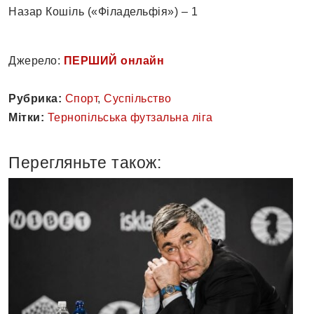
Назар Кошіль («Філадельфія») – 1
Джерело:
ПЕРШИЙ онлайн
Рубрика:
Спорт
,
Суспільство
Мітки:
Тернопільська футзальна ліга
Перегляньте також: