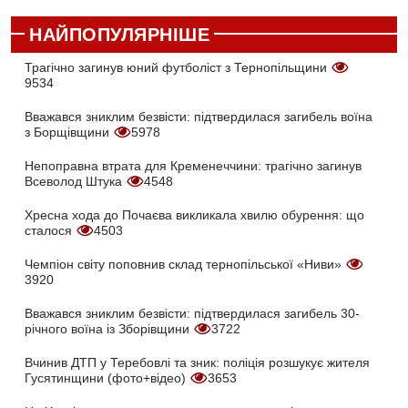
НАЙПОПУЛЯРНІШЕ
Трагічно загинув юний футболіст з Тернопільщини
9534
Вважався зниклим безвісти: підтвердилася загибель воїна
з Борщівщини
5978
Непоправна втрата для Кременеччини: трагічно загинув
Всеволод Штука
4548
Хресна хода до Почаєва викликала хвилю обурення: що
сталося
4503
Чемпіон світу поповнив склад тернопільської «Ниви»
3920
Вважався зниклим безвісти: підтвердилася загибель 30-
річного воїна із Зборівщини
3722
Вчинив ДТП у Теребовлі та зник: поліція розшукує жителя
Гусятинщини (фото+відео)
3653