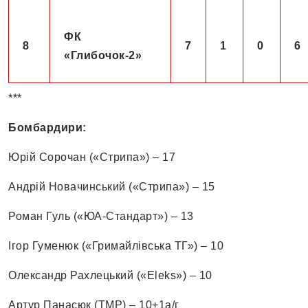
ФК
8
7
1
0
6
«Глибочок-2»
***
Бомбардири:
Юрій Сорочан («Стрипа») – 17
Андрій Новачинський («Стрипа») – 15
Роман Гуль («ЮА-Стандарт») – 13
Ігор Гуменюк («Гримайлівська ТГ») – 10
Олександр Рахлецький («Eleks») – 10
Артур Панасюк (ТМР) – 10+1а/г