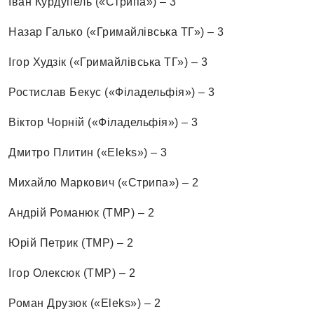
Іван Курдупель («Стрипа») – 3
Назар Галько («Гримайлівська ТГ») – 3
Ігор Худзік («Гримайлівська ТГ») – 3
Ростислав Бекус («Філадельфія») – 3
Віктор Чорній («Філадельфія») – 3
Дмитро Плитин («Eleks») – 3
Михайло Маркович («Стрипа») – 2
Андрій Романюк (ТМР) – 2
Юрій Петрик (ТМР) – 2
Ігор Олексюк (ТМР) – 2
Роман Друзюк («Eleks») – 2