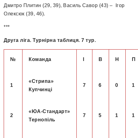
Дмитро Плитин (29, 39), Василь Савор (43) – Ігор
Олексюк (39, 46).
***
Друга ліга. Турнірна таблиця. 7 тур.
№
К
оманда
І
В
Н
П
«Стрипа»
1
7
6
0
1
Купчинці
«ЮА-Стандарт»
2
7
5
1
1
Тернопіль