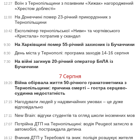
Воїн з Тернопільщини з позивним «Хижак» нагороджений
12:27
«Хрестом доблесті»
На Донеччині помер 23-річний прикордонник з
11:00
Тернопільщини
Ексголкіпер тернопільської «Ниви» та чортківського
10:42
«Кристала» потрапив у скандал
На Харківщині помер 55-річний захисник із Бучаччини
9:30
День міста у Тернополі: програма заходів 14-16 серпня
8:30
На війні загинув 20-річний оператор БпЛА із
7:30
Бучаччини
7 Серпня
Війна обірвала життя 50-річного гранатометника з
19:20
Тернопільщини: причина смерті – гостра серцево-
судинна недостатність
Нагодувати людей у надзвичайних умовах – це дуже
17:15
відповідально
New Brain: відгуки студентів та огляд школи іноземних мов
17:11
Потрійна ДТП на Тернопільщині: водія Peugeot затисло в
17:07
автомобілі, постраждала дитина
Вчинив ДТП у Теребовлі та зник: поліція розшукує жителя
16:12