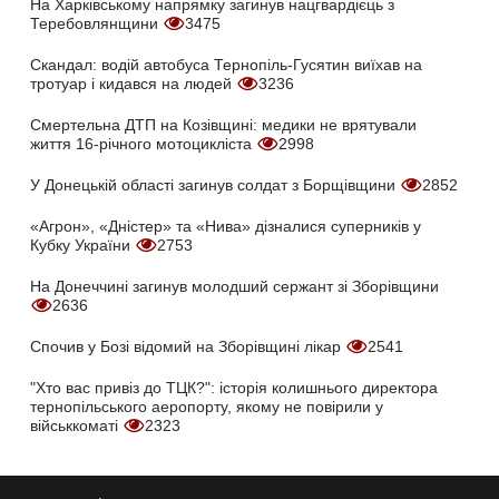
На Харківському напрямку загинув нацгвардієць з
Теребовлянщини
3475
Скандал: водій автобуса Тернопіль-Гусятин виїхав на
тротуар і кидався на людей
3236
Смертельна ДТП на Козівщині: медики не врятували
життя 16-річного мотоцикліста
2998
У Донецькій області загинув солдат з Борщівщини
2852
«Агрон», «Дністер» та «Нива» дізналися суперників у
Кубку України
2753
На Донеччині загинув молодший сержант зі Зборівщини
2636
Спочив у Бозі відомий на Зборівщині лікар
2541
"Хто вас привіз до ТЦК?": історія колишнього директора
тернопільського аеропорту, якому не повірили у
військкоматі
2323