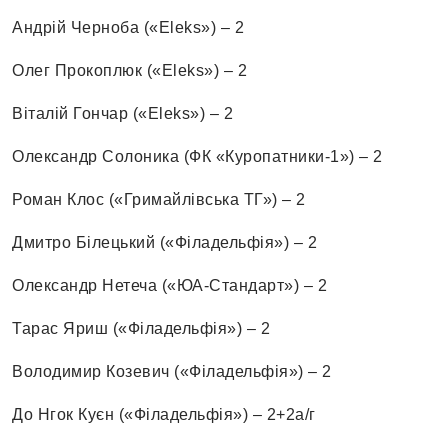
Андрій Черноба («Eleks») – 2
Олег Прокоплюк («Eleks») – 2
Віталій Гончар («Eleks») – 2
Олександр Солоника (ФК «Куропатники-1») – 2
Роман Клос («Гримайлівська ТГ») – 2
Дмитро Білецький («Філадельфія») – 2
Олександр Нетеча («ЮА-Стандарт») – 2
Тарас Яриш («Філадельфія») – 2
Володимир Козевич («Філадельфія») – 2
До Нгок Куєн («Філадельфія») – 2+2а/г