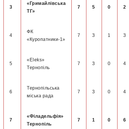
«Гримайлівська
3
7
5
0
2
ТГ»
ФК
4
7
3
1
3
«Куропатники-1»
«Eleks»
5
7
3
0
4
Тернопіль
Тернопільська
6
7
3
0
4
міська рада
«Філадельфія»
7
7
1
0
6
Тернопіль