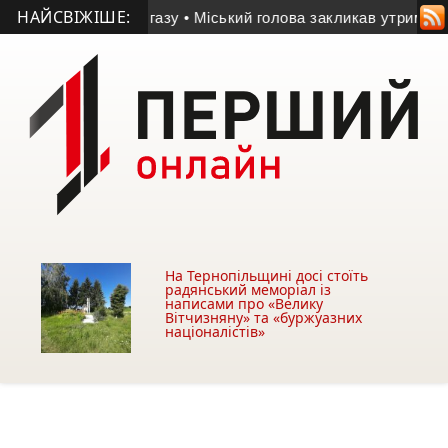
НАЙСВІЖІШЕ:
за крадіжку газу
• Міський голова закликав утриматися від куп
На Тернопільщині досі стоїть
радянський меморіал із
написами про «Велику
Вітчизняну» та «буржуазних
націоналістів»