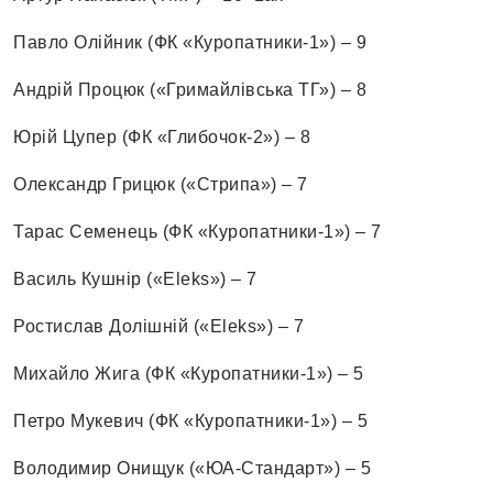
Павло Олійник (ФК «Куропатники-1») – 9
Андрій Процюк («Гримайлівська ТГ») – 8
Юрій Цупер (ФК «Глибочок-2») – 8
Олександр Грицюк («Стрипа») – 7
Тарас Семенець (ФК «Куропатники-1») – 7
Василь Кушнір («Eleks») – 7
Ростислав Долішній («Eleks») – 7
Михайло Жига (ФК «Куропатники-1») – 5
Петро Мукевич (ФК «Куропатники-1») – 5
Володимир Онищук («ЮА-Стандарт») – 5