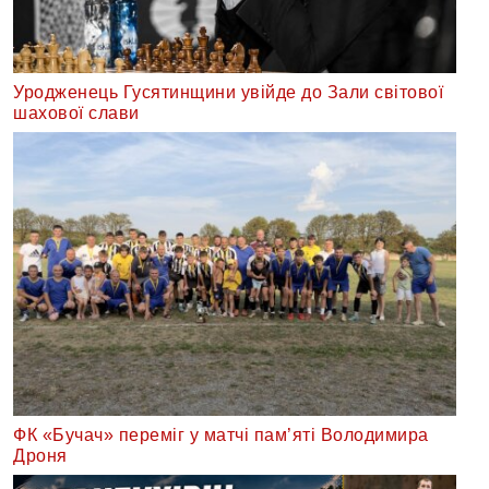
Уродженець Гусятинщини увійде до Зали світової
шахової слави
ФК «Бучач» переміг у матчі пам’яті Володимира
Дроня