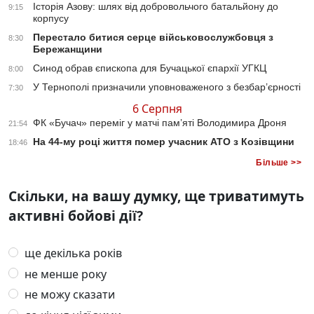
Історія Азову: шлях від добровольчого батальйону до
9:15
корпусу
Перестало битися серце військовослужбовця з
8:30
Бережанщини
Синод обрав єпископа для Бучацької єпархії УГКЦ
8:00
У Тернополі призначили уповноваженого з безбар’єрності
7:30
6 Серпня
ФК «Бучач» переміг у матчі пам’яті Володимира Дроня
21:54
На 44-му році життя помер учасник АТО з Козівщини
18:46
Більше >>
Скільки, на вашу думку, ще триватимуть
активні бойові дії?
ще декілька років
не менше року
не можу сказати