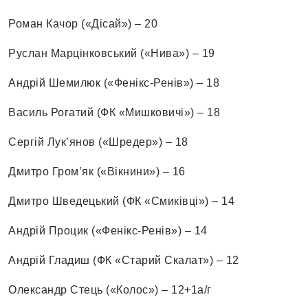
Роман Качор («Дісай») – 20
Руслан Марцінковський («Нива») – 19
Андрій Шемилюк («Фенікс-Ренів») – 18
Василь Рогатий (ФК «Мишковичі») – 18
Сергій Лук’янов («Шредер») – 18
Дмитро Гром’як («Вікнини») – 16
Дмитро Шведецький (ФК «Смиківці») – 14
Андрій Процик («Фенікс-Ренів») – 14
Андрій Гладиш (ФК «Старий Скалат») – 12
Олександр Стець («Колос») – 12+1а/г