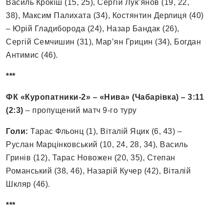
Василь Крокіш (15, 25), Сергій Лук’янов (19, 22,
38), Максим Палихата (34), Костянтин Дерлиця (40)
– Юрій Гладиборода (24), Назар Бандак (26),
Сергій Семчишин (31), Мар’ян Грицин (34), Богдан
Антимис (46).
***
ФК «Куропатники-2» – «Нива» (Чабарівка) – 3:11
(2:3)
– пропущений матч 9-го туру
Голи:
Тарас Фльонц (1), Віталій Яцик (6, 43) –
Руслан Марцінковський (10, 24, 28, 34), Василь
Гринів (12), Тарас Новожен (20, 35), Степан
Романський (38, 46), Назарій Кучер (42), Віталій
Шкляр (46).
***