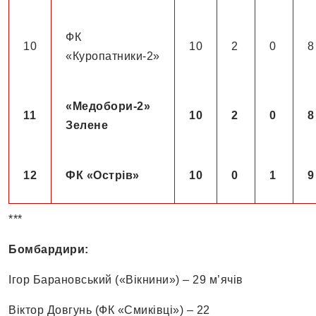
ФК
10
10
2
0
8
«Куропатники-2»
«Медобори-2»
11
10
2
0
8
Зелене
12
ФК «Острів»
10
0
1
9
***
Бомбардири:
Ігор Барановський («Вікнини») – 29 м’ячів
Віктор Довгунь (ФК «Смиківці») – 22