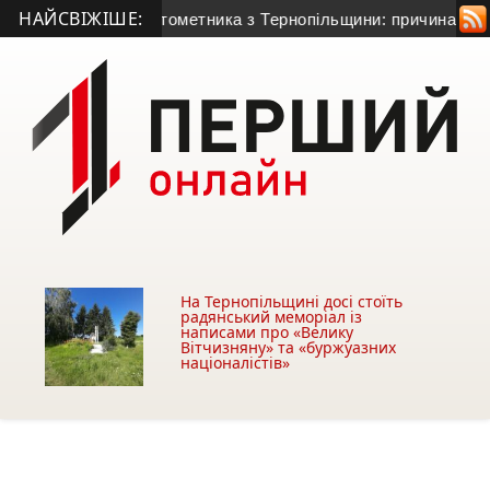
НАЙСВІЖІШЕ:
річного гранатометника з Тернопільщини: причина смерті – г
На Тернопільщині досі стоїть
радянський меморіал із
написами про «Велику
Вітчизняну» та «буржуазних
націоналістів»