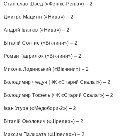
Станіслав Швед («Фенікс-Ренів») – 2
Дмитро Мацигін («Нива») – 2
Андрій Іванків («Нива») – 2
Віталій Солтис («Вікнини») – 2
Роман Гаврилюк («Вікнини») – 2
Микола Лодинський («Вікнини») – 2
Володимир Федун (ФК «Старий Скалат») – 2
Володимир Тофель (ФК «Старий Скалат») – 2
Іван Угура («Медобори-2») – 2
Віталій Околович («Шредер») – 2
Максим Палихата («Шредер») – 2