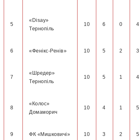
«Disay»
5
10
6
0
4
Тернопіль
6
«Фенікс-Ренів»
10
5
2
3
«Шредер»
7
10
5
1
4
Тернопіль
«Колос»
8
10
4
1
5
Домаморич
9
ФК «Мишковичі»
10
3
2
5