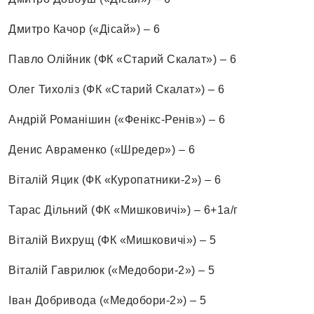
Дмитро Качор («Дісай») – 6
Павло Олійник (ФК «Старий Скалат») – 6
Олег Тихоліз (ФК «Старий Скалат») – 6
Андрій Романішин («Фенікс-Ренів») – 6
Денис Авраменко («Шредер») – 6
Віталій Яцик (ФК «Куропатники-2») – 6
Тарас Дільний (ФК «Мишковичі») – 6+1а/г
Віталій Вихрущ (ФК «Мишковичі») – 5
Віталій Гаврилюк («Медобори-2») – 5
Іван Добривода («Медобори-2») – 5