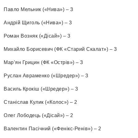
Павло Мельник («Нива») – 3
Андрій Щиголь («Нива») – 3
Роман Возняк («Дісай») – 3
Михайло Борисевич (ФК «Старий Скалат») – 3
Мар’ян Грицин (ФК «Острів») – 3
Руслан Авраменко («Шредер») – 3
Василь Крокіш («Шредер») – 3
Станіслав Кулик («Колос») – 2
Олег Лободець («Дісай») – 2
Валентин Пасічний («Фенікс-Ренів») – 2