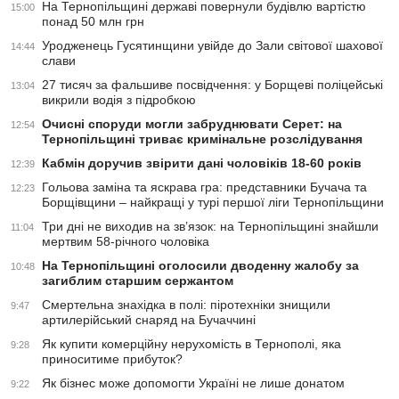
На Тернопільщині державі повернули будівлю вартістю
15:00
понад 50 млн грн
Уродженець Гусятинщини увійде до Зали світової шахової
14:44
слави
27 тисяч за фальшиве посвідчення: у Борщеві поліцейські
13:04
викрили водія з підробкою
Очисні споруди могли забруднювати Серет: на
12:54
Тернопільщині триває кримінальне розслідування
Кабмін доручив звірити дані чоловіків 18-60 років
12:39
Гольова заміна та яскрава гра: представники Бучача та
12:23
Борщівщини – найкращі у турі першої ліги Тернопільщини
Три дні не виходив на зв’язок: на Тернопільщині знайшли
11:04
мертвим 58-річного чоловіка
На Тернопільщині оголосили дводенну жалобу за
10:48
загиблим старшим сержантом
Смертельна знахідка в полі: піротехніки знищили
9:47
артилерійський снаряд на Бучаччині
Як купити комерційну нерухомість в Тернополі, яка
9:28
приноситиме прибуток?
Як бізнес може допомогти Україні не лише донатом
9:22