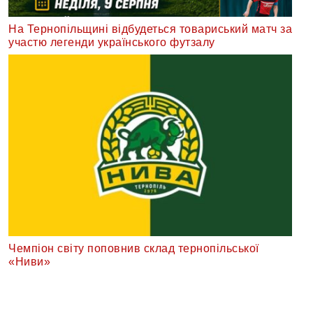
На Тернопільщині відбудеться товариський матч за
участю легенди українського футзалу
Чемпіон світу поповнив склад тернопільської
«Ниви»