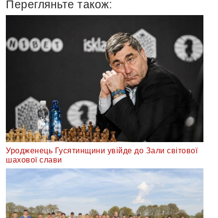
Перегляньте також:
Уродженець Гусятинщини увійде до Зали світової
шахової слави