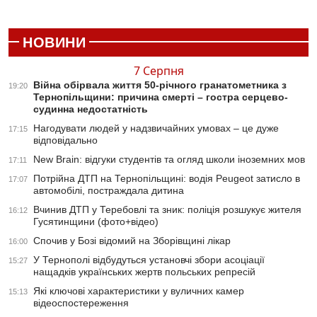
НОВИНИ
7 Серпня
Війна обірвала життя 50-річного гранатометника з
19:20
Тернопільщини: причина смерті – гостра серцево-
судинна недостатність
Нагодувати людей у надзвичайних умовах – це дуже
17:15
відповідально
New Brain: відгуки студентів та огляд школи іноземних мов
17:11
Потрійна ДТП на Тернопільщині: водія Peugeot затисло в
17:07
автомобілі, постраждала дитина
Вчинив ДТП у Теребовлі та зник: поліція розшукує жителя
16:12
Гусятинщини (фото+відео)
Спочив у Бозі відомий на Зборівщині лікар
16:00
У Тернополі відбудуться установчі збори асоціації
15:27
нащадків українських жертв польських репресій
Які ключові характеристики у вуличних камер
15:13
відеоспостереження