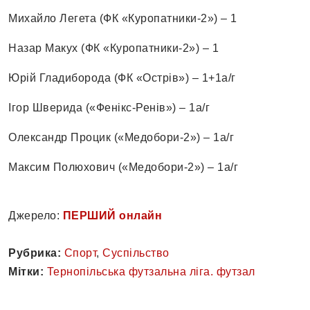
Михайло Легета (ФК «Куропатники-2») – 1
Назар Макух (ФК «Куропатники-2») – 1
Юрій Гладиборода (ФК «Острів») – 1+1а/г
Ігор Шверида («Фенікс-Ренів») – 1а/г
Олександр Процик («Медобори-2») – 1а/г
Максим Полюхович («Медобори-2») – 1а/г
Джерело:
ПЕРШИЙ онлайн
Рубрика:
Спорт
,
Суспільство
Мітки:
Тернопільська футзальна ліга. футзал