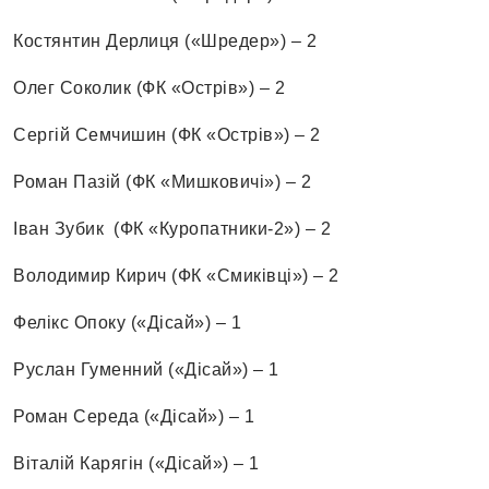
Костянтин Дерлиця («Шредер») – 2
Олег Соколик (ФК «Острів») – 2
Сергій Семчишин (ФК «Острів») – 2
Роман Пазій (ФК «Мишковичі») – 2
Іван Зубик (ФК «Куропатники-2») – 2
Володимир Кирич (ФК «Смиківці») – 2
Фелікс Опоку («Дісай») – 1
Руслан Гуменний («Дісай») – 1
Роман Середа («Дісай») – 1
Віталій Карягін («Дісай») – 1