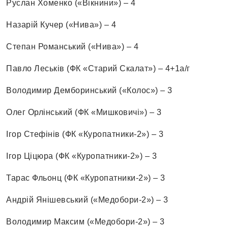
Руслан Хоменко («Вікнини») – 4
Назарій Кучер («Нива») – 4
Степан Романський («Нива») – 4
Павло Леськів (ФК «Старий Скалат») – 4+1а/г
Володимир Демборинський («Колос») – 3
Олег Орлінський (ФК «Мишковичі») – 3
Ігор Стефінів (ФК «Куропатники-2») – 3
Ігор Ціцюра (ФК «Куропатники-2») – 3
Тарас Фльонц (ФК «Куропатники-2») – 3
Андрій Янішевський («Медобори-2») – 3
Володимир Максим («Медобори-2») – 3