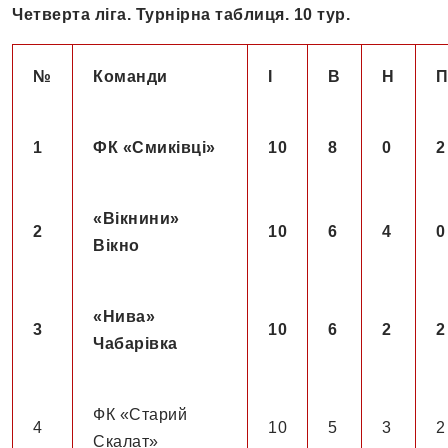
Четверта ліга. Турнірна таблиця. 10 тур.
№
Команди
І
В
Н
1
ФК «Смиківці»
10
8
0
2
«Вікнини»
2
10
6
4
0
Вікно
«Нива»
3
10
6
2
2
Чабарівка
ФК «Старий
4
10
5
3
2
Скалат»