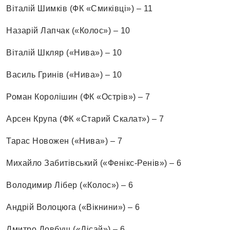
Віталій Шимків (ФК «Смиківці») – 11
Назарій Лапчак («Колос») – 10
Віталій Шкляр («Нива») – 10
Василь Гринів («Нива») – 10
Роман Королішин (ФК «Острів») – 7
Арсен Крупа (ФК «Старий Скалат») – 7
Тарас Новожен («Нива») – 7
Михайло Забитівський («Фенікс-Ренів») – 6
Володимир Лібер («Колос») – 6
Андрій Волоцюга («Вікнини») – 6
Дмитро Довбуш («Дісай») – 6