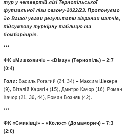
тур у четвертій лізі Тернопільської
футзальної ліги сезону-2022/23. Пропонуємо
до Вашої уваги результати зіграних матчів,
підсумкову турнірну таблицю та
бомбардирів.
***
ФК «Мишковичі» – «Disay» (Тернопіль) – 2:7
(0:4)
Голи:
Василь Рогатий (24, 34) – Максим Шекера
(9), Віталій Карягін (15), Дмитро Качор (16), Роман
Качор (21, 36, 44), Роман Возняк (42).
***
ФК «Смиківці» – «Колос» (Домаморич) – 7:3
(2:0)