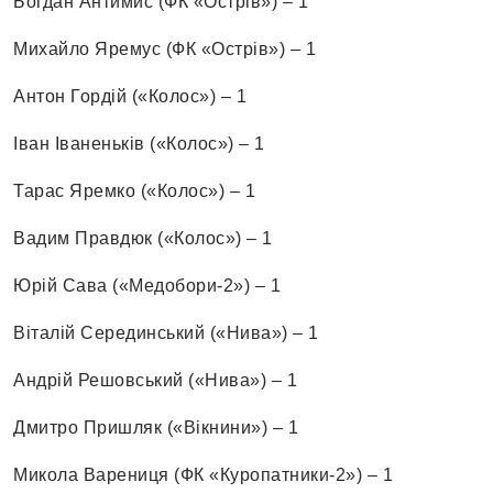
Богдан Антимис (ФК «Острів») – 1
Михайло Яремус (ФК «Острів») – 1
Антон Гордій («Колос») – 1
Іван Іваненьків («Колос») – 1
Тарас Яремко («Колос») – 1
Вадим Правдюк («Колос») – 1
Юрій Сава («Медобори-2») – 1
Віталій Серединський («Нива») – 1
Андрій Решовський («Нива») – 1
Дмитро Пришляк («Вікнини») – 1
Микола Варениця (ФК «Куропатники-2») – 1