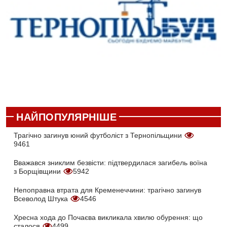
НАЙПОПУЛЯРНІШЕ
Трагічно загинув юний футболіст з Тернопільщини
9461
Вважався зниклим безвісти: підтвердилася загибель воїна
з Борщівщини
5942
Непоправна втрата для Кременеччини: трагічно загинув
Всеволод Штука
4546
Хресна хода до Почаєва викликала хвилю обурення: що
сталося
4499