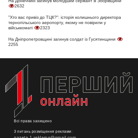
На Донеччині загинув молодший сержант зі Зборівщини
2632
"Хто вас привіз до ТЦК?": історія колишнього директора
тернопільського аеропорту, якому не повірили у
військкоматі
2323
На Дніпропетровщині загинув солдат із Гусятинщини
2255
Всі права захищено
З питань розміщення реклами:
gazeta.1.reklama@gmail.com