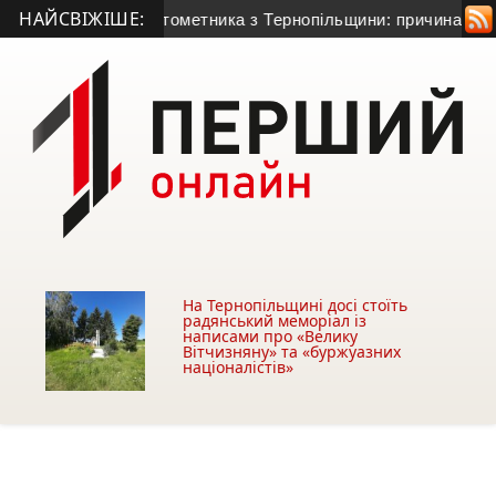
НАЙСВІЖІШЕ:
 50-річного гранатометника з Тернопільщини: причина смерті
На Тернопільщині досі стоїть
радянський меморіал із
написами про «Велику
Вітчизняну» та «буржуазних
націоналістів»