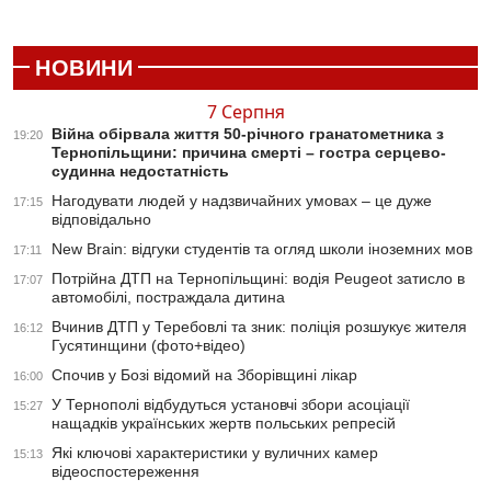
НОВИНИ
7 Серпня
Війна обірвала життя 50-річного гранатометника з
19:20
Тернопільщини: причина смерті – гостра серцево-
судинна недостатність
Нагодувати людей у надзвичайних умовах – це дуже
17:15
відповідально
New Brain: відгуки студентів та огляд школи іноземних мов
17:11
Потрійна ДТП на Тернопільщині: водія Peugeot затисло в
17:07
автомобілі, постраждала дитина
Вчинив ДТП у Теребовлі та зник: поліція розшукує жителя
16:12
Гусятинщини (фото+відео)
Спочив у Бозі відомий на Зборівщині лікар
16:00
У Тернополі відбудуться установчі збори асоціації
15:27
нащадків українських жертв польських репресій
Які ключові характеристики у вуличних камер
15:13
відеоспостереження