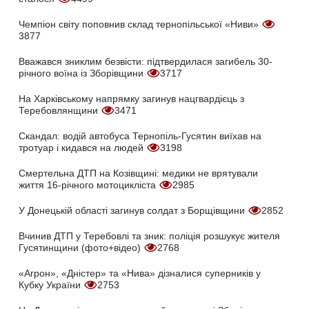
Чемпіон світу поповнив склад тернопільської «Ниви»
3877
Вважався зниклим безвісти: підтвердилася загибель 30-
річного воїна із Зборівщини
3717
На Харківському напрямку загинув нацгвардієць з
Теребовлянщини
3471
Скандал: водій автобуса Тернопіль-Гусятин виїхав на
тротуар і кидався на людей
3198
Смертельна ДТП на Козівщині: медики не врятували
життя 16-річного мотоцикліста
2985
У Донецькій області загинув солдат з Борщівщини
2852
Вчинив ДТП у Теребовлі та зник: поліція розшукує жителя
Гусятинщини (фото+відео)
2768
«Агрон», «Дністер» та «Нива» дізналися суперників у
Кубку України
2753