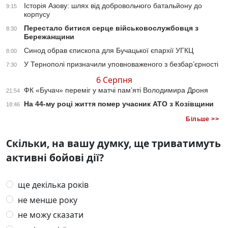
Історія Азову: шлях від добровольчого батальйону до
9:15
корпусу
Перестало битися серце військовослужбовця з
8:30
Бережанщини
Синод обрав єпископа для Бучацької єпархії УГКЦ
8:00
У Тернополі призначили уповноваженого з безбар’єрності
7:30
6 Серпня
ФК «Бучач» переміг у матчі пам’яті Володимира Дроня
21:54
На 44-му році життя помер учасник АТО з Козівщини
18:46
Більше >>
Скільки, на вашу думку, ще триватимуть
активні бойові дії?
ще декілька років
не менше року
не можу сказати