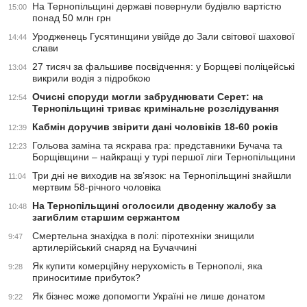
На Тернопільщині державі повернули будівлю вартістю
15:00
понад 50 млн грн
Уродженець Гусятинщини увійде до Зали світової шахової
14:44
слави
27 тисяч за фальшиве посвідчення: у Борщеві поліцейські
13:04
викрили водія з підробкою
Очисні споруди могли забруднювати Серет: на
12:54
Тернопільщині триває кримінальне розслідування
Кабмін доручив звірити дані чоловіків 18-60 років
12:39
Гольова заміна та яскрава гра: представники Бучача та
12:23
Борщівщини – найкращі у турі першої ліги Тернопільщини
Три дні не виходив на зв’язок: на Тернопільщині знайшли
11:04
мертвим 58-річного чоловіка
На Тернопільщині оголосили дводенну жалобу за
10:48
загиблим старшим сержантом
Смертельна знахідка в полі: піротехніки знищили
9:47
артилерійський снаряд на Бучаччині
Як купити комерційну нерухомість в Тернополі, яка
9:28
приноситиме прибуток?
Як бізнес може допомогти Україні не лише донатом
9:22