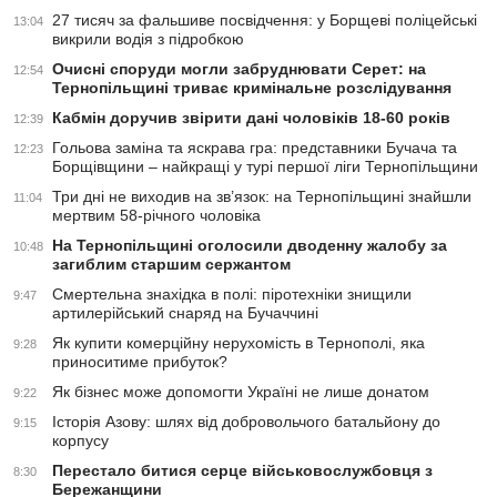
27 тисяч за фальшиве посвідчення: у Борщеві поліцейські
13:04
викрили водія з підробкою
Очисні споруди могли забруднювати Серет: на
12:54
Тернопільщині триває кримінальне розслідування
Кабмін доручив звірити дані чоловіків 18-60 років
12:39
Гольова заміна та яскрава гра: представники Бучача та
12:23
Борщівщини – найкращі у турі першої ліги Тернопільщини
Три дні не виходив на зв’язок: на Тернопільщині знайшли
11:04
мертвим 58-річного чоловіка
На Тернопільщині оголосили дводенну жалобу за
10:48
загиблим старшим сержантом
Смертельна знахідка в полі: піротехніки знищили
9:47
артилерійський снаряд на Бучаччині
Як купити комерційну нерухомість в Тернополі, яка
9:28
приноситиме прибуток?
Як бізнес може допомогти Україні не лише донатом
9:22
Історія Азову: шлях від добровольчого батальйону до
9:15
корпусу
Перестало битися серце військовослужбовця з
8:30
Бережанщини