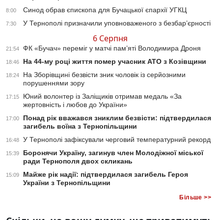
Синод обрав єпископа для Бучацької єпархії УГКЦ
8:00
У Тернополі призначили уповноваженого з безбар’єрності
7:30
6 Серпня
ФК «Бучач» переміг у матчі пам’яті Володимира Дроня
21:54
На 44-му році життя помер учасник АТО з Козівщини
18:46
На Зборівщині безвісти зник чоловік із серйозними
18:24
порушеннями зору
Юний волонтер із Заліщиків отримав медаль «За
17:15
жертовність і любов до України»
Понад рік вважався зниклим безвісти: підтвердилася
17:00
загибель воїна з Тернопільщини
У Тернополі зафіксували черговий температурний рекорд
16:48
Боронячи Україну, загинув член Молодіжної міської
15:39
ради Тернополя двох скликань
Майже рік надії: підтвердилася загибель Героя
15:09
України з Тернопільщини
Більше >>