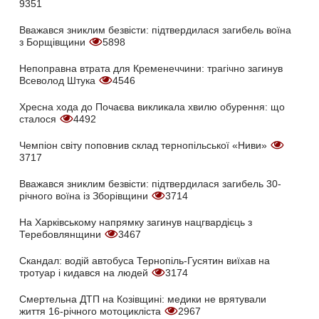
9351
Вважався зниклим безвісти: підтвердилася загибель воїна
з Борщівщини
5898
Непоправна втрата для Кременеччини: трагічно загинув
Всеволод Штука
4546
Хресна хода до Почаєва викликала хвилю обурення: що
сталося
4492
Чемпіон світу поповнив склад тернопільської «Ниви»
3717
Вважався зниклим безвісти: підтвердилася загибель 30-
річного воїна із Зборівщини
3714
На Харківському напрямку загинув нацгвардієць з
Теребовлянщини
3467
Скандал: водій автобуса Тернопіль-Гусятин виїхав на
тротуар і кидався на людей
3174
Смертельна ДТП на Козівщині: медики не врятували
життя 16-річного мотоцикліста
2967