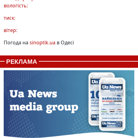
вологість:
тиск:
вітер:
Погода на
sinoptik.ua
в Одесі
РЕКЛАМА