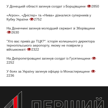
У Донецькій області загинув солдат з Борщівщини
2850
«Агрон», «Дністер» та «Нива» дізналися суперників у
Кубку України
2752
На Донеччині загинув молодший сержант зі Зборівщини
2630
"Хто вас привіз до ТЦК?": історія колишнього директора
тернопільського аеропорту, якому не повірили у
військкоматі
2322
На Дніпропетровщині загинув солдат із Гусятинщини
2252
У боях за Україну загинув офіцер із Монастирищини
2236