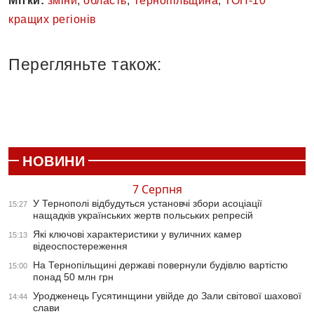
Мітки:
зміни
,
область
,
Тернопільщина
,
ТОП-10
кращих регіонів
Перегляньте також:
НОВИНИ
7 Серпня
У Тернополі відбудуться установчі збори асоціації
15:27
нащадків українських жертв польських репресій
Які ключові характеристики у вуличних камер
15:13
відеоспостереження
На Тернопільщині державі повернули будівлю вартістю
15:00
понад 50 млн грн
Уродженець Гусятинщини увійде до Зали світової шахової
14:44
слави