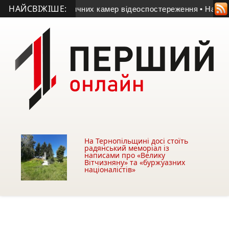
НАЙСВІЖІШЕ:
ктеристики у вуличних камер відеоспостереження
• На Терноп
На Тернопільщині досі стоїть
радянський меморіал із
написами про «Велику
Вітчизняну» та «буржуазних
націоналістів»