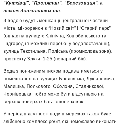
“Кутківці”, “Пронятин”, “Березовиця”, а
також довколишніх сіл.
З водою будуть мешканці центральної частини
міста, мікрорайонів “Новий світ” і “Старий парк”
(однак на вулицях Клінічна, Коцюбинського та
Підгородня можливі перебої у водопостачанні),
вулиць Текстильна, Поліська (промислова зона),
проспекту Злуки, 1-25 (непарний бік).
Вода з пониженим тиском подаватиметься у
помешкання на вулицях Бродівська, Лук’яновича,
Малишка, Польового, Оболоня, Стадникової,
Чернівецька, тобто може бути відсутньою на
верхніх поверхах багатоповерхівок.
У період відсутності води в мережах також буде
здійснено комплекс робіт, які неможливо виконати