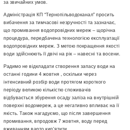
за звичайних умов.
Адміністрація КП “Тернопільводоканал” просить
вибачення за тимчасові незручності та зазначає,
що промивання водопровідних мереж – щорічна
процедура, передбачена технологією експлуатації
водопровідних мереж. З метою покращення якості
води здійснюють її двічі на рік – навесні та восени.
Радимо не відкладати створення запасу води на
останні години 4 жовтня , оскільки через
інтенсивний розбір води протягом короткого
періоду великою кількістю споживачів
відбувається збурення осаду заліза на внутрішній
поверхні водомереж, а це негативно впливає на її
якість. Також нагадуємо, що після завершення
промивання, впродовж 7 жовтня, воду перед
вживанням варто кип’ятити.