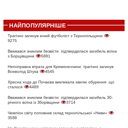
НАЙПОПУЛЯРНІШЕ
Трагічно загинув юний футболіст з Тернопільщини
9275
Вважався зниклим безвісти: підтвердилася загибель воїна
з Борщівщини
5881
Непоправна втрата для Кременеччини: трагічно загинув
Всеволод Штука
4545
Хресна хода до Почаєва викликала хвилю обурення: що
сталося
4489
Вважався зниклим безвісти: підтвердилася загибель 30-
річного воїна із Зборівщини
3714
Чемпіон світу поповнив склад тернопільської «Ниви»
3598