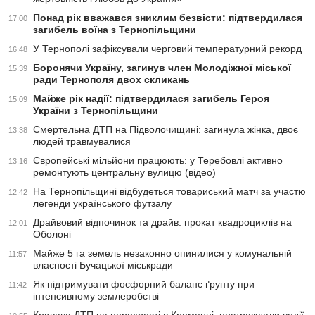
Понад рік вважався зниклим безвісти: підтвердилася
17:00
загибель воїна з Тернопільщини
У Тернополі зафіксували черговий температурний рекорд
16:48
Боронячи Україну, загинув член Молодіжної міської
15:39
ради Тернополя двох скликань
Майже рік надії: підтвердилася загибель Героя
15:09
України з Тернопільщини
Смертельна ДТП на Підволочищині: загинула жінка, двоє
13:38
людей травмувалися
Європейські мільйони працюють: у Теребовлі активно
13:16
ремонтують центральну вулицю (відео)
На Тернопільщині відбудеться товариський матч за участю
12:42
легенди українського футзалу
Драйвовий відпочинок та драйв: прокат квадроциклів на
12:01
Оболоні
Майже 5 га земель незаконно опинилися у комунальній
11:57
власності Бучацької міськради
Як підтримувати фосфорний баланс ґрунту при
11:42
інтенсивному землеробстві