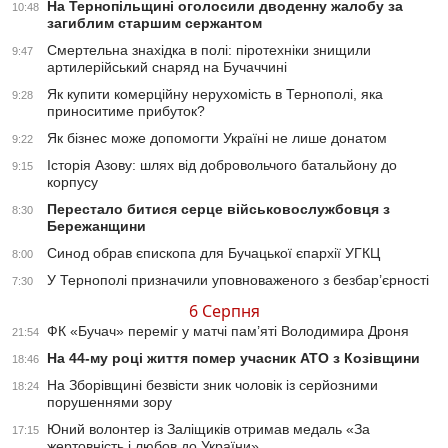
На Тернопільщині оголосили дводенну жалобу за
10:48
загиблим старшим сержантом
Смертельна знахідка в полі: піротехніки знищили
9:47
артилерійський снаряд на Бучаччині
Як купити комерційну нерухомість в Тернополі, яка
9:28
приноситиме прибуток?
Як бізнес може допомогти Україні не лише донатом
9:22
Історія Азову: шлях від добровольчого батальйону до
9:15
корпусу
Перестало битися серце військовослужбовця з
8:30
Бережанщини
Синод обрав єпископа для Бучацької єпархії УГКЦ
8:00
У Тернополі призначили уповноваженого з безбар’єрності
7:30
6 Серпня
ФК «Бучач» переміг у матчі пам’яті Володимира Дроня
21:54
На 44-му році життя помер учасник АТО з Козівщини
18:46
На Зборівщині безвісти зник чоловік із серйозними
18:24
порушеннями зору
Юний волонтер із Заліщиків отримав медаль «За
17:15
жертовність і любов до України»