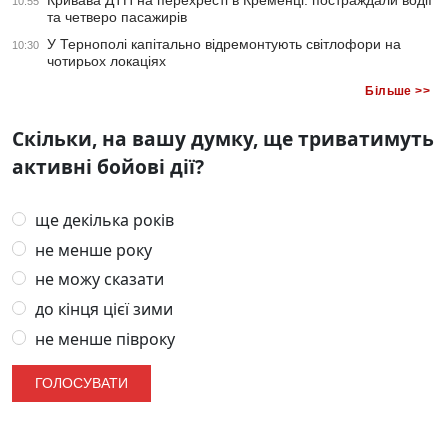
Кривава ДТП на перехресті в Кременці: постраждали водії
10:55
та четверо пасажирів
У Тернополі капітально відремонтують світлофори на
10:30
чотирьох локаціях
Більше >>
Скільки, на вашу думку, ще триватимуть
активні бойові дії?
ще декілька років
не менше року
не можу сказати
до кінця цієї зими
не менше півроку