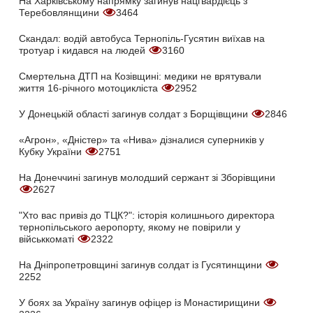
На Харківському напрямку загинув нацгвардієць з
Теребовлянщини
3464
Скандал: водій автобуса Тернопіль-Гусятин виїхав на
тротуар і кидався на людей
3160
Смертельна ДТП на Козівщині: медики не врятували
життя 16-річного мотоцикліста
2952
У Донецькій області загинув солдат з Борщівщини
2846
«Агрон», «Дністер» та «Нива» дізналися суперників у
Кубку України
2751
На Донеччині загинув молодший сержант зі Зборівщини
2627
"Хто вас привіз до ТЦК?": історія колишнього директора
тернопільського аеропорту, якому не повірили у
військкоматі
2322
На Дніпропетровщині загинув солдат із Гусятинщини
2252
У боях за Україну загинув офіцер із Монастирищини