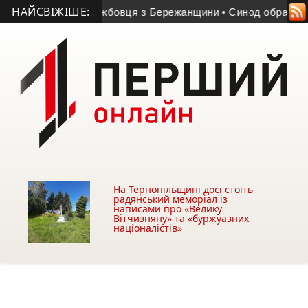
НАЙСВІЖІШЕ:
військовослужбовця з Бережанщини
• Синод обрав єпископа 
На Тернопільщині досі стоїть
радянський меморіал із
написами про «Велику
Вітчизняну» та «буржуазних
націоналістів»