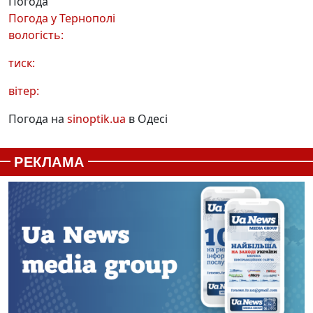
Погода
Погода у
Тернополі
вологість:
тиск:
вітер:
Погода на
sinoptik.ua
в Одесі
РЕКЛАМА