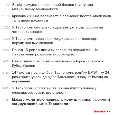
Як підтримувати фосфорний баланс ґрунту при
11:42
інтенсивному землеробстві
Кривава ДТП на перехресті в Кременці: постраждали водії
10:55
та четверо пасажирів
У Тернополі капітально відремонтують світлофори на
10:30
чотирьох локаціях
У Тернополі перевірили кондиціонери в транспорті:
10:00
порушення вже виявили
Понад 15 років у швейній справі: як підприємець із
9:30
Лановеччини розширив виробництво
Стало відомо, коли великогаївський «Агрон» стартує у
9:00
Кубку України
147 км/год у селищі біля Тернополя: водійку BMW, яку 24
8:30
рази притягували до відповідальності, знову спіймали на
порушенні
У Тернополі чоловік випав із вікна п’ятого поверху:
8:00
очевидці розповіли, що сталося
Мама з молитвою написала ікону для сина: на фронті
7:30
загинув захисник із Тернополя
Більше >>