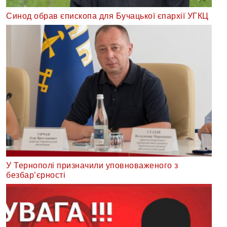
Синод обрав єпископа для Бучацької єпархії УГКЦ
У Тернополі призначили уповноваженого з
безбар’єрності