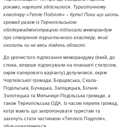
роками, нарешті здійснилося. Туристичному
кластеру «Тепле Поділля» – бути! Поки що шість
громад разом із Тернопільською
облдержадміністрацією підписали меморандум
про створення туристичного кластеру, який
охопить чи не весь південь області.
До урочистого підписання меморандуму (який, до
слова, вперше підписували на планшеті стилусом,
окрім паперового варіанту) долучилися, окрім
Чортківської громади, Борщівська, Скала-
Подільська, Бучацька, Заліщицька, Більче-
Золотецька та Мельнице-Подільська громади, а
також Тернопільська ОДА. Із часом перелік громад,
котрі мають що запропонувати туристам та
захочуть стати частинкою «Теплого Поділля»,
збільшуватиметься.