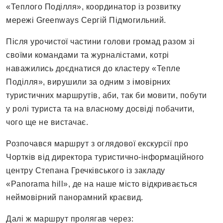
«Теплого Поділля», координатор із розвитку
мережі Greenways Сергій Підмогильний.
Після урочистої частини голови громад разом зі
своїми командами та журналістами, котрі
наважились доєднатися до кластеру «Тепле
Поділля», вирушили за одним з імовірних
туристичних маршрутів, аби, так би мовити, побути
у ролі туриста та на власному досвіді побачити,
чого ще не вистачає.
Розпочався маршрут з оглядової екскурсії про
Чортків від директора туристично-інформаційного
центру Степана Гречківського із закладу
«Panorama hill», де на наше місто відкривається
неймовірний панорамний краєвид.
Далі ж маршрут пролягав через: