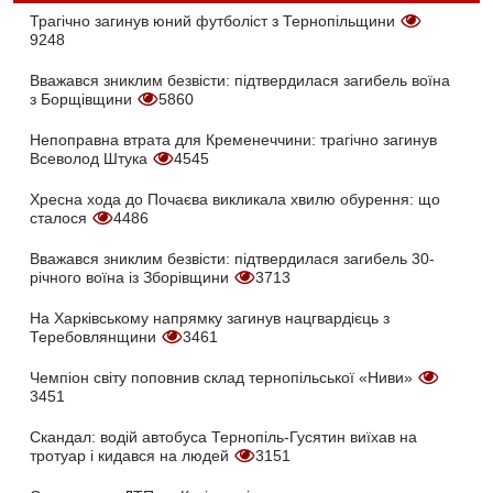
Трагічно загинув юний футболіст з Тернопільщини
9248
Вважався зниклим безвісти: підтвердилася загибель воїна
з Борщівщини
5860
Непоправна втрата для Кременеччини: трагічно загинув
Всеволод Штука
4545
Хресна хода до Почаєва викликала хвилю обурення: що
сталося
4486
Вважався зниклим безвісти: підтвердилася загибель 30-
річного воїна із Зборівщини
3713
На Харківському напрямку загинув нацгвардієць з
Теребовлянщини
3461
Чемпіон світу поповнив склад тернопільської «Ниви»
3451
Скандал: водій автобуса Тернопіль-Гусятин виїхав на
тротуар і кидався на людей
3151