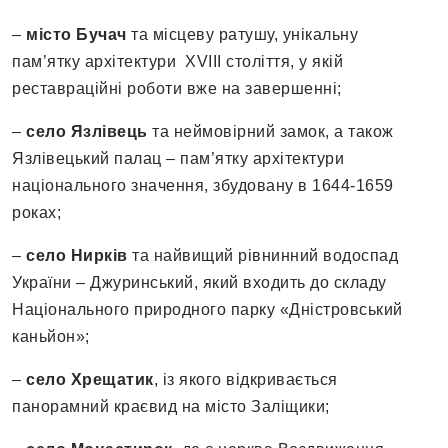
–
місто Бучач
та місцеву ратушу, унікальну
пам’ятку архітектури XVIII століття, у якій
реставраційні роботи вже на завершенні;
–
село Язлівець
та неймовірний замок, а також
Язлівецький палац – пам’ятку архітектури
національного значення, збудовану в 1644-1659
роках;
–
село Нирків
та найвищий рівнинний водоспад
України – Джуринський, який входить до складу
Національного природного парку «Дністровський
каньйон»;
–
село Хрещатик
, із якого відкривається
панорамний краєвид на місто Заліщики;