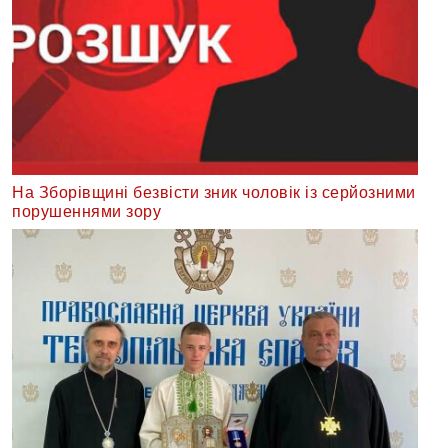
На Зборівщині безвісти зник чоловік із серйозними
порушеннями зору