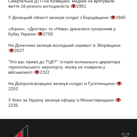
Смертельна ДТП на Козівщині: медики не врятували
життя 16-річного мотоцикліста
2951
У Донецькій області загинув солдат з Борщівщини
2845
«Агрон», «Дністер» та «Нива» дізналися суперників у
Кубку України
2750
На Донеччині загинув молодший сержант зі Зборівщини
2627
"Хто вас привіз до ТЦК?": історія колишнього директора
тернопільського аеропорту, якому не повірили у
військкоматі
2322
На Дніпропетровщині загинув солдат із Гусятинщини
2252
У боях за Україну загинув офіцер із Монастирищини
2236