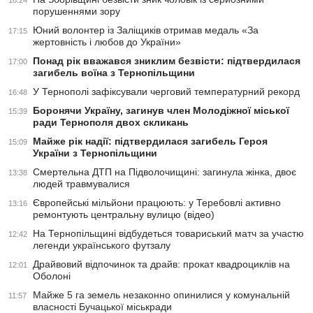
18:24
порушеннями зору
Юний волонтер із Заліщиків отримав медаль «За
17:15
жертовність і любов до України»
Понад рік вважався зниклим безвісти: підтвердилася
17:00
загибель воїна з Тернопільщини
У Тернополі зафіксували черговий температурний рекорд
16:48
Боронячи Україну, загинув член Молодіжної міської
15:39
ради Тернополя двох скликань
Майже рік надії: підтвердилася загибель Героя
15:09
України з Тернопільщини
Смертельна ДТП на Підволочищині: загинула жінка, двоє
13:38
людей травмувалися
Європейські мільйони працюють: у Теребовлі активно
13:16
ремонтують центральну вулицю (відео)
На Тернопільщині відбудеться товариський матч за участю
12:42
легенди українського футзалу
Драйвовий відпочинок та драйв: прокат квадроциклів на
12:01
Оболоні
Майже 5 га земель незаконно опинилися у комунальній
11:57
власності Бучацької міськради