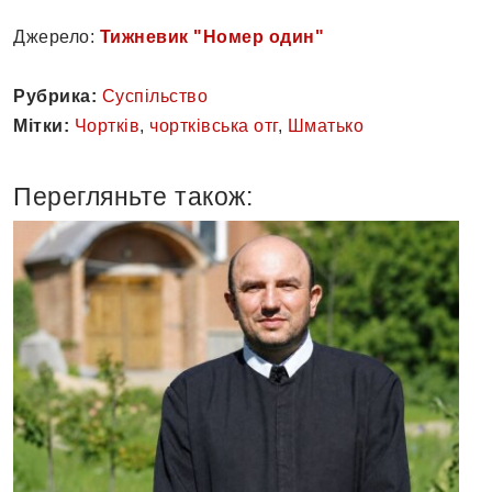
Джерело:
Тижневик "Номер один"
Рубрика:
Суспільство
Мітки:
Чортків
,
чортківська отг
,
Шматько
Перегляньте також: