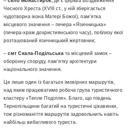
–
село Монастирок,
де є церква Воздвиження
Чесного Хреста (XVIII ст., у ній зберігається
чудотворна ікона Матері Божої), пам’ятка
місцевого значення – печера «Язичницька»
(печера-храм дохристиянського часу), поблизу якої
розташований язичницький жертовник;
–
смт Скала-Подільська
та місцевий замок –
оборонну споруду, пам’ятку архітектури
національного значення.
Це лише один із багатьох імовірних маршрутів,
над яким працюватиме робоча група туристичного
кластеру «Тепле Поділля». Благо, що південь
Тернопільщини багатий на туристичні цікавинки,
тож різноманіття маршрутів задовольнить навіть
найбільш вибагливого туриста.