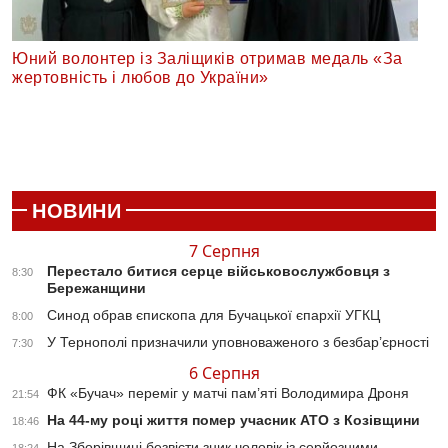
Юний волонтер із Заліщиків отримав медаль «За
жертовність і любов до України»
НОВИНИ
7 Серпня
Перестало битися серце військовослужбовця з
8:30
Бережанщини
Синод обрав єпископа для Бучацької єпархії УГКЦ
8:00
У Тернополі призначили уповноваженого з безбар’єрності
7:30
6 Серпня
ФК «Бучач» переміг у матчі пам’яті Володимира Дроня
21:54
На 44-му році життя помер учасник АТО з Козівщини
18:46
На Зборівщині безвісти зник чоловік із серйозними