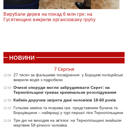
Вирубали дерев на понад 6 млн грн: на
Гусятинщині викрили організовану групу
НОВИНИ
7 Серпня
27 тисяч за фальшиве посвідчення: у Борщеві поліцейські
13:04
викрили водія з підробкою
Очисні споруди могли забруднювати Серет: на
12:54
Тернопільщині триває кримінальне розслідування
Кабмін доручив звірити дані чоловіків 18-60 років
12:39
Гольова заміна та яскрава гра: представники Бучача та
12:23
Борщівщини – найкращі у турі першої ліги Тернопільщини
Три дні не виходив на зв’язок: на Тернопільщині знайшли
11:04
мертвим 58-річного чоловіка