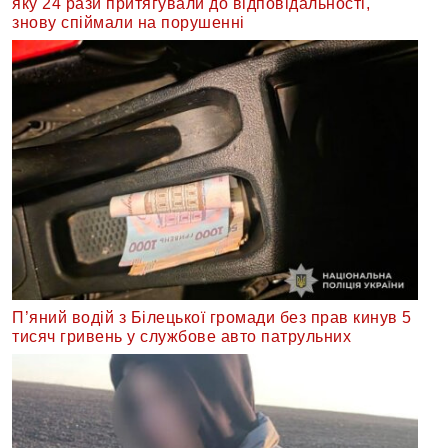
яку 24 рази притягували до відповідальності,
знову спіймали на порушенні
П’яний водій з Білецької громади без прав кинув 5
тисяч гривень у службове авто патрульних