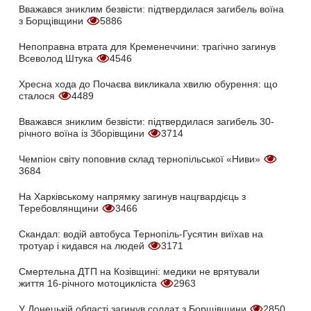
Вважався зниклим безвісти: підтвердилася загибель воїна
з Борщівщини
5886
Непоправна втрата для Кременеччини: трагічно загинув
Всеволод Штука
4546
Хресна хода до Почаєва викликала хвилю обурення: що
сталося
4489
Вважався зниклим безвісти: підтвердилася загибель 30-
річного воїна із Зборівщини
3714
Чемпіон світу поповнив склад тернопільської «Ниви»
3684
На Харківському напрямку загинув нацгвардієць з
Теребовлянщини
3466
Скандал: водій автобуса Тернопіль-Гусятин виїхав на
тротуар і кидався на людей
3171
Смертельна ДТП на Козівщині: медики не врятували
життя 16-річного мотоцикліста
2963
У Донецькій області загинув солдат з Борщівщини
2850