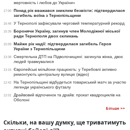
жертовність і любов до України»
Понад рік вважався зниклим безвісти: підтвердилася
17:00
загибель воїна з Тернопільщини
У Тернополі зафіксували черговий температурний рекорд
16:48
Боронячи Україну, загинув член Молодіжної міської
15:39
ради Тернополя двох скликань
Майже рік надії: підтвердилася загибель Героя
15:09
України з Тернопільщини
Смертельна ДТП на Підволочищині: загинула жінка, двоє
13:38
людей травмувалися
Європейські мільйони працюють: у Теребовлі активно
13:16
ремонтують центральну вулицю (відео)
На Тернопільщині відбудеться товариський матч за участю
12:42
легенди українського футзалу
Драйвовий відпочинок та драйв: прокат квадроциклів на
12:01
Оболоні
Більше >>
Скільки, на вашу думку, ще триватимуть