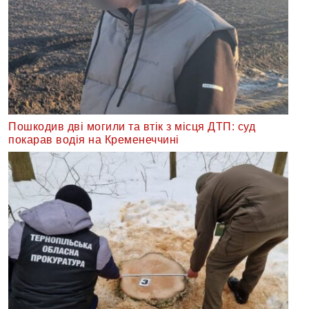
Пошкодив дві могили та втік з місця ДТП: суд
покарав водія на Кременеччині