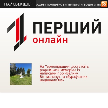
НАЙСВІЖІШЕ:
ідчення: у Борщеві поліцейські викрили водія з підробкою
•
На Тернопільщині досі стоїть
радянський меморіал із
написами про «Велику
Вітчизняну» та «буржуазних
націоналістів»