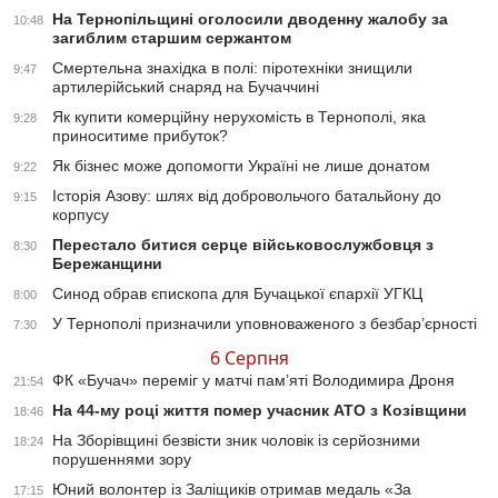
На Тернопільщині оголосили дводенну жалобу за
10:48
загиблим старшим сержантом
Смертельна знахідка в полі: піротехніки знищили
9:47
артилерійський снаряд на Бучаччині
Як купити комерційну нерухомість в Тернополі, яка
9:28
приноситиме прибуток?
Як бізнес може допомогти Україні не лише донатом
9:22
Історія Азову: шлях від добровольчого батальйону до
9:15
корпусу
Перестало битися серце військовослужбовця з
8:30
Бережанщини
Синод обрав єпископа для Бучацької єпархії УГКЦ
8:00
У Тернополі призначили уповноваженого з безбар’єрності
7:30
6 Серпня
ФК «Бучач» переміг у матчі пам’яті Володимира Дроня
21:54
На 44-му році життя помер учасник АТО з Козівщини
18:46
На Зборівщині безвісти зник чоловік із серйозними
18:24
порушеннями зору
Юний волонтер із Заліщиків отримав медаль «За
17:15