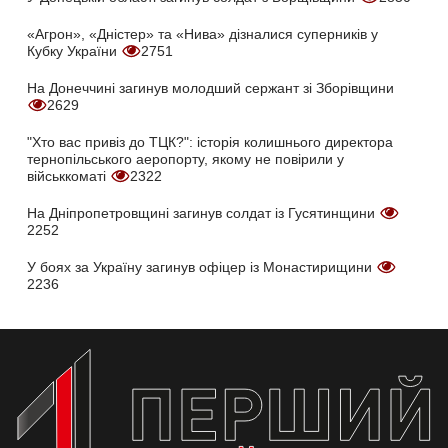
«Агрон», «Дністер» та «Нива» дізналися суперників у
Кубку України
2751
На Донеччині загинув молодший сержант зі Зборівщини
2629
"Хто вас привіз до ТЦК?": історія колишнього директора
тернопільського аеропорту, якому не повірили у
військкоматі
2322
На Дніпропетровщині загинув солдат із Гусятинщини
2252
У боях за Україну загинув офіцер із Монастирищини
2236