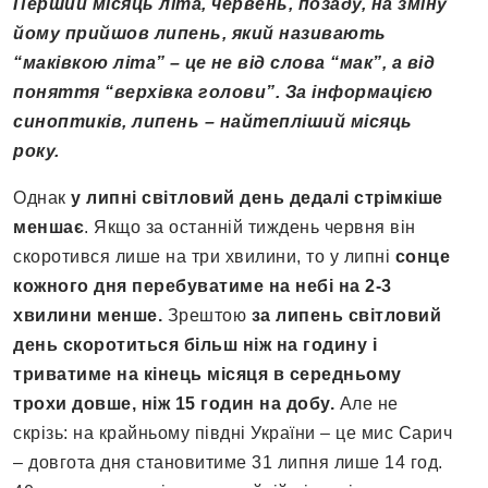
Перший місяць літа, червень, позаду, на зміну
йому прийшов липень, який називають
“маківкою літа” – це не від слова “мак”, а від
поняття “верхівка голови”. За інформацією
синоптиків, липень – найтепліший місяць
року.
Однак
у липні світловий день дедалі стрімкіше
меншає
. Якщо за останній тиждень червня він
скоротився лише на три хвилини, то у липні
сонце
кожного дня перебуватиме на небі на 2-3
хвилини менше.
Зрештою
за липень світловий
день скоротиться більш ніж на годину і
триватиме на кінець місяця в середньому
трохи довше, ніж 15 годин на добу.
Але не
скрізь: на крайньому півдні України – це мис Сарич
– довгота дня становитиме 31 липня лише 14 год.