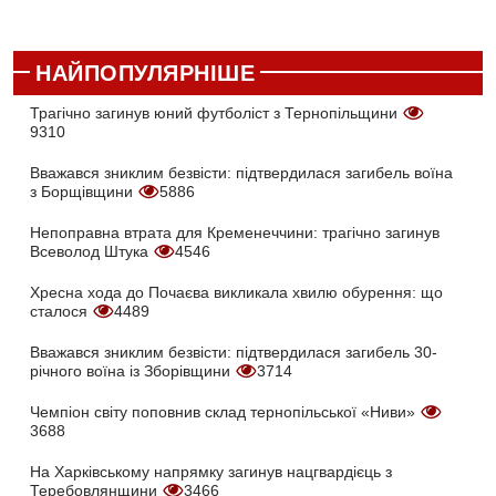
НАЙПОПУЛЯРНІШЕ
Трагічно загинув юний футболіст з Тернопільщини
9310
Вважався зниклим безвісти: підтвердилася загибель воїна
з Борщівщини
5886
Непоправна втрата для Кременеччини: трагічно загинув
Всеволод Штука
4546
Хресна хода до Почаєва викликала хвилю обурення: що
сталося
4489
Вважався зниклим безвісти: підтвердилася загибель 30-
річного воїна із Зборівщини
3714
Чемпіон світу поповнив склад тернопільської «Ниви»
3688
На Харківському напрямку загинув нацгвардієць з
Теребовлянщини
3466