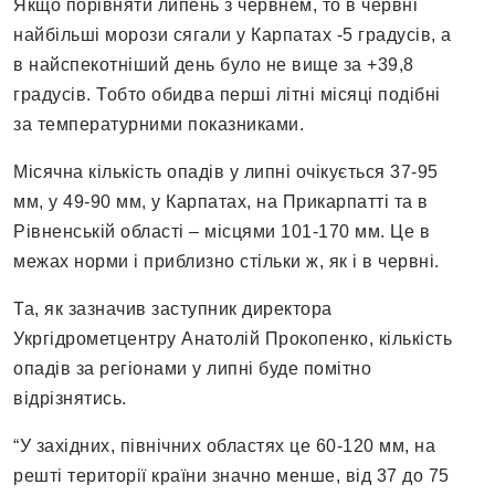
Якщо порівняти липень з червнем, то в червні
найбільші морози сягали у Карпатах -5 градусів, а
в найспекотніший день було не вище за +39,8
градусів. Тобто обидва перші літні місяці подібні
за температурними показниками.
Місячна кількість опадів у липні очікується 37-95
мм, у 49-90 мм, у Карпатах, на Прикарпатті та в
Рівненській області – місцями 101-170 мм. Це в
межах норми і приблизно стільки ж, як і в червні.
Та, як зазначив заступник директора
Укргідрометцентру Анатолій Прокопенко, кількість
опадів за регіонами у липні буде помітно
відрізнятись.
“У західних, північних областях це 60-120 мм, на
решті території країни значно менше, від 37 до 75