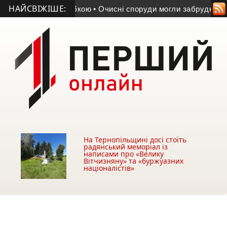
НАЙСВІЖІШЕ:
дія з підробкою
• Очисні споруди могли забруднювати Серет:
На Тернопільщині досі стоїть
радянський меморіал із
написами про «Велику
Вітчизняну» та «буржуазних
націоналістів»