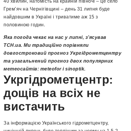
40 хвилин, натомість на крайній півночі – це село
Грем’яч на Чернігівщині – день 31 липня буде
найдовшим в Україні і триватиме аж 15 з
половиною годин.
Яка погода чекає на нас у липні, з’ясував
ТСН.ua. Ми традиційно порівняли
довгостроковий прогноз Укргідрометцентру
та узагальнений прогноз двох популярних
метеосайтів: meteofor і sinoptik.
Укргідрометцентр:
дощів на всіх не
вистачить
За інформацією Українського гідрометцентру,
нинішній липень буде теплішим за норму на 1,5-2