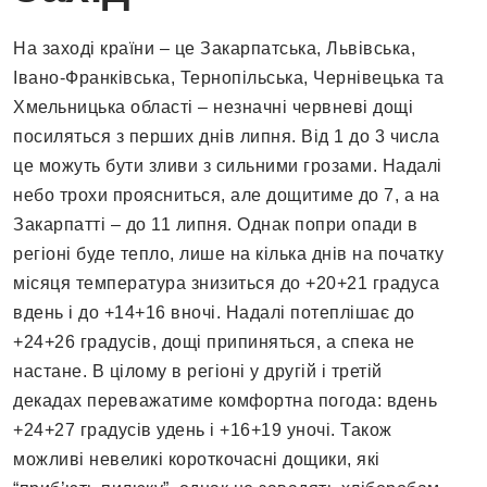
На заході країни – це Закарпатська, Львівська,
Івано-Франківська, Тернопільська, Чернівецька та
Хмельницька області – незначні червневі дощі
посиляться з перших днів липня. Від 1 до 3 числа
це можуть бути зливи з сильними грозами. Надалі
небо трохи проясниться, але дощитиме до 7, а на
Закарпатті – до 11 липня. Однак попри опади в
регіоні буде тепло, лише на кілька днів на початку
місяця температура знизиться до +20+21 градуса
вдень і до +14+16 вночі. Надалі потеплішає до
+24+26 градусів, дощі припиняться, а спека не
настане. В цілому в регіоні у другій і третій
декадах переважатиме комфортна погода: вдень
+24+27 градусів удень і +16+19 уночі. Також
можливі невеликі короткочасні дощики, які