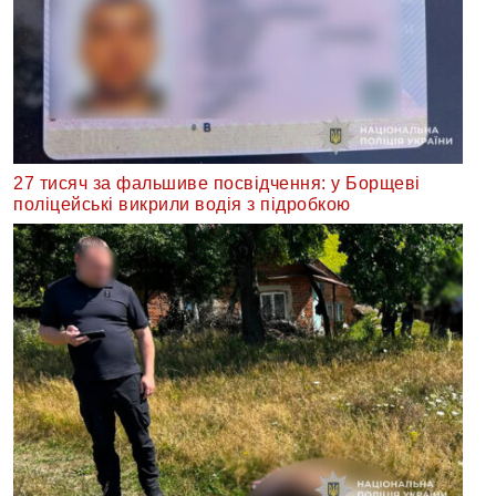
27 тисяч за фальшиве посвідчення: у Борщеві
поліцейські викрили водія з підробкою