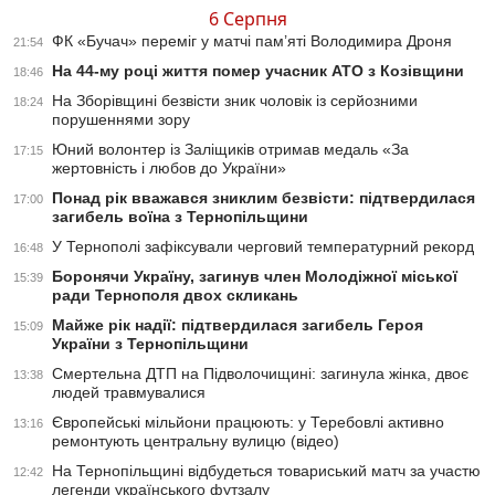
6 Серпня
ФК «Бучач» переміг у матчі пам’яті Володимира Дроня
21:54
На 44-му році життя помер учасник АТО з Козівщини
18:46
На Зборівщині безвісти зник чоловік із серйозними
18:24
порушеннями зору
Юний волонтер із Заліщиків отримав медаль «За
17:15
жертовність і любов до України»
Понад рік вважався зниклим безвісти: підтвердилася
17:00
загибель воїна з Тернопільщини
У Тернополі зафіксували черговий температурний рекорд
16:48
Боронячи Україну, загинув член Молодіжної міської
15:39
ради Тернополя двох скликань
Майже рік надії: підтвердилася загибель Героя
15:09
України з Тернопільщини
Смертельна ДТП на Підволочищині: загинула жінка, двоє
13:38
людей травмувалися
Європейські мільйони працюють: у Теребовлі активно
13:16
ремонтують центральну вулицю (відео)
На Тернопільщині відбудеться товариський матч за участю
12:42
легенди українського футзалу