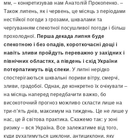
мм, – конкретизував нам Анатолій Прокопенко. –
Також липень, як і червень, це місяць з періодами
нестійкої погоди з грозами, шквалами та
чергуванням спекотної посушливої погоди і більш
прохолодної.
Перша декада липня буде
спекотною і без опадів, короткочасні дощі і
навіть зливи пройдуть переважно у західних і
північних областях, а південь і схід України
потерпатимуть від спеки
. У липні нерідко
спостерігаються шквальні пориви вітру, смерчі,
зливи, градобої. Однак, де конкретно їх очікувати –
на місяць наперед передбачити важко, бо
високоточний прогноз можливо скласти лише на
три-п’ять днів, максимум на тиждень. Це не лише у
нас, це й світова практика. Скажемо так: у зоні
ризику – вся Україна. Все залежатиме від того,
куди рухатимуться циклони, антициклони, яку