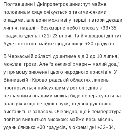
Полтавщини і Дніпропетровщини: тут майже
половина місяця очікується з такими-сякими
опадами, але вони можливі у перші півтори декади
липня, надалі – безхмарне небо і спека у +33+35
градусів удень і +21+23 вночі. Та й у дощові дні тут
буде спекотно: майже щодня вище +30 градусів.
В Черкаській області дощитиме від 3 до 10 липня,
можливі грози. Але “з великої хмари – малий дощ”,
у прямому значенні цього народного прислів’я. У
Вінницькій і Кіровоградській областях липень
прогнозується найсухішим у регіоні: днів з
незначними опадами можна буде перерахувати на
пальцях якщо не однієї руки, то двох рук точно
вистачить із запасом. Очевидно, що й температура
повітря виявиться високою: майже весь місяць
удень близько +30 градусів, в окремі дні +32+34,