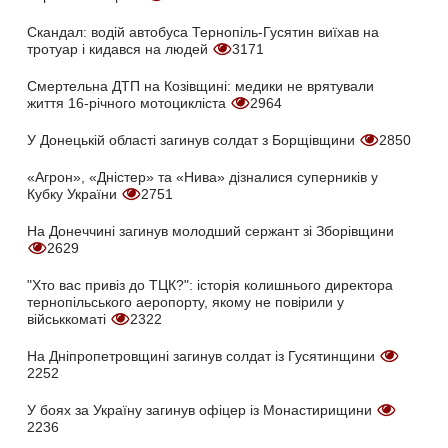
Скандал: водій автобуса Тернопіль-Гусятин виїхав на
тротуар і кидався на людей
3171
Смертельна ДТП на Козівщині: медики не врятували
життя 16-річного мотоцикліста
2964
У Донецькій області загинув солдат з Борщівщини
2850
«Агрон», «Дністер» та «Нива» дізналися суперників у
Кубку України
2751
На Донеччині загинув молодший сержант зі Зборівщини
2629
"Хто вас привіз до ТЦК?": історія колишнього директора
тернопільського аеропорту, якому не повірили у
військкоматі
2322
На Дніпропетровщині загинув солдат із Гусятинщини
2252
У боях за Україну загинув офіцер із Монастирищини
2236