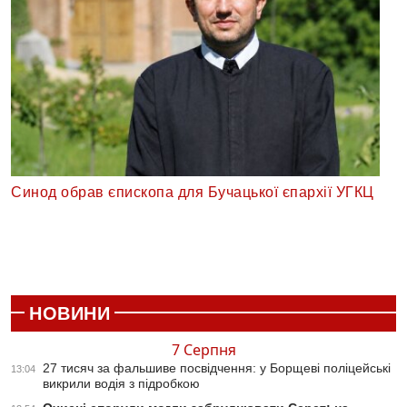
Синод обрав єпископа для Бучацької єпархії УГКЦ
НОВИНИ
7 Серпня
27 тисяч за фальшиве посвідчення: у Борщеві поліцейські
13:04
викрили водія з підробкою