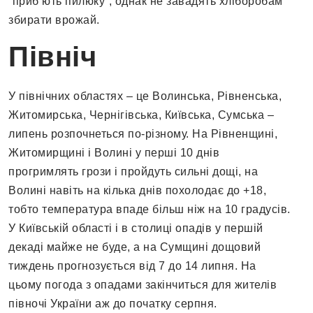
“приб’ють пилюку”, однак не завадять хліборобам
збирати врожай.
Північ
У північних областях – це Волинська, Рівненська,
Житомирська, Чернігівська, Київська, Сумська –
липень розпочнеться по-різному. На Рівненщині,
Житомирщині і Волині у перші 10 днів
прогримлять грози і пройдуть сильні дощі, на
Волині навіть на кілька днів похолодає до +18,
тобто температура впаде більш ніж на 10 градусів.
У Київській області і в столиці опадів у першій
декаді майже не буде, а на Сумщині дощовий
тиждень прогнозується від 7 до 14 липня. На
цьому погода з опадами закінчиться для жителів
півночі України аж до початку серпня.