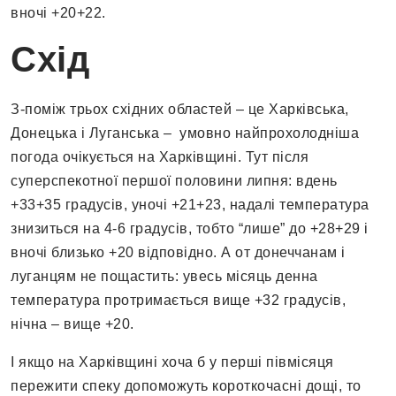
вночі +20+22.
Схід
З-поміж трьох східних областей – це Харківська,
Донецька і Луганська – умовно найпрохолодніша
погода очікується на Харківщині. Тут після
суперспекотної першої половини липня: вдень
+33+35 градусів, уночі +21+23, надалі температура
знизиться на 4-6 градусів, тобто “лише” до +28+29 і
вночі близько +20 відповідно. А от донеччанам і
луганцям не пощастить: увесь місяць денна
температура протримається вище +32 градусів,
нічна – вище +20.
І якщо на Харківщині хоча б у перші півмісяця
пережити спеку допоможуть короткочасні дощі, то