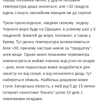
перша половина липня, у другій половині
температура дещо знизиться, але +32 градуси
вдень стануть звичайним явищем аж до серпня.
Трохи прохолодніше, завдяки свіжому подиху
Чорного моря буде на Одещині, в усякому разі у її
південній, ближчій до моря, половині, а також у
Криму. Тут денна температура коливатиметься
біля +30, причому частіше нижче за “тридцятку”,
аніж вище. Однак нижчі показники термометра
компенсуються майже повною відсутністю опадів
– днів, коли парасолька може знадобитися для
захисту не від сонця, а від незначного дощу, тут
набереться обмаль. Найбільш дощовою може
стати Запорізька область, у якій від 5 до 15 липня
інтернет-синоптики “бачать” цілих 10 днів з
невеликими опадами.