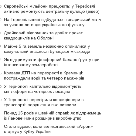
Європейські мільйони працюють: у Теребовлі
6
активно ремонтують центральну вулицю (відео)
На Тернопільщині відбудеться товариський матч
2
за участю легенди українського футзалу
Драйвовий відпочинок та драйв: прокат
1
квадроциклів на Оболоні
Майже 5 га земель незаконно опинилися у
7
комунальній власності Бучацької міськради
Як підтримувати фосфорний баланс ґрунту при
2
інтенсивному землеробстві
Кривава ДТП на перехресті в Кременці:
5
постраждали водії та четверо пасажирів
У Тернополі капітально відремонтують
0
світлофори на чотирьох локаціях
У Тернополі перевірили кондиціонери в
0
транспорті: порушення вже виявили
Понад 15 років у швейній справі: як підприємець
із Лановеччини розширив виробництво
Стало відомо, коли великогаївський «Агрон»
стартує у Кубку України