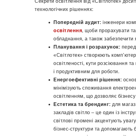
Секрети освітлення від «Світлотек» досить
технологічних рішеннях:
Попередній аудит:
інженери ком
освітлення
, щоби прорахувати та
обладнання, а також забезпечити 
Планування і розрахунок:
перед
«Світлотек» створюють комп’ютер
освітленості, кути розсіювання та
і продуктивним для роботи.
Енергоефективні рішення:
основ
мінімізують споживання електроен
освітленням, що дозволяє бізнесу
Естетика та брендинг:
для магаз
закладів світло – це один із інст
світлові промені акцентують уваг
бізнес-структури та допомагають 