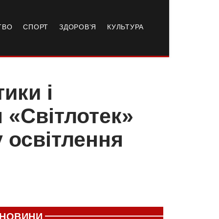
ТВО
СПОРТ
ЗДОРОВ’Я
КУЛЬТУРА
ики і
я «Світлотек»
у освітлення
НОВИНИ