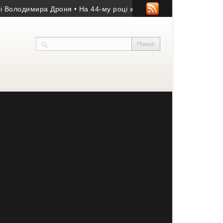
димира Дроня
• На 44-му році життя помер учасник АТО з Козівщ