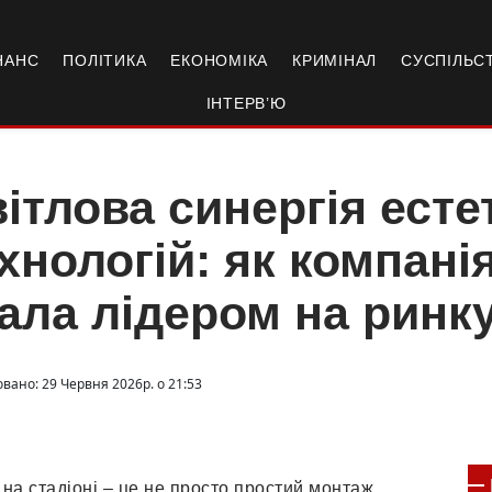
НАНС
ПОЛІТИКА
ЕКОНОМІКА
КРИМІНАЛ
СУСПІЛЬС
ІНТЕРВ’Ю
ітлова синергія естет
хнологій: як компані
ала лідером на ринк
овано: 29 Червня 2026р. о 21:53
и на стадіоні – це не просто простий монтаж