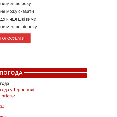
не менше року
не можу сказати
до кінця цієї зими
не менше півроку
ПОГОДА
года
года у
Тернополі
логість:
ск:
ер: