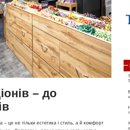
Т
іонів – до
ів
– це не тільки естетика і стиль, а й комфорт