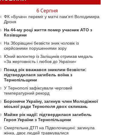
6 Серпня
ФК «Бучач» переміг у матчі пам’яті Володимира
4
Дроня
На 44-му році життя помер учасник АТО з
6
Козівщини
На Зборівщині безвісти зник чоловік із
4
серйозними порушеннями зору
Юний волонтер із Заліщиків отримав медаль
5
«За жертовність і любов до України»
Понад рік вважався зниклим безвісти:
0
підтвердилася загибель воїна з
Тернопільщини
У Тернополі зафіксували черговий
8
температурний рекорд
Боронячи Україну, загинув член Молодіжної
9
міської ради Тернополя двох скликань
Майже рік надії: підтвердилася загибель
9
Героя України з Тернопільщини
Смертельна ДТП на Підволочищині: загинула
8
жінка, двоє людей травмувалися