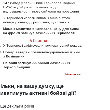
147 км/год у селищі біля Тернополя: водійку
BMW, яку 24 рази притягували до
відповідальності, знову спіймали на порушенні
У Тернополі чоловік випав із вікна п’ятого
поверху: очевидці розповіли, що сталося
Мама з молитвою написала ікону для сина:
на фронті загинув захисник із Тернополя
5 Серпня
У Тернополі зафіксували температурний рекорд
2
Помер ветеран російсько-української війни
7
з Козівщини
На війні загинув 33-річний Захисник із
5
Тернопільщини
Більше >>
ільки, на вашу думку, ще
иватимуть активні бойові дії?
ще декілька років