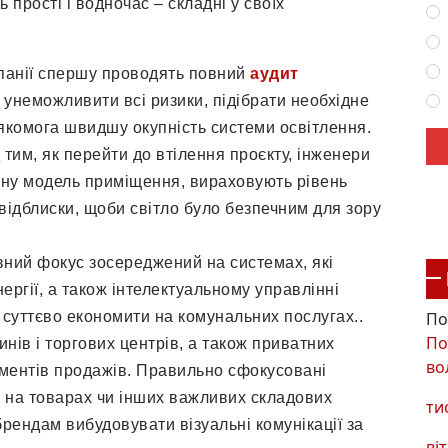
 прості і водночас – складні у своїх
панії спершу проводять повний
аудит
 унеможливити всі ризики, підібрати необхідне
якомога швидшу окупність системи освітлення.
 тим, як перейти до втілення проєкту, інженери
ну модель приміщення, вираховують рівень
 відблиски, щоби світло було безпечним для зору
ний фокус зосереджений на системах, які
ергії, а також інтелектуальному управлінні
По
 суттєво економити на комунальних послугах..
По
инів і торгових центрів, а також приватних
во
рументів продажів. Правильно сфокусовані
у на товарах чи інших важливих складових
ти
брендам вибудовувати візуальні комунікації за
віт