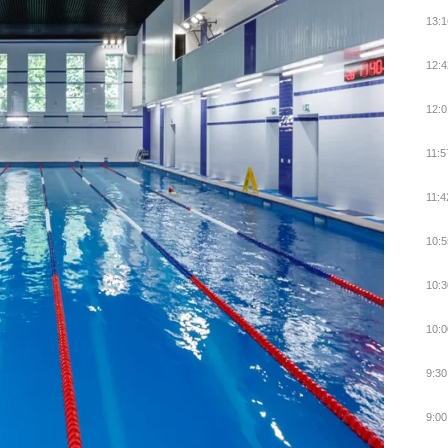
13:1
12:4
12:0
11:5
11:4
10:5
10:3
10:0
9:30
9:00