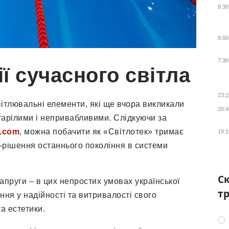
8:30
8:00
7:30
ї сучасного світла
23:2
вітлювальні елементи, які ще вчора викликали
20:4
тарілими і непривабливими. Слідкуючи за
k.com
, можна побачити як «Світлотек» тримає
19:1
D-рішення останнього покоління в системи
Ск
апруги – в цих непростих умовах української
тр
ння у надійності та витривалості свого
а естетики.