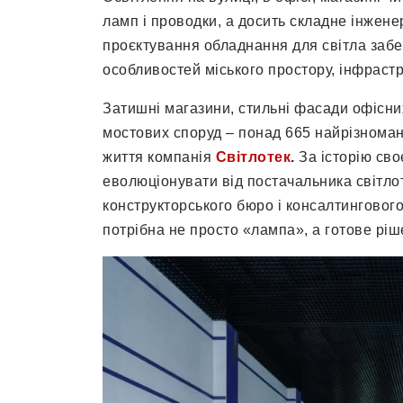
ламп і проводки, а досить складне інжен
проєктування обладнання для світла забе
особливостей міського простору, інфраст
Затишні магазини, стильні фасади офісних
мостових споруд – понад 665 найрізномані
життя компанія
Світлотек
.
За історію сво
еволюціонувати від постачальника світлот
конструкторського бюро і консалтингового
потрібна не просто «лампа», а готове ріш