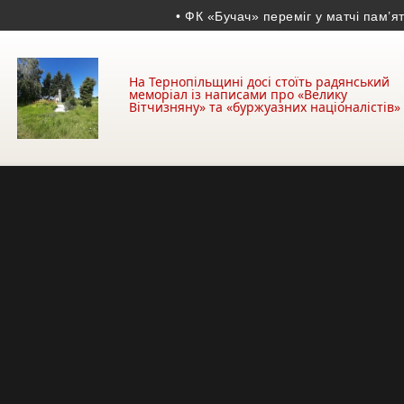
• ФК «Бучач» переміг у матчі пам’яті Воло
На Тернопільщині досі стоїть радянський
меморіал із написами про «Велику
Вітчизняну» та «буржуазних націоналістів»