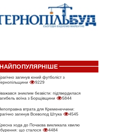
НАЙПОПУЛЯРНІШЕ
рагічно загинув юний футболіст з
Тернопільщини
9229
Вважався зниклим безвісти: підтвердилася
загибель воїна з Борщівщини
5844
Непоправна втрата для Кременеччини:
трагічно загинув Всеволод Штука
4545
Хресна хода до Почаєва викликала хвилю
обурення: що сталося
4484