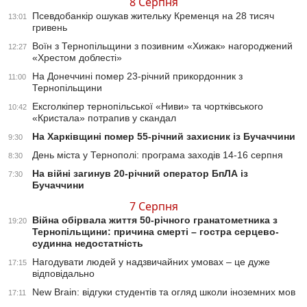
8 Серпня
Псевдобанкір ошукав жительку Кременця на 28 тисяч
13:01
гривень
Воїн з Тернопільщини з позивним «Хижак» нагороджений
12:27
«Хрестом доблесті»
На Донеччині помер 23-річний прикордонник з
11:00
Тернопільщини
Ексголкіпер тернопільської «Ниви» та чортківського
10:42
«Кристала» потрапив у скандал
На Харківщині помер 55-річний захисник із Бучаччини
9:30
День міста у Тернополі: програма заходів 14-16 серпня
8:30
На війні загинув 20-річний оператор БпЛА із
7:30
Бучаччини
7 Серпня
Війна обірвала життя 50-річного гранатометника з
19:20
Тернопільщини: причина смерті – гостра серцево-
судинна недостатність
Нагодувати людей у надзвичайних умовах – це дуже
17:15
відповідально
New Brain: відгуки студентів та огляд школи іноземних мов
17:11