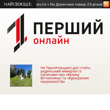
НАЙСВІЖІШЕ:
 «Хрестом доблесті»
• На Донеччині помер 23-річний прикор
На Тернопільщині досі стоїть
радянський меморіал із
написами про «Велику
Вітчизняну» та «буржуазних
націоналістів»