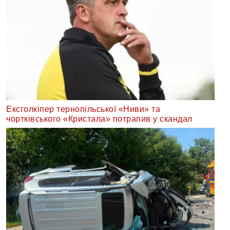
Ексголкіпер тернопільської «Ниви» та
чортківського «Кристала» потрапив у скандал