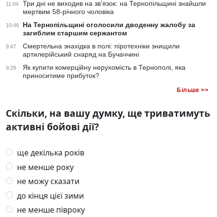
Три дні не виходив на зв’язок: на Тернопільщині знайшли
11:04
мертвим 58-річного чоловіка
На Тернопільщині оголосили дводенну жалобу за
10:48
загиблим старшим сержантом
Смертельна знахідка в полі: піротехніки знищили
9:47
артилерійський снаряд на Бучаччині
Як купити комерційну нерухомість в Тернополі, яка
9:28
приноситиме прибуток?
Більше >>
Скільки, на вашу думку, ще триватимуть
активні бойові дії?
ще декілька років
не менше року
не можу сказати
до кінця цієї зими
не менше півроку