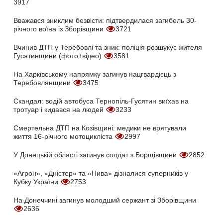
3917
Вважався зниклим безвісти: підтвердилася загибель 30-
річного воїна із Зборівщини
3721
Вчинив ДТП у Теребовлі та зник: поліція розшукує жителя
Гусятинщини (фото+відео)
3581
На Харківському напрямку загинув нацгвардієць з
Теребовлянщини
3475
Скандал: водій автобуса Тернопіль-Гусятин виїхав на
тротуар і кидався на людей
3233
Смертельна ДТП на Козівщині: медики не врятували
життя 16-річного мотоцикліста
2997
У Донецькій області загинув солдат з Борщівщини
2852
«Агрон», «Дністер» та «Нива» дізналися суперників у
Кубку України
2753
На Донеччині загинув молодший сержант зі Зборівщини
2636