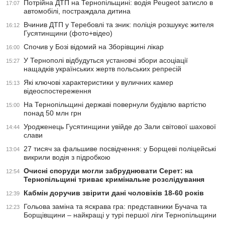
Потрійна ДТП на Тернопільщині: водія Peugeot затисло в
17:07
автомобілі, постраждала дитина
Вчинив ДТП у Теребовлі та зник: поліція розшукує жителя
16:12
Гусятинщини (фото+відео)
Спочив у Бозі відомий на Зборівщині лікар
16:00
У Тернополі відбудуться установчі збори асоціації
15:27
нащадків українських жертв польських репресій
Які ключові характеристики у вуличних камер
15:13
відеоспостереження
На Тернопільщині державі повернули будівлю вартістю
15:00
понад 50 млн грн
Уродженець Гусятинщини увійде до Зали світової шахової
14:44
слави
27 тисяч за фальшиве посвідчення: у Борщеві поліцейські
13:04
викрили водія з підробкою
Очисні споруди могли забруднювати Серет: на
12:54
Тернопільщині триває кримінальне розслідування
Кабмін доручив звірити дані чоловіків 18-60 років
12:39
Гольова заміна та яскрава гра: представники Бучача та
12:23
Борщівщини – найкращі у турі першої ліги Тернопільщини