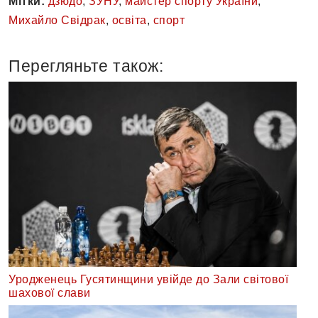
Мітки:
дзюдо
,
ЗУНУ
,
майстер спорту України
,
Михайло Свідрак
,
освіта
,
спорт
Перегляньте також:
Уродженець Гусятинщини увійде до Зали світової
шахової слави