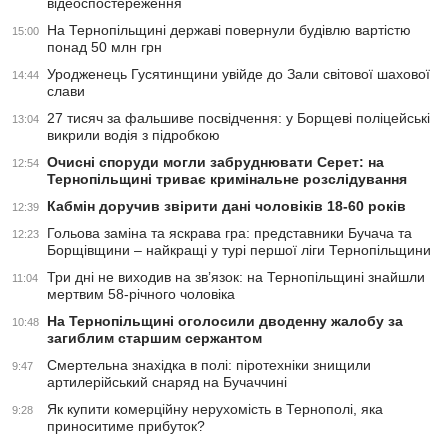
відеоспостереження
На Тернопільщині державі повернули будівлю вартістю
15:00
понад 50 млн грн
Уродженець Гусятинщини увійде до Зали світової шахової
14:44
слави
27 тисяч за фальшиве посвідчення: у Борщеві поліцейські
13:04
викрили водія з підробкою
Очисні споруди могли забруднювати Серет: на
12:54
Тернопільщині триває кримінальне розслідування
Кабмін доручив звірити дані чоловіків 18-60 років
12:39
Гольова заміна та яскрава гра: представники Бучача та
12:23
Борщівщини – найкращі у турі першої ліги Тернопільщини
Три дні не виходив на зв’язок: на Тернопільщині знайшли
11:04
мертвим 58-річного чоловіка
На Тернопільщині оголосили дводенну жалобу за
10:48
загиблим старшим сержантом
Смертельна знахідка в полі: піротехніки знищили
9:47
артилерійський снаряд на Бучаччині
Як купити комерційну нерухомість в Тернополі, яка
9:28
приноситиме прибуток?