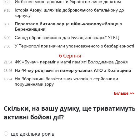
Як бізнес може допомогти Україні не лише донатом
9:22
Історія Азову: шлях від добровольчого батальйону до
9:15
корпусу
Перестало битися серце військовослужбовця з
8:30
Бережанщини
Синод обрав єпископа для Бучацької єпархії УГКЦ
8:00
У Тернополі призначили уповноваженого з безбар’єрності
7:30
6 Серпня
ФК «Бучач» переміг у матчі пам’яті Володимира Дроня
21:54
На 44-му році життя помер учасник АТО з Козівщини
18:46
На Зборівщині безвісти зник чоловік із серйозними
18:24
порушеннями зору
Більше >>
Скільки, на вашу думку, ще триватимуть
активні бойові дії?
ще декілька років