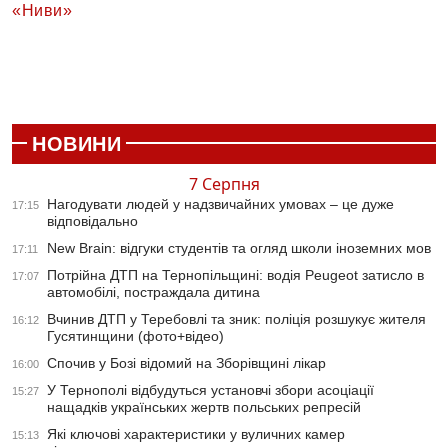
«Ниви»
НОВИНИ
7 Серпня
Нагодувати людей у надзвичайних умовах – це дуже
17:15
відповідально
New Brain: відгуки студентів та огляд школи іноземних мов
17:11
Потрійна ДТП на Тернопільщині: водія Peugeot затисло в
17:07
автомобілі, постраждала дитина
Вчинив ДТП у Теребовлі та зник: поліція розшукує жителя
16:12
Гусятинщини (фото+відео)
Спочив у Бозі відомий на Зборівщині лікар
16:00
У Тернополі відбудуться установчі збори асоціації
15:27
нащадків українських жертв польських репресій
Які ключові характеристики у вуличних камер
15:13