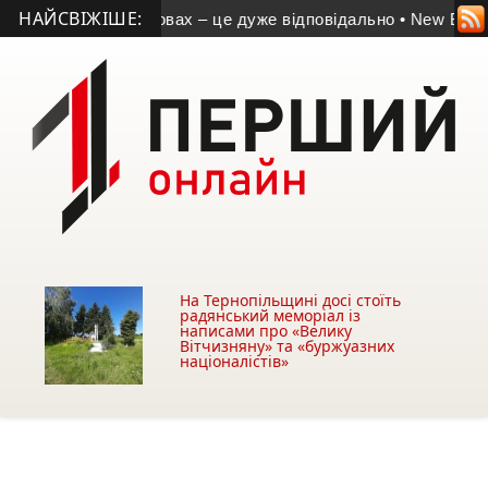
НАЙСВІЖІШЕ:
дзвичайних умовах – це дуже відповідально
• New Brain: від
На Тернопільщині досі стоїть
радянський меморіал із
написами про «Велику
Вітчизняну» та «буржуазних
націоналістів»