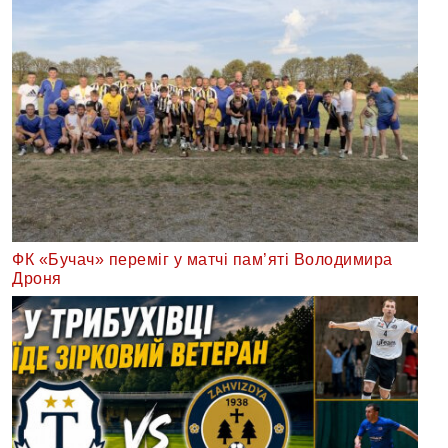
ФК «Бучач» переміг у матчі пам’яті Володимира
Дроня