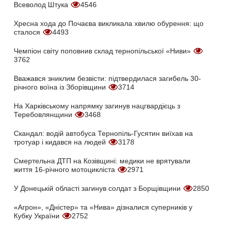
Всеволод Штука
4546
Хресна хода до Почаєва викликала хвилю обурення: що
сталося
4493
Чемпіон світу поповнив склад тернопільської «Ниви»
3762
Вважався зниклим безвісти: підтвердилася загибель 30-
річного воїна із Зборівщини
3714
На Харківському напрямку загинув нацгвардієць з
Теребовлянщини
3468
Скандал: водій автобуса Тернопіль-Гусятин виїхав на
тротуар і кидався на людей
3178
Смертельна ДТП на Козівщині: медики не врятували
життя 16-річного мотоцикліста
2971
У Донецькій області загинув солдат з Борщівщини
2850
«Агрон», «Дністер» та «Нива» дізналися суперників у
Кубку України
2752