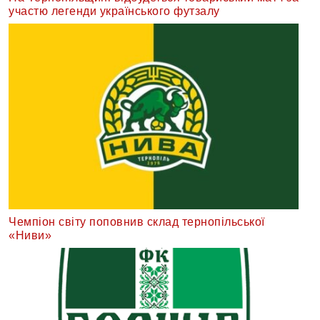
участю легенди українського футзалу
Чемпіон світу поповнив склад тернопільської
«Ниви»