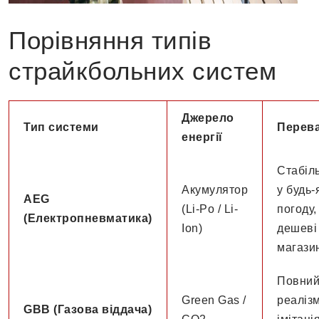
Порівняння типів
страйкбольних систем
Джерело
Тип системи
Перев
енергії
Стабіль
Акумулятор
у будь-
AEG
(Li-Po / Li-
погоду,
(Електропневматика)
Ion)
дешеві
магази
Повни
Green Gas /
реалізм
GBB (Газова віддача)