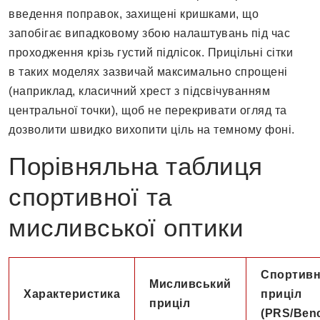
введення поправок, захищені кришками, що
запобігає випадковому збою налаштувань під час
проходження крізь густий підлісок. Прицільні сітки
в таких моделях зазвичай максимально спрощені
(наприклад, класичний хрест з підсвічуванням
центральної точки), щоб не перекривати огляд та
дозволити швидко вихопити ціль на темному фоні.
Порівняльна таблиця
спортивної та
мисливської оптики
Спортив
Мисливський
Характеристика
приціл
приціл
(PRS/Benc