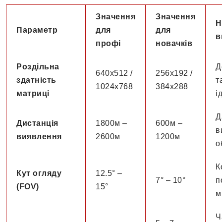
Значення
Значення
Н
Параметр
для
для
в
профі
новачків
Роздільна
Д
640х512 /
256х192 /
здатність
т
1024х768
384х288
матриці
і
Д
Дистанція
1800м –
600м –
в
виявлення
2600м
1200м
о
К
Кут огляду
12.5° –
7° – 10°
п
(FOV)
15°
м
Ч