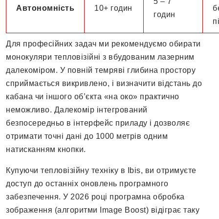
5 – 7
Автономність
10+ годин
б
годин
п
Для професійних задач ми рекомендуємо обирати
монокуляри тепловізійні з вбудованим лазерним
далекоміром. У повній темряві глибина простору
сприймається викривлено, і визначити відстань до
кабана чи іншого об’єкта «на око» практично
неможливо. Далекомір інтегрований
безпосередньо в інтерфейс приладу і дозволяє
отримати точні дані до 1000 метрів одним
натисканням кнопки.
Купуючи тепловізійну техніку в Ibis, ви отримуєте
доступ до останніх оновлень програмного
забезпечення. У 2026 році програмна обробка
зображення (алгоритми Image Boost) відіграє таку