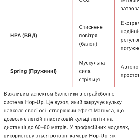
CO2
імітаці
затвор
Екстре
Стиснене
надійні
HPA (ВВД)
повітря
регулю
(балон)
потужн
Мускульна
Автоно
Spring (Пружинні)
сила
просто
стрільця
Важливим аспектом балістики в страйкболі є
система Hop-Up. Це вузол, який закручує кульку
навколо своєї осі, створюючи ефект Магнуса, що
дозволяє легкій пластиковій кульці летіти на
дистанції до 60–80 метрів. У професійних моделях,
використовуються роторні камери Hop-Up, які