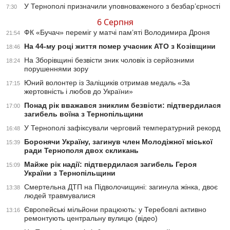
У Тернополі призначили уповноваженого з безбар’єрності
7:30
6 Серпня
ФК «Бучач» переміг у матчі пам’яті Володимира Дроня
21:54
На 44-му році життя помер учасник АТО з Козівщини
18:46
На Зборівщині безвісти зник чоловік із серйозними
18:24
порушеннями зору
Юний волонтер із Заліщиків отримав медаль «За
17:15
жертовність і любов до України»
Понад рік вважався зниклим безвісти: підтвердилася
17:00
загибель воїна з Тернопільщини
У Тернополі зафіксували черговий температурний рекорд
16:48
Боронячи Україну, загинув член Молодіжної міської
15:39
ради Тернополя двох скликань
Майже рік надії: підтвердилася загибель Героя
15:09
України з Тернопільщини
Смертельна ДТП на Підволочищині: загинула жінка, двоє
13:38
людей травмувалися
Європейські мільйони працюють: у Теребовлі активно
13:16
ремонтують центральну вулицю (відео)