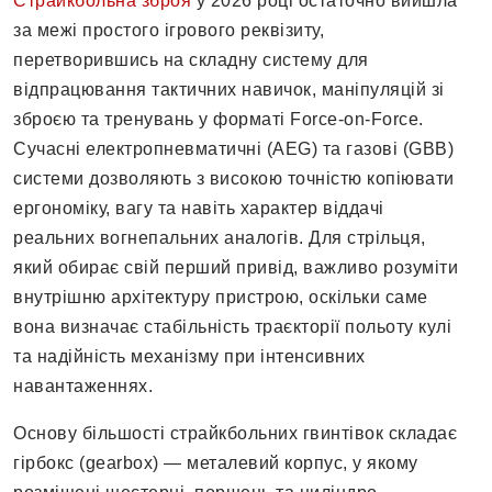
Страйкбольна зброя
у 2026 році остаточно вийшла
за межі простого ігрового реквізиту,
перетворившись на складну систему для
відпрацювання тактичних навичок, маніпуляцій зі
зброєю та тренувань у форматі Force-on-Force.
Сучасні електропневматичні (AEG) та газові (GBB)
системи дозволяють з високою точністю копіювати
ергономіку, вагу та навіть характер віддачі
реальних вогнепальних аналогів. Для стрільця,
який обирає свій перший привід, важливо розуміти
внутрішню архітектуру пристрою, оскільки саме
вона визначає стабільність траєкторії польоту кулі
та надійність механізму при інтенсивних
навантаженнях.
Основу більшості страйкбольних гвинтівок складає
гірбокс (gearbox) — металевий корпус, у якому