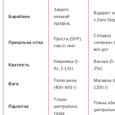
Закриті,
Відкриті т
Барабани
низький
з Zero-Sto
профіль
Складна
Проста (SFP),
Прицільна сітка
«ялинка» 
товсті лінії
міл-дот
Невелика (1-
Висока (5-
Кратність
4х, 2-12х)
35х)
Полегшена
Масивна (
Вага
(400–600 г)
1200 г)
Тільки
Повна аб
Підсвітка
центральна
центральн
точка