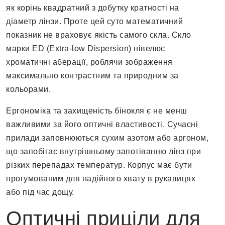
як корінь квадратний з добутку кратності на
діаметр лінзи. Проте цей суто математичний
показник не враховує якість самого скла. Скло
марки ED (Extra-low Dispersion) нівелює
хроматичні аберації, роблячи зображення
максимально контрастним та природним за
кольорами.
Ергономіка та захищеність бінокля є не менш
важливими за його оптичні властивості. Сучасні
прилади заповнюються сухим азотом або аргоном,
що запобігає внутрішньому запотіванню лінз при
різких перепадах температур. Корпус має бути
прогумованим для надійного хвату в рукавицях
або під час дощу.
Оптичні приціли для