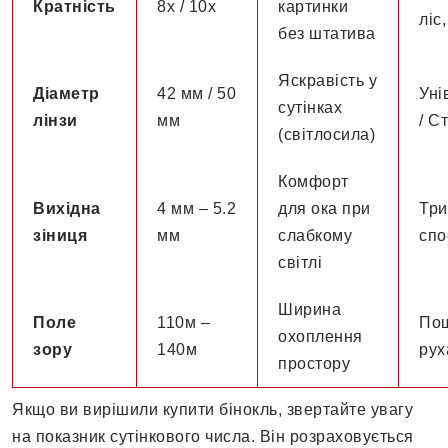
Кратність
8х / 10х
картинки
ліс
без штатива
Яскравість у
Діаметр
42 мм / 50
Уні
сутінках
лінзи
мм
/ С
(світлосила)
Комфорт
Вихідна
4 мм – 5.2
для ока при
Три
зіниця
мм
слабкому
спо
світлі
Ширина
Поле
110м –
Пош
охоплення
зору
140м
рух
простору
Якщо ви вирішили купити бінокль, звертайте увагу
на показник сутінкового числа. Він розраховується