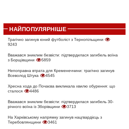
НАЙПОПУЛЯРНІШЕ
Трагічно загинув юний футболіст з Тернопільщини
9243
Вважався зниклим безвісти: підтвердилася загибель воїна
з Борщівщини
5859
Непоправна втрата для Кременеччини: трагічно загинув
Всеволод Штука
4545
Хресна хода до Почаєва викликала хвилю обурення: що
сталося
4486
Вважався зниклим безвісти: підтвердилася загибель 30-
річного воїна із Зборівщини
3713
На Харківському напрямку загинув нацгвардієць з
Теребовлянщини
3461