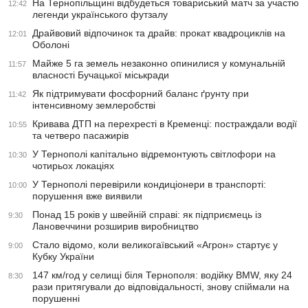
На Тернопільщині відбудеться товариський матч за участю
12:42
легенди українського футзалу
Драйвовий відпочинок та драйв: прокат квадроциклів на
12:01
Оболоні
Майже 5 га земель незаконно опинилися у комунальній
11:57
власності Бучацької міськради
Як підтримувати фосфорний баланс ґрунту при
11:42
інтенсивному землеробстві
Кривава ДТП на перехресті в Кременці: постраждали водії
10:55
та четверо пасажирів
У Тернополі капітально відремонтують світлофори на
10:30
чотирьох локаціях
У Тернополі перевірили кондиціонери в транспорті:
10:00
порушення вже виявили
Понад 15 років у швейній справі: як підприємець із
9:30
Лановеччини розширив виробництво
Стало відомо, коли великогаївський «Агрон» стартує у
9:00
Кубку України
147 км/год у селищі біля Тернополя: водійку BMW, яку 24
8:30
рази притягували до відповідальності, знову спіймали на
порушенні