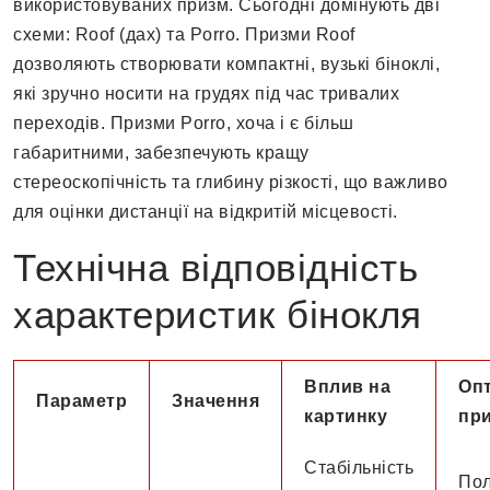
використовуваних призм. Сьогодні домінують дві
схеми: Roof (дах) та Porro. Призми Roof
дозволяють створювати компактні, вузькі біноклі,
які зручно носити на грудях під час тривалих
переходів. Призми Porro, хоча і є більш
габаритними, забезпечують кращу
стереоскопічність та глибину різкості, що важливо
для оцінки дистанції на відкритій місцевості.
Технічна відповідність
характеристик бінокля
Вплив на
Оп
Параметр
Значення
картинку
пр
Стабільність
Пол