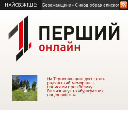
НАЙСВІЖІШЕ:
службовця з Бережанщини
• Синод обрав єпископа для Бучац
На Тернопільщині досі стоїть
радянський меморіал із
написами про «Велику
Вітчизняну» та «буржуазних
націоналістів»