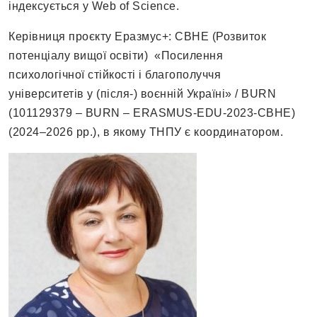
індексується у Web of Science.
Керівниця проєкту Еразмус+: CBHE (Розвиток
потенціалу вищої освіти) «Посилення
психологічної стійкості і благополуччя
університетів у (після-) воєнній Україні» / BURN
(101129379 – BURN – ERASMUS-EDU-2023-CBHE)
(2024–2026 рр.), в якому ТНПУ є координатором.