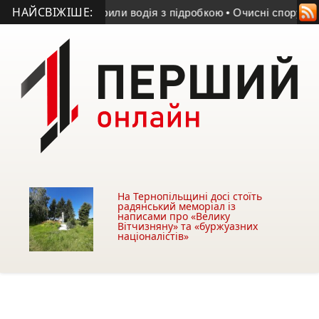
НАЙСВІЖІШЕ:
цейські викрили водія з підробкою
• Очисні споруди могли з
На Тернопільщині досі стоїть
радянський меморіал із
написами про «Велику
Вітчизняну» та «буржуазних
націоналістів»