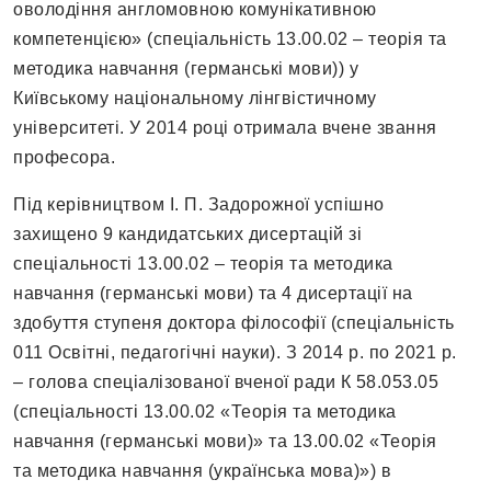
оволодіння англомовною комунікативною
компетенцією» (спеціальність 13.00.02 – теорія та
методика навчання (германські мови)) у
Київському національному лінгвістичному
університеті. У 2014 році отримала вчене звання
професора.
Під керівництвом І. П. Задорожної успішно
захищено 9 кандидатських дисертацій зі
спеціальності 13.00.02 – теорія та методика
навчання (германські мови) та 4 дисертації на
здобуття ступеня доктора філософії (спеціальність
011 Освітні, педагогічні науки). З 2014 р. по 2021 р.
– голова спеціалізованої вченої ради К 58.053.05
(спеціальності 13.00.02 «Теорія та методика
навчання (германські мови)» та 13.00.02 «Теорія
та методика навчання (українська мова)») в