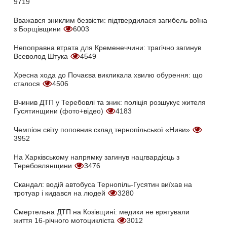
9719
Вважався зниклим безвісти: підтвердилася загибель воїна
з Борщівщини
6003
Непоправна втрата для Кременеччини: трагічно загинув
Всеволод Штука
4549
Хресна хода до Почаєва викликала хвилю обурення: що
сталося
4506
Вчинив ДТП у Теребовлі та зник: поліція розшукує жителя
Гусятинщини (фото+відео)
4183
Чемпіон світу поповнив склад тернопільської «Ниви»
3952
На Харківському напрямку загинув нацгвардієць з
Теребовлянщини
3476
Скандал: водій автобуса Тернопіль-Гусятин виїхав на
тротуар і кидався на людей
3280
Смертельна ДТП на Козівщині: медики не врятували
життя 16-річного мотоцикліста
3012