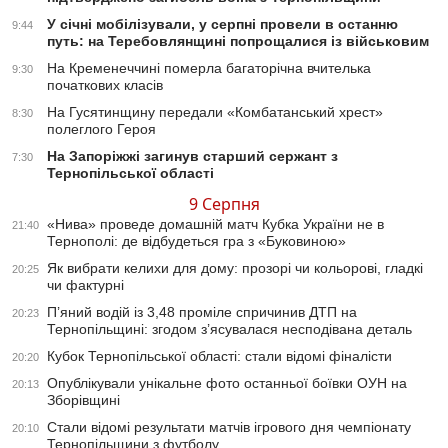
У січні мобілізували, у серпні провели в останню
9:44
путь: на Теребовлянщині попрощалися із військовим
На Кременеччині померла багаторічна вчителька
9:30
початкових класів
На Гусятинщину передали «Комбатанський хрест»
8:30
полеглого Героя
На Запоріжжі загинув старший сержант з
7:30
Тернопільської області
9 Серпня
«Нива» проведе домашній матч Кубка України не в
21:40
Тернополі: де відбудеться гра з «Буковиною»
Як вибрати келихи для дому: прозорі чи кольорові, гладкі
20:25
чи фактурні
П’яний водій із 3,48 проміле спричинив ДТП на
20:23
Тернопільщині: згодом з’ясувалася несподівана деталь
Кубок Тернопільської області: стали відомі фіналісти
20:20
Опублікували унікальне фото останньої боївки ОУН на
20:13
Зборівщині
Стали відомі результати матчів ігрового дня чемпіонату
20:10
Тернопільщини з футболу