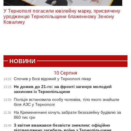
У Тернополі погасили ювілейну марку, присвячену
уродженцю Тернопільщини блаженному Зенону
Ковалику
НОВИНИ
10 Серпня
Спочив у Бозі відомий у Тернополі лікар
14:02
Не дожив до 21-го: на фронті загинув молодий
13:15
захисник із Тернопільщини
Поліція встановила особу чоловіка, тіло якого знайшли
12:59
біля АЗС у Тернополі
На Кременеччині хочуть забрати безхазяйну будівлю за
11:36
860 тис грн
З квітня вважався безвісти зниклим: офіційно
10:46
підтверджено загибель воїна з Тернопільщини