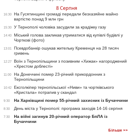
8 Серпня
На Гусятинщині громаді передали безхазяйне майно
16:30
вартістю понад 9 млн грн
У Тернополі чоловіка засудили за крадіжку газу
15:30
Міський голова закликав утриматися від купівлі будівлі у
14:40
Чорткові (фото)
Псевдобанкір ошукав жительку Кременця на 28 тисяч
13:01
гривень
Воїн з Тернопільщини з позивним «Хижак» нагороджений
12:27
«Хрестом доблесті»
На Донеччині помер 23-річний прикордонник з
11:00
Тернопільщини
Ексголкіпер тернопільської «Ниви» та чортківського
10:42
«Кристала» потрапив у скандал
На Харківщині помер 55-річний захисник із Бучаччини
9:30
День міста у Тернополі: програма заходів 14-16 серпня
8:30
На війні загинув 20-річний оператор БпЛА із
7:30
Бучаччини
Більше >>