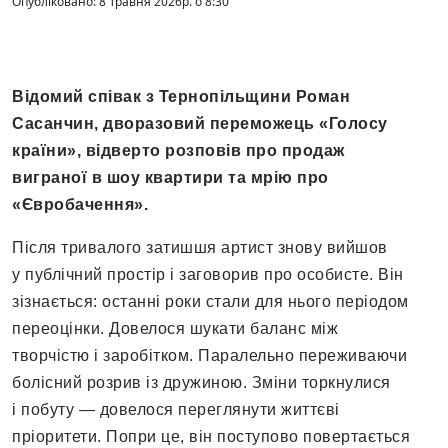
Опубліковано: 8 Травня 2026р. о 8:30
Відомий співак з Тернопільщини Роман
Сасанчин, дворазовий переможець «Голосу
країни», відверто розповів про продаж
виграної в шоу квартири та мрію про
«Євробачення».
Після тривалого затишшя артист знову вийшов
у публічний простір і заговорив про особисте. Він
зізнається: останні роки стали для нього періодом
переоцінки. Довелося шукати баланс між
творчістю і заробітком. Паралельно переживаючи
болісний розрив із дружиною. Зміни торкнулися
і побуту — довелося переглянути життєві
пріоритети. Попри це, він поступово повертається