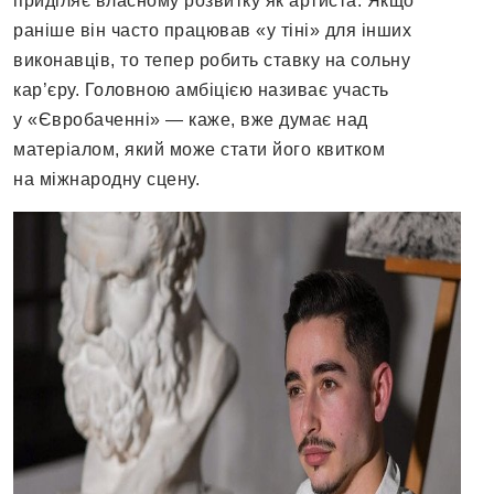
приділяє власному розвитку як артиста. Якщо
раніше він часто працював «у тіні» для інших
виконавців, то тепер робить ставку на сольну
кар’єру. Головною амбіцією називає участь
у «Євробаченні» — каже, вже думає над
матеріалом, який може стати його квитком
на міжнародну сцену.