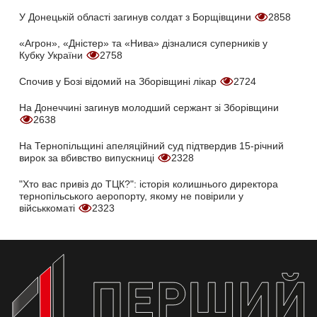
У Донецькій області загинув солдат з Борщівщини
2858
«Агрон», «Дністер» та «Нива» дізналися суперників у
Кубку України
2758
Спочив у Бозі відомий на Зборівщині лікар
2724
На Донеччині загинув молодший сержант зі Зборівщини
2638
На Тернопільщині апеляційний суд підтвердив 15-річний
вирок за вбивство випускниці
2328
"Хто вас привіз до ТЦК?": історія колишнього директора
тернопільського аеропорту, якому не повірили у
військкоматі
2323