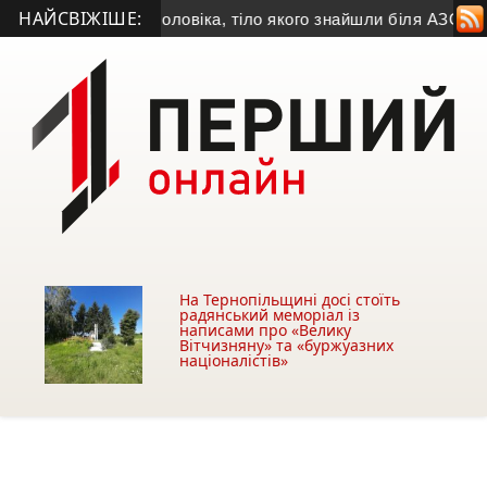
НАЙСВІЖІШЕ:
ила особу чоловіка, тіло якого знайшли біля АЗС у Тернопол
На Тернопільщині досі стоїть
радянський меморіал із
написами про «Велику
Вітчизняну» та «буржуазних
націоналістів»