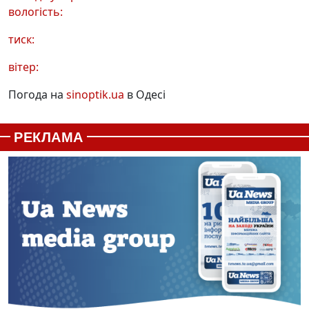
вологість:
тиск:
вітер:
Погода на
sinoptik.ua
в Одесі
РЕКЛАМА