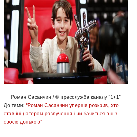
Роман Сасанчин / © пресслужба каналу “1+1”
До теми:
“Роман Сасанчин уперше розкрив, хто
став ініціатором розлучення і чи бачиться він зі
своєю донькою”