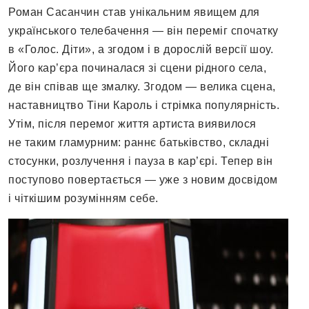
Роман Сасанчин став унікальним явищем для
українського телебачення — він переміг спочатку
в «Голос. Діти», а згодом і в дорослій версії шоу.
Його кар’єра починалася зі сцени рідного села,
де він співав ще змалку. Згодом — велика сцена,
наставництво Тіни Кароль і стрімка популярність.
Утім, після перемог життя артиста виявилося
не таким гламурним: раннє батьківство, складні
стосунки, розлучення і пауза в кар’єрі. Тепер він
поступово повертається — уже з новим досвідом
і чіткішим розумінням себе.