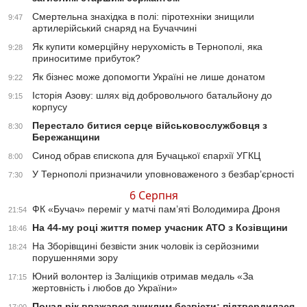
Смертельна знахідка в полі: піротехніки знищили
9:47
артилерійський снаряд на Бучаччині
Як купити комерційну нерухомість в Тернополі, яка
9:28
приноситиме прибуток?
Як бізнес може допомогти Україні не лише донатом
9:22
Історія Азову: шлях від добровольчого батальйону до
9:15
корпусу
Перестало битися серце військовослужбовця з
8:30
Бережанщини
Синод обрав єпископа для Бучацької єпархії УГКЦ
8:00
У Тернополі призначили уповноваженого з безбар’єрності
7:30
6 Серпня
ФК «Бучач» переміг у матчі пам’яті Володимира Дроня
21:54
На 44-му році життя помер учасник АТО з Козівщини
18:46
На Зборівщині безвісти зник чоловік із серйозними
18:24
порушеннями зору
Юний волонтер із Заліщиків отримав медаль «За
17:15
жертовність і любов до України»
Понад рік вважався зниклим безвісти: підтвердилася