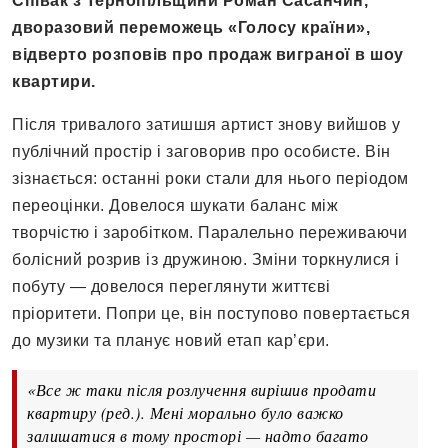
Співак з Тернопільщини Роман Сасанчин,
дворазовий переможець «Голосу країни»,
відверто розповів про продаж виграної в шоу
квартири.
Після тривалого затишшя артист знову вийшов у
публічний простір і заговорив про особисте. Він
зізнається: останні роки стали для нього періодом
переоцінки. Довелося шукати баланс між
творчістю і заробітком. Паралельно переживаючи
болісний розрив із дружиною. Зміни торкнулися і
побуту — довелося переглянути життєві
пріоритети. Попри це, він поступово повертається
до музики та планує новий етап кар’єри.
«Все ж таки після розлучення вирішив продати
квартиру (ред.). Мені морально було важко
залишатися в тому просторі — надто багато