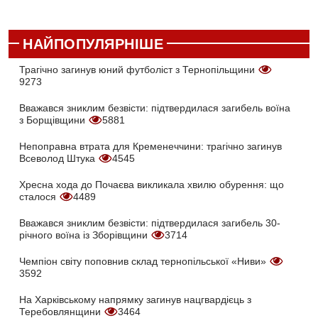
НАЙПОПУЛЯРНІШЕ
Трагічно загинув юний футболіст з Тернопільщини
9273
Вважався зниклим безвісти: підтвердилася загибель воїна
з Борщівщини
5881
Непоправна втрата для Кременеччини: трагічно загинув
Всеволод Штука
4545
Хресна хода до Почаєва викликала хвилю обурення: що
сталося
4489
Вважався зниклим безвісти: підтвердилася загибель 30-
річного воїна із Зборівщини
3714
Чемпіон світу поповнив склад тернопільської «Ниви»
3592
На Харківському напрямку загинув нацгвардієць з
Теребовлянщини
3464