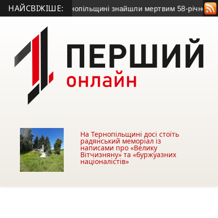
НАЙСВІЖІШЕ:
 зв’язок: на Тернопільщині знайшли мертвим 58-річного чолов
На Тернопільщині досі стоїть
радянський меморіал із
написами про «Велику
Вітчизняну» та «буржуазних
націоналістів»