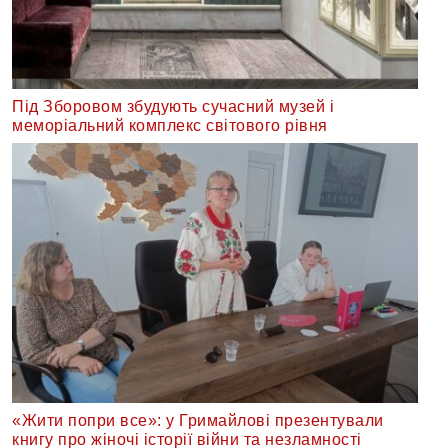
Під Зборовом збудують сучасний музей і
меморіальний комплекс світового рівня
«Жити попри все»: у Гримайлові презентували
книгу про жіночі історії війни та незламності