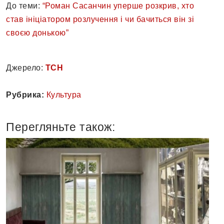
До теми:
“Роман Сасанчин уперше розкрив, хто
став ініціатором розлучення і чи бачиться він зі
своєю донькою”
Джерело:
ТСН
Рубрика:
Культура
Перегляньте також: