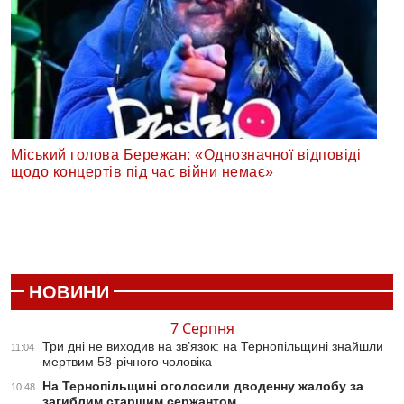
Міський голова Бережан: «Однозначної відповіді
щодо концертів під час війни немає»
НОВИНИ
7 Серпня
Три дні не виходив на зв’язок: на Тернопільщині знайшли
11:04
мертвим 58-річного чоловіка
На Тернопільщині оголосили дводенну жалобу за
10:48
загиблим старшим сержантом