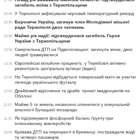
17:00
загибель воїна з Тернопільщини
У Тернополі зафіксували черговий температурний рекорд
16:48
Боронячи Україну, загинув член Молодіжної міської
15:39
ради Тернополя двох скликань
Майже рік надії: підтвердилася загибель Героя
15:09
України з Тернопільщини
Смертельна ДТП на Підволочищині: загинула жінка, двоє
13:38
людей травмувалися
Європейські мільйони працюють: у Теребовлі активно
13:16
ремонтують центральну вулицю (відео)
На Тернопільщині відбудеться товариський матч за участю
12:42
легенди українського футзалу
Драйвовий відпочинок та драйв: прокат квадроциклів на
12:01
Оболоні
Майже 5 га земель незаконно опинилися у комунальній
11:57
власності Бучацької міськради
Як підтримувати фосфорний баланс ґрунту при
11:42
інтенсивному землеробстві
Кривава ДТП на перехресті в Кременці: постраждали водії
10:55
та четверо пасажирів