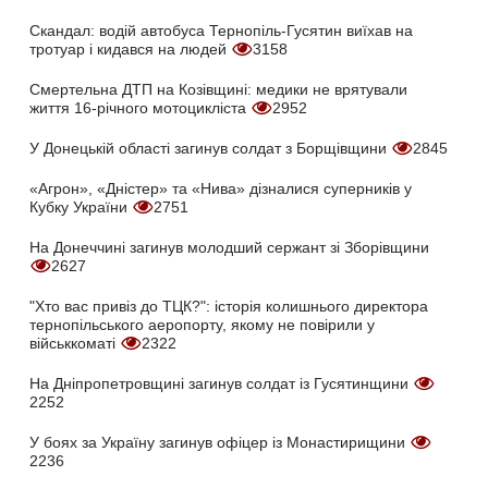
Скандал: водій автобуса Тернопіль-Гусятин виїхав на
тротуар і кидався на людей
3158
Смертельна ДТП на Козівщині: медики не врятували
життя 16-річного мотоцикліста
2952
У Донецькій області загинув солдат з Борщівщини
2845
«Агрон», «Дністер» та «Нива» дізналися суперників у
Кубку України
2751
На Донеччині загинув молодший сержант зі Зборівщини
2627
"Хто вас привіз до ТЦК?": історія колишнього директора
тернопільського аеропорту, якому не повірили у
військкоматі
2322
На Дніпропетровщині загинув солдат із Гусятинщини
2252
У боях за Україну загинув офіцер із Монастирищини
2236