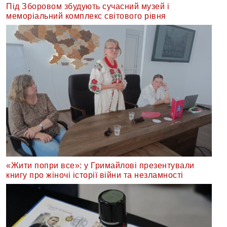
Під Зборовом збудують сучасний музей і
меморіальний комплекс світового рівня
«Жити попри все»: у Гримайлові презентували
книгу про жіночі історії війни та незламності