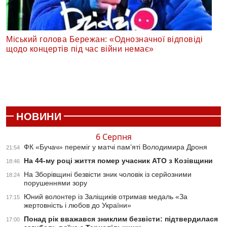
Міський голова Бережан: «Однозначної відповіді
щодо концертів під час війни немає»
НОВИНИ
6 Серпня
ФК «Бучач» переміг у матчі пам’яті Володимира Дроня
21:54
На 44-му році життя помер учасник АТО з Козівщини
18:46
На Зборівщині безвісти зник чоловік із серйозними
18:24
порушеннями зору
Юний волонтер із Заліщиків отримав медаль «За
17:15
жертовність і любов до України»
Понад рік вважався зниклим безвісти: підтвердилася
17:00