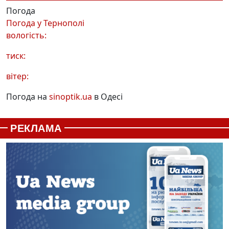
Погода
Погода у
Тернополі
вологість:
тиск:
вітер:
Погода на
sinoptik.ua
в Одесі
РЕКЛАМА