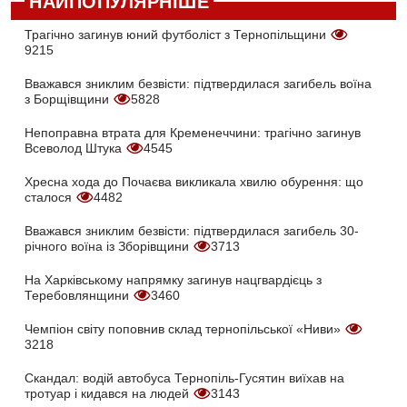
НАЙПОПУЛЯРНІШЕ
Трагічно загинув юний футболіст з Тернопільщини
9215
Вважався зниклим безвісти: підтвердилася загибель воїна
з Борщівщини
5828
Непоправна втрата для Кременеччини: трагічно загинув
Всеволод Штука
4545
Хресна хода до Почаєва викликала хвилю обурення: що
сталося
4482
Вважався зниклим безвісти: підтвердилася загибель 30-
річного воїна із Зборівщини
3713
На Харківському напрямку загинув нацгвардієць з
Теребовлянщини
3460
Чемпіон світу поповнив склад тернопільської «Ниви»
3218
Скандал: водій автобуса Тернопіль-Гусятин виїхав на
тротуар і кидався на людей
3143