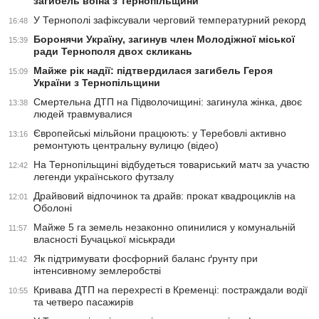
загибель воїна з Тернопільщини
У Тернополі зафіксували черговий температурний рекорд
16:48
Боронячи Україну, загинув член Молодіжної міської
15:39
ради Тернополя двох скликань
Майже рік надії: підтвердилася загибель Героя
15:09
України з Тернопільщини
Смертельна ДТП на Підволочищині: загинула жінка, двоє
13:38
людей травмувалися
Європейські мільйони працюють: у Теребовлі активно
13:16
ремонтують центральну вулицю (відео)
На Тернопільщині відбудеться товариський матч за участю
12:42
легенди українського футзалу
Драйвовий відпочинок та драйв: прокат квадроциклів на
12:01
Оболоні
Майже 5 га земель незаконно опинилися у комунальній
11:57
власності Бучацької міськради
Як підтримувати фосфорний баланс ґрунту при
11:42
інтенсивному землеробстві
Кривава ДТП на перехресті в Кременці: постраждали водії
10:55
та четверо пасажирів