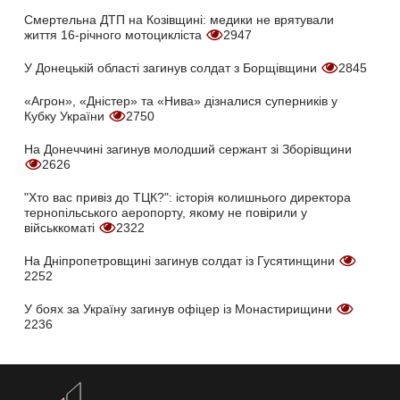
Смертельна ДТП на Козівщині: медики не врятували
життя 16-річного мотоцикліста
2947
У Донецькій області загинув солдат з Борщівщини
2845
«Агрон», «Дністер» та «Нива» дізналися суперників у
Кубку України
2750
На Донеччині загинув молодший сержант зі Зборівщини
2626
"Хто вас привіз до ТЦК?": історія колишнього директора
тернопільського аеропорту, якому не повірили у
військкоматі
2322
На Дніпропетровщині загинув солдат із Гусятинщини
2252
У боях за Україну загинув офіцер із Монастирищини
2236