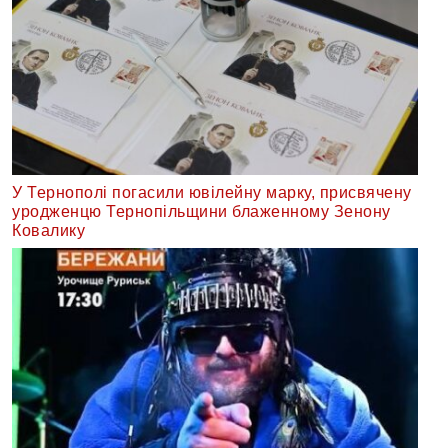
У Тернополі погасили ювілейну марку, присвячену
уродженцю Тернопільщини блаженному Зенону
Ковалику