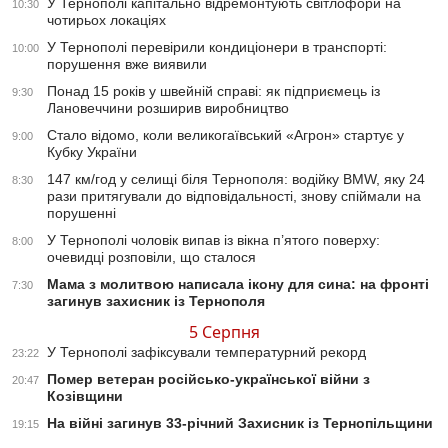
У Тернополі капітально відремонтують світлофори на
10:30
чотирьох локаціях
У Тернополі перевірили кондиціонери в транспорті:
10:00
порушення вже виявили
Понад 15 років у швейній справі: як підприємець із
9:30
Лановеччини розширив виробництво
Стало відомо, коли великогаївський «Агрон» стартує у
9:00
Кубку України
147 км/год у селищі біля Тернополя: водійку BMW, яку 24
8:30
рази притягували до відповідальності, знову спіймали на
порушенні
У Тернополі чоловік випав із вікна п’ятого поверху:
8:00
очевидці розповіли, що сталося
Мама з молитвою написала ікону для сина: на фронті
7:30
загинув захисник із Тернополя
5 Серпня
У Тернополі зафіксували температурний рекорд
23:22
Помер ветеран російсько-української війни з
20:47
Козівщини
На війні загинув 33-річний Захисник із Тернопільщини
19:15