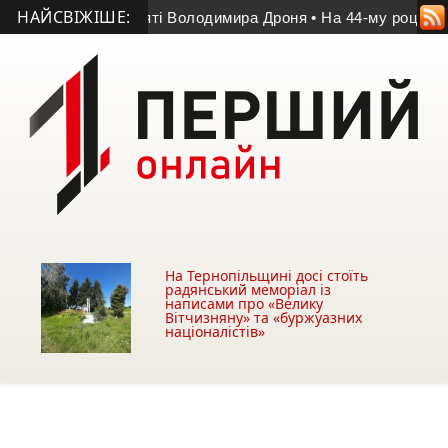
НАЙСВІЖІШЕ:
іг у матчі пам’яті Володимира Дроня
• На 44-му році життя 
На Тернопільщині досі стоїть
радянський меморіал із
написами про «Велику
Вітчизняну» та «буржуазних
націоналістів»