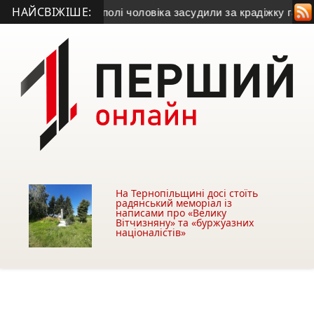
НАЙСВІЖІШЕ:
 грн
• У Тернополі чоловіка засудили за крадіжку газу
• Міськ
На Тернопільщині досі стоїть
радянський меморіал із
написами про «Велику
Вітчизняну» та «буржуазних
націоналістів»