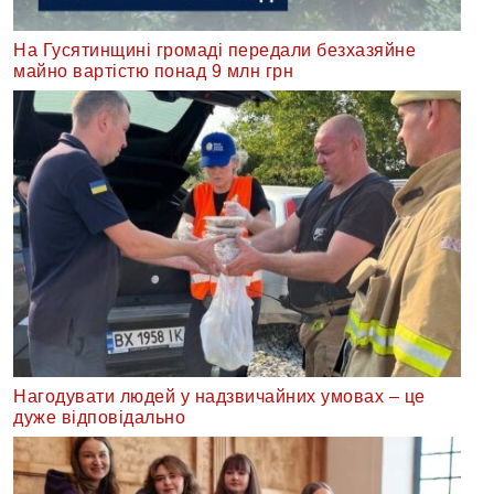
На Гусятинщині громаді передали безхазяйне
майно вартістю понад 9 млн грн
Нагодувати людей у надзвичайних умовах – це
дуже відповідально