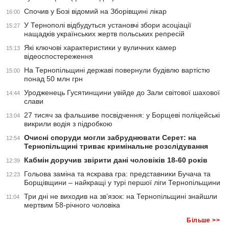
Спочив у Бозі відомий на Зборівщині лікар
16:00
У Тернополі відбудуться установчі збори асоціації
15:27
нащадків українських жертв польських репресій
Які ключові характеристики у вуличних камер
15:13
відеоспостереження
На Тернопільщині державі повернули будівлю вартістю
15:00
понад 50 млн грн
Уродженець Гусятинщини увійде до Зали світової шахової
14:44
слави
27 тисяч за фальшиве посвідчення: у Борщеві поліцейські
13:04
викрили водія з підробкою
Очисні споруди могли забруднювати Серет: на
12:54
Тернопільщині триває кримінальне розслідування
Кабмін доручив звірити дані чоловіків 18-60 років
12:39
Гольова заміна та яскрава гра: представники Бучача та
12:23
Борщівщини – найкращі у турі першої ліги Тернопільщини
Три дні не виходив на зв’язок: на Тернопільщині знайшли
11:04
мертвим 58-річного чоловіка
Більше >>