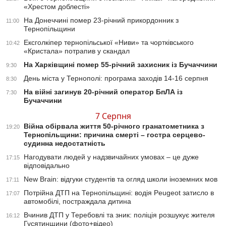
«Хрестом доблесті»
На Донеччині помер 23-річний прикордонник з
11:00
Тернопільщини
Ексголкіпер тернопільської «Ниви» та чортківського
10:42
«Кристала» потрапив у скандал
На Харківщині помер 55-річний захисник із Бучаччини
9:30
День міста у Тернополі: програма заходів 14-16 серпня
8:30
На війні загинув 20-річний оператор БпЛА із
7:30
Бучаччини
7 Серпня
Війна обірвала життя 50-річного гранатометника з
19:20
Тернопільщини: причина смерті – гостра серцево-
судинна недостатність
Нагодувати людей у надзвичайних умовах – це дуже
17:15
відповідально
New Brain: відгуки студентів та огляд школи іноземних мов
17:11
Потрійна ДТП на Тернопільщині: водія Peugeot затисло в
17:07
автомобілі, постраждала дитина
Вчинив ДТП у Теребовлі та зник: поліція розшукує жителя
16:12
Гусятинщини (фото+відео)