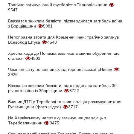
Трагічно загинув юний футболіст з Тернопільщини
9547
Вважався зниклим безвісти: підтвердилася загибель воїна
з Борщівщини
5981
Непоправна втрата для Кременеччини: трагічно загинув
Всеволод Штука
4548
Хресна хода до Почаєва викликала хвилю обурення: що
сталося
4503
Чемпіон світу поповнив склад тернопільської «Ниви»
3926
Вважався зниклим безвісти: підтвердилася загибель 30-
річного воїна із Зборівщини
3722
Вчинив ДТП у Теребовлі та зник: поліція розшукує жителя
Гусятинщини (фото+відео)
3717
На Харківському напрямку загинув нацгвардієць з
Теребовлянщини
3475