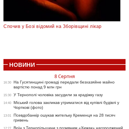
Спочив у Бозі відомий на Зборівщині лікар
НОВИНИ
8 Серпня
На Гусятинщині громаді передали безхазяйне майно
16:30
вартістю понад 9 млн грн
У Тернополі чоловіка засудили за крадіжку газу
15:30
Міський голова закликав утриматися від купівлі будівлі у
14:40
Чорткові (фото)
Псевдобанкір ошукав жительку Кременця на 28 тисяч
13:01
гривень
Воїн з Тернопільщини з позивним «Хижак» нагороджений
12:27