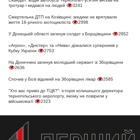
Скандал: водій автобуса Тернопіль-Гусятин виїхав на
тротуар і кидався на людей
3241
Смертельна ДТП на Козівщині: медики не врятували
життя 16-річного мотоцикліста
2998
У Донецькій області загинув солдат з Борщівщини
2852
«Агрон», «Дністер» та «Нива» дізналися суперників у
Кубку України
2753
На Донеччині загинув молодший сержант зі Зборівщини
2636
Спочив у Бозі відомий на Зборівщині лікар
2585
"Хто вас привіз до ТЦК?": історія колишнього директора
тернопільського аеропорту, якому не повірили у
військкоматі
2323