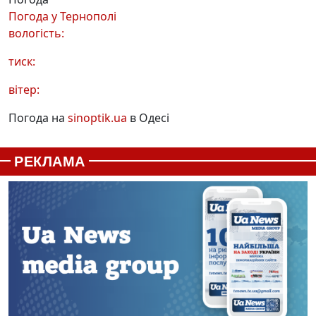
Погода у
Тернополі
вологість:
тиск:
вітер:
Погода на
sinoptik.ua
в Одесі
РЕКЛАМА