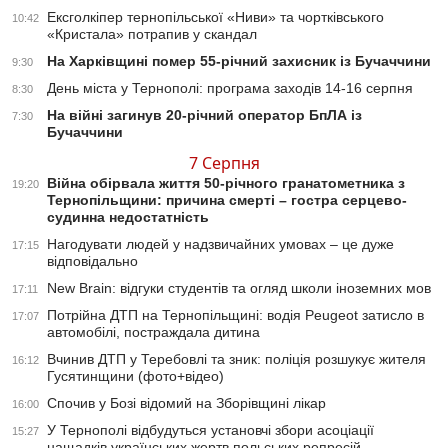
Ексголкіпер тернопільської «Ниви» та чортківського
10:42
«Кристала» потрапив у скандал
На Харківщині помер 55-річний захисник із Бучаччини
9:30
День міста у Тернополі: програма заходів 14-16 серпня
8:30
На війні загинув 20-річний оператор БпЛА із
7:30
Бучаччини
7 Серпня
Війна обірвала життя 50-річного гранатометника з
19:20
Тернопільщини: причина смерті – гостра серцево-
судинна недостатність
Нагодувати людей у надзвичайних умовах – це дуже
17:15
відповідально
New Brain: відгуки студентів та огляд школи іноземних мов
17:11
Потрійна ДТП на Тернопільщині: водія Peugeot затисло в
17:07
автомобілі, постраждала дитина
Вчинив ДТП у Теребовлі та зник: поліція розшукує жителя
16:12
Гусятинщини (фото+відео)
Спочив у Бозі відомий на Зборівщині лікар
16:00
У Тернополі відбудуться установчі збори асоціації
15:27
нащадків українських жертв польських репресій