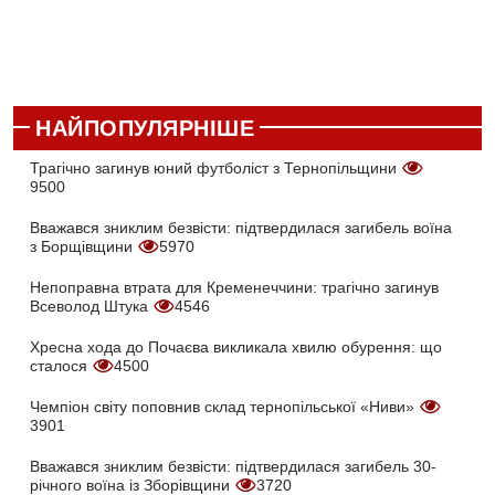
НАЙПОПУЛЯРНІШЕ
Трагічно загинув юний футболіст з Тернопільщини
9500
Вважався зниклим безвісти: підтвердилася загибель воїна
з Борщівщини
5970
Непоправна втрата для Кременеччини: трагічно загинув
Всеволод Штука
4546
Хресна хода до Почаєва викликала хвилю обурення: що
сталося
4500
Чемпіон світу поповнив склад тернопільської «Ниви»
3901
Вважався зниклим безвісти: підтвердилася загибель 30-
річного воїна із Зборівщини
3720