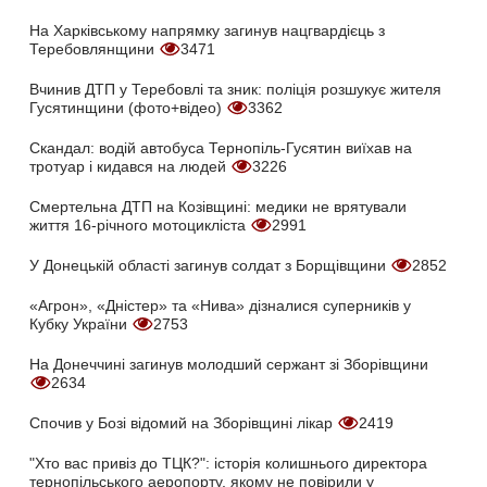
На Харківському напрямку загинув нацгвардієць з
Теребовлянщини
3471
Вчинив ДТП у Теребовлі та зник: поліція розшукує жителя
Гусятинщини (фото+відео)
3362
Скандал: водій автобуса Тернопіль-Гусятин виїхав на
тротуар і кидався на людей
3226
Смертельна ДТП на Козівщині: медики не врятували
життя 16-річного мотоцикліста
2991
У Донецькій області загинув солдат з Борщівщини
2852
«Агрон», «Дністер» та «Нива» дізналися суперників у
Кубку України
2753
На Донеччині загинув молодший сержант зі Зборівщини
2634
Спочив у Бозі відомий на Зборівщині лікар
2419
"Хто вас привіз до ТЦК?": історія колишнього директора
тернопільського аеропорту, якому не повірили у