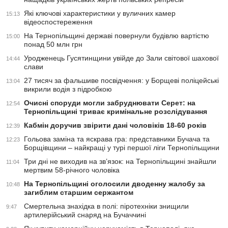
Які ключові характеристики у вуличних камер
15:13
відеоспостереження
На Тернопільщині державі повернули будівлю вартістю
15:00
понад 50 млн грн
Уродженець Гусятинщини увійде до Зали світової шахової
14:44
слави
27 тисяч за фальшиве посвідчення: у Борщеві поліцейські
13:04
викрили водія з підробкою
Очисні споруди могли забруднювати Серет: на
12:54
Тернопільщині триває кримінальне розслідування
Кабмін доручив звірити дані чоловіків 18-60 років
12:39
Гольова заміна та яскрава гра: представники Бучача та
12:23
Борщівщини – найкращі у турі першої ліги Тернопільщини
Три дні не виходив на зв’язок: на Тернопільщині знайшли
11:04
мертвим 58-річного чоловіка
На Тернопільщині оголосили дводенну жалобу за
10:48
загиблим старшим сержантом
Смертельна знахідка в полі: піротехніки знищили
9:47
артилерійський снаряд на Бучаччині