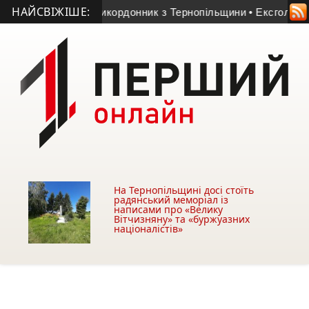
НАЙСВІЖІШЕ:
р 23-річний прикордонник з Тернопільщини
• Ексголкіпер тер
На Тернопільщині досі стоїть
радянський меморіал із
написами про «Велику
Вітчизняну» та «буржуазних
націоналістів»