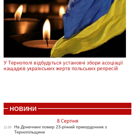
У Тернополі відбудуться установчі збори асоціації
нащадків українських жертв польських репресій
НОВИНИ
8 Серпня
На Донеччині помер 23-річний прикордонник з
11:00
Тернопільщини