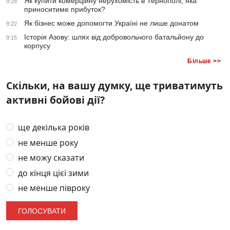
Як купити комерційну нерухомість в Тернополі, яка
9:28
приноситиме прибуток?
Як бізнес може допомогти Україні не лише донатом
9:22
Історія Азову: шлях від добровольчого батальйону до
9:15
корпусу
Більше >>
Скільки, на вашу думку, ще триватимуть
активні бойові дії?
ще декілька років
не менше року
не можу сказати
до кінця цієї зими
не менше півроку