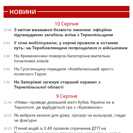
НОВИНИ
10 Серпня
З квітня вважався безвісти зниклим: офіційно
10:46
підтверджено загибель воїна з Тернопільщини
У січні мобілізували, у серпні провели в останню
9:44
путь: на Теребовлянщині попрощалися із військовим
На Кременеччині померла багаторічна вчителька
9:30
початкових класів
На Гусятинщину передали «Комбатанський хрест»
8:30
полеглого Героя
На Запоріжжі загинув старший сержант з
7:30
Тернопільської області
9 Серпня
«Нива» проведе домашній матч Кубка України не в
21:40
Тернополі: де відбудеться гра з «Буковиною»
Як вибрати келихи для дому: прозорі чи кольорові, гладкі
20:25
чи фактурні
П’яний водій із 3,48 проміле спричинив ДТП на
20:23