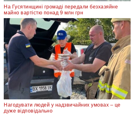
На Гусятинщині громаді передали безхазяйне
майно вартістю понад 9 млн грн
Нагодувати людей у надзвичайних умовах – це
дуже відповідально