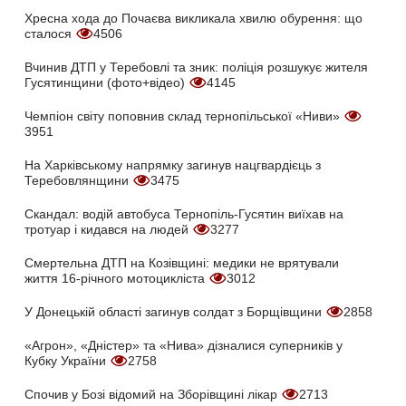
Хресна хода до Почаєва викликала хвилю обурення: що
сталося
4506
Вчинив ДТП у Теребовлі та зник: поліція розшукує жителя
Гусятинщини (фото+відео)
4145
Чемпіон світу поповнив склад тернопільської «Ниви»
3951
На Харківському напрямку загинув нацгвардієць з
Теребовлянщини
3475
Скандал: водій автобуса Тернопіль-Гусятин виїхав на
тротуар і кидався на людей
3277
Смертельна ДТП на Козівщині: медики не врятували
життя 16-річного мотоцикліста
3012
У Донецькій області загинув солдат з Борщівщини
2858
«Агрон», «Дністер» та «Нива» дізналися суперників у
Кубку України
2758
Спочив у Бозі відомий на Зборівщині лікар
2713