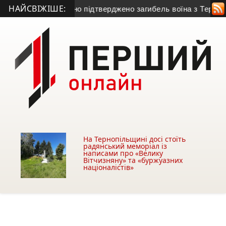
НАЙСВІЖІШЕ:
иклим: офіційно підтверджено загибель воїна з Тернопільщин
На Тернопільщині досі стоїть
радянський меморіал із
написами про «Велику
Вітчизняну» та «буржуазних
націоналістів»