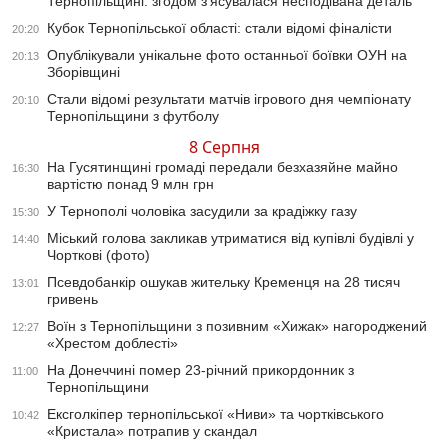
Тернопільщині: згодом з’ясувалася несподівана деталь
Кубок Тернопільської області: стали відомі фіналісти
20:20
Опублікували унікальне фото останньої боївки ОУН на
20:13
Зборівщині
Стали відомі результати матчів ігрового дня чемпіонату
20:10
Тернопільщини з футболу
8 Серпня
На Гусятинщині громаді передали безхазяйне майно
16:30
вартістю понад 9 млн грн
У Тернополі чоловіка засудили за крадіжку газу
15:30
Міський голова закликав утриматися від купівлі будівлі у
14:40
Чорткові (фото)
Псевдобанкір ошукав жительку Кременця на 28 тисяч
13:01
гривень
Воїн з Тернопільщини з позивним «Хижак» нагороджений
12:27
«Хрестом доблесті»
На Донеччині помер 23-річний прикордонник з
11:00
Тернопільщини
Ексголкіпер тернопільської «Ниви» та чортківського
10:42
«Кристала» потрапив у скандал