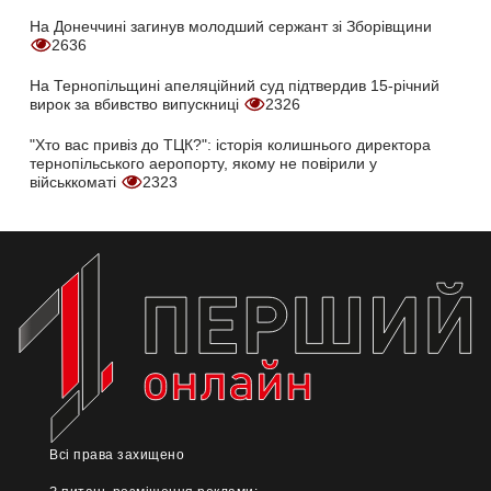
На Донеччині загинув молодший сержант зі Зборівщини
2636
На Тернопільщині апеляційний суд підтвердив 15-річний
вирок за вбивство випускниці
2326
"Хто вас привіз до ТЦК?": історія колишнього директора
тернопільського аеропорту, якому не повірили у
військкоматі
2323
Всі права захищено