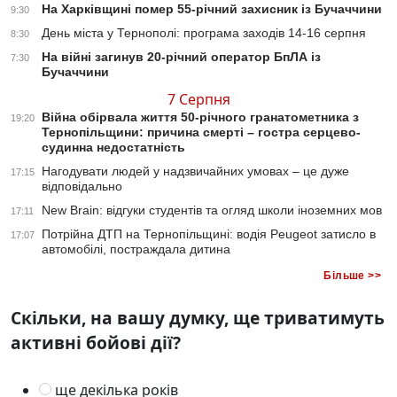
На Харківщині помер 55-річний захисник із Бучаччини
9:30
День міста у Тернополі: програма заходів 14-16 серпня
8:30
На війні загинув 20-річний оператор БпЛА із
7:30
Бучаччини
7 Серпня
Війна обірвала життя 50-річного гранатометника з
19:20
Тернопільщини: причина смерті – гостра серцево-
судинна недостатність
Нагодувати людей у надзвичайних умовах – це дуже
17:15
відповідально
New Brain: відгуки студентів та огляд школи іноземних мов
17:11
Потрійна ДТП на Тернопільщині: водія Peugeot затисло в
17:07
автомобілі, постраждала дитина
Більше >>
Скільки, на вашу думку, ще триватимуть
активні бойові дії?
ще декілька років