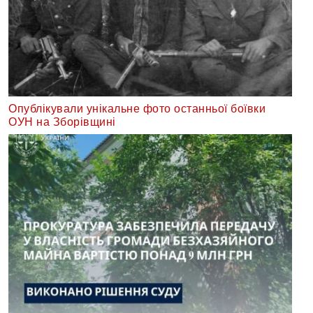
Опублікували унікальне фото останньої боївки
ОУН на Зборівщині