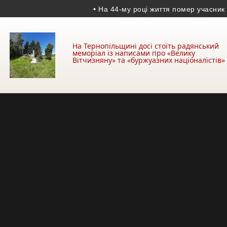
• На 44-му році життя помер учасник АТО з К
На Тернопільщині досі стоїть радянський
меморіал із написами про «Велику
Вітчизняну» та «буржуазних націоналістів»