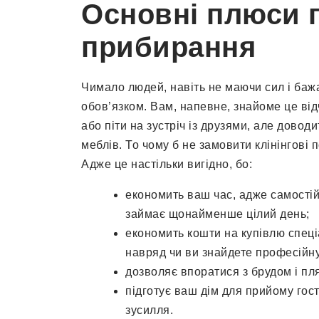
Основні плюси 
прибирання
Чимало людей, навіть не маючи сил і ба
обов’язком. Вам, напевне, знайоме це від
або піти на зустріч із друзями, але дово
меблів. То чому б не замовити клінінгові 
Адже це настільки вигідно, бо:
економить ваш час, адже самості
займає щонайменше цілий день;
економить кошти на купівлю спеці
навряд чи ви знайдете професійну 
дозволяє впоратися з брудом і пля
підготує ваш дім для прийому гос
зусилля.