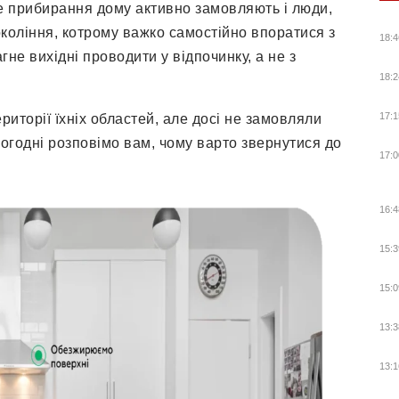
е прибирання дому активно замовляють і люди,
покоління, котрому важко самостійно впоратися з
18:4
гне вихідні проводити у відпочинку, а не з
18:2
17:1
риторії їхніх областей, але досі не замовляли
ьогодні розповімо вам, чому варто звернутися до
17:0
16:4
15:3
15:0
13:3
13:1