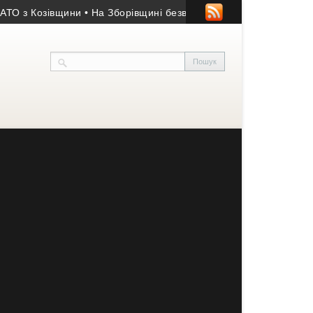
озівщини
• На Зборівщині безвісти зник чоловік із серйозними 