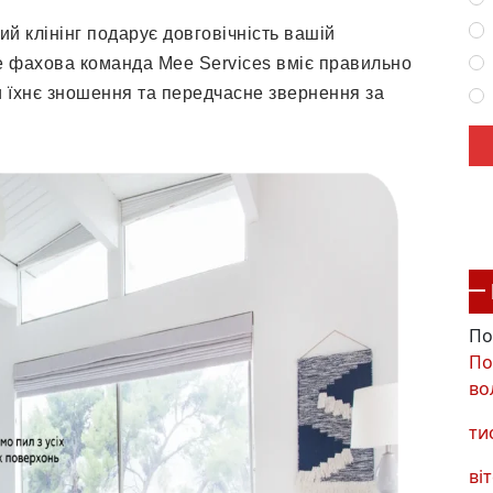
й клінінг подарує довговічність вашій
же фахова команда Mee Services вміє правильно
 їхнє зношення та передчасне звернення за
По
По
во
ти
віт