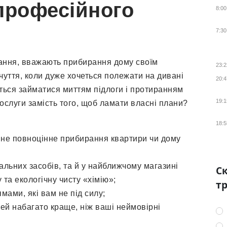
професійного
8:00
7:30
жання, вважають прибирання дому своїм
23:2
чуття, коли дуже хочеться полежати на дивані
20:4
диться займатися миттям підлоги і протиранням
19:1
послуги замість того, щоб ламати власні плани?
18:5
йне повноцінне прибирання квартири чи дому
альних засобів, та й у найближчому магазині
Ск
та екологічну чисту «хімію»;
тр
мами, які вам не під силу;
тей набагато краще, ніж ваші неймовірні