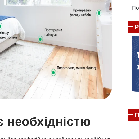
По
П
є необхідністю