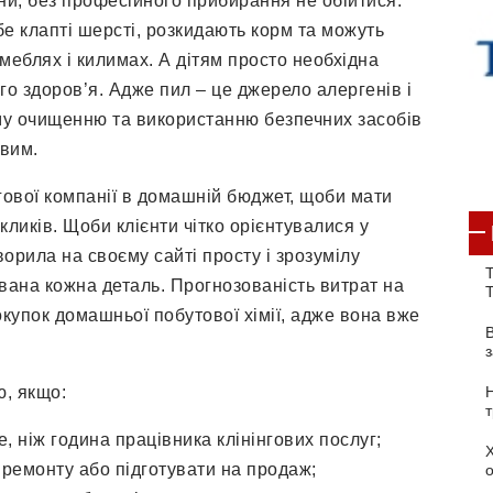
ни, без професійного прибирання не обійтися.
е клапті шерсті, розкидають корм та можуть
меблях і килимах. А дітям просто необхідна
го здоров’я. Адже пил – це джерело алергенів і
му очищенню та використанню безпечних засобів
овим.
гової компанії в домашній бюджет, щоби мати
икликів. Щоби клієнти чітко орієнтувалися у
ворила на своєму сайті просту і зрозумілу
Т
ована кожна деталь. Прогнозованість витрат на
купок домашньої побутової хімії, адже вона вже
ю, якщо:
, ніж година працівника клінінгових послуг;
 ремонту або підготувати на продаж;