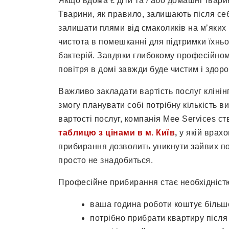
Якщо вдома є діти та / або домашні твари
Тварини, як правило, залишають після себ
залишати плями від смаколиків на м’яких 
чистота в помешканні для підтримки їхньо
бактерій. Завдяки глибокому професійно
повітря в домі завжди буде чистим і здор
Важливо закладати вартість послуг клінін
змогу планувати собі потрібну кількість в
вартості послуг, компанія Mee Services ст
таблицю з цінами в м. Київ
,
у якій врах
прибирання дозволить уникнути зайвих по
просто не знадобиться.
Професійне прибирання стає необхідніст
ваша година роботи коштує більше
потрібно прибрати квартиру після