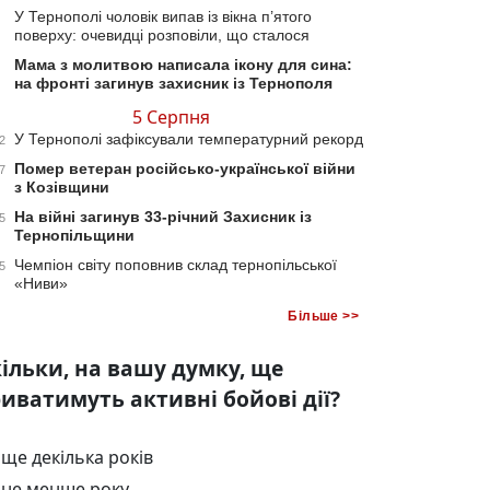
У Тернополі чоловік випав із вікна п’ятого
поверху: очевидці розповіли, що сталося
Мама з молитвою написала ікону для сина:
на фронті загинув захисник із Тернополя
5 Серпня
У Тернополі зафіксували температурний рекорд
2
Помер ветеран російсько-української війни
7
з Козівщини
На війні загинув 33-річний Захисник із
5
Тернопільщини
Чемпіон світу поповнив склад тернопільської
5
«Ниви»
Більше >>
ільки, на вашу думку, ще
иватимуть активні бойові дії?
ще декілька років
не менше року