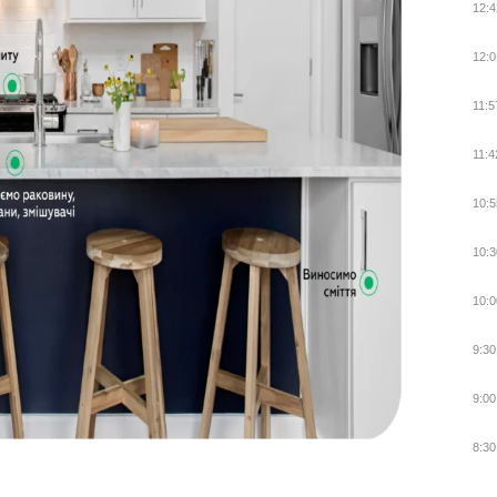
12:4
12:0
11:5
11:4
10:5
10:3
10:0
9:30
9:00
8:30