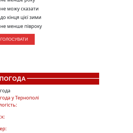
не можу сказати
до кінця цієї зими
не менше півроку
ПОГОДА
года
года у
Тернополі
логість:
ск:
ер: