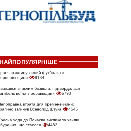
НАЙПОПУЛЯРНІШЕ
рагічно загинув юний футболіст з
Тернопільщини
9134
Вважався зниклим безвісти: підтвердилася
загибель воїна з Борщівщини
5793
Непоправна втрата для Кременеччини:
трагічно загинув Всеволод Штука
4545
Хресна хода до Почаєва викликала хвилю
обурення: що сталося
4482