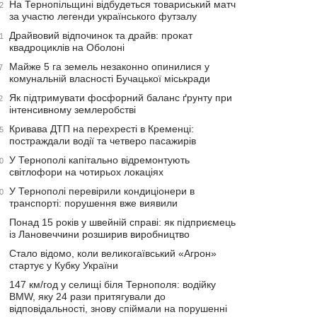
На Тернопільщині відбудеться товариський матч
2
за участю легенди українського футзалу
Драйвовий відпочинок та драйв: прокат
1
квадроциклів на Оболоні
Майже 5 га земель незаконно опинилися у
7
комунальній власності Бучацької міськради
Як підтримувати фосфорний баланс ґрунту при
2
інтенсивному землеробстві
Кривава ДТП на перехресті в Кременці:
5
постраждали водії та четверо пасажирів
У Тернополі капітально відремонтують
0
світлофори на чотирьох локаціях
У Тернополі перевірили кондиціонери в
0
транспорті: порушення вже виявили
Понад 15 років у швейній справі: як підприємець
із Лановеччини розширив виробництво
Стало відомо, коли великогаївський «Агрон»
стартує у Кубку України
147 км/год у селищі біля Тернополя: водійку
BMW, яку 24 рази притягували до
відповідальності, знову спіймали на порушенні