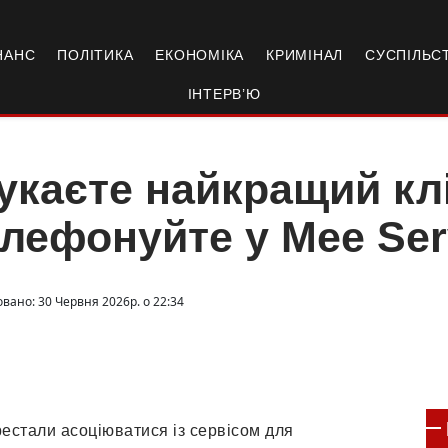
НАНС
ПОЛІТИКА
ЕКОНОМІКА
КРИМІНАЛ
СУСПІЛЬС
ІНТЕРВ’Ю
каєте найкращий клі
лефонуйте у Mee Ser
овано: 30 Червня 2026р. о 22:34
ерестали асоціюватися із сервісом для