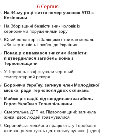
6 Серпня
На 44-му році життя помер учасник АТО з
6
Козівщини
На Зборівщині безвісти зник чоловік із
4
серйозними порушеннями зору
Юний волонтер із Заліщиків отримав медаль
5
«За жертовність і любов до України»
Понад рік вважався зниклим безвісти:
0
підтвердилася загибель воїна з
Тернопільщини
У Тернополі зафіксували черговий
8
температурний рекорд
Боронячи Україну, загинув член Молодіжної
9
міської ради Тернополя двох скликань
Майже рік надії: підтвердилася загибель
9
Героя України з Тернопільщини
Смертельна ДТП на Підволочищині: загинула
8
жінка, двоє людей травмувалися
Європейські мільйони працюють: у Теребовлі
6
активно ремонтують центральну вулицю (відео)