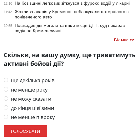
На Козівщині легковик зіткнувся з фурою: водій у лікарні
12:10
Жахлива аварія у Кременці: деблокували потерпілого з
11:42
понівеченого авто
Пошкодив дві могили та втік з місця ДТП: суд покарав
10:55
водія на Кременеччині
Більше >>
Скільки, на вашу думку, ще триватимуть
активні бойові дії?
ще декілька років
не менше року
не можу сказати
до кінця цієї зими
не менше півроку