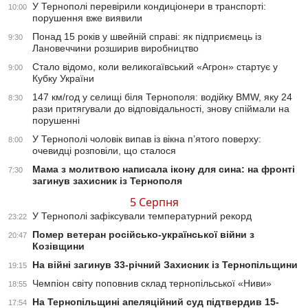
У Тернополі перевірили кондиціонери в транспорті:
10:00
порушення вже виявили
Понад 15 років у швейній справі: як підприємець із
9:30
Лановеччини розширив виробництво
Стало відомо, коли великогаївський «Агрон» стартує у
9:00
Кубку України
147 км/год у селищі біля Тернополя: водійку BMW, яку 24
8:30
рази притягували до відповідальності, знову спіймали на
порушенні
У Тернополі чоловік випав із вікна п’ятого поверху:
8:00
очевидці розповіли, що сталося
Мама з молитвою написала ікону для сина: на фронті
7:30
загинув захисник із Тернополя
5 Серпня
У Тернополі зафіксували температурний рекорд
23:22
Помер ветеран російсько-української війни з
20:47
Козівщини
На війні загинув 33-річний Захисник із Тернопільщини
19:15
Чемпіон світу поповнив склад тернопільської «Ниви»
18:55
На Тернопільщині апеляційний суд підтвердив 15-
17:54