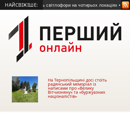
НАЙСВІЖІШЕ:
 відремонтують світлофори на чотирьох локаціях
• У Тернопо
На Тернопільщині досі стоїть
радянський меморіал із
написами про «Велику
Вітчизняну» та «буржуазних
націоналістів»