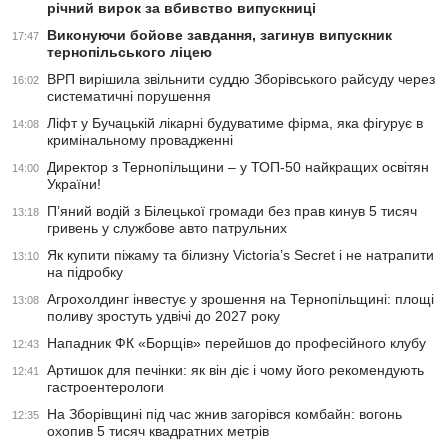
річний вирок за вбивство випускниці
Виконуючи бойове завдання, загинув випускник
17:47
тернопільського ліцею
ВРП вирішила звільнити суддю Зборівського райсуду через
16:02
систематичні порушення
Ліфт у Бучацькій лікарні будуватиме фірма, яка фігурує в
14:08
кримінальному провадженні
Директор з Тернопільщини – у ТОП-50 найкращих освітян
14:00
України!
П’яний водій з Білецької громади без прав кинув 5 тисяч
13:18
гривень у службове авто патрульних
Як купити піжаму та білизну Victoria’s Secret і не натрапити
13:10
на підробку
Агрохолдинг інвестує у зрошення на Тернопільщині: площі
13:08
поливу зростуть удвічі до 2027 року
Нападник ФК «Борщів» перейшов до професійного клубу
12:43
Артишок для печінки: як він діє і чому його рекомендують
12:41
гастроентерологи
На Зборівщині під час жнив загорівся комбайн: вогонь
12:35
охопив 5 тисяч квадратних метрів