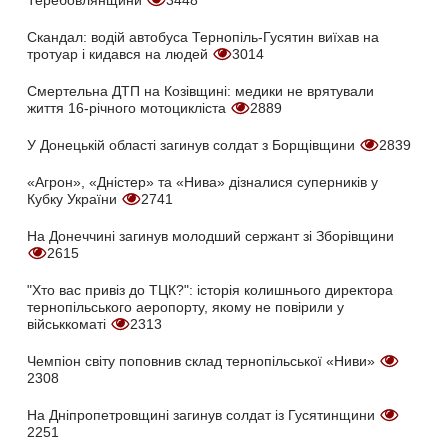
Теребовлянщини
3448
Скандал: водій автобуса Тернопіль-Гусятин виїхав на
тротуар і кидався на людей
3014
Смертельна ДТП на Козівщині: медики не врятували
життя 16-річного мотоцикліста
2889
У Донецькій області загинув солдат з Борщівщини
2839
«Агрон», «Дністер» та «Нива» дізналися суперників у
Кубку України
2741
На Донеччині загинув молодший сержант зі Зборівщини
2615
"Хто вас привіз до ТЦК?": історія колишнього директора
тернопільського аеропорту, якому не повірили у
військкоматі
2313
Чемпіон світу поповнив склад тернопільської «Ниви»
2308
На Дніпропетровщині загинув солдат із Гусятинщини
2251