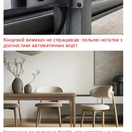
Кінцевий вимикач не спрацював: польові нотатки з
діагностики автоматичних воріт