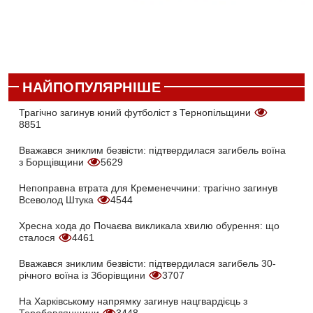
НАЙПОПУЛЯРНІШЕ
Трагічно загинув юний футболіст з Тернопільщини
8851
Вважався зниклим безвісти: підтвердилася загибель воїна
з Борщівщини
5629
Непоправна втрата для Кременеччини: трагічно загинув
Всеволод Штука
4544
Хресна хода до Почаєва викликала хвилю обурення: що
сталося
4461
Вважався зниклим безвісти: підтвердилася загибель 30-
річного воїна із Зборівщини
3707
На Харківському напрямку загинув нацгвардієць з