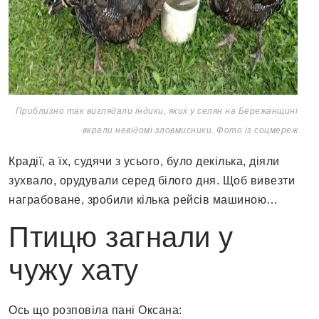
Приблизно так виглядали індики, яких у селян на Бережанщині
вкрали невідомі зловмисники. Фото із соцмереж
Крадії, а їх, судячи з усього, було декілька, діяли
зухвало, орудували серед білого дня. Щоб вивезти
награбоване, зробили кілька рейсів машиною…
Птицю загнали у
чужу хату
Ось що розповіла пані Оксана: