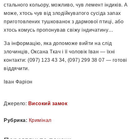
стального кольору, можливо, чув лемент індиків. А
може, хтось чув від злодійкуватого сусіда запах
приготовлених тушкованок з дармової птиці, або
хтось комусь пропонував свіжу індичатину…
За інформацію, яка допоможе вийти на слід
злочинців, Оксана Ткач і її чоловік Іван — їхні
контакти: (097) 123 43 34, (097) 299 38 07 — готові
віддячити.
Іван Фаріон
Джерело:
Високий замок
Рубрика:
Кримінал