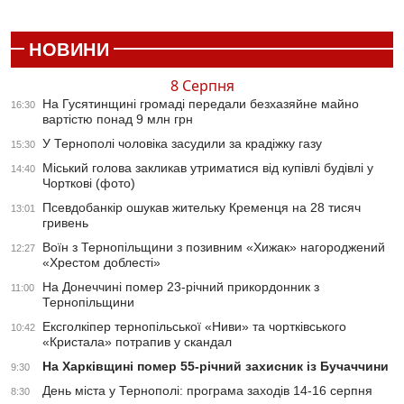
НОВИНИ
8 Серпня
На Гусятинщині громаді передали безхазяйне майно
16:30
вартістю понад 9 млн грн
У Тернополі чоловіка засудили за крадіжку газу
15:30
Міський голова закликав утриматися від купівлі будівлі у
14:40
Чорткові (фото)
Псевдобанкір ошукав жительку Кременця на 28 тисяч
13:01
гривень
Воїн з Тернопільщини з позивним «Хижак» нагороджений
12:27
«Хрестом доблесті»
На Донеччині помер 23-річний прикордонник з
11:00
Тернопільщини
Ексголкіпер тернопільської «Ниви» та чортківського
10:42
«Кристала» потрапив у скандал
На Харківщині помер 55-річний захисник із Бучаччини
9:30
День міста у Тернополі: програма заходів 14-16 серпня
8:30