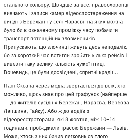
стального кольору. Швидше за все, правоохоронці
вивчають і записи камер відеоспостереження на
виїзді з Бережан і у селі Нараєві, на яких можна
було би в означеному проміжку часу побачити
транспорт потенційних зловмисників.
Припускають, що злочинці живуть десь неподалік,
бо за короткий час встигли зробити кілька рейсів і
вивезти таку велику кількість чужої птиці.
Вочевидь, це були досвідчені, спритні крадії…
Пані Оксана через медіа звертається до всіх, хто,
можливо, щось знає про цей трафунок (найперше
— до жителів сусідніх Бережан, Нараєва, Вербова,
Лапшина, Гайку). Або ж до водіїв з
відеореєстраторами, які 8 жовтня, між 10−14
годинами, проїжджали трасою Бережани — Львів.
Може, хтось з них бачив легковик світлого