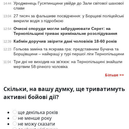
Уродженець Гусятинщини увійде до Зали світової шахової
14:44
слави
27 тисяч за фальшиве посвідчення: у Борщеві поліцейські
13:04
викрили водія з підробкою
Очисні споруди могли забруднювати Серет: на
12:54
Тернопільщині триває кримінальне розслідування
Кабмін доручив звірити дані чоловіків 18-60 років
12:39
Гольова заміна та яскрава гра: представники Бучача та
12:23
Борщівщини – найкращі у турі першої ліги Тернопільщини
Три дні не виходив на зв’язок: на Тернопільщині знайшли
11:04
мертвим 58-річного чоловіка
Більше >>
Скільки, на вашу думку, ще триватимуть
активні бойові дії?
ще декілька років
не менше року
не можу сказати