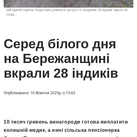
Цій єдиній індичці пощастило уникнути зустрічі зі злодіями, бо вдома сиділа на
гнізді…
Серед білого дня
на Бережанщині
вкрали 28 індиків
Опубліковано: 10 Жовтня 2025р. о 15:03
10 тисяч гривень винагороди готова виплатити
колишній медик, а нині сільська пенсіонерка