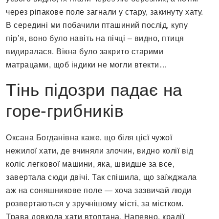
через ріпакове поле загнали у стару, закинуту хату.
В середині ми побачили пташиний послід, купу
пір’я, воно було навіть на пічці – видно, птиця
видиралася. Вікна було закрито старими
матрацами, щоб індики не могли втекти…
Тінь підозри падає на
горе-грибників
Оксана Богданівна каже, що біля цієї чужої
нежилої хати, де вчиняли злочин, видно колії від
коліс легкової машини, яка, швидше за все,
завертала сюди двічі. Так спішила, що заїжджала
аж на соняшникове поле — хоча зазвичай люди
розвертаються у зручнішому місті, за містком.
Трава довкола хати втоптана. Напевно, крадії