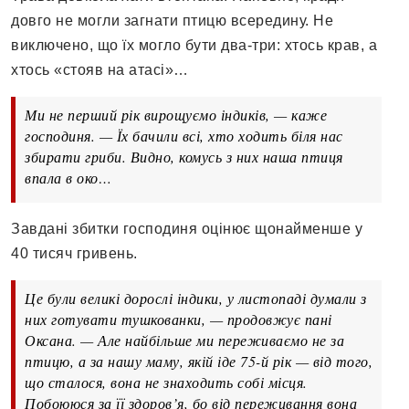
довго не могли загнати птицю всередину. Не
виключено, що їх могло бути два-три: хтось крав, а
хтось «стояв на атасі»…
Ми не перший рік вирощуємо індиків, — каже
господиня. — Їх бачили всі, хто ходить біля нас
збирати гриби. Видно, комусь з них наша птиця
впала в око…
Завдані збитки господиня оцінює щонайменше у
40 тисяч гривень.
Це були великі дорослі індики, у листопаді думали з
них готувати тушкованки, — продовжує пані
Оксана. — Але найбільше ми переживаємо не за
птицю, а за нашу маму, якій іде 75-й рік — від того,
що сталося, вона не знаходить собі місця.
Побоююся за її здоров’я, бо від переживання вона