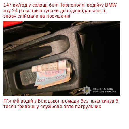
147 км/год у селищі біля Тернополя: водійку BMW,
яку 24 рази притягували до відповідальності,
знову спіймали на порушенні
П’яний водій з Білецької громади без прав кинув 5
тисяч гривень у службове авто патрульних