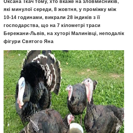
Оксана Ткач тому, хто вкаже на зловмисників,
які минулої середи, 8 жовтня, у проміжку між
10-14 годинами, викрали 28 індиків з її
господарства, що на 7 кілометрі траси
Бережани-Львів, на хуторі Малинівці, неподалік
фігури Святого Яна