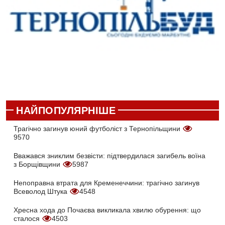
НАЙПОПУЛЯРНІШЕ
Трагічно загинув юний футболіст з Тернопільщини
9570
Вважався зниклим безвісти: підтвердилася загибель воїна
з Борщівщини
5987
Непоправна втрата для Кременеччини: трагічно загинув
Всеволод Штука
4548
Хресна хода до Почаєва викликала хвилю обурення: що
сталося
4503