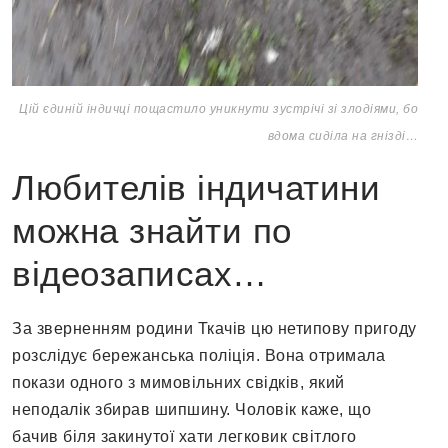
Цій єдиній індичці пощастило уникнути зустрічі зі злодіями, бо
вдома сиділа на гнізді…
Любителів індичатини
можна знайти по
відеозаписах…
За зверненням родини Ткачів цю нетипову пригоду
розслідує бережанська поліція. Вона отримала
покази одного з мимовільних свідків, який
неподалік збирав шипшину. Чоловік каже, що
бачив біля закинутої хати легковик світлого