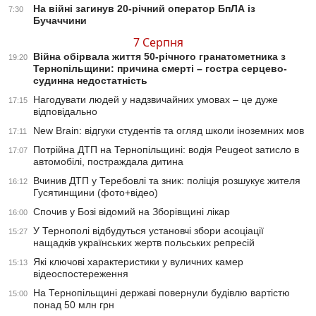
На війні загинув 20-річний оператор БпЛА із
7:30
Бучаччини
7 Серпня
Війна обірвала життя 50-річного гранатометника з
19:20
Тернопільщини: причина смерті – гостра серцево-
судинна недостатність
Нагодувати людей у надзвичайних умовах – це дуже
17:15
відповідально
New Brain: відгуки студентів та огляд школи іноземних мов
17:11
Потрійна ДТП на Тернопільщині: водія Peugeot затисло в
17:07
автомобілі, постраждала дитина
Вчинив ДТП у Теребовлі та зник: поліція розшукує жителя
16:12
Гусятинщини (фото+відео)
Спочив у Бозі відомий на Зборівщині лікар
16:00
У Тернополі відбудуться установчі збори асоціації
15:27
нащадків українських жертв польських репресій
Які ключові характеристики у вуличних камер
15:13
відеоспостереження
На Тернопільщині державі повернули будівлю вартістю
15:00
понад 50 млн грн