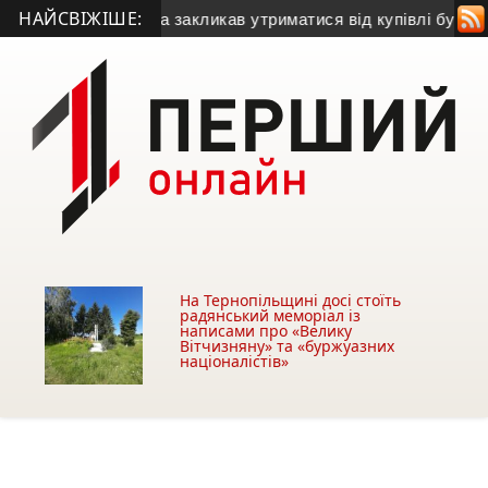
НАЙСВІЖІШЕ:
ський голова закликав утриматися від купівлі будівлі у Чортк
На Тернопільщині досі стоїть
радянський меморіал із
написами про «Велику
Вітчизняну» та «буржуазних
націоналістів»