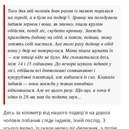
Того дня мій чоловік Іван разом із мамою поралися
на городі, а я була на подвір’ї. Зранку ми погодували
індиків зерном і вони, як звично, пішли кругом
обійстя, попід ліс, скубати кропиву. Завжди
приходять додому на обід, а потім, поївши, знову
летять собі пастися. Але того разу додому в обід
вони у двір не повернулися. Мама пішла шукати їх
— але птиці ніде не було. Ми спохватилися десь
між 14 і 15 годинами. До вечора шукали індиків у
лісі, обійшли всі довколишні соняшникові і
кукурудзяні плантації, аж вибилися із сил. Кликали
індиків — вони завжди у таких випадках
відкликалися. Але не цього разу. Що-що, а хоча б
один із 28-ми мав би подати звук…
Десь за кілометр від нашого подвір’я на дорозі
чоловік побачив сліди індиків, їхній послід. З
усього видно, їх гнали через ліс-березник, а потім