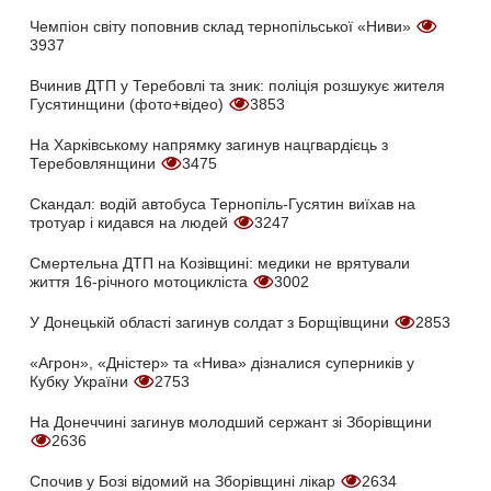
Чемпіон світу поповнив склад тернопільської «Ниви»
3937
Вчинив ДТП у Теребовлі та зник: поліція розшукує жителя
Гусятинщини (фото+відео)
3853
На Харківському напрямку загинув нацгвардієць з
Теребовлянщини
3475
Скандал: водій автобуса Тернопіль-Гусятин виїхав на
тротуар і кидався на людей
3247
Смертельна ДТП на Козівщині: медики не врятували
життя 16-річного мотоцикліста
3002
У Донецькій області загинув солдат з Борщівщини
2853
«Агрон», «Дністер» та «Нива» дізналися суперників у
Кубку України
2753
На Донеччині загинув молодший сержант зі Зборівщини
2636
Спочив у Бозі відомий на Зборівщині лікар
2634