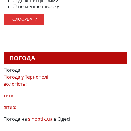
до кінця цієї зими
не менше півроку
ПОГОДА
Погода
Погода у
Тернополі
вологість:
тиск:
вітер:
Погода на
sinoptik.ua
в Одесі