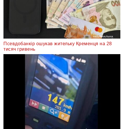
Псевдобанкір ошукав жительку Кременця на 28
тисяч гривень