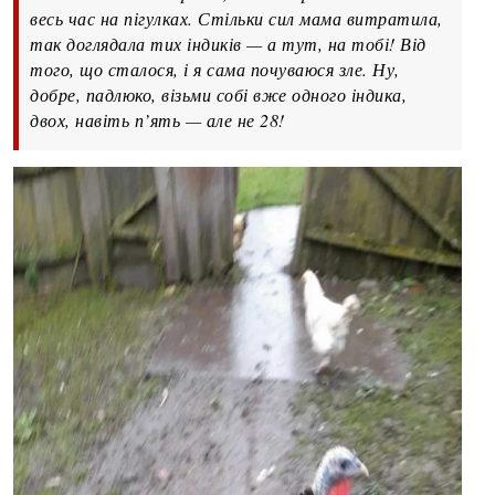
весь час на пігулках. Стільки сил мама витратила,
так доглядала тих індиків — а тут, на тобі! Від
того, що сталося, і я сама почуваюся зле. Ну,
добре, падлюко, візьми собі вже одного індика,
двох, навіть п’ять — але не 28!